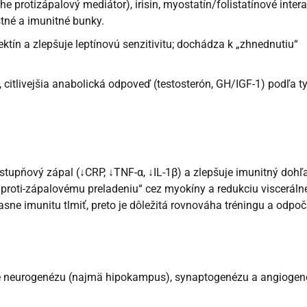
he protizápalový mediátor), irisin, myostatín/folistatínové inter
stné a imunitné bunky.
ktín a zlepšuje leptínovú senzitivitu; dochádza k „zhnednutiu“
, citlivejšia anabolická odpoveď (testosterón, GH/IGF-1) podľa t
ostupňový zápal (↓CRP, ↓TNF-α, ↓IL-1β) a zlepšuje imunitný dohľ
„proti-zápalovému preladeniu“ cez myokíny a redukciu viscerál
e imunitu tlmiť, preto je dôležitá rovnováha tréningu a odpoč
e neurogenézu (najmä hipokampus), synaptogenézu a angiogen