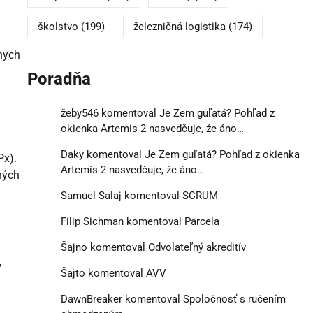
školstvo
(199)
železničná logistika
(174)
lnych
Poradňa
žeby546
komentoval
Je Zem guľatá? Pohľad z
okienka Artemis 2 nasvedčuje, že áno…
Daky
komentoval
Je Zem guľatá? Pohľad z okienka
Px).
Artemis 2 nasvedčuje, že áno…
ných
Samuel Salaj
komentoval
SCRUM
Filip Sichman
komentoval
Parcela
Šajno
komentoval
Odvolateľný akreditív
,
Šajto
komentoval
AVV
DawnBreaker
komentoval
Spoločnosť s ručením