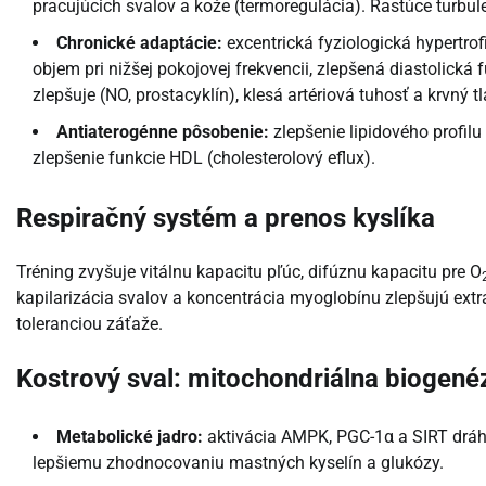
pracujúcich svalov a kože (termoregulácia). Rastúce turbu
Chronické adaptácie:
excentrická fyziologická hypertrof
objem pri nižšej pokojovej frekvencii, zlepšená diastolická 
zlepšuje (NO, prostacyklín), klesá artériová tuhosť a krvný t
Antiaterogénne pôsobenie:
zlepšenie lipidového profilu
zlepšenie funkcie HDL (cholesterolový eflux).
Respiračný systém a prenos kyslíka
Tréning zvyšuje vitálnu kapacitu pľúc, difúznu kapacitu pre O
kapilarizácia svalov a koncentrácia myoglobínu zlepšujú extr
toleranciou záťaže.
Kostrový sval: mitochondriálna biogené
Metabolické jadro:
aktivácia AMPK, PGC-1α a SIRT dráh v
lepšiemu zhodnocovaniu mastných kyselín a glukózy.