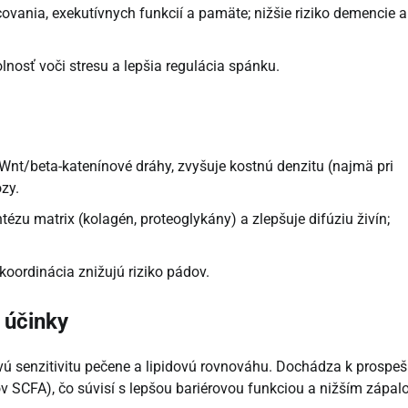
covania, exekutívnych funkcií a pamäte; nižšie riziko demencie a
nosť voči stresu a lepšia regulácia spánku.
Wnt/beta-katenínové dráhy, zvyšuje kostnú denzitu (najmä pri
ózy.
ézu matrix (kolagén, proteoglykány) a zlepšuje difúziu živín;
 koordinácia znižujú riziko pádov.
 účinky
novú senzitivitu pečene a lipidovú rovnováhu. Dochádza k prosp
v SCFA), čo súvisí s lepšou bariérovou funkciou a nižším zápal