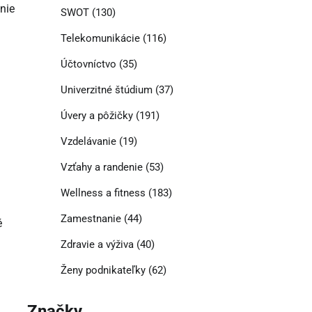
enie
SWOT
(130)
Telekomunikácie
(116)
Účtovníctvo
(35)
Univerzitné štúdium
(37)
Úvery a pôžičky
(191)
Vzdelávanie
(19)
Vzťahy a randenie
(53)
Wellness a fitness
(183)
Zamestnanie
(44)
é
Zdravie a výživa
(40)
Ženy podnikateľky
(62)
Značky