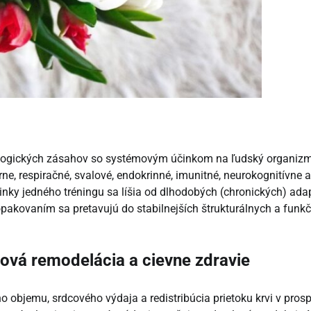
makologických zásahov so systémovým účinkom na ľudský organiz
ne, respiračné, svalové, endokrinné, imunitné, neurokognitívne a
ky jedného tréningu sa líšia od dlhodobých (chronických) adap
opakovaním sa pretavujú do stabilnejších štrukturálnych a funk
cová remodelácia a cievne zdravie
ho objemu, srdcového výdaja a redistribúcia prietoku krvi v pros