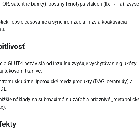
TOR, satelitné bunky), posuny fenotypu vlákien (IIx → IIa), zvýš
tiek, lepšie časovanie a synchronizácia, nižšia koaktivácia
nu.
itlivosť
cia GLUT4 nezávislá od inzulínu zvyšuje vychytávanie glukózy;
 aj tukovom tkanive.
intramuskulárne lipotoxické medziprodukty (DAG, ceramidy) a
HDL.
 nižšie náklady na submaximálnu záťaž a priaznivé „metabolick
e).
fekty