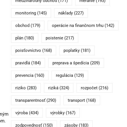
medzinárodný obchod
(171)
meranie
(193)
monitoring
(145)
náklady
(227)
obchod
(179)
operácie na finančnom trhu
(142)
plán
(180)
poistenie
(217)
poisťovníctvo
(168)
poplatky
(181)
pravidlá
(184)
preprava a špedícia
(209)
prevencia
(160)
regulácia
(129)
riziko
(283)
riziká
(324)
rozpočet
(216)
transparentnosť
(290)
transport
(168)
výroba
(434)
výrobky
(167)
ešným
om.
zodpovednosť
(150)
zásoby
(183)