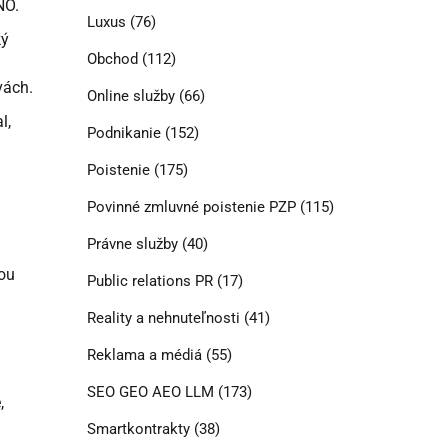
NO.
Luxus
(76)
ký
Obchod
(112)
vách.
Online služby
(66)
l,
Podnikanie
(152)
Poistenie
(175)
Povinné zmluvné poistenie PZP
(115)
Právne služby
(40)
ou
Public relations PR
(17)
Reality a nehnuteľnosti
(41)
Reklama a médiá
(55)
SEO GEO AEO LLM
(173)
,
Smartkontrakty
(38)