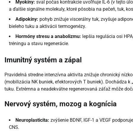
Myokíny:
sval počas kontrakcie uvoľňuje IL-6 (v tejto úlo
a ďalšie signálne molekuly, ktoré pôsobia na pečeň, tuk, ko
Adipokíny:
pohyb znižuje viscerálny tuk, zvyšuje adipone
bieleho tuku a aktivácii termogenézy.
Hormóny stresu a anabolizmu:
lepšia regulácia osi HPA
tréningu a stavu regenerácie.
Imunitný systém a zápal
Pravidelná stredne intenzívna aktivita znižuje chronický nízk
(mobilizácia NK buniek, efektorových T buniek). Dochádza k 
tuku. Extrémna a neadekvátne regenerovaná záťaž môže dočasn
Nervový systém, mozog a kognícia
Neuroplasticita:
zvýšenie BDNF, IGF-1 a VEGF podporuj
CNS.