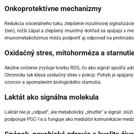
Onkoprotektívne mechanizmy
Redukcia viscerálneho tuku, zlepšenie inzulínovej signalizá
žien), nižší zápal a zlepšený imunitný dohľad sa spájajú s m
imunometabolizmus môžu podporiť aj odpoveď na protinádor
Oxidačný stres, mitohorméza a starnuti
Akútne cvičenie zvyšuje tvorbu ROS, čo ako signál spúšťa ad
Chronicky tak klesá oxidačný stres v pokoji. Pohyb je spája
vzorcov a spomalením biologického starnutia.
Laktát ako signálna molekula
Laktát nie je „odpad“, ale metabolický „shuttle“ a signál: slú
podporuje PGC-1α a funguje ako mediátor komunikácie medz