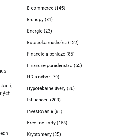
E-commerce
(145)
E-shopy
(81)
Energie
(23)
Estetická medicína
(122)
Financie a peniaze
(85)
Finančné poradenstvo
(65)
mus.
HR a nábor
(79)
tácií,
Hypotekárne úvery
(36)
čných
Influenceri
(203)
Investovanie
(81)
Kreditné karty
(168)
pech
Kryptomeny
(35)