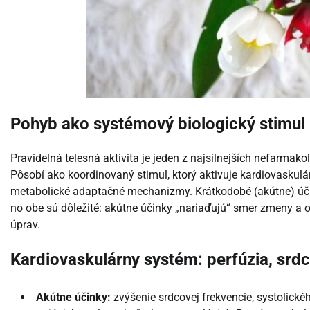
Pohyb ako systémový biologický stimul
Pravidelná telesná aktivita je jeden z najsilnejších nefar
Pôsobí ako koordinovaný stimul, ktorý aktivuje kardiovaskulár
metabolické adaptačné mechanizmy. Krátkodobé (akútne) účin
no obe sú dôležité: akútne účinky „nariaďujú“ smer zmeny a 
úprav.
Kardiovaskulárny systém: perfúzia, srd
Akútne účinky:
zvýšenie srdcovej frekvencie, systolické