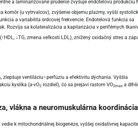
lentné a laminarizované prúdenie zvyšuje endotelovú produkciu 
ia komôr (u vytrvalcov), zvýšenie objemu plazmy, vyšší systolic
funkcia a variabilita srdcovej frekvencie. Endotelová funkcia sa
lak. Rozvíja sa kolateralizácia a kapilarizácia v periférnych tkani
 (↑HDL, ↓TG, zmena veľkosti LDL), znížený oxidačný stres a zápa
, zlepšuje ventiláciu–perfúziu a efektivitu dýchania. Vyššia
2
akciu kyslíka (a-vO
rozdiel), čo sa prejaví rastom VO
a dlhš
2
2max
za, vlákna a neuromuskulárna koordinácia
edie k mitochondriálnej biogenéze, vyššej oxidatívnej kapacite