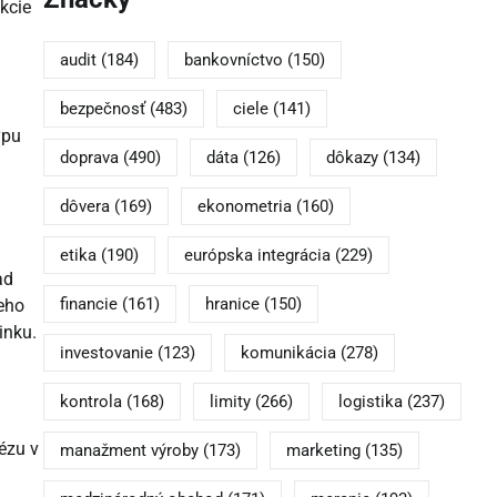
akcie
audit
(184)
bankovníctvo
(150)
bezpečnosť
(483)
ciele
(141)
ypu
doprava
(490)
dáta
(126)
dôkazy
(134)
dôvera
(169)
ekonometria
(160)
etika
(190)
európska integrácia
(229)
ad
financie
(161)
hranice
(150)
neho
inku.
investovanie
(123)
komunikácia
(278)
kontrola
(168)
limity
(266)
logistika
(237)
ézu v
manažment výroby
(173)
marketing
(135)