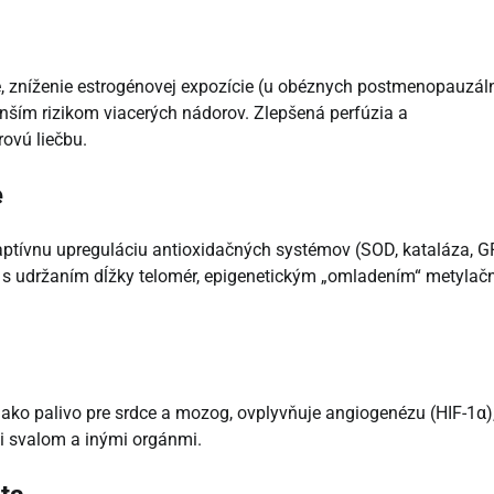
cie, zníženie estrogénovej expozície (u obéznych postmenopauzá
enším rizikom viacerých nádorov. Zlepšená perfúzia a
ovú liečbu.
e
aptívnu upreguláciu antioxidačných systémov (SOD, kataláza, G
ný s udržaním dĺžky telomér, epigenetickým „omladením“ metylač
ži ako palivo pre srdce a mozog, ovplyvňuje angiogenézu (HIF-1α)
i svalom a inými orgánmi.