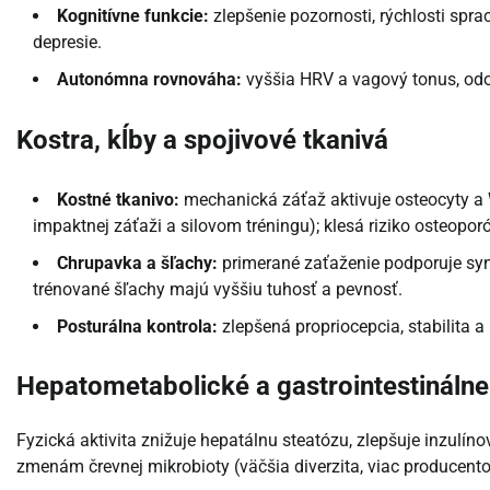
Kognitívne funkcie:
zlepšenie pozornosti, rýchlosti spra
depresie.
Autonómna rovnováha:
vyššia HRV a vagový tonus, odol
Kostra, kĺby a spojivové tkanivá
Kostné tkanivo:
mechanická záťaž aktivuje osteocyty a 
impaktnej záťaži a silovom tréningu); klesá riziko osteopor
Chrupavka a šľachy:
primerané zaťaženie podporuje synt
trénované šľachy majú vyššiu tuhosť a pevnosť.
Posturálna kontrola:
zlepšená propriocepcia, stabilita a
Hepatometabolické a gastrointestinálne
Fyzická aktivita znižuje hepatálnu steatózu, zlepšuje inzulí
zmenám črevnej mikrobioty (väčšia diverzita, viac producento