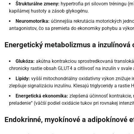
Štrukturálne zmeny:
hypertrofia pri silovom tréningu (m
kapilárnej hustoty a zásob glykogénu.
Neuromotorika:
účinnejšia rekrutácia motorických jedno
antagonistov, čo sa premieta do ekonomiky pohybu a výko
Energetický metabolizmus a inzulínová c
Glukóza:
akútna kontrakciou sprostredkovaná transloká
chronicky rastie obsah GLUT4 a citlivosť na inzulín v svale
Lipidy:
vyšší mitochondriálny oxidatívny výkon znižuje 
zlepšuje signalizáciu inzulínu. Klesajú triglyceridy a rastie 
Energetická ekonomika:
zlepšená účinnosť kontrakcie,
preladenie“ (väčší podiel oxidácie tukov pri rovnakej intenzit
Endokrinné, myokínové a adipokínové e