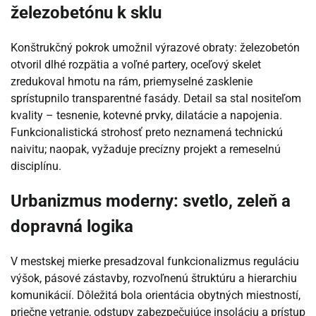
železobetónu k sklu
Konštrukčný pokrok umožnil výrazové obraty: železobetón
otvoril dlhé rozpätia a voľné partery, oceľový skelet
zredukoval hmotu na rám, priemyselné zasklenie
sprístupnilo transparentné fasády. Detail sa stal nositeľom
kvality – tesnenie, kotevné prvky, dilatácie a napojenia.
Funkcionalistická strohosť preto neznamená technickú
naivitu; naopak, vyžaduje precízny projekt a remeselnú
disciplínu.
Urbanizmus moderny: svetlo, zeleň a
dopravná logika
V mestskej mierke presadzoval funkcionalizmus reguláciu
výšok, pásové zástavby, rozvoľnenú štruktúru a hierarchiu
komunikácií. Dôležitá bola orientácia obytných miestností,
priečne vetranie, odstupy zabezpečujúce insoláciu a prístup