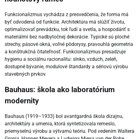
Funkcionalizmus vychádza z presvedčenia, že forma má
byť odvodená od funkcie. Architektúra má slúžiť životu,
optimalizovať prevádzku, tok ľudí a svetla, a hospodáriť s
materiálmi bez nadbytočnej dekorácie. Typické sú ploché
strechy, pásové okná, voľné pôdorysy, pravouhlá geometria
a konštrukčná čitateľnosť. Funkcionalizmus presadzuje
hygienu a sociálnu racionalitu: slnko, vzduch, zeleň,
dostupné bývanie, modulové štandardy a sériovú výrobu
stavebných prvkov.
Bauhaus: škola ako laboratórium
modernity
Bauhaus (1919–1933) bol avantgardná škola dizajnu,
architektúry a umenia, ktorá syntetizovala remeslo,
priemyselnú výrobu a výtvarnú teóriu. Pod vedením Waltera
Gropia, Hannes Meyera a Ludwiga Miesa van der Rohe