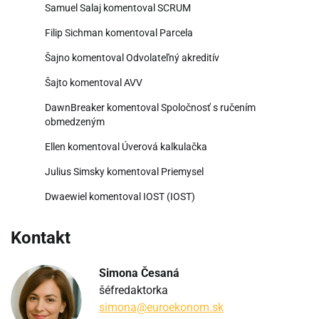
Samuel Salaj
komentoval
SCRUM
Filip Sichman
komentoval
Parcela
Šajno
komentoval
Odvolateľný akreditív
Šajto
komentoval
AVV
DawnBreaker
komentoval
Spoločnosť s ručením
obmedzeným
Ellen
komentoval
Úverová kalkulačka
Julius Simsky
komentoval
Priemysel
Dwaewiel
komentoval
IOST (IOST)
Kontakt
Simona Česaná
šéfredaktorka
simona@euroekonom.sk