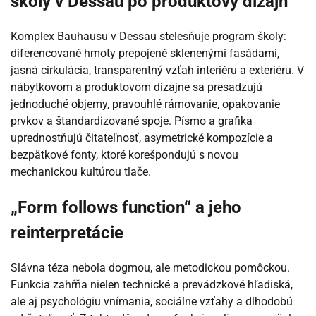
školy v Dessau po produktový dizajn
Komplex Bauhausu v Dessau stelesňuje program školy:
diferencované hmoty prepojené sklenenými fasádami,
jasná cirkulácia, transparentný vzťah interiéru a exteriéru. V
nábytkovom a produktovom dizajne sa presadzujú
jednoduché objemy, pravouhlé rámovanie, opakovanie
prvkov a štandardizované spoje. Písmo a grafika
uprednostňujú čitateľnosť, asymetrické kompozície a
bezpätkové fonty, ktoré korešpondujú s novou
mechanickou kultúrou tlače.
„Form follows function“ a jeho
reinterpretácie
Slávna téza nebola dogmou, ale metodickou pomôckou.
Funkcia zahŕňa nielen technické a prevádzkové hľadiská,
ale aj psychológiu vnímania, sociálne vzťahy a dlhodobú