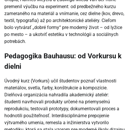
premenil výučbu na experiment: od predbežného kurzu
zameraného na materiál a vnímanie, cez dielne (kov, drevo,
textil, typografia) až po architektonické ateliéry. Cieľom
bolo vytvárať „dobré formy“ pre moderný život – od lyžice
po mesto – a ukotviť estetiku v technológii a sociálnych
potrebách.
Pedagogika Bauhausu: od Vorkursu k
dielni
Úvodný kurz (Vorkurs) učil študentov poznať vlastnosti
materiálov, svetla, farby, konštrukcie a kompozície.
Dielňová organizácia nahradila akademický ateliér:
študenti navrhovali produkty určené na priemyselnú
reprodukciu, testovali prototypy, dokumentovali proces a
hodnotili použiteľnosť. Interdisciplinárne prepojenie
výtvarného umenia, remesla a inžinierstva vytvorilo
metodiku, ktorá sa stala vzorom pre moderné školy dizajnu