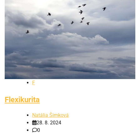
F
Flexikurita
Natália Šimková
28. 8. 2024
0