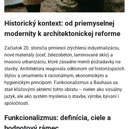
Historický kontext: od priemyselnej
modernity k architektonickej reforme
Začiatok 20. storočia priniesol zrýchlenú industrializáciu,
nové materiály (oceľ, železobetón, laminované sklo) a
masovú urbanizáciu, ktoré zásadne menili požiadavky na
stavby. Architektúra reagovala odklonom od historizujúcich
štýlov a ornamentu k racionálnym, ekonomickým a
hygienickým princípom. Funkcionalizmus a Bauhaus sa
stali kľúčovými aktérmi tohto obratu – nielen ako vizuálny
jazyk, ale ako systém myslenia o stavbe, výrobe, bývaní i
spoločnosti.
Funkcionalizmus: definícia, ciele a
hodnotový rámec