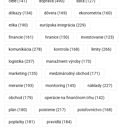
ciele
(141)
doprava
(490)
dáta
(127)
dôkazy
(134)
dôvera
(169)
ekonometria
(160)
etika
(190)
európska integrácia
(229)
financie
(161)
hranice
(150)
investovanie
(123)
komunikácia
(278)
kontrola
(168)
limity
(266)
logistika
(237)
manažment výroby
(173)
marketing
(135)
medzinárodný obchod
(171)
meranie
(193)
monitoring
(145)
náklady
(227)
obchod
(179)
operácie na finančnom trhu
(142)
plán
(180)
poistenie
(217)
poisťovníctvo
(168)
poplatky
(181)
pravidlá
(184)