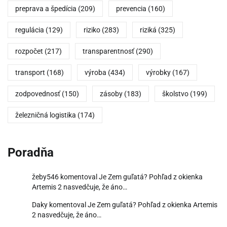
preprava a špedícia
(209)
prevencia
(160)
regulácia
(129)
riziko
(283)
riziká
(325)
rozpočet
(217)
transparentnosť
(290)
transport
(168)
výroba
(434)
výrobky
(167)
zodpovednosť
(150)
zásoby
(183)
školstvo
(199)
železničná logistika
(174)
Poradňa
žeby546
komentoval
Je Zem guľatá? Pohľad z okienka
Artemis 2 nasvedčuje, že áno…
Daky
komentoval
Je Zem guľatá? Pohľad z okienka Artemis
2 nasvedčuje, že áno…