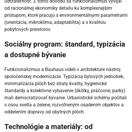
udržateľnosť. Z tohto dôvodu sa funkcionalizmus vyvíjal
od racionálnej ekonomiky detailu ku komplexnejším
prístupom, ktoré pracujú s environmentálnymi parametrami
(orientácia, mikroklíma, adaptabilita) a s kvalitou
pobytových priestorov.
Sociálny program: štandard, typizácia
a dostupné bývanie
Funkcionalizmus a Bauhaus videli v architektúre nástroj
spoločenskej modernizácie. Typizácia bytových jednotiek,
minimalizácia plôch bez straty kvality, hygienické
štandardy a kolektívne vybavenie (škôlky, práčovne, parky)
mali democratizovať bývanie. Urbanistické schémy počítali
s osou svetla a zelene, rozvoľneným osadením objektov a
oddelením dopravy od obytných plôch.
Technológie a materiály: od