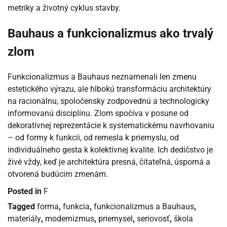
metriky a životný cyklus stavby.
Bauhaus a funkcionalizmus ako trvalý
zlom
Funkcionalizmus a Bauhaus neznamenali len zmenu
estetického výrazu, ale hlbokú transformáciu architektúry
na racionálnu, spoločensky zodpovednú a technologicky
informovanú disciplínu. Zlom spočíva v posune od
dekoratívnej reprezentácie k systematickému navrhovaniu
– od formy k funkcii, od remesla k priemyslu, od
individuálneho gesta k kolektívnej kvalite. Ich dedičstvo je
živé vždy, keď je architektúra presná, čitateľná, úsporná a
otvorená budúcim zmenám.
Posted in
F
Tagged
forma
,
funkcia
,
funkcionalizmus a Bauhaus
,
materiály
,
modernizmus
,
priemysel
,
seriovosť
,
škola