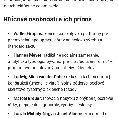
a architektúry po celom svete.
Kľúčové osobnosti a ich prínos
Walter Gropius:
koncepcia školy ako platformy pre
priemyselnú spoluprácu; dôraz na sériovú výrobu a
štandardizáciu.
Hannes Meyer:
radikálne sociálne zameranie,
analytická typológia bývania, princíp „ľudia, nie forma“ –
programovo orientovaný na potreby užívateľov.
Ludwig Mies van der Rohe:
redukcia k elementárnej
konštrukcii („menej je viac“), voľný pôdorys, oceľové
skeletové systémy a sklenené fasády.
Marcel Breuer:
inovácia nábytku z ohýbanej oceľovej
rúrky; prepojenie ergonómie, výroby a estetiky.
László Moholy-Nagy a Josef Albers:
experiment s