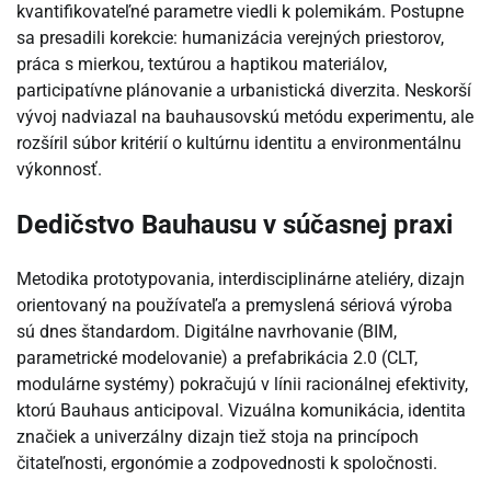
kvantifikovateľné parametre viedli k polemikám. Postupne
sa presadili korekcie: humanizácia verejných priestorov,
práca s mierkou, textúrou a haptikou materiálov,
participatívne plánovanie a urbanistická diverzita. Neskorší
vývoj nadviazal na bauhausovskú metódu experimentu, ale
rozšíril súbor kritérií o kultúrnu identitu a environmentálnu
výkonnosť.
Dedičstvo Bauhausu v súčasnej praxi
Metodika prototypovania, interdisciplinárne ateliéry, dizajn
orientovaný na používateľa a premyslená sériová výroba
sú dnes štandardom. Digitálne navrhovanie (BIM,
parametrické modelovanie) a prefabrikácia 2.0 (CLT,
modulárne systémy) pokračujú v línii racionálnej efektivity,
ktorú Bauhaus anticipoval. Vizuálna komunikácia, identita
značiek a univerzálny dizajn tiež stoja na princípoch
čitateľnosti, ergonómie a zodpovednosti k spoločnosti.