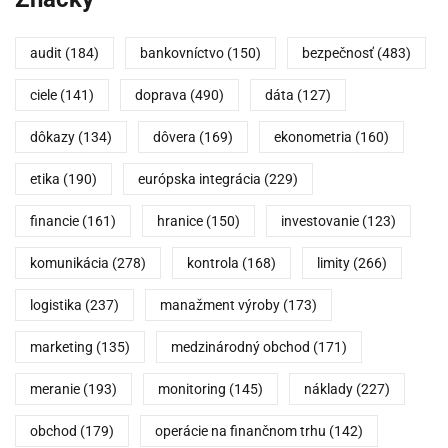
audit
(184)
bankovníctvo
(150)
bezpečnosť
(483)
ciele
(141)
doprava
(490)
dáta
(127)
dôkazy
(134)
dôvera
(169)
ekonometria
(160)
etika
(190)
európska integrácia
(229)
financie
(161)
hranice
(150)
investovanie
(123)
komunikácia
(278)
kontrola
(168)
limity
(266)
logistika
(237)
manažment výroby
(173)
marketing
(135)
medzinárodný obchod
(171)
meranie
(193)
monitoring
(145)
náklady
(227)
obchod
(179)
operácie na finančnom trhu
(142)