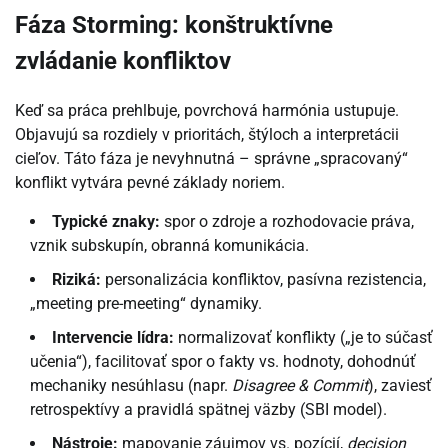
Fáza Storming: konštruktívne
zvládanie konfliktov
Keď sa práca prehlbuje, povrchová harmónia ustupuje.
Objavujú sa rozdiely v prioritách, štýloch a interpretácii
cieľov. Táto fáza je nevyhnutná – správne „spracovaný“
konflikt vytvára pevné základy noriem.
Typické znaky:
spor o zdroje a rozhodovacie práva,
vznik subskupín, obranná komunikácia.
Riziká:
personalizácia konfliktov, pasívna rezistencia,
„meeting pre-meeting“ dynamiky.
Intervencie lídra:
normalizovať konflikty („je to súčasť
učenia“), facilitovať spor o fakty vs. hodnoty, dohodnúť
mechaniky nesúhlasu (napr.
Disagree & Commit
), zaviesť
retrospektívy a pravidlá spätnej väzby (SBI model).
Nástroje:
mapovanie záujmov vs. pozícií,
decision