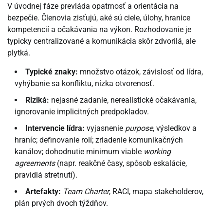
V úvodnej fáze prevláda opatrnosť a orientácia na
bezpečie. Členovia zisťujú, aké sú ciele, úlohy, hranice
kompetencií a očakávania na výkon. Rozhodovanie je
typicky centralizované a komunikácia skôr zdvorilá, ale
plytká.
Typické znaky:
množstvo otázok, závislosť od lídra,
vyhýbanie sa konfliktu, nízka otvorenosť.
Riziká:
nejasné zadanie, nerealistické očakávania,
ignorovanie implicitných predpokladov.
Intervencie lídra:
vyjasnenie
purpose
, výsledkov a
hraníc; definovanie rolí; zriadenie komunikačných
kanálov; dohodnutie minimum viable
working
agreements
(napr. reakčné časy, spôsob eskalácie,
pravidlá stretnutí).
Artefakty:
Team Charter
, RACI, mapa stakeholderov,
plán prvých dvoch týždňov.