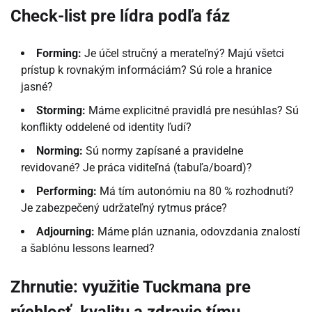
Check-list pre lídra podľa fáz
Forming:
Je účel stručný a merateľný? Majú všetci
prístup k rovnakým informáciám? Sú role a hranice
jasné?
Storming:
Máme explicitné pravidlá pre nesúhlas? Sú
konflikty oddelené od identity ľudí?
Norming:
Sú normy zapísané a pravidelne
revidované? Je práca viditeľná (tabuľa/board)?
Performing:
Má tím autonómiu na 80 % rozhodnutí?
Je zabezpečený udržateľný rytmus práce?
Adjourning:
Máme plán uznania, odovzdania znalostí
a šablónu lessons learned?
Zhrnutie: využitie Tuckmana pre