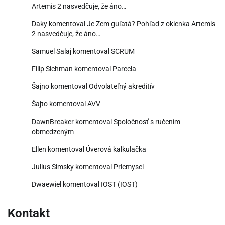
Artemis 2 nasvedčuje, že áno…
Daky
komentoval
Je Zem guľatá? Pohľad z okienka Artemis
2 nasvedčuje, že áno…
Samuel Salaj
komentoval
SCRUM
Filip Sichman
komentoval
Parcela
Šajno
komentoval
Odvolateľný akreditív
Šajto
komentoval
AVV
DawnBreaker
komentoval
Spoločnosť s ručením
obmedzeným
Ellen
komentoval
Úverová kalkulačka
Julius Simsky
komentoval
Priemysel
Dwaewiel
komentoval
IOST (IOST)
Kontakt