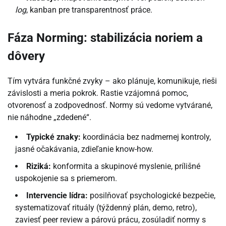
log
, kanban pre transparentnosť práce.
Fáza Norming: stabilizácia noriem a
dôvery
Tím vytvára funkčné zvyky – ako plánuje, komunikuje, rieši
závislosti a meria pokrok. Rastie vzájomná pomoc,
otvorenosť a zodpovednosť. Normy sú vedome vytvárané,
nie náhodne „zdedené“.
Typické znaky:
koordinácia bez nadmernej kontroly,
jasné očakávania, zdieľanie know-how.
Riziká:
konformita a skupinové myslenie, prílišné
uspokojenie sa s priemerom.
Intervencie lídra:
posilňovať psychologické bezpečie,
systematizovať rituály (týždenný plán, demo, retro),
zaviesť peer review a párovú prácu, zosúladiť normy s