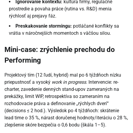
Ignorovanie kontextu:
kultúra firmy, regulačné
prostredie a povaha práce (rutina vs. R&D) menia
rýchlosť aj prejavy fáz.
Preskakovanie stormingu:
potláčané konflikty sa
vrátia v náročnejších momentoch s väčšou silou.
Mini-case: zrýchlenie prechodu do
Performing
Projektový tím (12 ľudí, hybrid) mal po 6 týždňoch nízku
priepustnosť a vysoký
work in progress
. Intervencie: re-
charter, zavedenie denných stand-upov zameraných na
prekážky, limit WIP, retrospektíva so zameraním na
rozhodovacie práva a definovanie „rýchlych dverí“
(decisions ≤ 2 hod.). Výsledok po 4 týždňoch: skrátenie
lead time o 35 %, nárast doručenej hodnoty/iteráciu o 28 %,
zlepšenie skóre bezpečia o 0,6 bodu (škála 1–5).