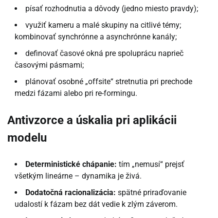
písať rozhodnutia a dôvody (jedno miesto pravdy);
využiť kameru a malé skupiny na citlivé témy;
kombinovať synchrónne a asynchrónne kanály;
definovať časové okná pre spoluprácu naprieč
časovými pásmami;
plánovať osobné „offsite“ stretnutia pri prechode
medzi fázami alebo pri re-formingu.
Antivzorce a úskalia pri aplikácii
modelu
Deterministické chápanie:
tím „nemusí“ prejsť
všetkým lineárne – dynamika je živá.
Dodatočná racionalizácia:
spätné priraďovanie
udalostí k fázam bez dát vedie k zlým záverom.