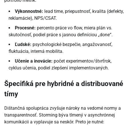
portfólio metrík:
Výkonnostné:
lead time, priepustnosť, kvalita (defekty,
reklamácie), NPS/CSAT.
Procesné:
percento práce vo flow, miera plán vs.
skutočnosť, podiel práce s jasnou definíciou „done“.
Ľudské:
psychologické bezpečie, angažovanosť,
fluktuácia, interná mobilita.
Učenie a inovácie:
počet experimentov/štvrťrok,
cyklus učenia, podiel zlepšení implementovaných.
Špecifiká pre hybridné a distribuované
tímy
Dištančná spolupráca zvyšuje nároky na vedomé normy a
transparentnosť. Storming býva tlmený v asynchrónnej
komunikácii a vyplavuje sa neskôr. Preto je nutné: