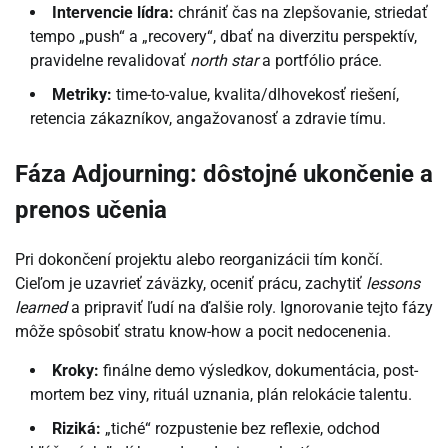
Intervencie lídra:
chrániť čas na zlepšovanie, striedať
tempo „push“ a „recovery“, dbať na diverzitu perspektív,
pravidelne revalidovať
north star
a portfólio práce.
Metriky:
time-to-value, kvalita/dlhovekosť riešení,
retencia zákazníkov, angažovanosť a zdravie tímu.
Fáza Adjourning: dôstojné ukončenie a
prenos učenia
Pri dokončení projektu alebo reorganizácii tím končí.
Cieľom je uzavrieť záväzky, oceniť prácu, zachytiť
lessons
learned
a pripraviť ľudí na ďalšie roly. Ignorovanie tejto fázy
môže spôsobiť stratu know-how a pocit nedocenenia.
Kroky:
finálne demo výsledkov, dokumentácia, post-
mortem bez viny, rituál uznania, plán relokácie talentu.
Riziká:
„tiché“ rozpustenie bez reflexie, odchod