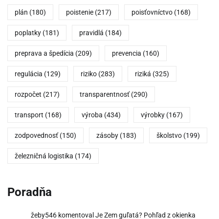
plán
(180)
poistenie
(217)
poisťovníctvo
(168)
poplatky
(181)
pravidlá
(184)
preprava a špedícia
(209)
prevencia
(160)
regulácia
(129)
riziko
(283)
riziká
(325)
rozpočet
(217)
transparentnosť
(290)
transport
(168)
výroba
(434)
výrobky
(167)
zodpovednosť
(150)
zásoby
(183)
školstvo
(199)
železničná logistika
(174)
Poradňa
žeby546
komentoval
Je Zem guľatá? Pohľad z okienka