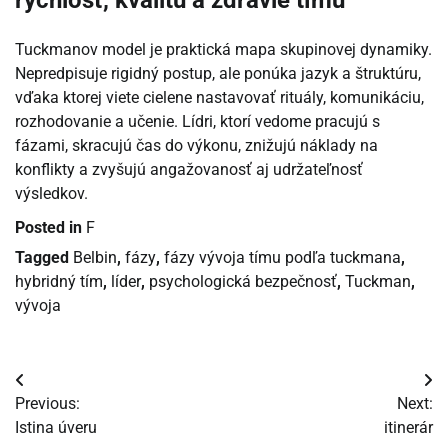
rýchlosť, kvalitu a zdravie tímu
Tuckmanov model je praktická mapa skupinovej dynamiky.
Nepredpisuje rigidný postup, ale ponúka jazyk a štruktúru,
vďaka ktorej viete cielene nastavovať rituály, komunikáciu,
rozhodovanie a učenie. Lídri, ktorí vedome pracujú s
fázami, skracujú čas do výkonu, znižujú náklady na
konflikty a zvyšujú angažovanosť aj udržateľnosť
výsledkov.
Posted in
F
Tagged
Belbin
,
fázy
,
fázy vývoja tímu podľa tuckmana
,
hybridný tím
,
líder
,
psychologická bezpečnosť
,
Tuckman
,
vývoja
Navigácia
Previous:
Next:
v
Istina úveru
itinerár