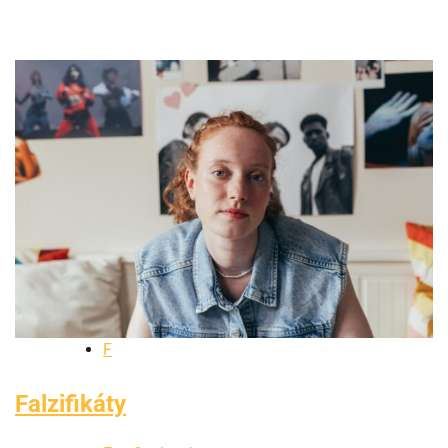
F
Falzifikáty