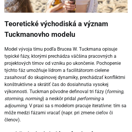
Teoretické východiská a význam
Tuckmanovho modelu
Model vývoja tímu podľa Brucea W. Tuckmana opisuje
typické fázy, ktorými prechádza väčšina pracovných a
projektových tímov od vzniku po ukončenie. Pochopenie
týchto fáz umožňuje lídrom a facilitátorom cielene
zasahovať do skupinovej dynamiky, prechádzať konfliktmi
konštruktívne a skrátiť čas do dosiahnutia vysokej
výkonnosti. Tuckman pôvodne definoval tri fázy (
forming
,
storming
,
norming
) a neskôr pridal
performing
a
adjourning
. V praxi sa s modelom pracuje iteratívne: tím sa
môže medzi fázami vracať (napr. pri zmene cieľov či
členov).