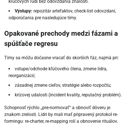
kľúčových ľudí bez odovzdania znalostí.
Výstupy:
repozitár artefaktov, check-list odovzdaní,
odporúčania pre nasledujúce tímy.
Opakované prechody medzi fázami a
spúšťače regresu
Tímy sa môžu dočasne vracať do skorších fáz, najmä pri:
vstupe/odchode kľúčového člena, zmene lídra,
reorganizácii;
zásadnej zmene cieľov, stratégie alebo rozpočtu;
krízovej udalosti (incident kvality, reputačný problém).
Schopnosť rýchlo „pre-normovať“ a obnoviť dôveru je
znakom zrelosti. Lídri by mali mať pripravený protokol re-
formingu: re-charter, re-mapping rolí a obnovenie rituálov.