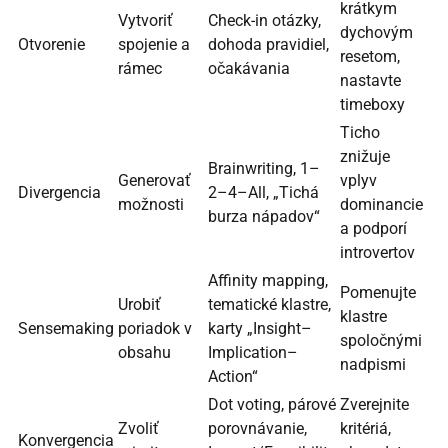
krátkym
Vytvoriť
Check-in otázky,
dychovým
Otvorenie
spojenie a
dohoda pravidiel,
resetom,
rámec
očakávania
nastavte
timeboxy
Ticho
znižuje
Brainwriting, 1–
Generovať
vplyv
Divergencia
2–4–All, „Tichá
možnosti
dominancie
burza nápadov“
a podporí
introvertov
Affinity mapping,
Pomenujte
Urobiť
tematické klastre,
klastre
Sensemaking
poriadok v
karty „Insight–
spoločnými
obsahu
Implication–
nadpismi
Action“
Dot voting, párové
Zverejnite
Zvoliť
porovnávanie,
kritériá,
Konvergencia