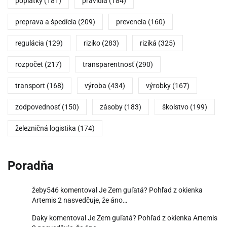
poplatky
(181)
pravidlá
(184)
preprava a špedícia
(209)
prevencia
(160)
regulácia
(129)
riziko
(283)
riziká
(325)
rozpočet
(217)
transparentnosť
(290)
transport
(168)
výroba
(434)
výrobky
(167)
zodpovednosť
(150)
zásoby
(183)
školstvo
(199)
železničná logistika
(174)
Poradňa
žeby546
komentoval
Je Zem guľatá? Pohľad z okienka
Artemis 2 nasvedčuje, že áno…
Daky
komentoval
Je Zem guľatá? Pohľad z okienka Artemis