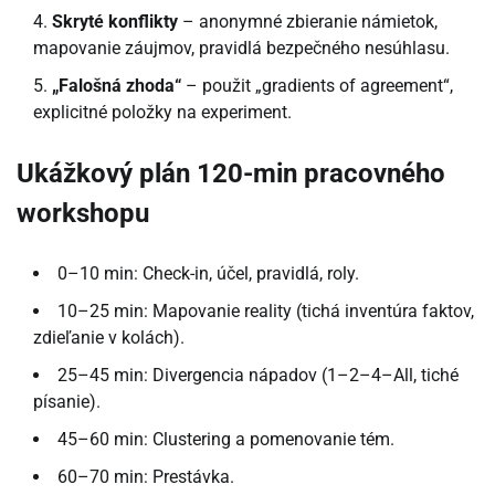
Skryté konflikty
– anonymné zbieranie námietok,
mapovanie záujmov, pravidlá bezpečného nesúhlasu.
„Falošná zhoda“
– použit „gradients of agreement“,
explicitné položky na experiment.
Ukážkový plán 120-min pracovného
workshopu
0–10 min: Check-in, účel, pravidlá, roly.
10–25 min: Mapovanie reality (tichá inventúra faktov,
zdieľanie v kolách).
25–45 min: Divergencia nápadov (1–2–4–All, tiché
písanie).
45–60 min: Clustering a pomenovanie tém.
60–70 min: Prestávka.