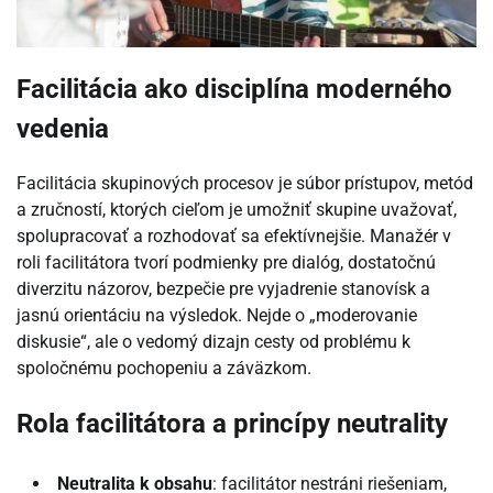
Facilitácia ako disciplína moderného
vedenia
Facilitácia skupinových procesov je súbor prístupov, metód
a zručností, ktorých cieľom je umožniť skupine uvažovať,
spolupracovať a rozhodovať sa efektívnejšie. Manažér v
roli facilitátora tvorí podmienky pre dialóg, dostatočnú
diverzitu názorov, bezpečie pre vyjadrenie stanovísk a
jasnú orientáciu na výsledok. Nejde o „moderovanie
diskusie“, ale o vedomý dizajn cesty od problému k
spoločnému pochopeniu a záväzkom.
Rola facilitátora a princípy neutrality
Neutralita k obsahu
: facilitátor nestráni riešeniam,