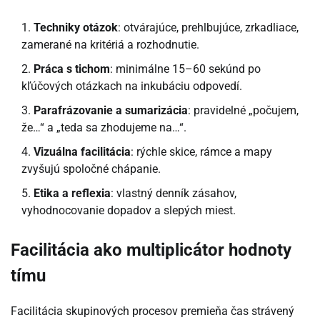
Techniky otázok
: otvárajúce, prehlbujúce, zrkadliace,
zamerané na kritériá a rozhodnutie.
Práca s tichom
: minimálne 15–60 sekúnd po
kľúčových otázkach na inkubáciu odpovedí.
Parafrázovanie a sumarizácia
: pravidelné „počujem,
že…“ a „teda sa zhodujeme na…“.
Vizuálna facilitácia
: rýchle skice, rámce a mapy
zvyšujú spoločné chápanie.
Etika a reflexia
: vlastný denník zásahov,
vyhodnocovanie dopadov a slepých miest.
Facilitácia ako multiplicátor hodnoty
tímu
Facilitácia skupinových procesov premieňa čas strávený