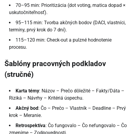
70–95 min: Prioritizácia (dot voting, matica dopad ×
uskutočniteľnosť).
95–115 min: Tvorba akčných bodov (DACI, vlastníci,
termíny, prvý krok do 7 dní).
115–120 min: Check-out a pulzné hodnotenie
procesu.
Šablóny pracovných podkladov
(stručné)
Karta témy
: Názov – Prečo dôležité – Fakty/Dáta –
Riziká – Návrhy – Kritériá úspechu.
Akčný bod
: Čo – Prečo – Vlastník – Deadline – Prvý
krok – Meranie.
Retrospektíva
: Čo fungovalo – Čo nefungovalo – Čo
zmeníme – Zodpovednosti.