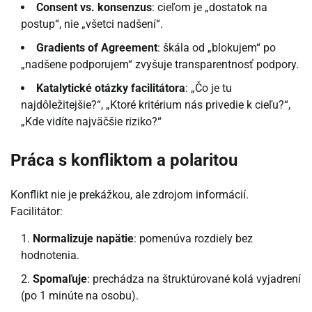
Consent vs. konsenzus
: cieľom je „dostatok na
postup“, nie „všetci nadšení“.
Gradients of Agreement
: škála od „blokujem“ po
„nadšene podporujem“ zvyšuje transparentnosť podpory.
Katalytické otázky facilitátora
: „Čo je tu
najdôležitejšie?“, „Ktoré kritérium nás privedie k cieľu?“,
„Kde vidíte najväčšie riziko?“
Práca s konfliktom a polaritou
Konflikt nie je prekážkou, ale zdrojom informácií.
Facilitátor:
Normalizuje napätie
: pomenúva rozdiely bez
hodnotenia.
Spomaľuje
: prechádza na štruktúrované kolá vyjadrení
(po 1 minúte na osobu).