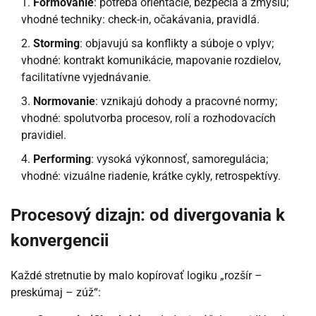
Formovanie
: potreba orientácie, bezpečia a zmyslu;
vhodné techniky: check-in, očakávania, pravidlá.
Storming
: objavujú sa konflikty a súboje o vplyv;
vhodné: kontrakt komunikácie, mapovanie rozdielov,
facilitatívne vyjednávanie.
Normovanie
: vznikajú dohody a pracovné normy;
vhodné: spolutvorba procesov, rolí a rozhodovacích
pravidiel.
Performing
: vysoká výkonnosť, samoregulácia;
vhodné: vizuálne riadenie, krátke cykly, retrospektívy.
Procesový dizajn: od divergovania k
konvergencii
Každé stretnutie by malo kopírovať logiku „rozšír –
preskúmaj – zúž“: