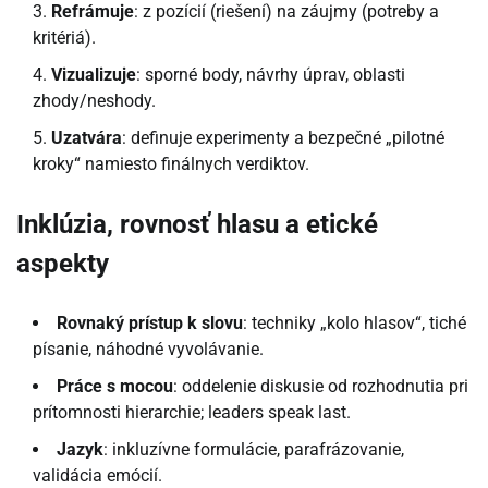
Refrámuje
: z pozícií (riešení) na záujmy (potreby a
kritériá).
Vizualizuje
: sporné body, návrhy úprav, oblasti
zhody/neshody.
Uzatvára
: definuje experimenty a bezpečné „pilotné
kroky“ namiesto finálnych verdiktov.
Inklúzia, rovnosť hlasu a etické
aspekty
Rovnaký prístup k slovu
: techniky „kolo hlasov“, tiché
písanie, náhodné vyvolávanie.
Práce s mocou
: oddelenie diskusie od rozhodnutia pri
prítomnosti hierarchie; leaders speak last.
Jazyk
: inkluzívne formulácie, parafrázovanie,
validácia emócií.