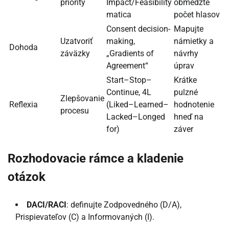
priority
Impact/Feasibility
obmedzte
matica
počet hlasov
Consent decision-
Mapujte
Uzatvoriť
making,
námietky a
Dohoda
záväzky
„Gradients of
návrhy
Agreement“
úprav
Start–Stop–
Krátke
Continue, 4L
pulzné
Zlepšovanie
Reflexia
(Liked–Learned–
hodnotenie
procesu
Lacked–Longed
hneď na
for)
záver
Rozhodovacie rámce a kladenie
otázok
DACI/RACI
: definujte Zodpovedného (D/A),
Prispievateľov (C) a Informovaných (I).