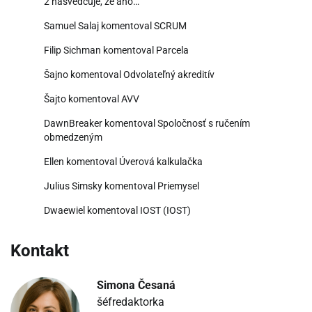
2 nasvedčuje, že áno…
Samuel Salaj
komentoval
SCRUM
Filip Sichman
komentoval
Parcela
Šajno
komentoval
Odvolateľný akreditív
Šajto
komentoval
AVV
DawnBreaker
komentoval
Spoločnosť s ručením
obmedzeným
Ellen
komentoval
Úverová kalkulačka
Julius Simsky
komentoval
Priemysel
Dwaewiel
komentoval
IOST (IOST)
Kontakt
Simona Česaná
šéfredaktorka