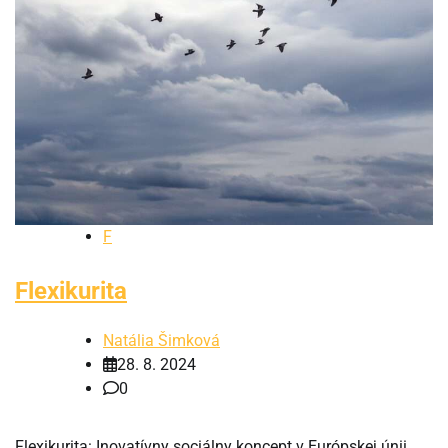
F
Flexikurita
Natália Šimková
28. 8. 2024
0
Flexikurita: Inovatívny sociálny koncept v Európskej únii