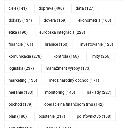
ciele
(141)
doprava
(490)
dáta
(127)
dôkazy
(134)
dôvera
(169)
ekonometria
(160)
etika
(190)
európska integrácia
(229)
financie
(161)
hranice
(150)
investovanie
(123)
komunikácia
(278)
kontrola
(168)
limity
(266)
logistika
(237)
manažment výroby
(173)
marketing
(135)
medzinárodný obchod
(171)
meranie
(193)
monitoring
(145)
náklady
(227)
obchod
(179)
operácie na finančnom trhu
(142)
plán
(180)
poistenie
(217)
poisťovníctvo
(168)