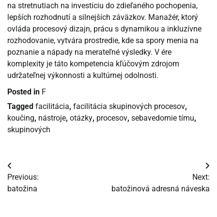
na stretnutiach na investíciu do zdieľaného pochopenia,
lepších rozhodnutí a silnejších záväzkov. Manažér, ktorý
ovláda procesový dizajn, prácu s dynamikou a inkluzívne
rozhodovanie, vytvára prostredie, kde sa spory menia na
poznanie a nápady na merateľné výsledky. V ére
komplexity je táto kompetencia kľúčovým zdrojom
udržateľnej výkonnosti a kultúrnej odolnosti.
Posted in
F
Tagged
facilitácia
,
facilitácia skupinových procesov
,
koučing
,
nástroje
,
otázky
,
procesov
,
sebavedomie tímu
,
skupinových
Navigácia
Previous:
Next:
v
batožina
batožinová adresná náveska
článku