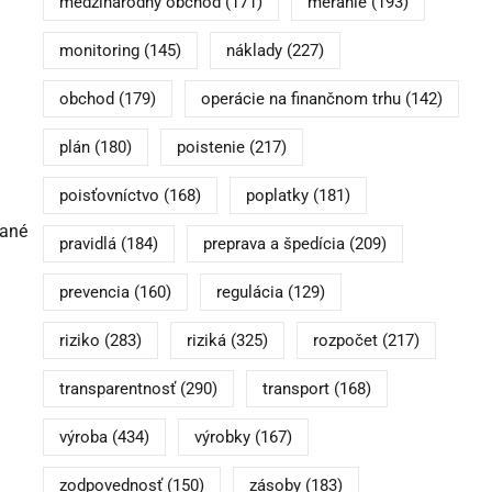
medzinárodný obchod
(171)
meranie
(193)
monitoring
(145)
náklady
(227)
obchod
(179)
operácie na finančnom trhu
(142)
plán
(180)
poistenie
(217)
poisťovníctvo
(168)
poplatky
(181)
vané
pravidlá
(184)
preprava a špedícia
(209)
prevencia
(160)
regulácia
(129)
riziko
(283)
riziká
(325)
rozpočet
(217)
transparentnosť
(290)
transport
(168)
výroba
(434)
výrobky
(167)
zodpovednosť
(150)
zásoby
(183)