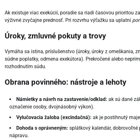
Ak existuje viac exekúcií, poradie sa riadi časovou prioritou
výživné zvyčajne prednosť. Pri rozvrhu výťažku sa uplatní
pom
Úroky, zmluvné pokuty a trovy
Vymáha sa istina, príslušenstvo (úroky, úroky z omeškania, z
súdne poplatky, odmena exekútora). Prekročené alebo nepri
rozhodnutím súdu.
Obrana povinného: nástroje a lehoty
Námietky a návrh na zastavenie/odklad:
ak sú dané zák
označenie osoby, dvojnásobný výkon).
Vylučovacia žaloba (excindačná):
ak je postihnutý majet
Dohoda s oprávneným:
splátkový kalendár, dobrovoľné 
nápravu.