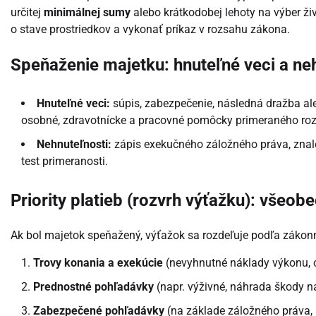
určitej
minimálnej sumy
alebo krátkodobej lehoty na výber ž
o stave prostriedkov a vykonať príkaz v rozsahu zákona.
Speňaženie majetku: hnuteľné veci a ne
Hnuteľné veci:
súpis, zabezpečenie, následná dražba ale
osobné, zdravotnícke a pracovné pomôcky primeraného rozs
Nehnuteľnosti:
zápis exekučného záložného práva, znalec
test primeranosti.
Priority platieb (rozvrh výťažku): všeob
Ak bol majetok speňažený, výťažok sa rozdeľuje podľa zákonn
Trovy konania a exekúcie
(nevyhnutné náklady výkonu,
Prednostné pohľadávky
(napr. výživné, náhrada škody 
Zabezpečené pohľadávky
(na základe záložného práva,