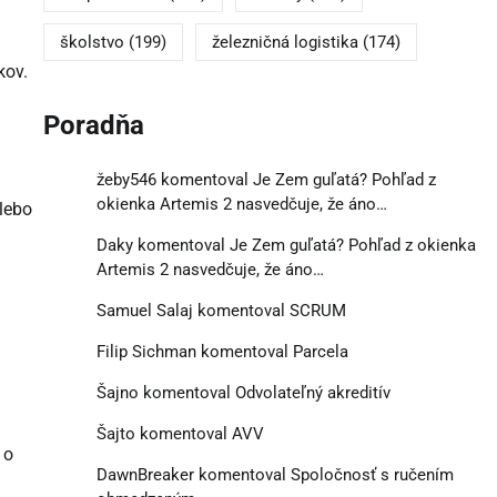
školstvo
(199)
železničná logistika
(174)
kov.
Poradňa
žeby546
komentoval
Je Zem guľatá? Pohľad z
okienka Artemis 2 nasvedčuje, že áno…
lebo
Daky
komentoval
Je Zem guľatá? Pohľad z okienka
Artemis 2 nasvedčuje, že áno…
Samuel Salaj
komentoval
SCRUM
Filip Sichman
komentoval
Parcela
Šajno
komentoval
Odvolateľný akreditív
Šajto
komentoval
AVV
 o
DawnBreaker
komentoval
Spoločnosť s ručením