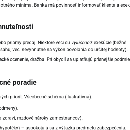
ivotného minima. Banka má povinnosť informovať klienta a exek
hnuteľnosti
bo priamy predaj. Niektoré veci sú
vylúčené
z exekúcie (bežné
ahu, veci nevyhnutné na výkon povolania do určitej hodnoty).
ké ocenenie, dražba. Pri obydlí sa uplatňujú prísnejšie podmi
ecné poradie
ých priorít. Všeobecné schéma (ilustratívna):
 odmeny).
na zdraví, mzdové nároky zamestnancov).
 hypotéky) – uspokojujú sa z výťažku predmetu zabezpečenia.