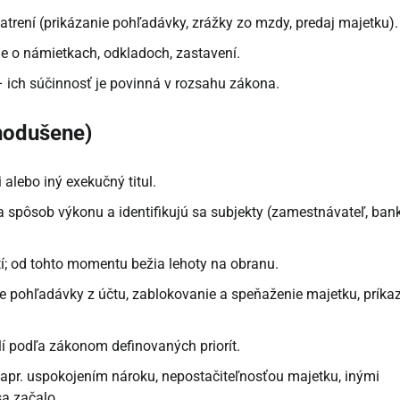
trení (prikázanie pohľadávky, zrážky zo mzdy, predaj majetku).
e o námietkach, odkladoch, zastavení.
 ich súčinnosť je povinná v rozsahu zákona.
nodušene)
alebo iný exekučný titul.
 spôsob výkonu a identifikujú sa subjekty (zamestnávateľ, ban
í; od tohto momentu bežia lehoty na obranu.
e pohľadávky z účtu, zablokovanie a speňaženie majetku, príka
í podľa zákonom definovaných priorít.
pr. uspokojením nároku, nepostačiteľnosťou majetku, inými
a začalo.