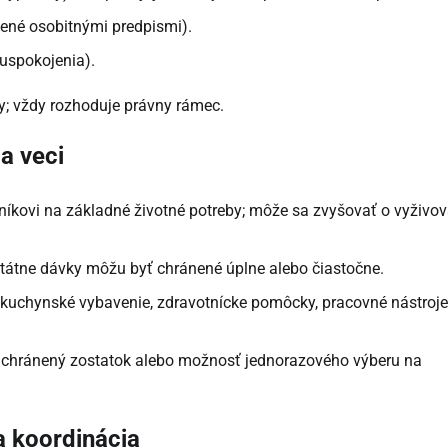
ené osobitnými predpismi).
uspokojenia).
vy; vždy rozhoduje právny rámec.
a veci
íkovi na základné životné potreby; môže sa zvyšovať o vyživo
štátne dávky môžu byť chránené úplne alebo čiastočne.
 kuchynské vybavenie, zdravotnícke pomôcky, pracovné nástroje
ny chránený zostatok alebo možnosť jednorazového výberu na
a koordinácia