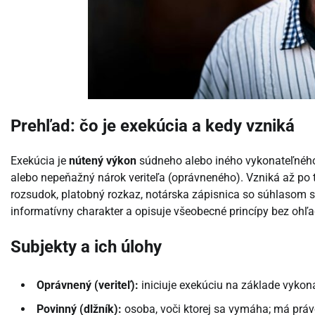
Prehľad: čo je exekúcia a kedy vzniká
Exekúcia je
nútený výkon
súdneho alebo iného vykonateľného
alebo nepeňažný nárok veriteľa (oprávneného). Vzniká až po 
rozsudok, platobný rozkaz, notárska zápisnica so súhlasom 
informatívny charakter a opisuje všeobecné princípy bez ohľa
Subjekty a ich úlohy
Oprávnený (veriteľ):
iniciuje exekúciu na základe vykona
Povinný (dlžník):
osoba, voči ktorej sa vymáha; má práv