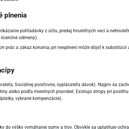
 plnenia
rikázanie pohľadávky z účtu, predaj hnuteľných vecí a nehnuteľn
, licenčné odmeny).
on prác a zákaz konania; pri nesplnení môže dôjsť k substitúcii 
ncípy
vateľa, Sociálnej poisťovne, vyplácateľa dávok). Najprv sa zac
iny alebo podľa miestnych pravidiel. Existujú stropy pri postihu
íplatky, vybrané kompenzácie).
dky do výšky vymáhanej sumy a trov. Obvykle sa uplatňuje ochr