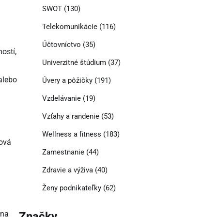
SWOT
(130)
Telekomunikácie
(116)
Účtovníctvo
(35)
ostí,
Univerzitné štúdium
(37)
alebo
Úvery a pôžičky
(191)
Vzdelávanie
(19)
Vzťahy a randenie
(53)
Wellness a fitness
(183)
hová
Zamestnanie
(44)
Zdravie a výživa
(40)
Ženy podnikateľky
(62)
ana
Značky