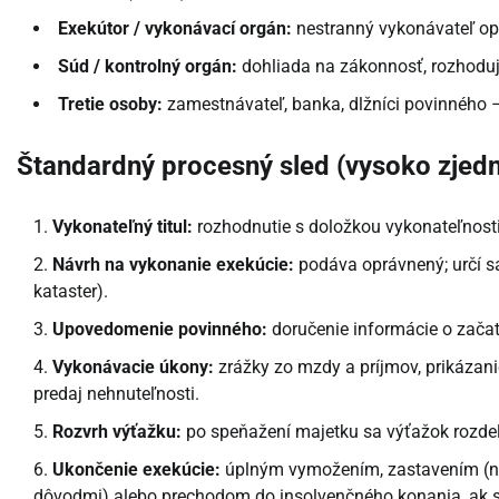
Exekútor / vykonávací orgán:
nestranný vykonávateľ opa
Súd / kontrolný orgán:
dohliada na zákonnosť, rozhoduj
Tretie osoby:
zamestnávateľ, banka, dlžníci povinného –
Štandardný procesný sled (vysoko zjed
Vykonateľný titul:
rozhodnutie s doložkou vykonateľnosti 
Návrh na vykonanie exekúcie:
podáva oprávnený; určí sa
kataster).
Upovedomenie povinného:
doručenie informácie o začat
Vykonávacie úkony:
zrážky zo mzdy a príjmov, prikázani
predaj nehnuteľnosti.
Rozvrh výťažku:
po speňažení majetku sa výťažok rozdel
Ukončenie exekúcie:
úplným vymožením, zastavením (na
dôvodmi) alebo prechodom do insolvenčného konania, ak s