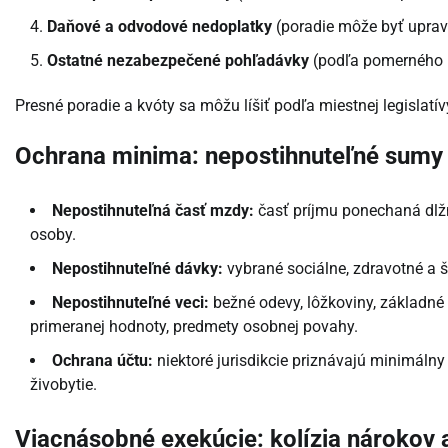
Daňové a odvodové nedoplatky
(poradie môže byť uprav
Ostatné nezabezpečené pohľadávky
(podľa pomerného 
Presné poradie a kvóty sa môžu líšiť podľa miestnej legislatí
Ochrana minima: nepostihnuteľné sumy 
Nepostihnuteľná časť mzdy:
časť príjmu ponechaná dlžn
osoby.
Nepostihnuteľné dávky:
vybrané sociálne, zdravotné a 
Nepostihnuteľné veci:
bežné odevy, lôžkoviny, základné
primeranej hodnoty, predmety osobnej povahy.
Ochrana účtu:
niektoré jurisdikcie priznávajú minimál
živobytie.
Viacnásobné exekúcie: kolízia nárokov 