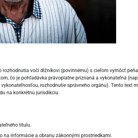
 rozhodnutia voči dlžníkovi (povinnému) s cieľom vymôcť peň
tom, čo je pohľadávka právoplatne priznaná a vykonateľná (napr
s vykonateľnosťou, rozhodnutie správneho orgánu). Tento text 
du na konkrétnu jurisdikciu.
teľného titulu.
o na informácie a obranu zákonnými prostriedkami.