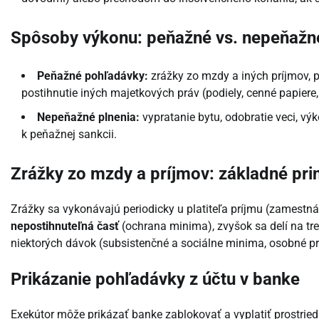
Spôsoby výkonu: peňažné vs. nepeňažné
Peňažné pohľadávky:
zrážky zo mzdy a iných príjmov, p
postihnutie iných majetkových práv (podiely, cenné papiere
Nepeňažné plnenia:
vypratanie bytu, odobratie veci, výk
k peňažnej sankcii.
Zrážky zo mzdy a príjmov: základné pri
Zrážky sa vykonávajú periodicky u platiteľa príjmu (zamestná
nepostihnuteľná časť
(ochrana minima), zvyšok sa delí na tret
niektorých dávok (subsistenčné a sociálne minima, osobné pr
Prikázanie pohľadávky z účtu v banke
Exekútor môže prikázať banke zablokovať a vyplatiť prostrie