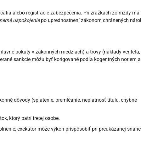
 začatia alebo registrácie zabezpečenia. Pri zrážkach zo mzdy má
erné uspokojenie
po uprednostnení zákonom chránených náro
mluvné pokuty v zákonných medziach) a trovy (náklady veriteľa,
merané sankcie môžu byť korigované podľa kogentných noriem a
onné dôvody (splatenie, premlčanie, neplatnosť titulu, chybné
ok, ktorý patrí tretej osobe.
plnenie; exekútor môže výkon prispôsobiť pri preukázanej snahe