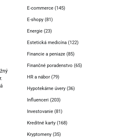
E-commerce
(145)
E-shopy
(81)
Energie
(23)
Estetická medicína
(122)
Financie a peniaze
(85)
Finančné poradenstvo
(65)
ažný
HR a nábor
(79)
.
má
Hypotekárne úvery
(36)
Influenceri
(203)
Investovanie
(81)
Kreditné karty
(168)
Kryptomeny
(35)