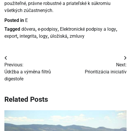
použiteľné, právne robustné a priateľské k súkromiu
všetkých zúčastnených.
Posted in
E
Tagged
dôvera
,
e-podpisy
,
Elektronické podpisy a logy
,
export
,
integrita
,
logy
,
úložiská
,
zmluvy
Navigácia
Previous:
Next:
v
Údržba a výměna filtrů
Prioritizácia iniciatív
digestoře
článku
Related Posts