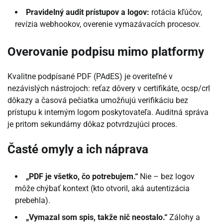
Pravidelný audit prístupov a logov:
rotácia kľúčov,
revízia webhookov, overenie vymazávacích procesov.
Overovanie podpisu mimo platformy
Kvalitne podpísané PDF (PAdES) je overiteľné v
nezávislých nástrojoch: reťaz dôvery v certifikáte, ocsp/crl
dôkazy a časová pečiatka umožňujú verifikáciu bez
prístupu k interným logom poskytovateľa. Auditná správa
je pritom sekundárny dôkaz potvrdzujúci proces.
Časté omyly a ich náprava
„PDF je všetko, čo potrebujem.“
Nie – bez logov
môže chýbať kontext (kto otvoril, aká autentizácia
prebehla).
„Vymazal som spis, takže nič neostalo.“
Zálohy a