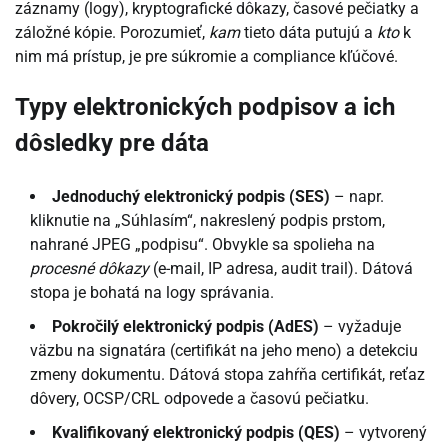
záznamy (logy), kryptografické dôkazy, časové pečiatky a
záložné kópie. Porozumieť,
kam
tieto dáta putujú a
kto
k
nim má prístup, je pre súkromie a compliance kľúčové.
Typy elektronických podpisov a ich
dôsledky pre dáta
Jednoduchý elektronický podpis (SES)
– napr.
kliknutie na „Súhlasím“, nakreslený podpis prstom,
nahrané JPEG „podpisu“. Obvykle sa spolieha na
procesné dôkazy
(e-mail, IP adresa, audit trail). Dátová
stopa je bohatá na logy správania.
Pokročilý elektronický podpis (AdES)
– vyžaduje
väzbu na signatára (certifikát na jeho meno) a detekciu
zmeny dokumentu. Dátová stopa zahŕňa certifikát, reťaz
dôvery, OCSP/CRL odpovede a časovú pečiatku.
Kvalifikovaný elektronický podpis (QES)
– vytvorený