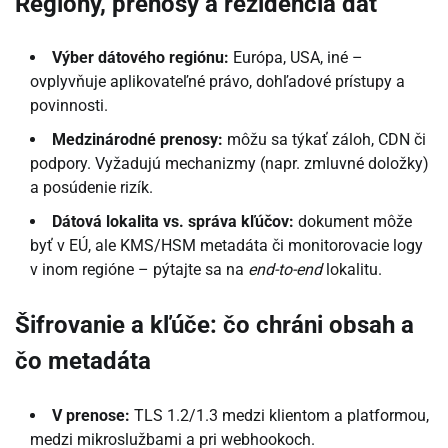
Regióny, prenosy a rezidencia dát
Výber dátového regiónu:
Európa, USA, iné –
ovplyvňuje aplikovateľné právo, dohľadové prístupy a
povinnosti.
Medzinárodné prenosy:
môžu sa týkať záloh, CDN či
podpory. Vyžadujú mechanizmy (napr. zmluvné doložky)
a posúdenie rizík.
Dátová lokalita vs. správa kľúčov:
dokument môže
byť v EÚ, ale KMS/HSM metadáta či monitorovacie logy
v inom regióne – pýtajte sa na
end-to-end
lokalitu.
Šifrovanie a kľúče: čo chráni obsah a
čo metadáta
V prenose:
TLS 1.2/1.3 medzi klientom a platformou,
medzi mikroslužbami a pri webhookoch.