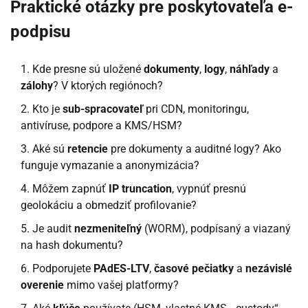
Praktické otázky pre poskytovateľa e-
podpisu
Kde presne sú uložené
dokumenty
,
logy
,
náhľady
a
zálohy
? V ktorých regiónoch?
Kto je
sub-spracovateľ
pri CDN, monitoringu,
antivíruse, podpore a KMS/HSM?
Aké sú
retencie
pre dokumenty a auditné logy? Ako
funguje vymazanie a anonymizácia?
Môžem zapnúť
IP truncation
, vypnúť presnú
geolokáciu a obmedziť profilovanie?
Je audit
nezmeniteľný
(WORM), podpísaný a viazaný
na hash dokumentu?
Podporujete
PAdES-LTV
,
časové pečiatky
a
nezávislé
overenie
mimo vašej platformy?