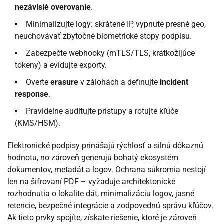
nezávislé overovanie
.
Minimalizujte logy: skrátené IP, vypnuté presné geo,
neuchovávať zbytočné biometrické stopy podpisu.
Zabezpečte webhooky (mTLS/TLS, krátkožijúce
tokeny) a evidujte exporty.
Overte
erasure
v zálohách a definujte
incident
response
.
Pravidelne auditujte prístupy a rotujte kľúče
(KMS/HSM).
Elektronické podpisy prinášajú rýchlosť a silnú dôkaznú
hodnotu, no zároveň generujú bohatý ekosystém
dokumentov, metadát a logov. Ochrana súkromia nestojí
len na šifrovaní PDF – vyžaduje architektonické
rozhodnutia o lokalite dát, minimalizáciu logov, jasné
retencie, bezpečné integrácie a zodpovednú správu kľúčov.
Ak tieto prvky spojíte, získate riešenie, ktoré je zároveň