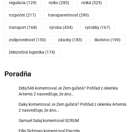
regulácia
(129)
riziko
(283)
riziká
(325)
rozpočet
(217)
transparentnosť
(290)
transport
(168)
výroba
(434)
výrobky
(167)
zodpovednosť
(150)
zásoby
(183)
školstvo
(199)
železničná logistika
(174)
Poradňa
žeby546
komentoval
Je Zem guľatá? Pohľad z okienka
Artemis 2 nasvedčuje, že áno…
Daky
komentoval
Je Zem guľatá? Pohľad z okienka Artemis
2 nasvedčuje, že áno…
Samuel Salaj
komentoval
SCRUM
Filip Sichman
komentoval
Parcela