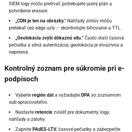
SIEM logy môžu pretrvať; potrebujete jasný plán a
potvrdenie erasure.
„CDN je len na obrázky.“
Náhľady zmlúv môžu
pretekať cez edge uzly – skontrolujte šifrovanie a TTL.
„Geolokácia zvýši dôkaznú silu.“
Často stačí časová
pečiatka a silná autentizácia; geolokácia je invazívna a
nepresná.
Kontrolný zoznam pre súkromie pri e-
podpisoch
Vyberte
región dát
a vyžiadajte
DPA
so zoznamom
sub-spracovateľov.
Nastavte
retencie
zvlášť pre dokumenty, logy,
náhľady a zálohy.
Zapnite
PAdES-LTV
, časové pečiatky a zabezpečte