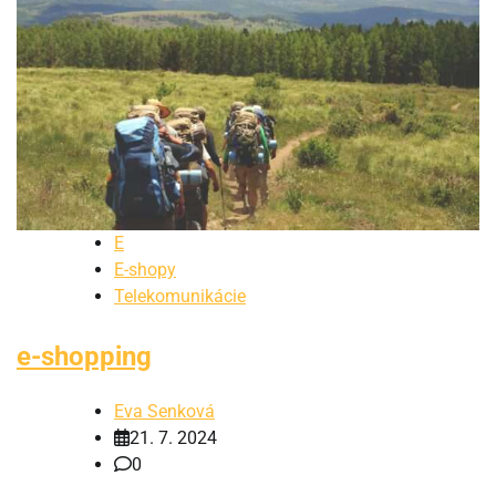
E
E-shopy
Telekomunikácie
e-shopping
Eva Senková
21. 7. 2024
0