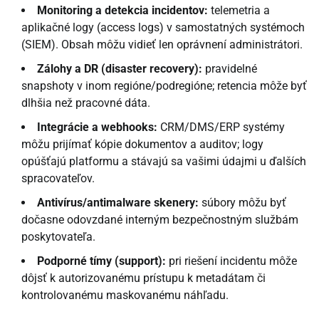
Monitoring a detekcia incidentov:
telemetria a
aplikačné logy (access logs) v samostatných systémoch
(SIEM). Obsah môžu vidieť len oprávnení administrátori.
Zálohy a DR (disaster recovery):
pravidelné
snapshoty v inom regióne/podregióne; retencia môže byť
dlhšia než pracovné dáta.
Integrácie a webhooks:
CRM/DMS/ERP systémy
môžu prijímať kópie dokumentov a auditov; logy
opúšťajú platformu a stávajú sa vašimi údajmi u ďalších
spracovateľov.
Antivírus/antimalware skenery:
súbory môžu byť
dočasne odovzdané interným bezpečnostným službám
poskytovateľa.
Podporné tímy (support):
pri riešení incidentu môže
dôjsť k autorizovanému prístupu k metadátam či
kontrolovanému maskovanému náhľadu.