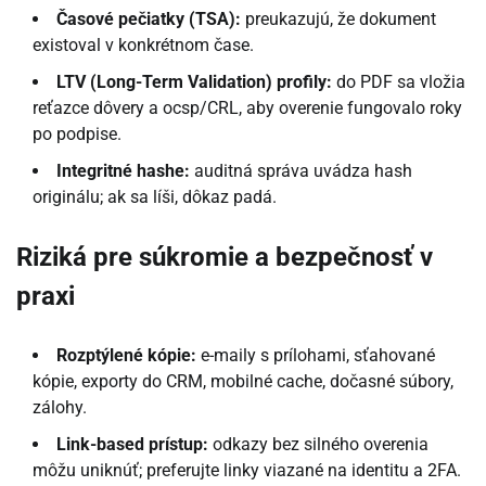
Časové pečiatky (TSA):
preukazujú, že dokument
existoval v konkrétnom čase.
LTV (Long-Term Validation) profily:
do PDF sa vložia
reťazce dôvery a ocsp/CRL, aby overenie fungovalo roky
po podpise.
Integritné hashe:
auditná správa uvádza hash
originálu; ak sa líši, dôkaz padá.
Riziká pre súkromie a bezpečnosť v
praxi
Rozptýlené kópie:
e-maily s prílohami, sťahované
kópie, exporty do CRM, mobilné cache, dočasné súbory,
zálohy.
Link-based prístup:
odkazy bez silného overenia
môžu uniknúť; preferujte linky viazané na identitu a 2FA.