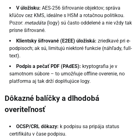
V úložisku:
AES-256 šifrovanie objektov; správa
kľúčov cez KMS, ideálne s HSM a rotačnou politikou.
Pozor:
metadáta
(logy) sú často oddelené a nie vždy tak
prísne šifrované.
Klientsky šifrované (E2EE) úložiská:
zriedkavé pri e-
podpisoch; ak sú, limitujú niektoré funkcie (náhľady, full-
text).
Podpis a pečať PDF (PAdES):
kryptografia je v
samotnom súbore – to umožňuje offline overenie, no
platforma aj tak drží doplňujúce logy.
Dôkazné balíčky a dlhodobá
overiteľnosť
OCSP/CRL dôkazy:
k podpisu sa pripája status
certifikátu v čase podpisu.