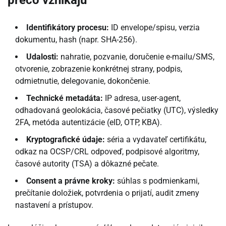
prečo vznikajú
Identifikátory procesu:
ID envelope/spisu, verzia
dokumentu, hash (napr. SHA-256).
Udalosti:
nahratie, pozvanie, doručenie e-mailu/SMS,
otvorenie, zobrazenie konkrétnej strany, podpis,
odmietnutie, delegovanie, dokončenie.
Technické metadáta:
IP adresa, user-agent,
odhadovaná geolokácia, časové pečiatky (UTC), výsledky
2FA, metóda autentizácie (eID, OTP, KBA).
Kryptografické údaje:
séria a vydavateľ certifikátu,
odkaz na OCSP/CRL odpoveď, podpisové algoritmy,
časové autority (TSA) a dôkazné pečate.
Consent a právne kroky:
súhlas s podmienkami,
prečítanie doložiek, potvrdenia o prijatí, audit zmeny
nastavení a prístupov.