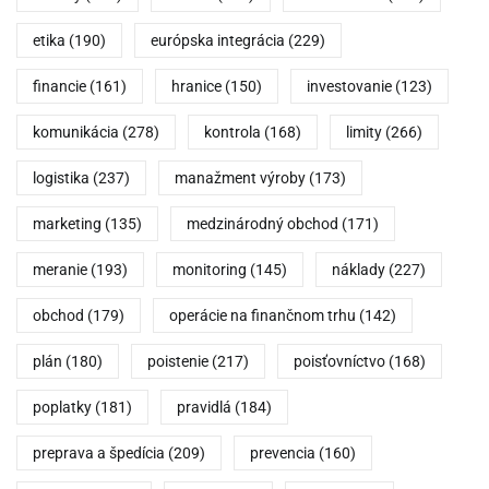
etika
(190)
európska integrácia
(229)
financie
(161)
hranice
(150)
investovanie
(123)
komunikácia
(278)
kontrola
(168)
limity
(266)
logistika
(237)
manažment výroby
(173)
marketing
(135)
medzinárodný obchod
(171)
meranie
(193)
monitoring
(145)
náklady
(227)
obchod
(179)
operácie na finančnom trhu
(142)
plán
(180)
poistenie
(217)
poisťovníctvo
(168)
poplatky
(181)
pravidlá
(184)
preprava a špedícia
(209)
prevencia
(160)