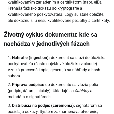
kvalifikovaným zariadením a certifikátom (napr. eID).
Prenáša ťažisko dôkazu do kryptografie a
kvalifikovaného poskytovateľa. Logy sú stále dôležité,
ale dôkaznú silu nesú kvalifikované pečiatky a certifikáty.
Životný cyklus dokumentu: kde sa
nachádza v jednotlivých fázach
Nahratie (ingestion):
dokument sa uloží do úložiska
poskytovateľa (často objektové úložisko v cloude).
Vzniká pracovná kópia, generujú sa náhľady a hash
súboru.
Príprava podpisu:
do dokumentu sa vložia polia
(podpis, dátum, iniciály). Ukladajú sa
šablóny
a
metadáta o signatároch.
Distribúcia na podpis (ceremónia):
signatárom sa
posielajú odkazy. Systém zaznamenáva otvorenie,