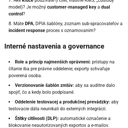
Aké
kľúče
používate (HSM, vlastné KMS, „custody“
model)? Je možný
customer-managed key
a
dual
control
?
Máte
DPA
, DPIA šablóny, zoznam sub-spracovateľov a
incident response
proces s oznamovaním?
Interné nastavenia a governance
Role a princíp najmenších oprávnení:
prístupy na
čítanie iba pre právne oddelenie; exporty schvaľuje
poverená osoba.
Verzionovanie šablón zmlúv:
aby sa auditne dalo
spojiť, čo a kedy bolo podpísané.
Oddelenie testovacej a produkčnej prevádzky:
aby
testovacie dáta neunikali do externých integrácií.
Štítky citlivosti (DLP):
automatické označenie a
blokovanie neautorizovaných exportov a e-mailov.