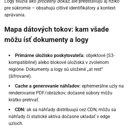
Logy slúžia ako
procesný dôkaz
, ale predstavujú aj riziko
pre súkromie – obsahujú citlivé identifikátory a kontext
správania.
Mapa dátových tokov: kam všade
môžu ísť dokumenty a logy
Primárne úložisko poskytovateľa:
objektové (S3-
kompatibilné) alebo blokové úložiská v zvolenom
regióne. Dokumenty a logy sú uložené „at rest“
(šifrované).
Cache a generovanie náhľadov:
ephemerálne uzly na
renderovanie PDF/obrázkov; dočasné súbory môžu
krátko pretrvať.
CDN:
ak sa náhľady distribuujú cez CDN, môžu sa
náhľady či statické aktíva dočasne ukladať v edge
uzloch.