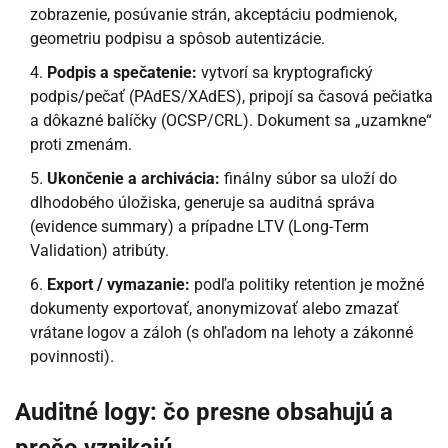
zobrazenie, posúvanie strán, akceptáciu podmienok,
geometriu podpisu a spôsob autentizácie.
Podpis a spečatenie:
vytvorí sa kryptografický
podpis/pečať (PAdES/XAdES), pripojí sa časová pečiatka
a dôkazné balíčky (OCSP/CRL). Dokument sa „uzamkne“
proti zmenám.
Ukončenie a archivácia:
finálny súbor sa uloží do
dlhodobého úložiska, generuje sa auditná správa
(evidence summary) a prípadne LTV (Long-Term
Validation) atribúty.
Export / vymazanie:
podľa politiky retention je možné
dokumenty exportovať, anonymizovať alebo zmazať
vrátane logov a záloh (s ohľadom na lehoty a zákonné
povinnosti).
Auditné logy: čo presne obsahujú a