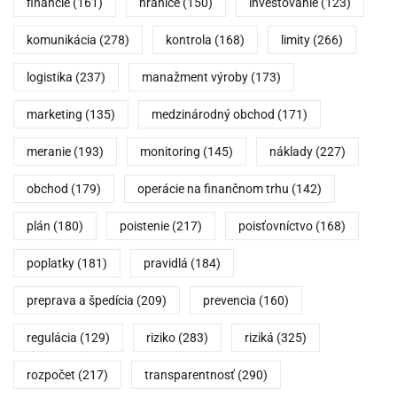
financie
(161)
hranice
(150)
investovanie
(123)
komunikácia
(278)
kontrola
(168)
limity
(266)
logistika
(237)
manažment výroby
(173)
marketing
(135)
medzinárodný obchod
(171)
meranie
(193)
monitoring
(145)
náklady
(227)
obchod
(179)
operácie na finančnom trhu
(142)
plán
(180)
poistenie
(217)
poisťovníctvo
(168)
poplatky
(181)
pravidlá
(184)
preprava a špedícia
(209)
prevencia
(160)
regulácia
(129)
riziko
(283)
riziká
(325)
rozpočet
(217)
transparentnosť
(290)