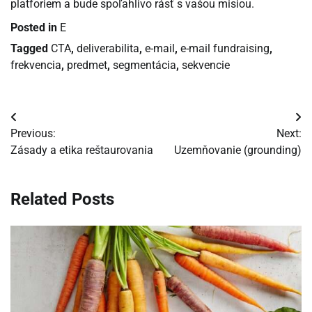
platforiem a bude spoľahlivo rásť s vašou misiou.
Posted in
E
Tagged
CTA
,
deliverabilita
,
e-mail
,
e-mail fundraising
,
frekvencia
,
predmet
,
segmentácia
,
sekvencie
Navigácia
Previous:
Next:
v
Zásady a etika reštaurovania
Uzemňovanie (grounding)
článku
Related Posts