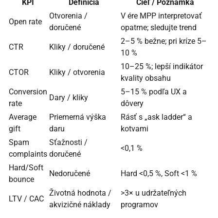
KPI
Definícia
Cieľ / Poznámka
Otvorenia /
V ére MPP interpretovať
Open rate
doručené
opatrne; sledujte trend
2–5 % bežne; pri kríze 5–
CTR
Kliky / doručené
10 %
10–25 %; lepší indikátor
CTOR
Kliky / otvorenia
kvality obsahu
Conversion
5–15 % podľa UX a
Dary / kliky
rate
dôvery
Average
Priemerná výška
Rásť s „ask ladder“ a
gift
daru
kotvami
Spam
Sťažnosti /
<0,1 %
complaints
doručené
Hard/Soft
Nedoručené
Hard <0,5 %, Soft <1 %
bounce
Životná hodnota /
>3× u udržateľných
LTV / CAC
akvizičné náklady
programov