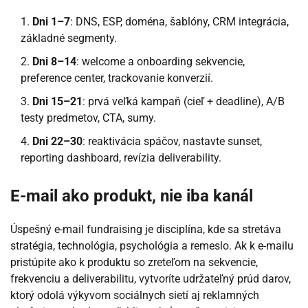
Dni 1–7
: DNS, ESP, doména, šablóny, CRM integrácia,
základné segmenty.
Dni 8–14
: welcome a onboarding sekvencie,
preference center, trackovanie konverzií.
Dni 15–21
: prvá veľká kampaň (cieľ + deadline), A/B
testy predmetov, CTA, sumy.
Dni 22–30
: reaktivácia spáčov, nastavte sunset,
reporting dashboard, revízia deliverability.
E-mail ako produkt, nie iba kanál
Úspešný e-mail fundraising je disciplína, kde sa stretáva
stratégia, technológia, psychológia a remeslo. Ak k e-mailu
pristúpite ako k produktu so zreteľom na sekvencie,
frekvenciu a deliverabilitu, vytvoríte udržateľný prúd darov,
ktorý odolá výkyvom sociálnych sietí aj reklamných