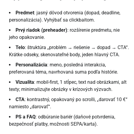
Predmet
: jasný dôvod otvorenia (dopad, deadline,
personalizácia). Vyhýbať sa clickbaitom.
Prvý riadok (preheader)
: rozšírenie predmetu, nie
jeho opakovanie.
Telo
: štruktúra „problém → riešenie → dopad → CTA“.
Krátke odseky, skenovateľné body, jeden hlavný CTA.
Personalizácia
: meno, posledná interakcia,
preferovaná téma, navrhovaná suma podľa histórie.
Vizualita
: mobil-first, 1 stĺpec, text nad obrázkami, alt
texty; minimalizujte obrázky v krízových výzvach.
CTA
: kontrastný, opakovaný po scrolli, „darovať 10 €“
namiesto „darovať“.
PS a FAQ
: odbúranie bariér (daňové potvrdenia,
bezpečnosť platby, možnosti SEPA/karta).