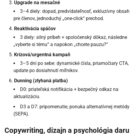
Upgrade na mesačné
3–4 diely: dopad, predvídateľnosť, exkluzívny obsah
pre členov, jednoduchý „one-click“ prechod.
Reaktivácia spáčov
3 diely: silný príbeh + spoločenský dôkaz, následne
„vyberte si tému“ a napokon „chcete pauzu?“
Krízová/urgentná kampaň
3–5 dní po sebe: dynamické čísla, priamočiary CTA,
update po dosiahnutí míľnikov.
Dunning (zlyhaná platba)
D0: priateľská notifikácia + bezpečný odkaz na
aktualizáciu.
D3 a D7: pripomenutie, ponuka alternatívnej metódy
(SEPA).
Copywriting, dizajn a psychológia daru