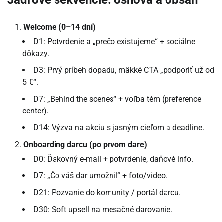
Jadrové sekvencie: osnova a obsah
Welcome (0–14 dní)
D1: Potvrdenie a „prečo existujeme“ + sociálne
dôkazy.
D3: Prvý príbeh dopadu, mäkké CTA „podporiť už od
5 €“.
D7: „Behind the scenes“ + voľba tém (preference
center).
D14: Výzva na akciu s jasným cieľom a deadline.
Onboarding darcu (po prvom dare)
D0: Ďakovný e-mail + potvrdenie, daňové info.
D7: „Čo váš dar umožnil“ + foto/video.
D21: Pozvanie do komunity / portál darcu.
D30: Soft upsell na mesačné darovanie.