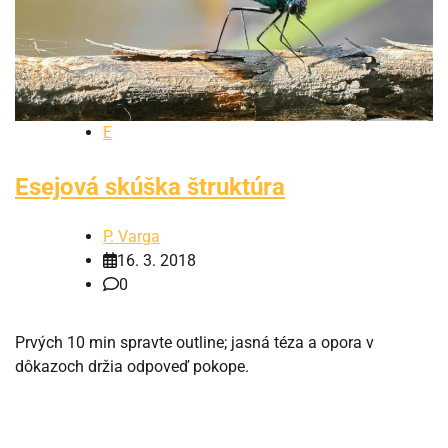
E
Esejová skúška štruktúra
P. Varga
16. 3. 2018
0
Prvých 10 min spravte outline; jasná téza a opora v
dôkazoch držia odpoveď pokope.