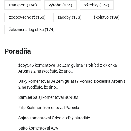
transport
(168)
výroba
(434)
výrobky
(167)
zodpovednosť
(150)
zásoby
(183)
školstvo
(199)
železničná logistika
(174)
Poradňa
žeby546
komentoval
Je Zem guľatá? Pohľad z okienka
Artemis 2 nasvedčuje, že áno…
Daky
komentoval
Je Zem guľatá? Pohľad z okienka Artemis
2 nasvedčuje, že áno…
Samuel Salaj
komentoval
SCRUM
Filip Sichman
komentoval
Parcela
Šajno
komentoval
Odvolateľný akreditív
Šajto
komentoval
AVV