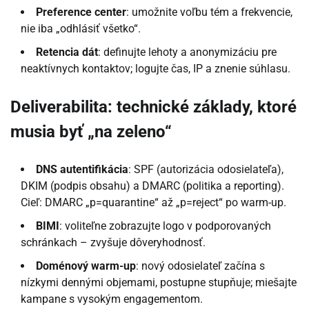
Preference center
: umožnite voľbu tém a frekvencie,
nie iba „odhlásiť všetko“.
Retencia dát
: definujte lehoty a anonymizáciu pre
neaktívnych kontaktov; logujte čas, IP a znenie súhlasu.
Deliverabilita: technické základy, ktoré
musia byť „na zeleno“
DNS autentifikácia
: SPF (autorizácia odosielateľa),
DKIM (podpis obsahu) a DMARC (politika a reporting).
Cieľ: DMARC „p=quarantine“ až „p=reject“ po warm-up.
BIMI
: voliteľne zobrazujte logo v podporovaných
schránkach – zvyšuje dôveryhodnosť.
Doménový warm-up
: nový odosielateľ začína s
nízkymi dennými objemami, postupne stupňuje; miešajte
kampane s vysokým engagementom.