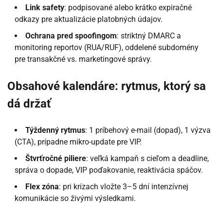
Link safety
: podpisované alebo krátko expiračné
odkazy pre aktualizácie platobných údajov.
Ochrana pred spoofingom
: striktný DMARC a
monitoring reportov (RUA/RUF), oddelené subdomény
pre transakčné vs. marketingové správy.
Obsahové kalendáre: rytmus, ktorý sa
dá držať
Týždenný rytmus
: 1 príbehový e-mail (dopad), 1 výzva
(CTA), prípadne mikro-update pre VIP.
Štvrťročné piliere
: veľká kampaň s cieľom a deadline,
správa o dopade, VIP poďakovanie, reaktivácia spáčov.
Flex zóna
: pri krízach vložte 3–5 dní intenzívnej
komunikácie so živými výsledkami.