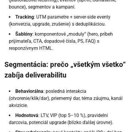
bounce), segmentov a kampaní.
Tracking
: UTM parametre + server-side eventy
(konverzia, upgrade, zrušenie) s deduplikáciou.
Šablóny
: komponentové „moduly“ (hero, príbeh
prijímateľa, CTA, dopadové čísla, PS, FAQ) s
responzívnym HTML.
Segmentácia: prečo „všetkým všetko“
zabíja deliverabilitu
Behaviorálna
: posledná interakcia
(otvorenie/klik/dar), priemerný dar, téma záujmu, kanál
akvizície.
Hodnotová
: LTV, VIP (top 5–10 %), pravidelní
darcovia, potenciál upgrade (blízko ďalšej úrovne).