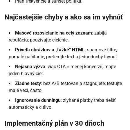
Plán frekvencie a sunset politika.
Najčastejšie chyby a ako sa im vyhnúť
Masové rozosielanie na celý zoznam
: zabíja
reputáciu; používajte cielenie.
Priveľa obrázkov a „ťažké“ HTML
: spamové filtre,
pomalé načítanie; preferujte text a jednoduchý layout.
Nejasná výzva
: viac CTA = menej konverzií; majte
jeden hlavný cieľ.
Žiadne testy
: bez A/B testovania stagnujete; testujte
malé veci, často.
Ignorovanie dunningu
: zlyhané platby treba riešiť
automaticky a citlivo.
Implementačný plán v 30 dňoch