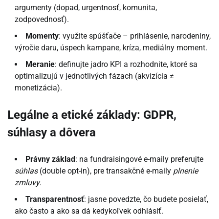
argumenty (dopad, urgentnosť, komunita,
zodpovednosť).
Momenty
: využite spúšťače – prihlásenie, narodeniny,
výročie daru, úspech kampane, kríza, mediálny moment.
Meranie
: definujte jadro KPI a rozhodnite, ktoré sa
optimalizujú v jednotlivých fázach (akvizícia ≠
monetizácia).
Legálne a etické základy: GDPR,
súhlasy a dôvera
Právny základ
: na fundraisingové e-maily preferujte
súhlas
(double opt-in), pre transakčné e-maily
plnenie
zmluvy
.
Transparentnosť
: jasne povedzte, čo budete posielať,
ako často a ako sa dá kedykoľvek odhlásiť.