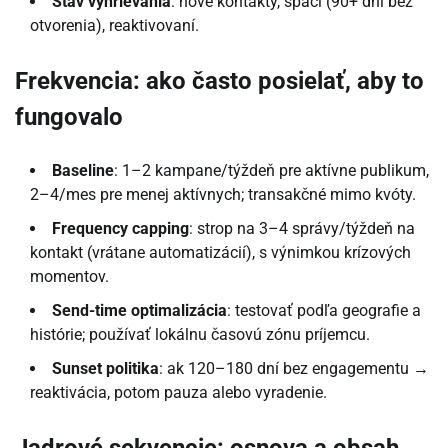
Stav vyhrievania
: nové kontakty, spáči (90+ dní bez
otvorenia), reaktivovaní.
Frekvencia: ako často posielať, aby to
fungovalo
Baseline
: 1–2 kampane/týždeň pre aktívne publikum,
2–4/mes pre menej aktívnych; transakčné mimo kvóty.
Frequency capping
: strop na 3–4 správy/týždeň na
kontakt (vrátane automatizácií), s výnimkou krízových
momentov.
Send-time optimalizácia
: testovať podľa geografie a
histórie; používať lokálnu časovú zónu príjemcu.
Sunset politika
: ak 120–180 dní bez engagementu →
reaktivácia, potom pauza alebo vyradenie.