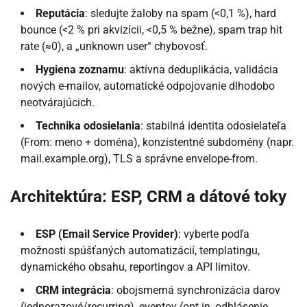
Reputácia
: sledujte žaloby na spam (<0,1 %), hard
bounce (<2 % pri akvizícii, <0,5 % bežne), spam trap hit
rate (≈0), a „unknown user“ chybovosť.
Hygiena zoznamu
: aktívna deduplikácia, validácia
nových e-mailov, automatické odpojovanie dlhodobo
neotvárajúcich.
Technika odosielania
: stabilná identita odosielateľa
(From: meno + doména), konzistentné subdomény (napr.
mail.example.org), TLS a správne envelope-from.
Architektúra: ESP, CRM a dátové toky
ESP (Email Service Provider)
: vyberte podľa
možnosti spúšťaných automatizácií, templatingu,
dynamického obsahu, reportingov a API limitov.
CRM integrácia
: obojsmerná synchronizácia darov
(jednorazové/recurring), eventov (opt-in, odhlásenie,