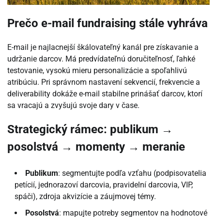
Prečo e-mail fundraising stále vyhráva
E-mail je najlacnejší škálovateľný kanál pre získavanie a
udržanie darcov. Má predvídateľnú doručiteľnosť, ľahké
testovanie, vysokú mieru personalizácie a spoľahlivú
atribúciu. Pri správnom nastavení sekvencií, frekvencie a
deliverability dokáže e-mail stabilne prinášať darcov, ktorí
sa vracajú a zvyšujú svoje dary v čase.
Strategický rámec: publikum →
posolstvá → momenty → meranie
Publikum
: segmentujte podľa vzťahu (podpisovatelia
petícií, jednorazoví darcovia, pravidelní darcovia, VIP,
spáči), zdroja akvizície a záujmovej témy.
Posolstvá
: mapujte potreby segmentov na hodnotové