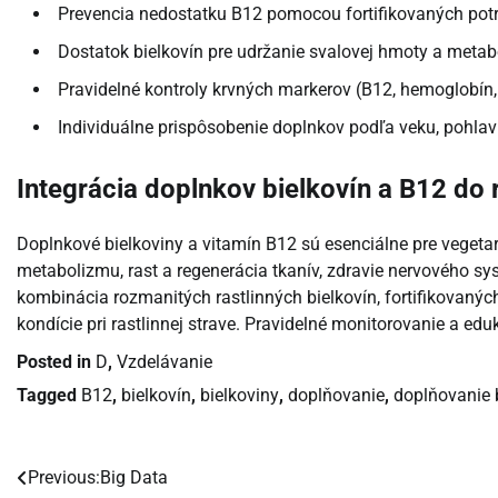
Prevencia nedostatku B12 pomocou fortifikovaných potr
Dostatok bielkovín pre udržanie svalovej hmoty a metabol
Pravidelné kontroly krvných markerov (B12, hemoglobín
Individuálne prispôsobenie doplnkov podľa veku, pohlavia
Integrácia doplnkov bielkovín a B12 do r
Doplnkové bielkoviny a vitamín B12 sú esenciálne pre vegeta
metabolizmu, rast a regenerácia tkanív, zdravie nervového s
kombinácia rozmanitých rastlinných bielkovín, fortifikovanýc
kondície pri rastlinnej strave. Pravidelné monitorovanie a ed
Posted in
D
,
Vzdelávanie
Tagged
B12
,
bielkovín
,
bielkoviny
,
doplňovanie
,
doplňovanie 
Previous:
Big Data
Navigácia