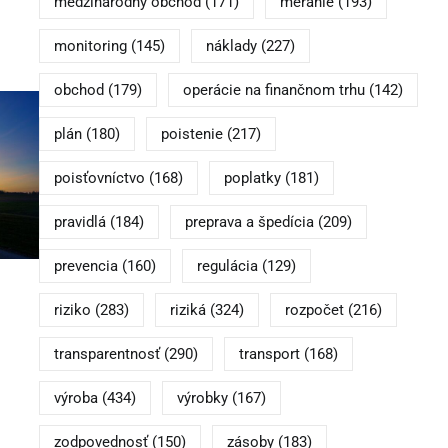
medzinárodný obchod
(171)
meranie
(193)
monitoring
(145)
náklady
(227)
obchod
(179)
operácie na finančnom trhu
(142)
plán
(180)
poistenie
(217)
poisťovníctvo
(168)
poplatky
(181)
pravidlá
(184)
preprava a špedícia
(209)
prevencia
(160)
regulácia
(129)
riziko
(283)
riziká
(324)
rozpočet
(216)
transparentnosť
(290)
transport
(168)
výroba
(434)
výrobky
(167)
zodpovednosť
(150)
zásoby
(183)