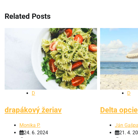
v
Related Posts
článku
D
D
drapákový žeriav
Delta opcie
Monika P.
Ján Gašpa
24. 6. 2024
21. 4. 2