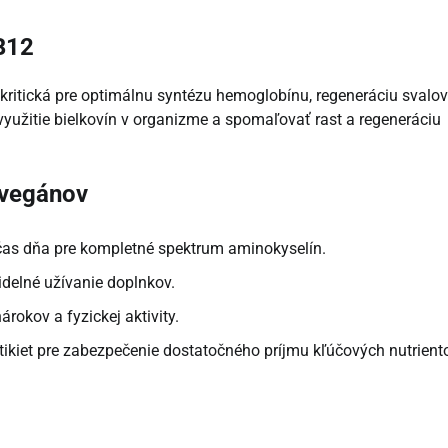
B12
kritická pre optimálnu syntézu hemoglobínu, regeneráciu svalov
yužitie bielkovín v organizme a spomaľovať rast a regeneráciu
 vegánov
očas dňa pre kompletné spektrum aminokyselín.
idelné užívanie doplnkov.
rokov a fyzickej aktivity.
tikiet pre zabezpečenie dostatočného príjmu kľúčových nutrient