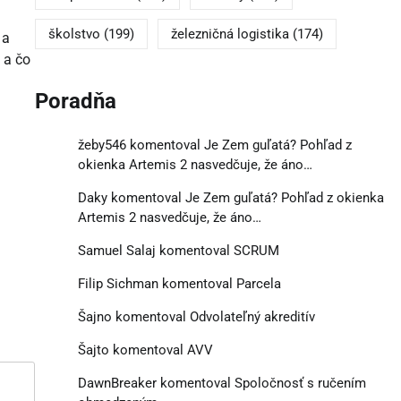
školstvo
(199)
železničná logistika
(174)
 a
 a čo
Poradňa
žeby546
komentoval
Je Zem guľatá? Pohľad z
okienka Artemis 2 nasvedčuje, že áno…
Daky
komentoval
Je Zem guľatá? Pohľad z okienka
Artemis 2 nasvedčuje, že áno…
Samuel Salaj
komentoval
SCRUM
Filip Sichman
komentoval
Parcela
Šajno
komentoval
Odvolateľný akreditív
Šajto
komentoval
AVV
DawnBreaker
komentoval
Spoločnosť s ručením