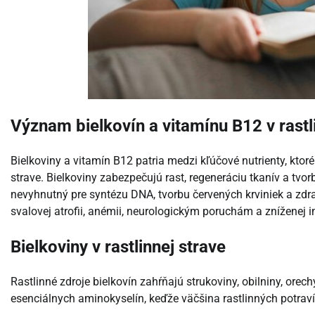
Význam bielkovín a vitamínu B12 v rastl
Bielkoviny a vitamín B12 patria medzi kľúčové nutrienty, ktor
strave. Bielkoviny zabezpečujú rast, regeneráciu tkanív a tv
nevyhnutný pre syntézu DNA, tvorbu červených krviniek a zdr
svalovej atrofii, anémii, neurologickým poruchám a zníženej i
Bielkoviny v rastlinnej strave
Rastlinné zdroje bielkovín zahŕňajú strukoviny, obilniny, orec
esenciálnych aminokyselín, keďže väčšina rastlinných potra