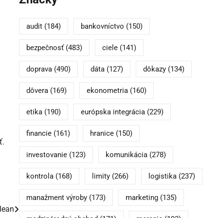
audit
(184)
bankovníctvo
(150)
bezpečnosť
(483)
ciele
(141)
doprava
(490)
dáta
(127)
dôkazy
(134)
dôvera
(169)
ekonometria
(160)
etika
(190)
európska integrácia
(229)
financie
(161)
hranice
(150)
ť.
investovanie
(123)
komunikácia
(278)
kontrola
(168)
limity
(266)
logistika
(237)
manažment výroby
(173)
marketing
(135)
lean