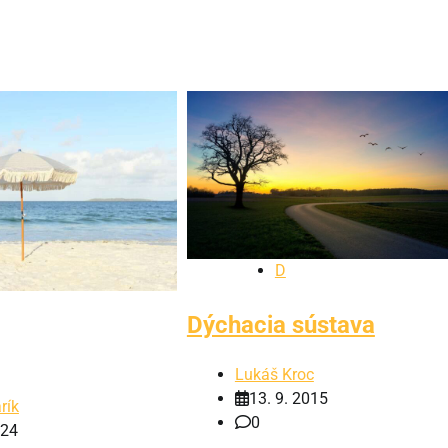
D
Dýchacia sústava
Lukáš Kroc
13. 9. 2015
rík
0
024