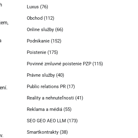
h
Luxus
(76)
Obchod
(112)
jem,
Online služby
(66)
a
Podnikanie
(152)
Poistenie
(175)
Povinné zmluvné poistenie PZP
(115)
Právne služby
(40)
Public relations PR
(17)
ení.
Reality a nehnuteľnosti
(41)
Reklama a médiá
(55)
SEO GEO AEO LLM
(173)
Smartkontrakty
(38)
v.