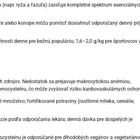
 (napr. ryža a fazuľa) zaisťuje kompletné spektrum esenciálnyc
ryže alebo konope môžu pomôcť dosiahnuť odporúčaný denný prí
tnosti denne pre bežnú populáciu; 1,6–2,0 g/kg pre športovcov 
ch zdrojov. Nedostatok sa prejavuje makrocytickou anémiou,
mocysteínu, čo môže zvyšovať riziko kardiovaskulárnych ochor
nožstvo; fortifikované potraviny (rastlinné mlieka, cereálie,
ekcie podľa odporúčania lekára; denná dávka pre dospelých je
ocysteínu je odporúčané pre dlhodobých vegánov a vegetariáno