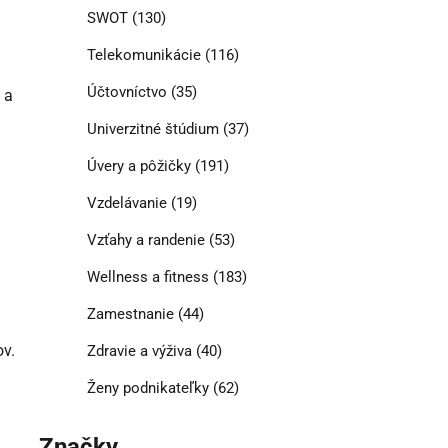
SWOT
(130)
Telekomunikácie
(116)
Účtovníctvo
(35)
 a
Univerzitné štúdium
(37)
Úvery a pôžičky
(191)
Vzdelávanie
(19)
Vzťahy a randenie
(53)
Wellness a fitness
(183)
Zamestnanie
(44)
ov.
Zdravie a výživa
(40)
Ženy podnikateľky
(62)
Značky