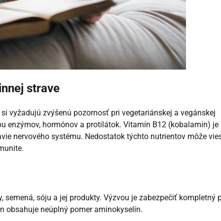
innej strave
é si vyžadujú zvýšenú pozornosť pri vegetariánskej a vegánskej
orbu enzýmov, hormónov a protilátok. Vitamín B12 (kobalamín) je
avie nervového systému. Nedostatok týchto nutrientov môže vies
munite.
hy, semená, sóju a jej produkty. Výzvou je zabezpečiť kompletný p
vín obsahuje neúplný pomer aminokyselín.