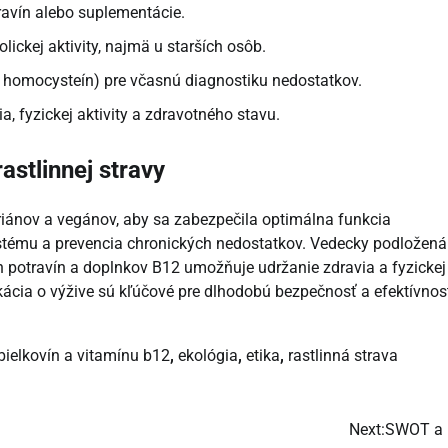
avín alebo suplementácie.
ickej aktivity, najmä u starších osôb.
, homocysteín) pre včasnú diagnostiku nedostatkov.
, fyzickej aktivity a zdravotného stavu.
astlinnej stravy
riánov a vegánov, aby sa zabezpečila optimálna funkcia
ystému a prevencia chronických nedostatkov. Vedecky podložená
h potravín a doplnkov B12 umožňuje udržanie zdravia a fyzickej
ukácia o výžive sú kľúčové pre dlhodobú bezpečnosť a efektívnos
bielkovín a vitamínu b12
,
ekológia
,
etika
,
rastlinná strava
Next:
SWOT a 