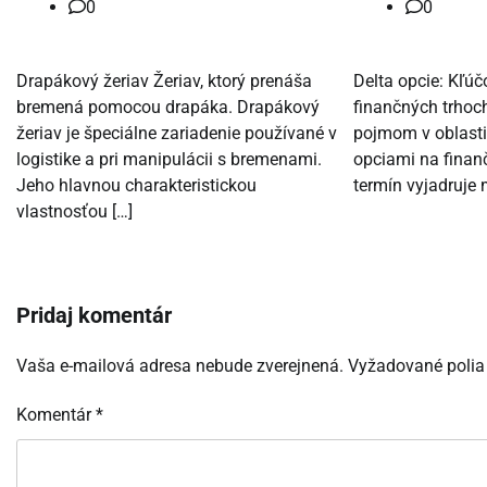
0
0
Drapákový žeriav Žeriav, ktorý prenáša
Delta opcie: Kľúč
bremená pomocou drapáka. Drapákový
finančných trhoch
žeriav je špeciálne zariadenie používané v
pojmom v oblast
logistike a pri manipulácii s bremenami.
opciami na finan
Jeho hlavnou charakteristickou
termín vyjadruje 
vlastnosťou […]
Pridaj komentár
Vaša e-mailová adresa nebude zverejnená.
Vyžadované polia
Komentár
*