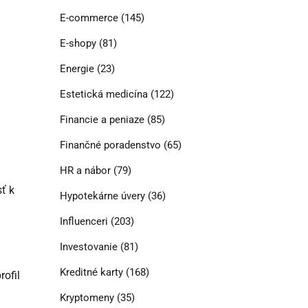
E-commerce
(145)
E-shopy
(81)
Energie
(23)
Estetická medicína
(122)
Financie a peniaze
(85)
Finančné poradenstvo
(65)
HR a nábor
(79)
ť k
Hypotekárne úvery
(36)
Influenceri
(203)
Investovanie
(81)
Kreditné karty
(168)
rofil
Kryptomeny
(35)