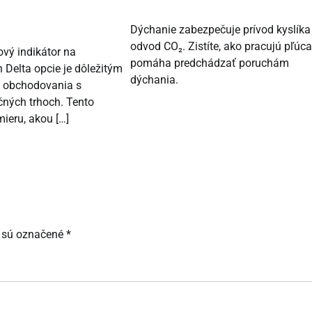
Dýchanie zabezpečuje prívod kyslíka
odvod CO₂. Zistíte, ako pracujú pľúca
ový indikátor na
pomáha predchádzať poruchám
 Delta opcie je dôležitým
dýchania.
i obchodovania s
čných trhoch. Tento
mieru, akou […]
 sú označené
*