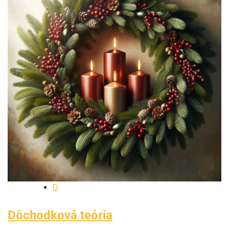
D
Dôchodková teória