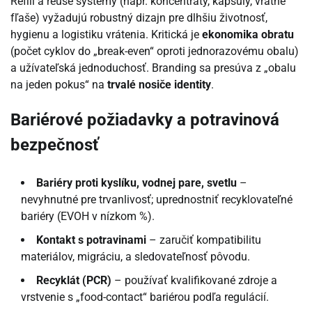
Refill a reuse systémy (napr. koncentráty, kapsuly, vratné
fľaše) vyžadujú robustný dizajn pre dlhšiu životnosť,
hygienu a logistiku vrátenia. Kritická je
ekonomika obratu
(počet cyklov do „break-even“ oproti jednorazovému obalu)
a užívateľská jednoduchosť. Branding sa presúva z „obalu
na jeden pokus“ na
trvalé nosiče identity
.
Bariérové požiadavky a potravinová
bezpečnosť
Bariéry proti kyslíku, vodnej pare, svetlu
–
nevyhnutné pre trvanlivosť; uprednostniť recyklovateľné
bariéry (EVOH v nízkom %).
Kontakt s potravinami
– zaručiť kompatibilitu
materiálov, migráciu, a sledovateľnosť pôvodu.
Recyklát (PCR)
– používať kvalifikované zdroje a
vrstvenie s „food-contact“ bariérou podľa regulácií.