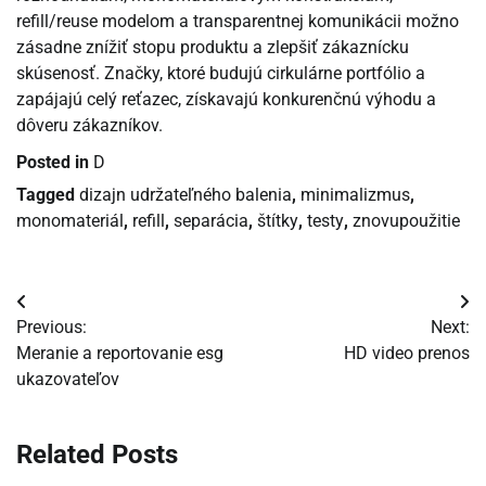
refill/reuse modelom a transparentnej komunikácii možno
zásadne znížiť stopu produktu a zlepšiť zákaznícku
skúsenosť. Značky, ktoré budujú cirkulárne portfólio a
zapájajú celý reťazec, získavajú konkurenčnú výhodu a
dôveru zákazníkov.
Posted in
D
Tagged
dizajn udržateľného balenia
,
minimalizmus
,
monomateriál
,
refill
,
separácia
,
štítky
,
testy
,
znovupoužitie
Navigácia
Previous:
Next:
v
Meranie a reportovanie esg
HD video prenos
ukazovateľov
článku
Related Posts