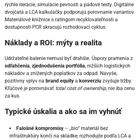
rýchle iterácie, simulácie pevnosti a pádové testy. Digitálne
dvojčatá a LCA kalkulačky podporujú porovnanie variantov.
Materiálové knižnice s ratingom recyklovateľnosti a
dostupnosti PCR skracujú rozhodovací cyklus.
Náklady a ROI: mýty a realita
Udržateľné balenie nemusí byť drahšie. Úspory pramenia z
odľahčenia
,
zjednodušenia portfólia
, nižších logistických
nákladov a znížených poplatkov za odpad. Navyše,
pozitívny vplyv na
brand equity
a
konverziu
zvyšuje tržby.
Kľúčové je porovnávať
total cost of ownership
, nie iba cenu
za kus.
Typické úskalia a ako sa im vyhnúť
Falošné kompromisy
– „bio“ materiál bez
infraštruktúry končí na skládke; rozhodujte podľa LCA a