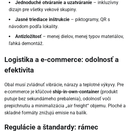
Jednoduché otváranie a uzatváranie
– inkluzívny
dizajn pre všetky vekové skupiny.
Jasné triediace inštrukcie
– piktogramy, QR s
návodom podľa lokality.
Antizložitosť
– menej dielov, menej typov materiálov,
ľahká demontáž.
Logistika a e-commerce: odolnosť a
efektivita
Obal musí zvládnuť vibrácie, nárazy a teplotné výkyvy. Pre
e-commerce je kľúčové
ship-in-own-container
(produkt
putuje bez sekundárneho prebalenia), odolnosť voči
prepichnutiu a minimalizácia „air freight“ objemu. Ploché a
skladné formáty znižujú emisie na balík.
Regulácie a štandardy: rámec