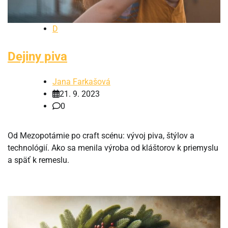
D
Dejiny piva
Jana Farkašová
21. 9. 2023
0
Od Mezopotámie po craft scénu: vývoj piva, štýlov a
technológií. Ako sa menila výroba od kláštorov k priemyslu
a späť k remeslu.