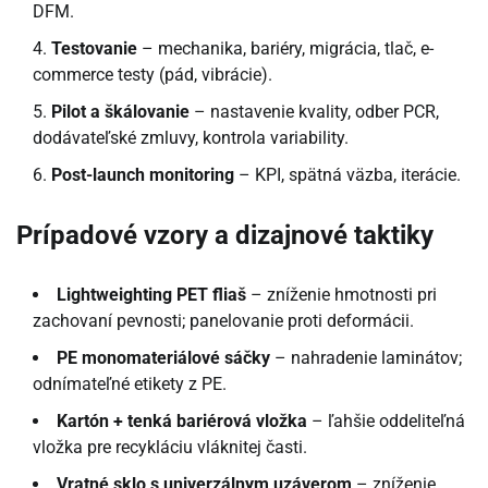
DFM.
Testovanie
– mechanika, bariéry, migrácia, tlač, e-
commerce testy (pád, vibrácie).
Pilot a škálovanie
– nastavenie kvality, odber PCR,
dodávateľské zmluvy, kontrola variability.
Post-launch monitoring
– KPI, spätná väzba, iterácie.
Prípadové vzory a dizajnové taktiky
Lightweighting PET fliaš
– zníženie hmotnosti pri
zachovaní pevnosti; panelovanie proti deformácii.
PE monomateriálové sáčky
– nahradenie laminátov;
odnímateľné etikety z PE.
Kartón + tenká bariérová vložka
– ľahšie oddeliteľná
vložka pre recykláciu vláknitej časti.
Vratné sklo s univerzálnym uzáverom
– zníženie