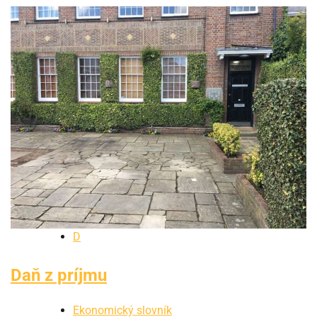
D
Daň z príjmu
Ekonomický slovník