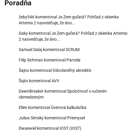
Poradňa
žeby546
komentoval
Je Zem guľatá? Pohľad z okienka
Artemis 2 nasvedčuje, že áno…
Daky
komentoval
Je Zem guľatá? Pohľad z okienka Artemis
2 nasvedčuje, že áno…
Samuel Salaj
komentoval
SCRUM
Filip Sichman
komentoval
Parcela
Šajno
komentoval
Odvolateľný akreditív
Šajto
komentoval
AVV
DawnBreaker
komentoval
Spoločnosť s ručením
obmedzeným
Ellen
komentoval
Úverová kalkulačka
Julius Simsky
komentoval
Priemysel
Dwaewiel
komentoval
IOST (IOST)