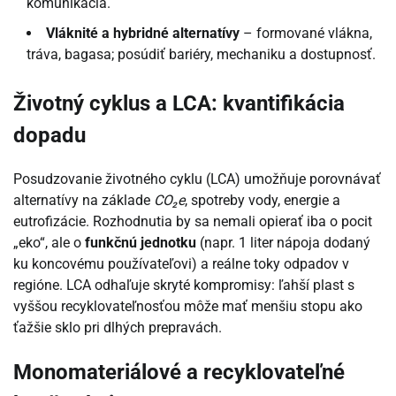
komunikácia.
Vláknité a hybridné alternatívy
– formované vlákna,
tráva, bagasa; posúdiť bariéry, mechaniku a dostupnosť.
Životný cyklus a LCA: kvantifikácia
dopadu
Posudzovanie životného cyklu (LCA) umožňuje porovnávať
alternatívy na základe
CO₂e
, spotreby vody, energie a
eutrofizácie. Rozhodnutia by sa nemali opierať iba o pocit
„eko“, ale o
funkčnú jednotku
(napr. 1 liter nápoja dodaný
ku koncovému používateľovi) a reálne toky odpadov v
regióne. LCA odhaľuje skryté kompromisy: ľahší plast s
vyššou recyklovateľnosťou môže mať menšiu stopu ako
ťažšie sklo pri dlhých prepravách.
Monomateriálové a recyklovateľné