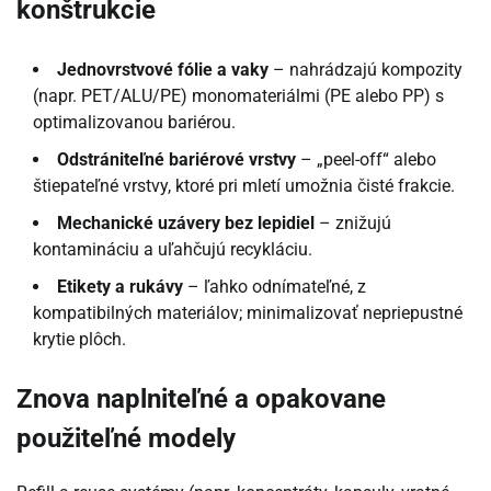
konštrukcie
Jednovrstvové fólie a vaky
– nahrádzajú kompozity
(napr. PET/ALU/PE) monomateriálmi (PE alebo PP) s
optimalizovanou bariérou.
Odstrániteľné bariérové vrstvy
– „peel-off“ alebo
štiepateľné vrstvy, ktoré pri mletí umožnia čisté frakcie.
Mechanické uzávery bez lepidiel
– znižujú
kontamináciu a uľahčujú recykláciu.
Etikety a rukávy
– ľahko odnímateľné, z
kompatibilných materiálov; minimalizovať nepriepustné
krytie plôch.
Znova naplniteľné a opakovane
použiteľné modely