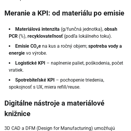
Meranie a KPI: od materiálu po emisie
Materiálová intenzita
(g/funčná jednotka),
obsah
PCR
(%),
recyklovateľnosť
(podľa lokálneho toku).
Emisie CO₂e
na kus a ročný objem;
spotreba vody a
energie
vo výrobe.
Logistické KPI
– naplnenie paliet, poškodenia, počet
vratiek.
Spotrebiteľské KPI
– pochopenie triedenia,
spokojnosť s UX, miera refill/reuse.
Digitálne nástroje a materiálové
knižnice
3D CAD a DFM (Design for Manufacturing) umožňujú