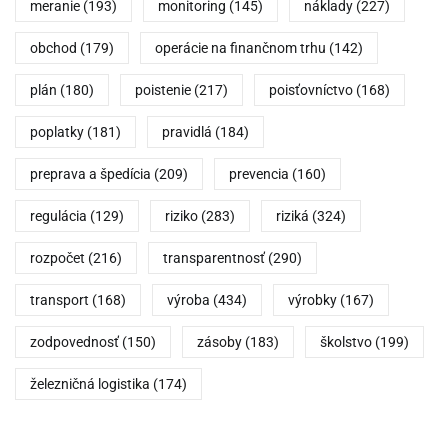
meranie
(193)
monitoring
(145)
náklady
(227)
obchod
(179)
operácie na finančnom trhu
(142)
plán
(180)
poistenie
(217)
poisťovníctvo
(168)
poplatky
(181)
pravidlá
(184)
preprava a špedícia
(209)
prevencia
(160)
regulácia
(129)
riziko
(283)
riziká
(324)
rozpočet
(216)
transparentnosť
(290)
transport
(168)
výroba
(434)
výrobky
(167)
zodpovednosť
(150)
zásoby
(183)
školstvo
(199)
železničná logistika
(174)