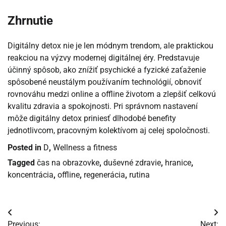
Zhrnutie
Digitálny detox nie je len módnym trendom, ale praktickou
reakciou na výzvy modernej digitálnej éry. Predstavuje
účinný spôsob, ako znížiť psychické a fyzické zaťaženie
spôsobené neustálym používaním technológií, obnoviť
rovnováhu medzi online a offline životom a zlepšiť celkovú
kvalitu zdravia a spokojnosti. Pri správnom nastavení
môže digitálny detox priniesť dlhodobé benefity
jednotlivcom, pracovným kolektívom aj celej spoločnosti.
Posted in
D
,
Wellness a fitness
Tagged
čas na obrazovke
,
duševné zdravie
,
hranice
,
koncentrácia
,
offline
,
regenerácia
,
rutina
Navigácia
Previous:
Next: