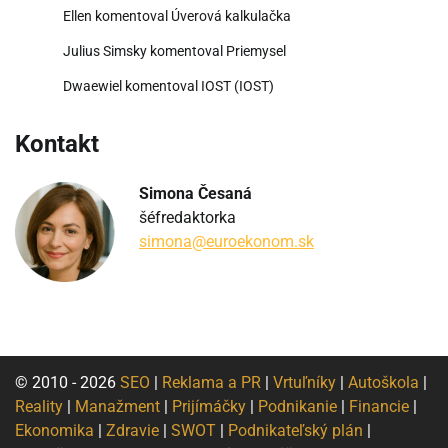
Ellen
komentoval
Úverová kalkulačka
Julius Simsky
komentoval
Priemysel
Dwaewiel
komentoval
IOST (IOST)
Kontakt
Simona Česaná
šéfredaktorka
simona@euroekonom.sk
© 2010 - 2026
SEO
|
Reklama a PR
|
Vrtuľníky
|
Autoškola
|
Reality
|
Manažment
|
Prijímáčky
|
Podnikanie
|
Financie
|
Ekonomika
|
Zdravie
|
SWOT
|
Podnikateľský plán
|