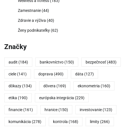
Wellness a fitness
(183)
Zamestnanie
(44)
Zdravie a výživa
(40)
Ženy podnikateľky
(62)
Značky
audit
(184)
bankovníctvo
(150)
bezpečnosť
(483)
ciele
(141)
doprava
(490)
dáta
(127)
dôkazy
(134)
dôvera
(169)
ekonometria
(160)
etika
(190)
európska integrácia
(229)
financie
(161)
hranice
(150)
investovanie
(123)
komunikácia
(278)
kontrola
(168)
limity
(266)