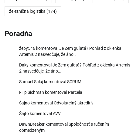
železničná logistika
(174)
Poradňa
žeby546
komentoval
Je Zem guľatá? Pohľad z okienka
Artemis 2 nasvedčuje, že áno…
Daky
komentoval
Je Zem guľatá? Pohľad z okienka Artemis
2 nasvedčuje, že áno…
Samuel Salaj
komentoval
SCRUM
Filip Sichman
komentoval
Parcela
Šajno
komentoval
Odvolateľný akreditív
Šajto
komentoval
AVV
DawnBreaker
komentoval
Spoločnosť s ručením
obmedzeným