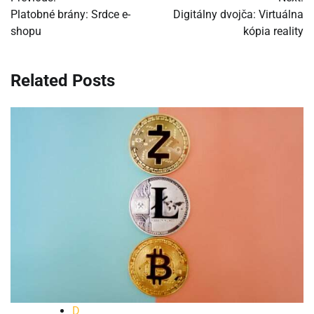
v
Platobné brány: Srdce e-
Digitálny dvojča: Virtuálna
shopu
kópia reality
článku
Related Posts
D