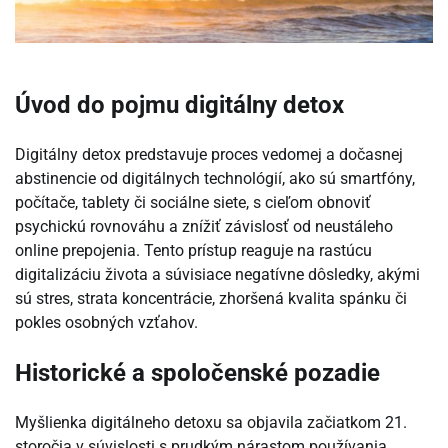
Úvod do pojmu digitálny detox
Digitálny detox predstavuje proces vedomej a dočasnej
abstinencie od digitálnych technológií, ako sú smartfóny,
počítače, tablety či sociálne siete, s cieľom obnoviť
psychickú rovnováhu a znížiť závislosť od neustáleho
online prepojenia. Tento prístup reaguje na rastúcu
digitalizáciu života a súvisiace negatívne dôsledky, akými
sú stres, strata koncentrácie, zhoršená kvalita spánku či
pokles osobných vzťahov.
Historické a spoločenské pozadie
Myšlienka digitálneho detoxu sa objavila začiatkom 21.
storočia v súvislosti s prudkým nárastom používania