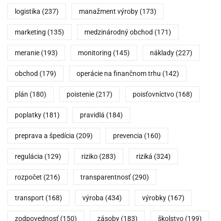
logistika
(237)
manažment výroby
(173)
marketing
(135)
medzinárodný obchod
(171)
meranie
(193)
monitoring
(145)
náklady
(227)
obchod
(179)
operácie na finančnom trhu
(142)
plán
(180)
poistenie
(217)
poisťovníctvo
(168)
poplatky
(181)
pravidlá
(184)
preprava a špedícia
(209)
prevencia
(160)
regulácia
(129)
riziko
(283)
riziká
(324)
rozpočet
(216)
transparentnosť
(290)
transport
(168)
výroba
(434)
výrobky
(167)
zodpovednosť
(150)
zásoby
(183)
školstvo
(199)