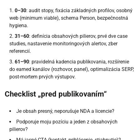
0–30
: audit stopy, fixácia základných profilov, osobný
web (minimum viable), schema Person, bezpečnostná
hygiena.
31–60
: definícia obsahových pilierov, prvé dve case
studies, nastavenie monitoringových alertov, zber
referencií.
61–90
: pravidelná kadencia publikovania, rozšírenie
do earned kanálov (rozhovor, panel), optimalizácia SERP,
post-mortem prvých výstupov.
Checklist „pred publikovaním“
Je obsah presný, neporušuje NDA a licencie?
Podporuje moju pozíciu a jeden z obsahových
pilierov?
Má jasné CTA (kontakt, prihlásenie, stiahnutie)?