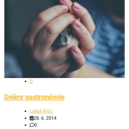
D
Dejiny gastronómie
Lukáš Kroc
28. 6. 2014
0