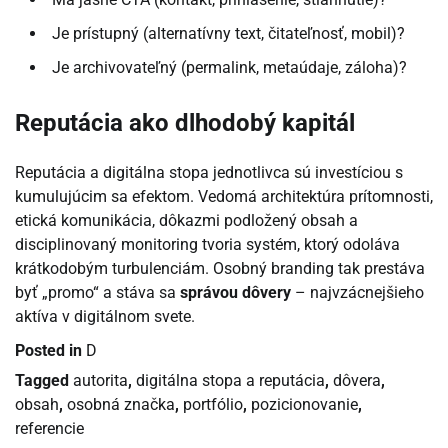
Je prístupný (alternatívny text, čitateľnosť, mobil)?
Je archivovateľný (permalink, metaúdaje, záloha)?
Reputácia ako dlhodobý kapitál
Reputácia a digitálna stopa jednotlivca sú investíciou s
kumulujúcim sa efektom. Vedomá architektúra prítomnosti,
etická komunikácia, dôkazmi podložený obsah a
disciplinovaný monitoring tvoria systém, ktorý odoláva
krátkodobým turbulenciám. Osobný branding tak prestáva
byť „promo“ a stáva sa
správou dôvery
– najvzácnejšieho
aktíva v digitálnom svete.
Posted in
D
Tagged
autorita
,
digitálna stopa a reputácia
,
dôvera
,
obsah
,
osobná značka
,
portfólio
,
pozicionovanie
,
referencie