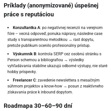
Príklady (anonymizované) úspešnej
práce s reputáciou
Konzultantka A
: po negatívnej recenzii na verejnom
fóre – vecná odpoveď, ponuka nápravy, následne case
study s transparentnou metodikou → rast dopytu,
pretože publikum ocenilo profesionálny prístup.
Výskumník B
: kontrola SERP cez osobnú stránku s
Person schemou a bibliografiou → výsledky
vyhľadávania stabilne ukazujú odborné výstupy, nie staré
hobby príspevky.
Freelancer C
: zavedenie newslettera s mesačným
súhrnom projektov a know-how → posun z reaktívneho
získavania práce k inbound dopytom.
Roadmapa 30–60–90 dní