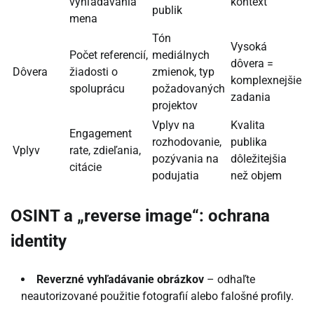
vyhľadávania
kontext
publik
mena
Tón
Vysoká
Počet referencií,
mediálnych
dôvera =
Dôvera
žiadosti o
zmienok, typ
komplexnejšie
spoluprácu
požadovaných
zadania
projektov
Vplyv na
Kvalita
Engagement
rozhodovanie,
publika
Vplyv
rate, zdieľania,
pozývania na
dôležitejšia
citácie
podujatia
než objem
OSINT a „reverse image“: ochrana
identity
Reverzné vyhľadávanie obrázkov
– odhaľte
neautorizované použitie fotografií alebo falošné profily.