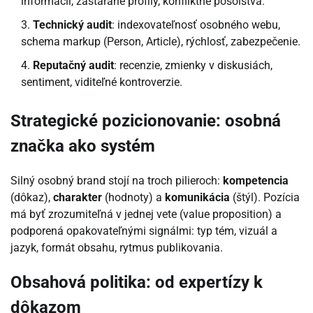
informácií, zastarané profily, konfliktné posolstvá.
Technický audit
: indexovateľnosť osobného webu,
schema markup (Person, Article), rýchlosť, zabezpečenie.
Reputačný audit
: recenzie, zmienky v diskusiách,
sentiment, viditeľné kontroverzie.
Strategické pozicionovanie: osobná
značka ako systém
Silný osobný brand stojí na troch pilieroch:
kompetencia
(dôkaz),
charakter
(hodnoty) a
komunikácia
(štýl). Pozícia
má byť zrozumiteľná v jednej vete (value proposition) a
podporená opakovateľnými signálmi: typ tém, vizuál a
jazyk, formát obsahu, rytmus publikovania.
Obsahová politika: od expertízy k
dôkazom