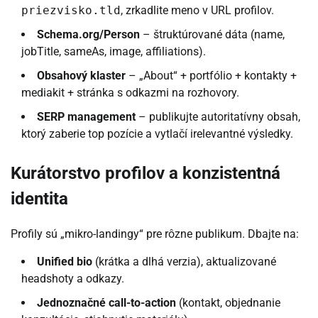
priezvisko.tld
, zrkadlite meno v URL profilov.
Schema.org/Person
– štruktúrované dáta (name,
jobTitle, sameAs, image, affiliations).
Obsahový klaster
– „About“ + portfólio + kontakty +
mediakit + stránka s odkazmi na rozhovory.
SERP management
– publikujte autoritatívny obsah,
ktorý zaberie top pozície a vytlačí irelevantné výsledky.
Kurátorstvo profilov a konzistentná
identita
Profily sú „mikro-landingy“ pre rôzne publikum. Dbajte na:
Unified bio
(krátka a dlhá verzia), aktualizované
headshoty a odkazy.
Jednoznačné call-to-action
(kontakt, objednanie