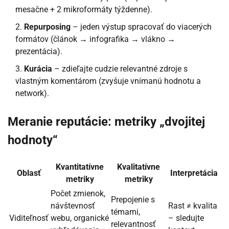
mesačne + 2 mikroformáty týždenne).
Repurposing
– jeden výstup spracovať do viacerých
formátov (článok → infografika → vlákno →
prezentácia).
Kurácia
– zdieľajte cudzie relevantné zdroje s
vlastným komentárom (zvyšuje vnímanú hodnotu a
network).
Meranie reputácie: metriky „dvojitej
hodnoty“
Kvantitatívne
Kvalitatívne
Oblasť
Interpretácia
metriky
metriky
Počet zmienok,
Prepojenie s
návštevnosť
Rast ≠ kvalita
témami,
Viditeľnosť
webu, organické
– sledujte
relevantnosť