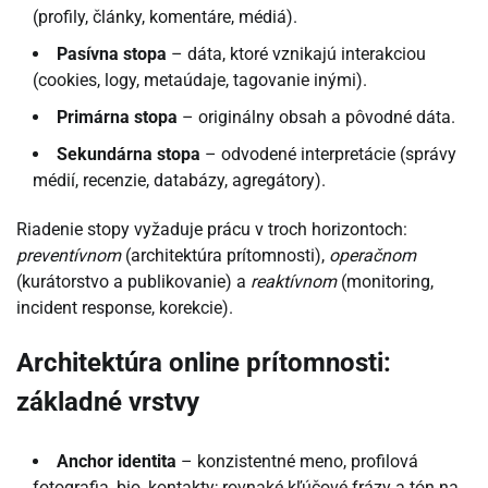
(profily, články, komentáre, médiá).
Pasívna stopa
– dáta, ktoré vznikajú interakciou
(cookies, logy, metaúdaje, tagovanie inými).
Primárna stopa
– originálny obsah a pôvodné dáta.
Sekundárna stopa
– odvodené interpretácie (správy
médií, recenzie, databázy, agregátory).
Riadenie stopy vyžaduje prácu v troch horizontoch:
preventívnom
(architektúra prítomnosti),
operačnom
(kurátorstvo a publikovanie) a
reaktívnom
(monitoring,
incident response, korekcie).
Architektúra online prítomnosti:
základné vrstvy
Anchor identita
– konzistentné meno, profilová
fotografia, bio, kontakty; rovnaké kľúčové frázy a tón na