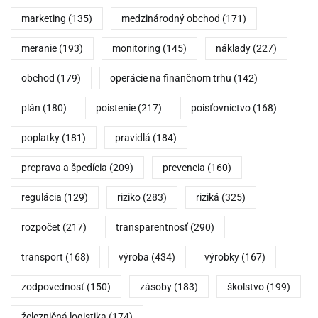
marketing
(135)
medzinárodný obchod
(171)
meranie
(193)
monitoring
(145)
náklady
(227)
obchod
(179)
operácie na finančnom trhu
(142)
plán
(180)
poistenie
(217)
poisťovníctvo
(168)
poplatky
(181)
pravidlá
(184)
preprava a špedícia
(209)
prevencia
(160)
regulácia
(129)
riziko
(283)
riziká
(325)
rozpočet
(217)
transparentnosť
(290)
transport
(168)
výroba
(434)
výrobky
(167)
zodpovednosť
(150)
zásoby
(183)
školstvo
(199)
železničná logistika
(174)