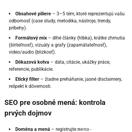
Obsahové piliere
– 3–5 tém, ktoré reprezentujú vašu
odbornosť (case study, metodika, nástroje, trendy,
príbehy).
Formátový mix
– dlhé články (hlbka), krátke zhrnutia
(šíriteľnosť), vizuály a grafy (zapamätateľnosť),
video/audio (blízkosť).
Dôkazová kotva
– dáta, citácie, ukážky práce,
referencie, publikácie.
Etický filter
– žiadne preháňanie, jasné disclaimery,
rešpekt k dôvernosti.
SEO pre osobné mená: kontrola
prvých dojmov
Doména a mená
– registrujte
meno-