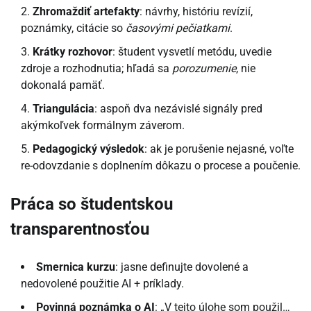
Zhromaždiť artefakty
: návrhy, históriu revízií,
poznámky, citácie so
časovými pečiatkami
.
Krátky rozhovor
: študent vysvetlí metódu, uvedie
zdroje a rozhodnutia; hľadá sa
porozumenie
, nie
dokonalá pamäť.
Triangulácia
: aspoň dva nezávislé signály pred
akýmkoľvek formálnym záverom.
Pedagogický výsledok
: ak je porušenie nejasné, voľte
re-odovzdanie s doplnením dôkazu o procese a poučenie.
Práca so študentskou
transparentnosťou
Smernica kurzu
: jasne definujte dovolené a
nedovolené použitie AI + príklady.
Povinná poznámka o AI
: „V tejto úlohe som použil…