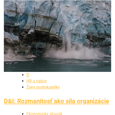
D
HR a nábor
Ženy podnikateľky
D&I: Rozmanitosť ako sila organizácie
Ekonomický slovník