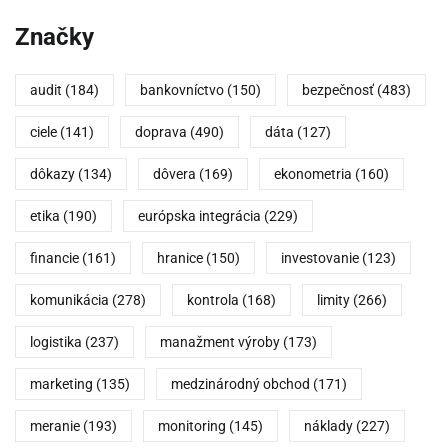
Značky
audit
(184)
bankovníctvo
(150)
bezpečnosť
(483)
ciele
(141)
doprava
(490)
dáta
(127)
dôkazy
(134)
dôvera
(169)
ekonometria
(160)
etika
(190)
európska integrácia
(229)
financie
(161)
hranice
(150)
investovanie
(123)
komunikácia
(278)
kontrola
(168)
limity
(266)
logistika
(237)
manažment výroby
(173)
marketing
(135)
medzinárodný obchod
(171)
meranie
(193)
monitoring
(145)
náklady
(227)