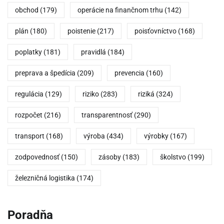
obchod
(179)
operácie na finančnom trhu
(142)
plán
(180)
poistenie
(217)
poisťovníctvo
(168)
poplatky
(181)
pravidlá
(184)
preprava a špedícia
(209)
prevencia
(160)
regulácia
(129)
riziko
(283)
riziká
(324)
rozpočet
(216)
transparentnosť
(290)
transport
(168)
výroba
(434)
výrobky
(167)
zodpovednosť
(150)
zásoby
(183)
školstvo
(199)
železničná logistika
(174)
Poradňa