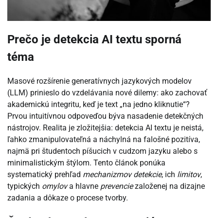
Prečo je detekcia AI textu sporná
téma
Masové rozšírenie generatívnych jazykových modelov
(LLM) prinieslo do vzdelávania nové dilemy: ako zachovať
akademickú integritu, keď je text „na jedno kliknutie“?
Prvou intuitívnou odpoveďou býva nasadenie detekčných
nástrojov. Realita je zložitejšia: detekcia AI textu je neistá,
ľahko zmanipulovateľná a náchylná na falošné pozitíva,
najmä pri študentoch píšucich v cudzom jazyku alebo s
minimalistickým štýlom. Tento článok ponúka
systematický prehľad
mechanizmov detekcie
, ich
limitov
,
typických
omylov
a hlavne
prevencie
založenej na dizajne
zadania a dôkaze o procese tvorby.