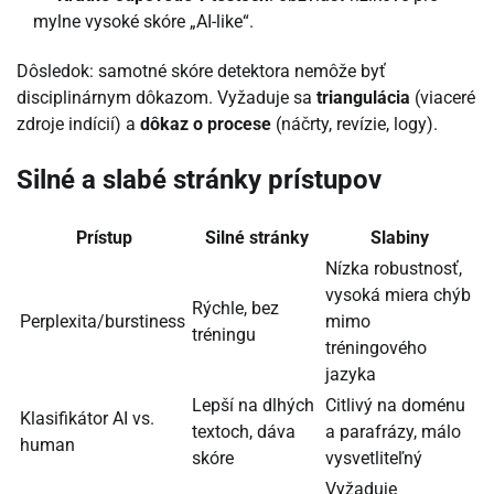
mylne vysoké skóre „AI-like“.
Dôsledok: samotné skóre detektora nemôže byť
disciplinárnym dôkazom. Vyžaduje sa
triangulácia
(viaceré
zdroje indícií) a
dôkaz o procese
(náčrty, revízie, logy).
Silné a slabé stránky prístupov
Prístup
Silné stránky
Slabiny
Nízka robustnosť,
vysoká miera chýb
Rýchle, bez
Perplexita/burstiness
mimo
tréningu
tréningového
jazyka
Lepší na dlhých
Citlivý na doménu
Klasifikátor AI vs.
textoch, dáva
a parafrázy, málo
human
skóre
vysvetliteľný
Vyžaduje