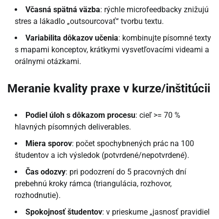
Včasná spätná väzba
: rýchle microfeedbacky znižujú
stres a lákadlo „outsourcovať“ tvorbu textu.
Variabilita dôkazov učenia
: kombinujte písomné texty
s mapami konceptov, krátkymi vysvetľovacími videami a
orálnymi otázkami.
Meranie kvality praxe v kurze/inštitúcii
Podiel úloh s dôkazom procesu
: cieľ >= 70 %
hlavných písomných deliverables.
Miera sporov
: počet spochybnených prác na 100
študentov a ich výsledok (potvrdené/nepotvrdené).
Čas odozvy
: pri podozrení do 5 pracovných dní
prebehnú kroky rámca (triangulácia, rozhovor,
rozhodnutie).
Spokojnosť študentov
: v prieskume „jasnosť pravidiel