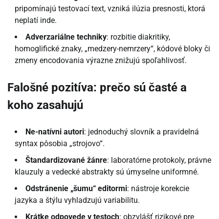
pripomínajú testovací text, vzniká ilúzia presnosti, ktorá
neplatí inde.
Adverzariálne techniky
: rozbitie diakritiky,
homoglifické znaky, „medzery-nemrzery“, kódové bloky či
zmeny encodovania výrazne znižujú spoľahlivosť.
Falošné pozitíva: prečo sú časté a
koho zasahujú
Ne-natívni autori
: jednoduchý slovník a pravidelná
syntax pôsobia „strojovo“.
Štandardizované žánre
: laboratórne protokoly, právne
klauzuly a vedecké abstrakty sú úmyselne uniformné.
Odstránenie „šumu“ editormi
: nástroje korekcie
jazyka a štýlu vyhladzujú variabilitu.
Krátke odpovede v testoch
: obzvlášť rizikové pre