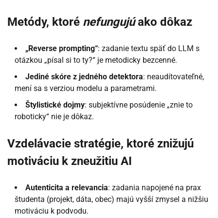
Metódy, ktoré
nefungujú
ako dôkaz
„Reverse prompting“
: zadanie textu späť do LLM s
otázkou „písal si to ty?“ je metodicky bezcenné.
Jediné skóre z jedného detektora
: neaudítovateľné,
mení sa s verziou modelu a parametrami.
Štylistické dojmy
: subjektívne posúdenie „znie to
roboticky“ nie je dôkaz.
Vzdelávacie stratégie, ktoré znižujú
motiváciu k zneužitiu AI
Autenticita a relevancia
: zadania napojené na prax
študenta (projekt, dáta, obec) majú vyšší zmysel a nižšiu
motiváciu k podvodu.