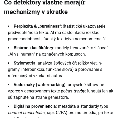
Čo detektory vlastne merajú:
mechanizmy v skratke
Perplexita & „burstiness“
: štatistické ukazovatele
predvídateľnosti textu. AI má často hladší rozklad
pravdepodobnosti, ľudský text býva nerovnomernejší.
Binárne klasifikátory
: modely trénované rozlišovať
„AI vs. human“ na označených korpusoch.
Stylometria
: analýza štýlových čŕt (dĺžky viet, n-
gramy, interpunkcia, funkčné slová) a porovnanie s
referenčnými vzorkami autora.
Vodoznaky (watermarking)
: úmyselné šifrované
vzorce v generovanom texte počas
tvorby
; fungujú len ak
sú zapnuté na strane generátora.
Digitálna proveniencia
: metadáta a štandardy typu
content credentials
(napr. C2PA) pre multimédiá; pri texte