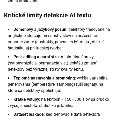
zatiaľ limitované.
Kritické limity detekcie AI textu
Doménový a jazykový posun
: detektory trénované na
angličtine strácajú presnosť v slovenčine/češtine;
odborné žánre (abstrakty, právne texty) majú „AI-like“
štatistiku aj pri ľudskej tvorbe.
Post-editing a parafráza
: minimálne úpravy
(synonymizácia, permutácia viet) dokážu zmiasť
detektory bez výraznej straty kvality textu.
Teplotné nastavenia a prompting
: vyššia variabilita
generovania (temperature, sampling) ruší signály, na
ktoré sa detektory spoliehajú.
Krátke vstupy
: na textoch < 150–300 slov sa prudko
zvyšuje neistota; štatistika je labilná.
Dataset leakage
: keď trénovacie dáta detektora