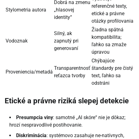
Dobrá na zmenu
referenčné texty,
Stylometria autora
„hlasovej
etické a právne
identity“
otázky profilovania
Žiadna spätná
Silný, ak
kompatibilita;
Vodoznak
zapnutý pri
ľahko sa zmaže
generovaní
úpravou
Chýbajúce
Transparentnosť
štandardy pre čistý
Proveniencia/metadá
reťazca tvorby
text, ľahko sa
odstráni
Etické a právne riziká slepej detekcie
Presumpcia viny
: samotné „AI skóre“ nie je dôkaz;
hrozí nespravodlivé postihovanie.
Diskriminácia
: systémovo zasahuje ne-natívnych,