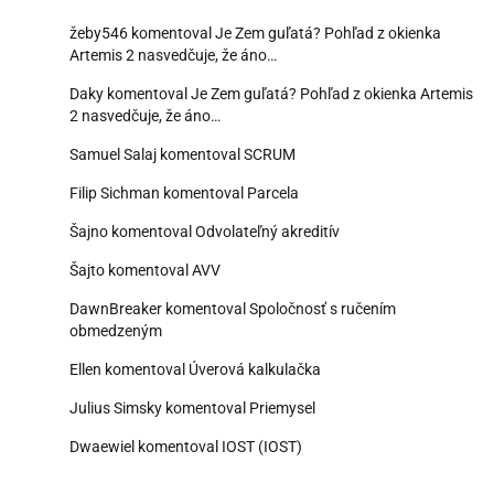
žeby546
komentoval
Je Zem guľatá? Pohľad z okienka
Artemis 2 nasvedčuje, že áno…
Daky
komentoval
Je Zem guľatá? Pohľad z okienka Artemis
2 nasvedčuje, že áno…
Samuel Salaj
komentoval
SCRUM
Filip Sichman
komentoval
Parcela
Šajno
komentoval
Odvolateľný akreditív
Šajto
komentoval
AVV
DawnBreaker
komentoval
Spoločnosť s ručením
obmedzeným
Ellen
komentoval
Úverová kalkulačka
Julius Simsky
komentoval
Priemysel
Dwaewiel
komentoval
IOST (IOST)