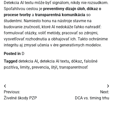
Detekcia AI textu môže byť signálom, nikdy nie rozsudkom.
Spoľahlivou cestou je
preventívny dizajn úloh
,
dôkaz o
procese tvorby
a
transparentná komunikácia
so
študentmi. Namiesto honu na nástroje stavme na
budovanie zručností, ktoré AI nedokáže ľahko nahradiť:
formulovať otázky, voliť metódy, pracovať so zdrojmi,
vysvetľovať rozhodnutia a obhajovať ich. Takto ochránime
integritu aj zmysel učenia v ére generatívnych modelov.
Posted in
D
Tagged
detekcia AI
,
detekcia AI textu
,
dôkaz
,
falošné
pozitíva
,
limity
,
prevencia
,
štýl
,
transparentnosť
Navigácia
Previous:
Next:
v
Živelné škody PZP
DCA vs. timing trhu
článku