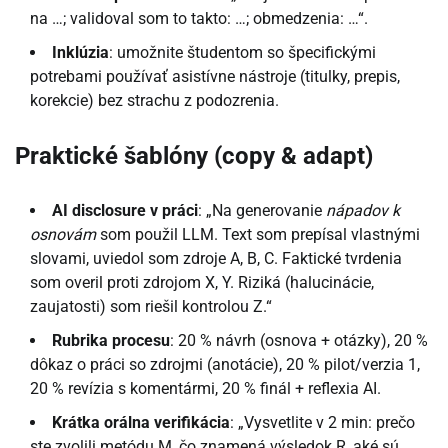
na …; validoval som to takto: …; obmedzenia: …“.
Inklúzia
: umožnite študentom so špecifickými
potrebami používať asistívne nástroje (titulky, prepis,
korekcie) bez strachu z podozrenia.
Praktické šablóny (copy & adapt)
AI disclosure v práci
: „Na generovanie
nápadov k
osnovám
som použil LLM. Text som prepísal vlastnými
slovami, uviedol som zdroje A, B, C. Faktické tvrdenia
som overil proti zdrojom X, Y. Riziká (halucinácie,
zaujatosti) som riešil kontrolou Z.“
Rubrika procesu
: 20 % návrh (osnova + otázky), 20 %
dôkaz o práci so zdrojmi (anotácie), 20 % pilot/verzia 1,
20 % revízia s komentármi, 20 % finál + reflexia AI.
Krátka orálna verifikácia
: „Vysvetlite v 2 min: prečo
ste zvolili metódu M, čo znamená výsledok R, aké sú