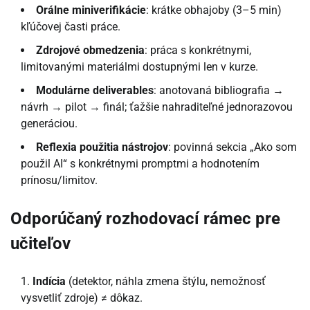
Orálne miniverifikácie
: krátke obhajoby (3–5 min)
kľúčovej časti práce.
Zdrojové obmedzenia
: práca s konkrétnymi,
limitovanými materiálmi dostupnými len v kurze.
Modulárne deliverables
: anotovaná bibliografia →
návrh → pilot → finál; ťažšie nahraditeľné jednorazovou
generáciou.
Reflexia použitia nástrojov
: povinná sekcia „Ako som
použil AI“ s konkrétnymi promptmi a hodnotením
prínosu/limitov.
Odporúčaný rozhodovací rámec pre
učiteľov
Indícia
(detektor, náhla zmena štýlu, nemožnosť
vysvetliť zdroje) ≠ dôkaz.