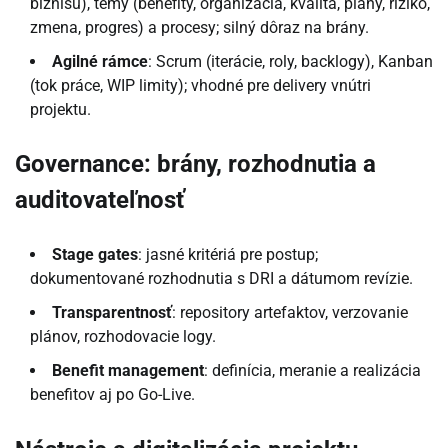
biznisu), témy (benefity, organizácia, kvalita, plány, riziko,
zmena, progres) a procesy; silný dôraz na brány.
Agilné rámce
: Scrum (iterácie, roly, backlogy), Kanban
(tok práce, WIP limity); vhodné pre delivery vnútri
projektu.
Governance: brány, rozhodnutia a
auditovateľnosť
Stage gates
: jasné kritériá pre postup;
dokumentované rozhodnutia s DRI a dátumom revízie.
Transparentnosť
: repository artefaktov, verzovanie
plánov, rozhodovacie logy.
Benefit management
: definícia, meranie a realizácia
benefitov aj po Go-Live.