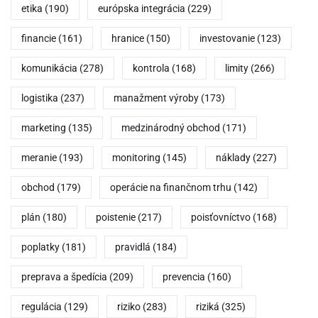
etika
(190)
európska integrácia
(229)
financie
(161)
hranice
(150)
investovanie
(123)
komunikácia
(278)
kontrola
(168)
limity
(266)
logistika
(237)
manažment výroby
(173)
marketing
(135)
medzinárodný obchod
(171)
meranie
(193)
monitoring
(145)
náklady
(227)
obchod
(179)
operácie na finančnom trhu
(142)
plán
(180)
poistenie
(217)
poisťovníctvo
(168)
poplatky
(181)
pravidlá
(184)
preprava a špedícia
(209)
prevencia
(160)
regulácia
(129)
riziko
(283)
riziká
(325)