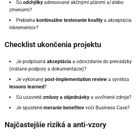
Sú
odchýlky
adresované akčnými plánmi a/alebo
zmenami?
Prebieha
kontinuálne testovanie kvality
a akceptácia
inkrementov?
Checklist ukončenia projektu
Je podpísaná
akceptácia
a odovzdanie do prevádzky
(vrátane podpory a dokumentácie)?
Je vykonaný
post-implementation review
a syntéza
lessons learned
?
Sú uzavreté
zmluvy a objednávky
a uvoľnené zdroje?
Je spustené
meranie benefitov
voči Business Case?
Najčastejšie riziká a anti-vzory