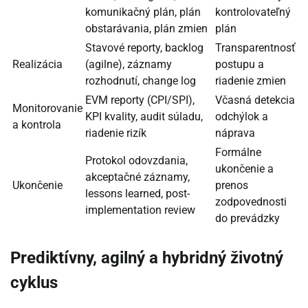
komunikačný plán, plán
kontrolovateľný
obstarávania, plán zmien
plán
Stavové reporty, backlog
Transparentnosť
Realizácia
(agilne), záznamy
postupu a
rozhodnutí, change log
riadenie zmien
EVM reporty (CPI/SPI),
Včasná detekcia
Monitorovanie
KPI kvality, audit súladu,
odchýlok a
a kontrola
riadenie rizík
náprava
Formálne
Protokol odovzdania,
ukončenie a
akceptačné záznamy,
Ukončenie
prenos
lessons learned, post-
zodpovednosti
implementation review
do prevádzky
Prediktívny, agilný a hybridný životný
cyklus