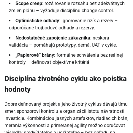
Scope creep
: rozširovanie rozsahu bez adekvátnych
zmien plánu – vyžaduje disciplínu change control.
Optimistické odhady
: ignorovanie rizík a rezerv –
odporúčané trojbodové odhady a rezervy.
Nedostatočné zapojenie zákazníka
: neskorá
validácia – pomáhajú prototypy, demá, UAT v cykle.
„Papierové“ brány
: formálne schválenia bez reálnej
kontroly – definovať objektívne kritériá.
Disciplína životného cyklu ako poistka
hodnoty
Dobre definovaný projekt a jeho životný cyklus dávajú tímu
smer, sponzorovi kontrolu a organizácii istotu návratnosti
investície. Kombináciou jasných artefaktov, riadiacich brán,
merania výkonnosti a primeranej agility možno doručovať
výsledky predvídateľne a udržateľne – bez ohľadu na