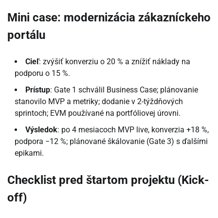
Mini case: modernizácia zákazníckeho
portálu
Cieľ
: zvýšiť konverziu o 20 % a znížiť náklady na
podporu o 15 %.
Prístup
: Gate 1 schválil Business Case; plánovanie
stanovilo MVP a metriky; dodanie v 2-týždňových
sprintoch; EVM používané na portfóliovej úrovni.
Výsledok
: po 4 mesiacoch MVP live, konverzia +18 %,
podpora −12 %; plánované škálovanie (Gate 3) s ďalšími
epikami.
Checklist pred štartom projektu (Kick-
off)