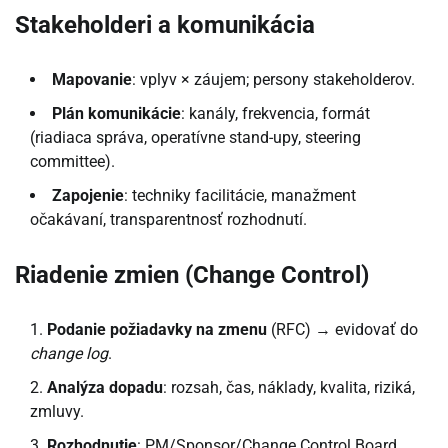
Stakeholderi a komunikácia
Mapovanie
: vplyv × záujem; persony stakeholderov.
Plán komunikácie
: kanály, frekvencia, formát
(riadiaca správa, operatívne stand-upy, steering
committee).
Zapojenie
: techniky facilitácie, manažment
očakávaní, transparentnosť rozhodnutí.
Riadenie zmien (Change Control)
Podanie požiadavky na zmenu
(RFC) → evidovať do
change log
.
Analýza dopadu
: rozsah, čas, náklady, kvalita, riziká,
zmluvy.
Rozhodnutie
: PM/Sponsor/Change Control Board.