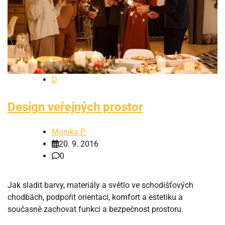
D
Design veřejných prostor
Monika P.
20. 9. 2016
0
Jak sladit barvy, materiály a světlo ve schodišťových
chodbách, podpořit orientaci, komfort a estetiku a
současně zachovat funkci a bezpečnost prostoru.