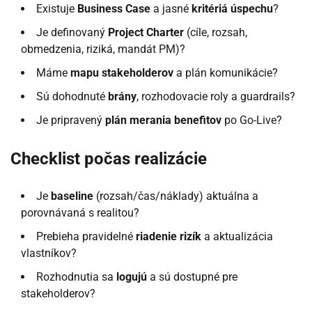
Existuje
Business Case
a jasné
kritériá úspechu
?
Je definovaný
Project Charter
(cíle, rozsah,
obmedzenia, riziká, mandát PM)?
Máme
mapu stakeholderov
a plán komunikácie?
Sú dohodnuté
brány
, rozhodovacie roly a guardrails?
Je pripravený
plán merania benefitov
po Go-Live?
Checklist počas realizácie
Je
baseline
(rozsah/čas/náklady) aktuálna a
porovnávaná s realitou?
Prebieha pravidelné
riadenie rizík
a aktualizácia
vlastníkov?
Rozhodnutia sa
logujú
a sú dostupné pre
stakeholderov?