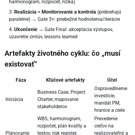
harmonogram, rozpočet, riziká)
Realizácia
+
Monitorovanie a kontrola
(prebiehajú
paralelne) → Gate 3+: priebežné hodnotenia/iterácie
Ukončenie
→ Gate Final: akceptácia výstupov,
uzavretie zmlúv, lessons learned
Artefakty životného cyklu: čo „musí
existovať“
Fáza
Kľúčové artefakty
Účel
Ospravedlnenie
Business Case, Project
investície,
Iniciácia
Charter, mapovanie
mandát PM,
stakeholderov
hranice a ciele
WBS, harmonogram,
Prevedenie
rozpočet, plán kvality a
cieľov na
Plánovanie
testov, risk register,
realizovateľný a