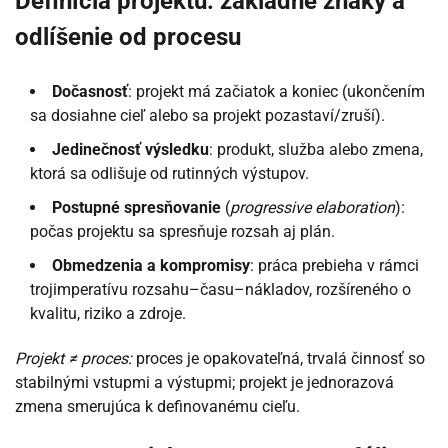
Definícia projektu: základné znaky a
odlíšenie od procesu
Dočasnosť
: projekt má začiatok a koniec (ukončením
sa dosiahne cieľ alebo sa projekt pozastaví/zruší).
Jedinečnosť výsledku
: produkt, služba alebo zmena,
ktorá sa odlišuje od rutinných výstupov.
Postupné spresňovanie
(
progressive elaboration
):
počas projektu sa spresňuje rozsah aj plán.
Obmedzenia a kompromisy
: práca prebieha v rámci
trojimperatívu rozsahu–času–nákladov, rozšíreného o
kvalitu, riziko a zdroje.
Projekt ≠ proces:
proces je opakovateľná, trvalá činnosť so
stabilnými vstupmi a výstupmi; projekt je jednorazová
zmena smerujúca k definovanému cieľu.