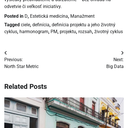
odvetvie či veľkosť iniciatívy.
Posted in
D
,
Estetická medicína
,
Manažment
Tagged
ciele
,
definícia
,
definícia projektu a jeho životný
cyklus
,
harmonogram
,
PM
,
projektu
,
rozsah
,
životný cyklus
Navigácia
Previous:
Next:
v
North Star Metric
Big Data
článku
Related Posts