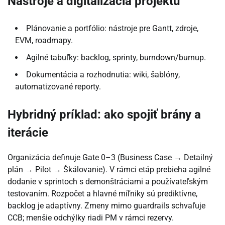
Nástroje a digitalizácia projektu
Plánovanie a portfólio: nástroje pre Gantt, zdroje,
EVM, roadmapy.
Agilné tabuľky: backlog, sprinty, burndown/burnup.
Dokumentácia a rozhodnutia: wiki, šablóny,
automatizované reporty.
Hybridný príklad: ako spojiť brány a
iterácie
Organizácia definuje Gate 0–3 (Business Case → Detailný
plán → Pilot → Škálovanie). V rámci etáp prebieha agilné
dodanie v sprintoch s demonštráciami a používateľským
testovaním. Rozpočet a hlavné míľniky sú prediktívne,
backlog je adaptívny. Zmeny mimo guardrails schvaľuje
CCB; menšie odchýlky riadi PM v rámci rezervy.