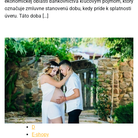
ekonomickej oblasti bankovníctva kľúčovým pojmom, ktorý
označuje zmluvne stanovenú dobu, kedy príde k splatnosti
úveru. Táto doba […]
D
E-shopy