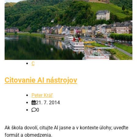
C
Citovanie AI nástrojov
Peter Kráľ
21. 7. 2014
0
Ak škola dovolí, citujte AI jasne a v kontexte úlohy; uveďte
formát a obmedzenia.