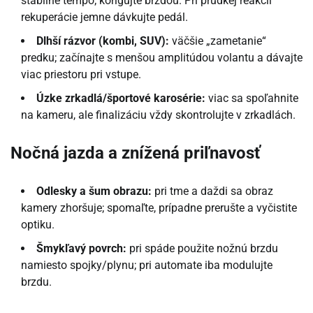
stabilné tempo; korigujte brzdou. Pri prudkej reakcii
rekuperácie jemne dávkujte pedál.
Dlhší rázvor (kombi, SUV):
väčšie „zametanie“
predku; začínajte s menšou amplitúdou volantu a dávajte
viac priestoru pri vstupe.
Úzke zrkadlá/športové karosérie:
viac sa spoľahnite
na kameru, ale finalizáciu vždy skontrolujte v zrkadlách.
Nočná jazda a znížená priľnavosť
Odlesky a šum obrazu:
pri tme a daždi sa obraz
kamery zhoršuje; spomaľte, prípadne prerušte a vyčistite
optiku.
Šmykľavý povrch:
pri spáde použite nožnú brzdu
namiesto spojky/plynu; pri automate iba modulujte
brzdu.