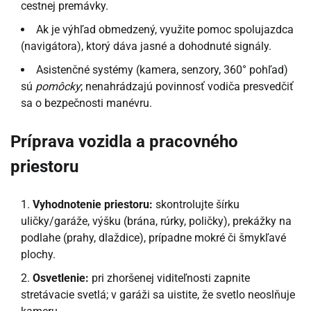
cestnej premávky.
Ak je výhľad obmedzený, využite pomoc spolujazdca
(navigátora), ktorý dáva jasné a dohodnuté signály.
Asistenčné systémy (kamera, senzory, 360° pohľad)
sú
pomôcky
; nenahrádzajú povinnosť vodiča presvedčiť
sa o bezpečnosti manévru.
Príprava vozidla a pracovného
priestoru
Vyhodnotenie priestoru:
skontrolujte šírku
uličky/garáže, výšku (brána, rúrky, poličky), prekážky na
podlahe (prahy, dlaždice), prípadne mokré či šmykľavé
plochy.
Osvetlenie:
pri zhoršenej viditeľnosti zapnite
stretávacie svetlá; v garáži sa uistite, že svetlo neoslňuje