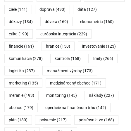
ciele
(141)
doprava
(490)
dáta
(127)
dôkazy
(134)
dôvera
(169)
ekonometria
(160)
etika
(190)
európska integrácia
(229)
financie
(161)
hranice
(150)
investovanie
(123)
komunikácia
(278)
kontrola
(168)
limity
(266)
logistika
(237)
manažment výroby
(173)
marketing
(135)
medzinárodný obchod
(171)
meranie
(193)
monitoring
(145)
náklady
(227)
obchod
(179)
operácie na finančnom trhu
(142)
plán
(180)
poistenie
(217)
poisťovníctvo
(168)