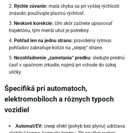
Rýchle cúvanie:
malá chyba sa pri vyššej rýchlosti
znásobí; používajte plazivú rýchlosť.
Neskoré korekcie:
čím skôr začnete upravovať
trajektóriu, tým menší uhol je potrebný.
Pohľad len na jednu stranu:
pravidelný rytmus
pohľadov zabraňuje kolízii na „slepej“ strane.
Nezohľadnenie „zametania“ predku:
sledujte prednú
časť v opačnom zrkadle, najmä pri vchode do úzkej
uličky.
Špecifiká pri automatoch,
elektromobiloch a rôznych typoch
vozidiel
Automat/EV:
creep efekt (pohyb bez plynu) udržiava