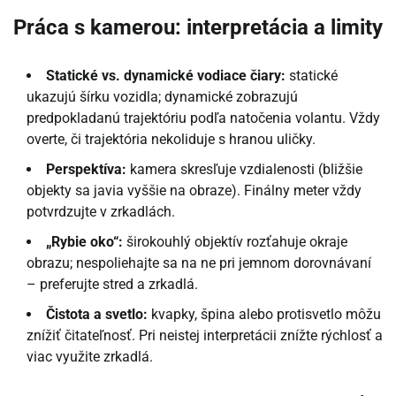
Práca s kamerou: interpretácia a limity
Statické vs. dynamické vodiace čiary:
statické
ukazujú šírku vozidla; dynamické zobrazujú
predpokladanú trajektóriu podľa natočenia volantu. Vždy
overte, či trajektória nekoliduje s hranou uličky.
Perspektíva:
kamera skresľuje vzdialenosti (bližšie
objekty sa javia vyššie na obraze). Finálny meter vždy
potvrdzujte v zrkadlách.
„Rybie oko“:
širokouhlý objektív rozťahuje okraje
obrazu; nespoliehajte sa na ne pri jemnom dorovnávaní
– preferujte stred a zrkadlá.
Čistota a svetlo:
kvapky, špina alebo protisvetlo môžu
znížiť čitateľnosť. Pri neistej interpretácii znížte rýchlosť a
viac využite zrkadlá.