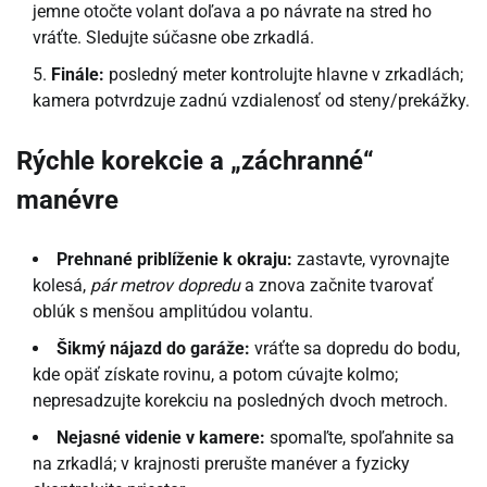
jemne otočte volant doľava a po návrate na stred ho
vráťte. Sledujte súčasne obe zrkadlá.
Finále:
posledný meter kontrolujte hlavne v zrkadlách;
kamera potvrdzuje zadnú vzdialenosť od steny/prekážky.
Rýchle korekcie a „záchranné“
manévre
Prehnané priblíženie k okraju:
zastavte, vyrovnajte
kolesá,
pár metrov dopredu
a znova začnite tvarovať
oblúk s menšou amplitúdou volantu.
Šikmý nájazd do garáže:
vráťte sa dopredu do bodu,
kde opäť získate rovinu, a potom cúvajte kolmo;
nepresadzujte korekciu na posledných dvoch metroch.
Nejasné videnie v kamere:
spomaľte, spoľahnite sa
na zrkadlá; v krajnosti prerušte manéver a fyzicky