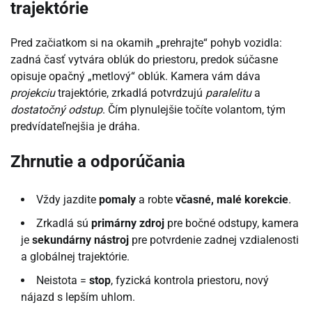
trajektórie
Pred začiatkom si na okamih „prehrajte“ pohyb vozidla:
zadná časť vytvára oblúk do priestoru, predok súčasne
opisuje opačný „metlový“ oblúk. Kamera vám dáva
projekciu
trajektórie, zrkadlá potvrdzujú
paralelitu
a
dostatočný odstup
. Čím plynulejšie točíte volantom, tým
predvídateľnejšia je dráha.
Zhrnutie a odporúčania
Vždy jazdite
pomaly
a robte
včasné, malé korekcie
.
Zrkadlá sú
primárny zdroj
pre bočné odstupy, kamera
je
sekundárny nástroj
pre potvrdenie zadnej vzdialenosti
a globálnej trajektórie.
Neistota =
stop
, fyzická kontrola priestoru, nový
nájazd s lepším uhlom.