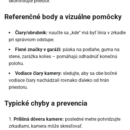
skontrolujte priestor.
Referenčné body a vizuálne pomôcky
Čiary/obrubník:
naučte sa „kde“ má byť línia v zrkadle
pri správnom odstupe.
Fixné značky v garáži:
páska na podlahe, guma na
stene, zarážka kolies – pomáhajú odhadnúť konečnú
polohu.
Vodiace čiary kamery:
sledujte, aby sa obe bočné
vodiace čiary nachádzali rovnako ďaleko od hrán
priestoru.
Typické chyby a prevencia
Prílišná dôvera kamere:
posledné metre potvrdzujte
zrkadlami, kamera môže skresľovať.