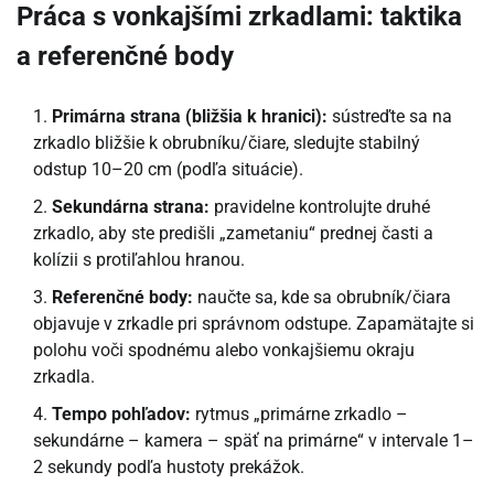
Práca s vonkajšími zrkadlami: taktika
a referenčné body
Primárna strana (bližšia k hranici):
sústreďte sa na
zrkadlo bližšie k obrubníku/čiare, sledujte stabilný
odstup 10–20 cm (podľa situácie).
Sekundárna strana:
pravidelne kontrolujte druhé
zrkadlo, aby ste predišli „zametaniu“ prednej časti a
kolízii s protiľahlou hranou.
Referenčné body:
naučte sa, kde sa obrubník/čiara
objavuje v zrkadle pri správnom odstupe. Zapamätajte si
polohu voči spodnému alebo vonkajšiemu okraju
zrkadla.
Tempo pohľadov:
rytmus „primárne zrkadlo –
sekundárne – kamera – späť na primárne“ v intervale 1–
2 sekundy podľa hustoty prekážok.