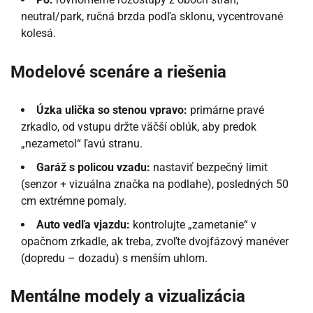
neutral/park, ručná brzda podľa sklonu, vycentrované
kolesá.
Modelové scenáre a riešenia
Úzka ulička so stenou vpravo:
primárne pravé
zrkadlo, od vstupu držte väčší oblúk, aby predok
„nezametol“ ľavú stranu.
Garáž s policou vzadu:
nastaviť bezpečný limit
(senzor + vizuálna značka na podlahe), posledných 50
cm extrémne pomaly.
Auto vedľa vjazdu:
kontrolujte „zametanie“ v
opačnom zrkadle, ak treba, zvoľte dvojfázový manéver
(dopredu – dozadu) s menším uhlom.
Mentálne modely a vizualizácia