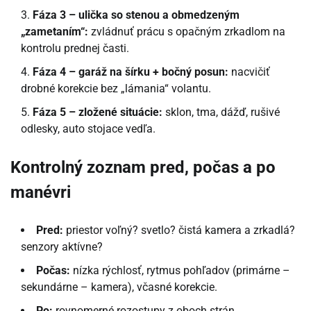
Fáza 3 – ulička so stenou a obmedzeným
„zametaním“:
zvládnuť prácu s opačným zrkadlom na
kontrolu prednej časti.
Fáza 4 – garáž na šírku + bočný posun:
nacvičiť
drobné korekcie bez „lámania“ volantu.
Fáza 5 – zložené situácie:
sklon, tma, dážď, rušivé
odlesky, auto stojace vedľa.
Kontrolný zoznam pred, počas a po
manévri
Pred:
priestor voľný? svetlo? čistá kamera a zrkadlá?
senzory aktívne?
Počas:
nízka rýchlosť, rytmus pohľadov (primárne –
sekundárne – kamera), včasné korekcie.
Po:
rovnomerné rozostupy z oboch strán,