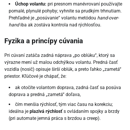
Úchop volantu:
pri presnom manévrovaní používajte
pomalé, plynulé pohyby; vyhnite sa prudkým trhnutiam.
Prehľadné je „posúvanie“ volantu metódou
hand-over-
hand
iba ak zostáva kontrola nad rýchlosťou.
Fyzika a princípy cúvania
Pri cúvaní zatáča zadná náprava „po oblúku“, ktorý sa
výrazne mení už malou odchýlkou volantu. Predná časť
vozidla (nosič) opisuje širší oblúk, a preto ľahko „zametá“
priestor. Kľúčové je chápať, že:
ak otočíte volantom doprava, zadná časť sa posúva
doprava a predná „zametá“ doľava,
čím menšia rýchlosť, tým viac času na korekciu;
ideálna je
plazivá rýchlosť
s ovládaním spojky a brzdy
(pri automate jemná práca s brzdou a creep).