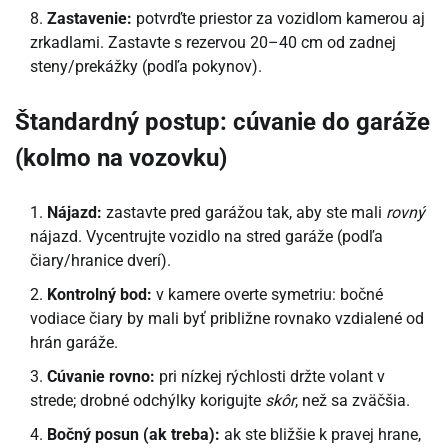
Zastavenie:
potvrďte priestor za vozidlom kamerou aj
zrkadlami. Zastavte s rezervou 20–40 cm od zadnej
steny/prekážky (podľa pokynov).
Štandardný postup: cúvanie do garáže
(kolmo na vozovku)
Nájazd:
zastavte pred garážou tak, aby ste mali
rovný
nájazd. Vycentrujte vozidlo na stred garáže (podľa
čiary/hranice dverí).
Kontrolný bod:
v kamere overte symetriu: bočné
vodiace čiary by mali byť približne rovnako vzdialené od
hrán garáže.
Cúvanie rovno:
pri nízkej rýchlosti držte volant v
strede; drobné odchýlky korigujte
skôr
, než sa zväčšia.
Bočný posun (ak treba):
ak ste bližšie k pravej hrane,