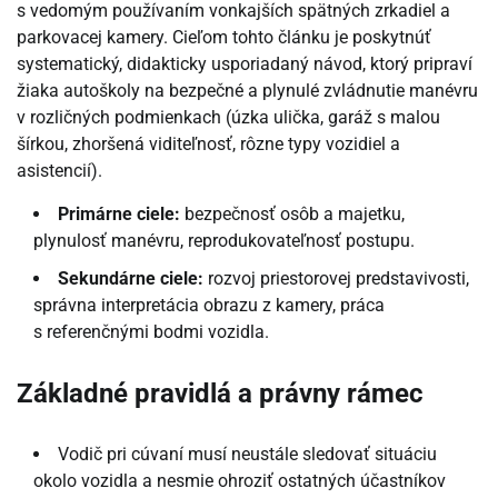
s vedomým používaním vonkajších spätných zrkadiel a
parkovacej kamery. Cieľom tohto článku je poskytnúť
systematický, didakticky usporiadaný návod, ktorý pripraví
žiaka autoškoly na bezpečné a plynulé zvládnutie manévru
v rozličných podmienkach (úzka ulička, garáž s malou
šírkou, zhoršená viditeľnosť, rôzne typy vozidiel a
asistencií).
Primárne ciele:
bezpečnosť osôb a majetku,
plynulosť manévru, reprodukovateľnosť postupu.
Sekundárne ciele:
rozvoj priestorovej predstavivosti,
správna interpretácia obrazu z kamery, práca
s referenčnými bodmi vozidla.
Základné pravidlá a právny rámec
Vodič pri cúvaní musí neustále sledovať situáciu
okolo vozidla a nesmie ohroziť ostatných účastníkov