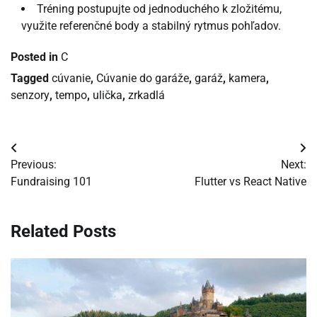
Tréning postupujte od jednoduchého k zložitému,
využite referenčné body a stabilný rytmus pohľadov.
Posted in
C
Tagged
cúvanie
,
Cúvanie do garáže
,
garáž
,
kamera
,
senzory
,
tempo
,
ulička
,
zrkadlá
Navigácia
Previous:
Next:
v
Fundraising 101
Flutter vs React Native
článku
Related Posts