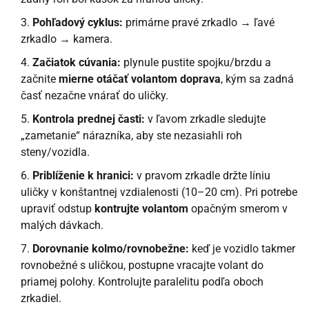
Pohľadový cyklus:
primárne pravé zrkadlo → ľavé
zrkadlo → kamera.
Začiatok cúvania:
plynule pustite spojku/brzdu a
začnite
mierne otáčať volantom doprava
, kým sa zadná
časť nezačne vnárať do uličky.
Kontrola prednej časti:
v ľavom zrkadle sledujte
„zametanie“ nárazníka, aby ste nezasiahli roh
steny/vozidla.
Priblíženie k hranici:
v pravom zrkadle držte líniu
uličky v konštantnej vzdialenosti (10–20 cm). Pri potrebe
upraviť odstup
kontrujte volantom
opačným smerom v
malých dávkach.
Dorovnanie kolmo/rovnobežne:
keď je vozidlo takmer
rovnobežné s uličkou, postupne vracajte volant do
priamej polohy. Kontrolujte paralelitu podľa oboch
zrkadiel.