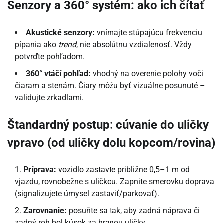
Senzory a 360° systém: ako ich čítať
Akustické senzory:
vnímajte stúpajúcu frekvenciu
pípania ako
trend
, nie absolútnu vzdialenosť. Vždy
potvrďte pohľadom.
360° vtáčí pohľad:
vhodný na overenie polohy voči
čiaram a stenám. Čiary môžu byť vizuálne posunuté –
validujte zrkadlami.
Štandardný postup: cúvanie do uličky
vpravo (od uličky dolu kopcom/rovina)
Príprava:
vozidlo zastavte približne 0,5–1 m od
vjazdu, rovnobežne s uličkou. Zapnite smerovku doprava
(signalizujete úmysel zastaviť/parkovať).
Zarovnanie:
posuňte sa tak, aby zadná náprava či
zadný roh bol kúsok za hranou uličky.