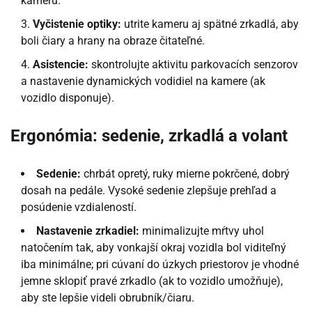
kameru.
Vyčistenie optiky:
utrite kameru aj spätné zrkadlá, aby
boli čiary a hrany na obraze čitateľné.
Asistencie:
skontrolujte aktivitu parkovacích senzorov
a nastavenie dynamických vodidiel na kamere (ak
vozidlo disponuje).
Ergonómia: sedenie, zrkadlá a volant
Sedenie:
chrbát opretý, ruky mierne pokrčené, dobrý
dosah na pedále. Vysoké sedenie zlepšuje prehľad a
posúdenie vzdialeností.
Nastavenie zrkadiel:
minimalizujte mŕtvy uhol
natočením tak, aby vonkajší okraj vozidla bol viditeľný
iba minimálne; pri cúvaní do úzkych priestorov je vhodné
jemne sklopiť pravé zrkadlo (ak to vozidlo umožňuje),
aby ste lepšie videli obrubník/čiaru.