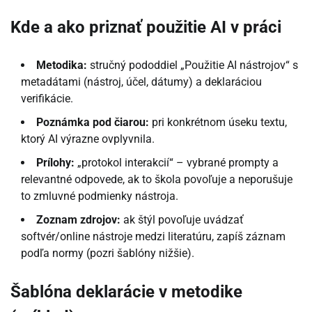
Kde a ako priznať použitie AI v práci
Metodika:
stručný pododdiel „Použitie AI nástrojov“ s
metadátami (nástroj, účel, dátumy) a deklaráciou
verifikácie.
Poznámka pod čiarou:
pri konkrétnom úseku textu,
ktorý AI výrazne ovplyvnila.
Prílohy:
„protokol interakcií“ – vybrané prompty a
relevantné odpovede, ak to škola povoľuje a neporušuje
to zmluvné podmienky nástroja.
Zoznam zdrojov:
ak štýl povoľuje uvádzať
softvér/online nástroje medzi literatúru, zapíš záznam
podľa normy (pozri šablóny nižšie).
Šablóna deklarácie v metodike