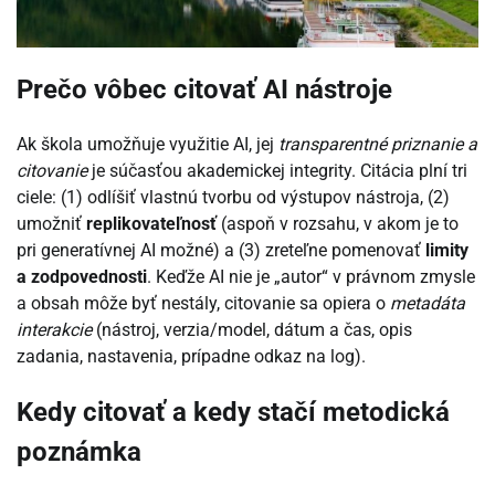
Prečo vôbec citovať AI nástroje
Ak škola umožňuje využitie AI, jej
transparentné priznanie a
citovanie
je súčasťou akademickej integrity. Citácia plní tri
ciele: (1) odlíšiť vlastnú tvorbu od výstupov nástroja, (2)
umožniť
replikovateľnosť
(aspoň v rozsahu, v akom je to
pri generatívnej AI možné) a (3) zreteľne pomenovať
limity
a zodpovednosti
. Keďže AI nie je „autor“ v právnom zmysle
a obsah môže byť nestály, citovanie sa opiera o
metadáta
interakcie
(nástroj, verzia/model, dátum a čas, opis
zadania, nastavenia, prípadne odkaz na log).
Kedy citovať a kedy stačí metodická
poznámka