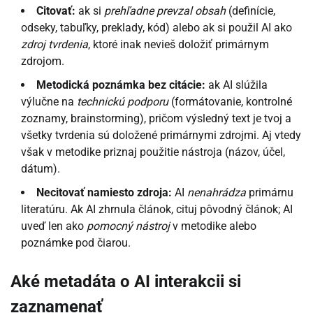
Citovať:
ak si
prehľadne prevzal obsah
(definície,
odseky, tabuľky, preklady, kód) alebo ak si použil AI ako
zdroj tvrdenia
, ktoré inak nevieš doložiť primárnym
zdrojom.
Metodická poznámka bez citácie:
ak AI slúžila
výlučne na
technickú podporu
(formátovanie, kontrolné
zoznamy, brainstorming), pričom výsledný text je tvoj a
všetky tvrdenia sú doložené primárnymi zdrojmi. Aj vtedy
však v metodike priznaj použitie nástroja (názov, účel,
dátum).
Necitovať namiesto zdroja:
AI
nenahrádza
primárnu
literatúru. Ak AI zhrnula článok, cituj pôvodný článok; AI
uveď len ako
pomocný nástroj
v metodike alebo
poznámke pod čiarou.
Aké metadáta o AI interakcii si
zaznamenať