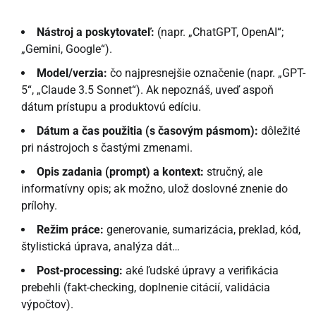
Nástroj a poskytovateľ:
(napr. „ChatGPT, OpenAI“;
„Gemini, Google“).
Model/verzia:
čo najpresnejšie označenie (napr. „GPT-
5“, „Claude 3.5 Sonnet“). Ak nepoznáš, uveď aspoň
dátum prístupu a produktovú edíciu.
Dátum a čas použitia (s časovým pásmom):
dôležité
pri nástrojoch s častými zmenami.
Opis zadania (prompt) a kontext:
stručný, ale
informatívny opis; ak možno, ulož doslovné znenie do
prílohy.
Režim práce:
generovanie, sumarizácia, preklad, kód,
štylistická úprava, analýza dát…
Post-processing:
aké ľudské úpravy a verifikácia
prebehli (fakt-checking, doplnenie citácií, validácia
výpočtov).