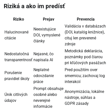
Riziká a ako im predísť
Riziko
Prejav
Prevencia
Validácia v databázach
Neexistujúce
Halucinované
(DOI, katalóg knižnice),
DOI, vymyslené
citácie
cituj len preverené
články
zdroje
Metodická deklarácia,
Nedostatočná
Nejasné, čo
poznámky pod čiarou
transparentnosť
napísala AI
pri kľúčových pasážach
Neplatné
Pred použitím over
Porušenie
odovzdanie
smernicu; zachovaj log
pravidiel školy
práce
interakcií
Prompt obsahuje
Anonymizácia, lokálne
Únik citlivých
osobné alebo
nástroje, súhlas a
údajov
neverejné
GDPR zásady
informácie