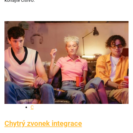
konajte citlivo.
C
Chytrý zvonek integrace