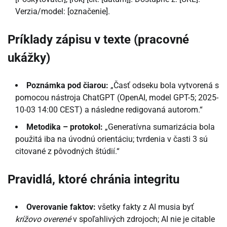
Verzia/model: [označenie].
Príklady zápisu v texte (pracovné
ukážky)
Poznámka pod čiarou:
„Časť odseku bola vytvorená s
pomocou nástroja ChatGPT (OpenAI, model GPT-5; 2025-
10-03 14:00 CEST) a následne redigovaná autorom.“
Metodika – protokol:
„Generatívna sumarizácia bola
použitá iba na úvodnú orientáciu; tvrdenia v časti 3 sú
citované z pôvodných štúdií.“
Pravidlá, ktoré chránia integritu
Overovanie faktov:
všetky fakty z AI musia byť
krížovo overené
v spoľahlivých zdrojoch; AI nie je citable