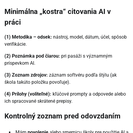
Minimálna „kostra“ citovania AI v
práci
(1) Metodika – odsek:
nástroj, model, dátum, účel, spôsob
verifikácie.
(2) Poznámka pod čiarou:
pri pasáži s významným
príspevkom AI.
(3) Zoznam zdrojov:
záznam softvéru podľa štýlu (ak
škola takúto položku povoľuje).
(4) Prílohy (voliteľné):
kľúčové prompty a odpovede alebo
ich spracované skrátené prepisy.
Kontrolný zoznam pred odovzdaním
Mám
povolenie
alebo smernicu školy pre použitie AI a