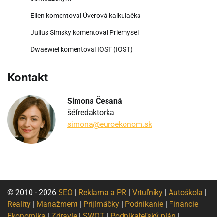
Ellen
komentoval
Úverová kalkulačka
Julius Simsky
komentoval
Priemysel
Dwaewiel
komentoval
IOST (IOST)
Kontakt
Simona Česaná
šéfredaktorka
simona@euroekonom.sk
© 2010 - 2026
SEO
|
Reklama a PR
|
Vrtuľníky
|
Autoškola
|
Reality
|
Manažment
|
Prijímáčky
|
Podnikanie
|
Financie
|
Ekonomika
|
Zdravie
|
SWOT
|
Podnikateľský plán
|