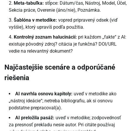
Meta-tabuľka:
stĺpce: Dátum/čas, Nástroj, Model, Účel,
Sekcia práce, Overenie (áno/nie), Poznámka.
Šablóna v metodike:
vopred pripravený odsek (viď
vyššie), ktorý upravíš podľa použitia.
Kontrolný zoznam halucinácií:
pri každom „fakte“ z AI:
existuje pôvodný zdroj? citácia je funkčná? DOI/URL
vedie na relevantný dokument?
Najčastejšie scenáre a odporúčané
riešenia
AI navrhla osnovu kapitoly:
uveď v metodike ako
„nástroj ideácie“; netreba bibliografiu, ak si osnovu
podstatne prepracoval(a).
AI preložila pasáž:
uveď v metodike; zodpovednosť
za presnosť prekladu nesie autor. Pri citáte používaj