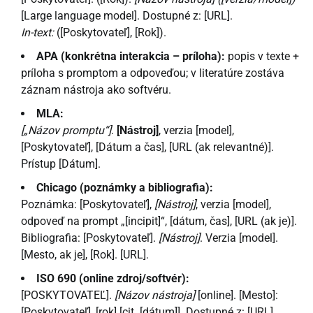
[Large language model]. Dostupné z: [URL].
In-text:
([Poskytovateľ], [Rok]).
APA (konkrétna interakcia – príloha):
popis v texte +
príloha s promptom a odpoveďou; v literatúre zostáva
záznam nástroja ako softvéru.
MLA:
[„Názov promptu“]
.
[Nástroj]
, verzia [model],
[Poskytovateľ], [Dátum a čas], [URL (ak relevantné)].
Prístup [Dátum].
Chicago (poznámky a bibliografia):
Poznámka: [Poskytovateľ],
[Nástroj]
, verzia [model],
odpoveď na prompt „[incipit]“, [dátum, čas], [URL (ak je)].
Bibliografia: [Poskytovateľ].
[Nástroj]
. Verzia [model].
[Mesto, ak je], [Rok]. [URL].
ISO 690 (online zdroj/softvér):
[POSKYTOVATEĽ].
[Názov nástroja]
[online]. [Mesto]:
[Poskytovateľ], [rok] [cit. [dátum]]. Dostupné z: [URL].