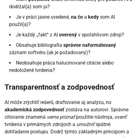
dodržal(a) som ju?
Je v práci jasne uvedené,
na čo
a
kedy
som AI
použil(a)?
Je každý „fakt“ z AI
overený
v spoľahlivom zdroji?
Obsahuje bibliografia
správne naformátovaný
záznam softvéru (ak je požadovaný)?
Neobsahuje práca halucinované citácie alebo
nedoložené tvrdenia?
Transparentnosť a zodpovednosť
AI môže zrýchliť rešerš, draftovanie aj analýzu, no
akademická zodpovednosť
zostáva na autorovi. Správne
citovanie znamená
verne priznať
použitie nástroja,
overiť
tvrdenia v primárnych zdrojoch a
umožniť
spätné
dohľadanie postupu. Dodrž týmto základným princípom a