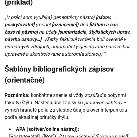
(príklad)
„V práci som využil(a) generatívny nástroj
[názov,
poskytovateľ]
(model
[označenie]
) dňa
[dátum a čas,
časové pásmo]
na účely
[sumarizácie, štylistických úprav,
návrhu osnovy…]
. Všetky faktické tvrdenia boli overené v
primárnych zdrojoch; automaticky generované pasáže boli
upravené a skontrolované autorom(autorkou).“
Šablóny bibliografických zápisov
(orientačné)
Poznámka:
konkrétne znenie si vždy
zosúľaď
s pokynmi
fakulty/štýlu. Nasledujúce zápisy sú
pracovné šablóny
–
vymeň hranaté polia za vlastné údaje a over interpunkciu
podľa aktuálnej príručky štýlu.
APA (softvér/online nástroj):
[Poskytovateľ]. ([Rok]).
[Názov nástroja] ([verzia/model])