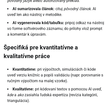
pôvodný jazyk
alebo
autorizovaný
preklad.
AI sumarizovala článok:
cituj
pôvodný článok
. AI
uveď len ako nástroj v metodike.
AI vygenerovala kód/tabuľku:
pripoj odkaz na nástroj
vo forme softvérového záznamu; do prílohy vlož prompt
a komentár k úpravám.
Špecifiká pre kvantitatívne a
kvalitatívne práce
Kvantitatívne:
pri výpočtoch, simuláciách či kóde
uveď verziu knižníc a popíš validáciu (napr. porovnanie s
ručným výpočtom na malej vzorke).
Kvalitatívne:
pri kódovaní textov s pomocou AI uveď,
kde
a
ako
zasiahla ľudská expertíza (revízia kategórií,
triangulácia).