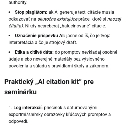
authority.
Stop plagiátom:
ak AI generuje text, citácie musia
odkazovať na
skutočne existujúce
práce, ktoré si
naozaj
čítal(a)
. Nikdy nepreberaj „halucinované“ citácie.
Označenie príspevku AI:
jasne odlíš, čo je tvoja
interpretácia a čo je strojový draft.
Etika a citlivé dáta:
do promptov nevkladaj osobné
údaje alebo neverejné materiály bez výslovného
povolenia a súladu s pravidlami školy a zákonom.
Praktický „AI citation kit“ pre
seminárku
Log interakcií:
priečinok s dátumovanými
exportmi/snímky obrazovky kľúčových promptov a
odpovedí.