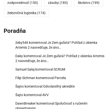
zodpovednosť
(150)
zásoby
(183)
školstvo
(199)
železničná logistika
(174)
Poradňa
žeby546
komentoval
Je Zem guľatá? Pohľad z okienka
Artemis 2 nasvedčuje, že áno…
Daky
komentoval
Je Zem guľatá? Pohľad z okienka Artemis
2 nasvedčuje, že áno…
Samuel Salaj
komentoval
SCRUM
Filip Sichman
komentoval
Parcela
Šajno
komentoval
Odvolateľný akreditív
Šajto
komentoval
AVV
DawnBreaker
komentoval
Spoločnosť s ručením
obmedzeným