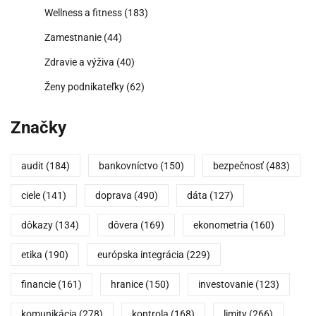
Wellness a fitness
(183)
Zamestnanie
(44)
Zdravie a výživa
(40)
Ženy podnikateľky
(62)
Značky
audit
(184)
bankovníctvo
(150)
bezpečnosť
(483)
ciele
(141)
doprava
(490)
dáta
(127)
dôkazy
(134)
dôvera
(169)
ekonometria
(160)
etika
(190)
európska integrácia
(229)
financie
(161)
hranice
(150)
investovanie
(123)
komunikácia
(278)
kontrola
(168)
limity
(266)