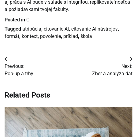
aj práca s AI bude v súlade s integritou, replikovateľnosťou
a požiadavkami tvojej fakulty.
Posted in
C
Tagged
atribúcia
,
citovanie AI
,
citovanie AI nástrojov
,
formát
,
kontext
,
povolenie
,
príklad
,
škola
Navigácia
Previous:
Next:
v
Pop-up a trhy
Zber a analýza dát
článku
Related Posts