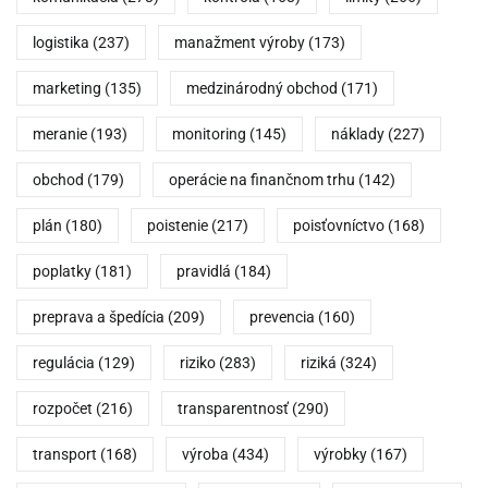
logistika
(237)
manažment výroby
(173)
marketing
(135)
medzinárodný obchod
(171)
meranie
(193)
monitoring
(145)
náklady
(227)
obchod
(179)
operácie na finančnom trhu
(142)
plán
(180)
poistenie
(217)
poisťovníctvo
(168)
poplatky
(181)
pravidlá
(184)
preprava a špedícia
(209)
prevencia
(160)
regulácia
(129)
riziko
(283)
riziká
(324)
rozpočet
(216)
transparentnosť
(290)
transport
(168)
výroba
(434)
výrobky
(167)