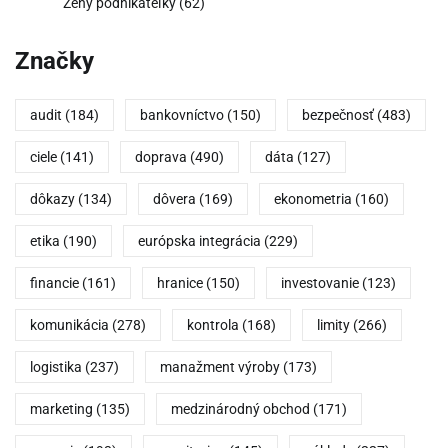
Ženy podnikateľky
(62)
Značky
audit
(184)
bankovníctvo
(150)
bezpečnosť
(483)
ciele
(141)
doprava
(490)
dáta
(127)
dôkazy
(134)
dôvera
(169)
ekonometria
(160)
etika
(190)
európska integrácia
(229)
financie
(161)
hranice
(150)
investovanie
(123)
komunikácia
(278)
kontrola
(168)
limity
(266)
logistika
(237)
manažment výroby
(173)
marketing
(135)
medzinárodný obchod
(171)