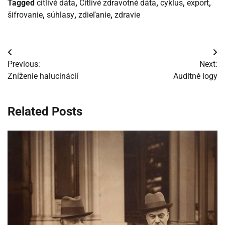
Tagged
citlivé dáta
,
Citlivé zdravotné dáta
,
cyklus
,
export
,
šifrovanie
,
súhlasy
,
zdieľanie
,
zdravie
Navigácia
Previous:
Next:
v
Zníženie halucinácií
Auditné logy
článku
Related Posts