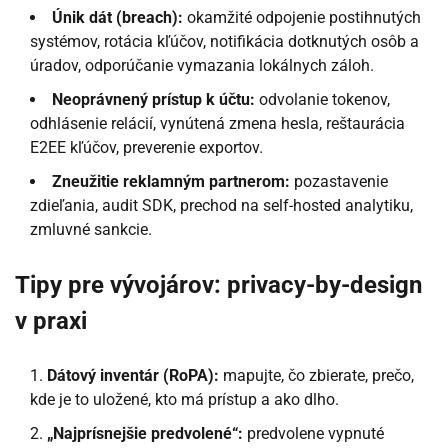
Únik dát (breach):
okamžité odpojenie postihnutých
systémov, rotácia kľúčov, notifikácia dotknutých osôb a
úradov, odporúčanie vymazania lokálnych záloh.
Neoprávnený prístup k účtu:
odvolanie tokenov,
odhlásenie relácií, vynútená zmena hesla, reštaurácia
E2EE kľúčov, preverenie exportov.
Zneužitie reklamným partnerom:
pozastavenie
zdieľania, audit SDK, prechod na self-hosted analytiku,
zmluvné sankcie.
Tipy pre vývojárov: privacy-by-design
v praxi
Dátový inventár (RoPA):
mapujte, čo zbierate, prečo,
kde je to uložené, kto má prístup a ako dlho.
„Najprísnejšie predvolené“:
predvolene vypnuté