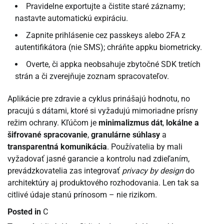
Pravidelne exportujte a čistite staré záznamy;
nastavte automatickú expiráciu.
Zapnite prihlásenie cez passkeys alebo 2FA z
autentifikátora (nie SMS); chráňte appku biometricky.
Overte, či appka neobsahuje zbytočné SDK tretích
strán a či zverejňuje zoznam spracovateľov.
Aplikácie pre zdravie a cyklus prinášajú hodnotu, no
pracujú s dátami, ktoré si vyžadujú mimoriadne prísny
režim ochrany. Kľúčom je
minimalizmus dát
,
lokálne a
šifrované spracovanie
,
granulárne súhlasy
a
transparentná komunikácia
. Používatelia by mali
vyžadovať jasné garancie a kontrolu nad zdieľaním,
prevádzkovatelia zas integrovať
privacy by design
do
architektúry aj produktového rozhodovania. Len tak sa
citlivé údaje stanú prínosom – nie rizikom.
Posted in
C