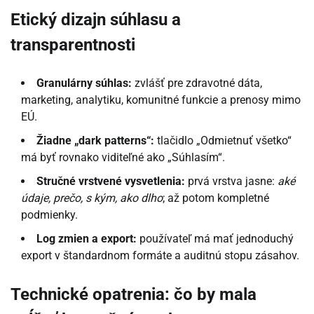
Etický dizajn súhlasu a
transparentnosti
Granulárny súhlas:
zvlášť pre zdravotné dáta,
marketing, analytiku, komunitné funkcie a prenosy mimo
EÚ.
Žiadne „dark patterns“:
tlačidlo „Odmietnuť všetko“
má byť rovnako viditeľné ako „Súhlasím“.
Stručné vrstvené vysvetlenia:
prvá vrstva jasne:
aké
údaje, prečo, s kým, ako dlho
; až potom kompletné
podmienky.
Log zmien a export:
používateľ má mať jednoduchý
export v štandardnom formáte a auditnú stopu zásahov.
Technické opatrenia: čo by mala