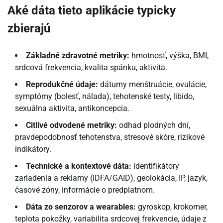
Aké dáta tieto aplikácie typicky
zbierajú
Základné zdravotné metriky:
hmotnosť, výška, BMI,
srdcová frekvencia, kvalita spánku, aktivita.
Reprodukčné údaje:
dátumy menštruácie, ovulácie,
symptómy (bolesť, nálada), tehotenské testy, libido,
sexuálna aktivita, antikoncepcia.
Citlivé odvodené metriky:
odhad plodných dní,
pravdepodobnosť tehotenstva, stresové skóre, rizikové
indikátory.
Technické a kontextové dáta:
identifikátory
zariadenia a reklamy (IDFA/GAID), geolokácia, IP, jazyk,
časové zóny, informácie o predplatnom.
Dáta zo senzorov a wearables:
gyroskop, krokomer,
teplota pokožky, variabilita srdcovej frekvencie, údaje z