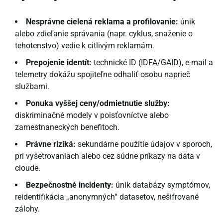
Nesprávne cielená reklama a profilovanie:
únik
alebo zdieľanie správania (napr. cyklus, snaženie o
tehotenstvo) vedie k citlivým reklamám.
Prepojenie identít:
technické ID (IDFA/GAID), e-mail a
telemetry dokážu spojiteľne odhaliť osobu naprieč
službami.
Ponuka vyššej ceny/odmietnutie služby:
diskriminačné modely v poisťovníctve alebo
zamestnaneckých benefitoch.
Právne riziká:
sekundárne použitie údajov v sporoch,
pri vyšetrovaniach alebo cez súdne príkazy na dáta v
cloude.
Bezpečnostné incidenty:
únik databázy symptómov,
reidentifikácia „anonymných“ datasetov, nešifrované
zálohy.