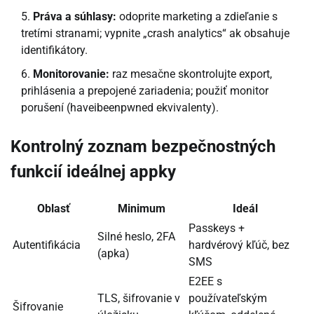
Práva a súhlasy:
odoprite marketing a zdieľanie s
tretími stranami; vypnite „crash analytics“ ak obsahuje
identifikátory.
Monitorovanie:
raz mesačne skontrolujte export,
prihlásenia a prepojené zariadenia; použiť monitor
porušení (haveibeenpwned ekvivalenty).
Kontrolný zoznam bezpečnostných
funkcií ideálnej appky
Oblasť
Minimum
Ideál
Passkeys +
Silné heslo, 2FA
Autentifikácia
hardvérový kľúč, bez
(apka)
SMS
E2EE s
TLS, šifrovanie v
používateľským
Šifrovanie