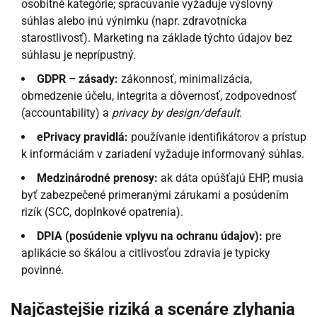
osobitné kategórie; spracúvanie vyžaduje výslovný
súhlas alebo inú výnimku (napr. zdravotnícka
starostlivosť). Marketing na základe týchto údajov bez
súhlasu je neprípustný.
GDPR – zásady:
zákonnosť, minimalizácia,
obmedzenie účelu, integrita a dôvernosť, zodpovednosť
(accountability) a
privacy by design/default
.
ePrivacy pravidlá:
používanie identifikátorov a prístup
k informáciám v zariadení vyžaduje informovaný súhlas.
Medzinárodné prenosy:
ak dáta opúšťajú EHP, musia
byť zabezpečené primeranými zárukami a posúdením
rizík (SCC, doplnkové opatrenia).
DPIA (posúdenie vplyvu na ochranu údajov):
pre
aplikácie so škálou a citlivosťou zdravia je typicky
povinné.
Najčastejšie riziká a scenáre zlyhania