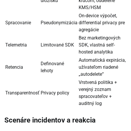
úložisku
kľúčom, oddelené
KMS/HSM
On-device výpočet,
Spracovanie
Pseudonymizácia
differential privacy pre
agregácie
Bez marketingových
Telemetria
Limitované SDK
SDK, vlastná self-
hosted analytika
Automatická expirácia,
Definované
Retencia
užívateľom riadené
lehoty
„autodelete“
Vrstvená politika +
verejný zoznam
Transparentnosť
Privacy policy
spracovateľov +
auditný log
Scenáre incidentov a reakcia