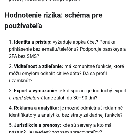
Hodnotenie rizika: schéma pre
používateľa
Identita a prístup:
vyžaduje appka účet? Ponúka
prihlásenie bez e-mailu/telefónu? Podporuje passkeys a
2FA bez SMS?
Viditeľnosť a zdieľanie:
má komunitné funkcie, ktoré
môžu omylom odhaliť citlivé dáta? Dá sa profil
uzamknúť?
Export a vymazanie:
je k dispozícii jednoduchý export
a
hard delete
vrátane záloh do 30–90 dní?
Reklama a analytika:
je možné odmietnuť reklamné
identifikátory a analytiku bez straty základnej funkcie?
Jurisdikcie a prenosy:
kde sú servery a kto má
prístup? Je uvedený zoznam spracovateľov?