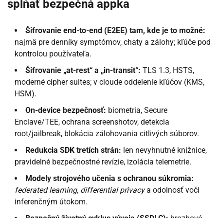
spĺňať bezpečná appka
Šifrovanie end-to-end (E2EE) tam, kde je to možné:
najmä pre denníky symptómov, chaty a zálohy; kľúče pod
kontrolou používateľa.
Šifrovanie „at-rest“ a „in-transit“:
TLS 1.3, HSTS,
moderné cipher suites; v cloude oddelenie kľúčov (KMS,
HSM).
On-device bezpečnosť:
biometria, Secure
Enclave/TEE, ochrana screenshotov, detekcia
root/jailbreak, blokácia zálohovania citlivých súborov.
Redukcia SDK tretích strán:
len nevyhnutné knižnice,
pravidelné bezpečnostné revízie, izolácia telemetrie.
Modely strojového učenia s ochranou súkromia:
federated learning
,
differential privacy
a odolnosť voči
inferenčným útokom.