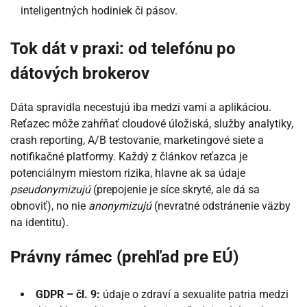
inteligentných hodiniek či pásov.
Tok dát v praxi: od telefónu po
dátových brokerov
Dáta spravidla necestujú iba medzi vami a aplikáciou.
Reťazec môže zahŕňať cloudové úložiská, služby analytiky,
crash reporting, A/B testovanie, marketingové siete a
notifikačné platformy. Každý z článkov reťazca je
potenciálnym miestom rizika, hlavne ak sa údaje
pseudonymizujú
(prepojenie je síce skryté, ale dá sa
obnoviť), no nie
anonymizujú
(nevratné odstránenie väzby
na identitu).
Právny rámec (prehľad pre EÚ)
GDPR – čl. 9:
údaje o zdraví a sexualite patria medzi