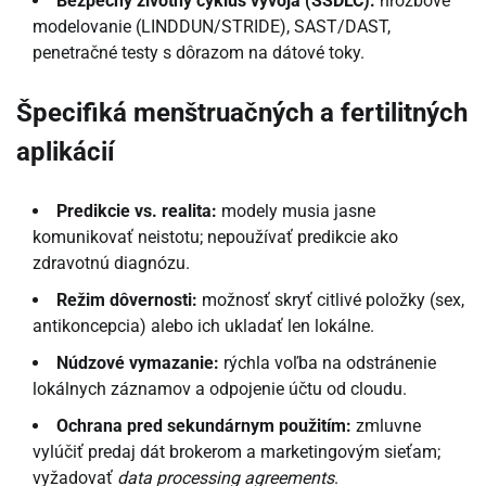
Bezpečný životný cyklus vývoja (SSDLC):
hrozbové
modelovanie (LINDDUN/STRIDE), SAST/DAST,
penetračné testy s dôrazom na dátové toky.
Špecifiká menštruačných a fertilitných
aplikácií
Predikcie vs. realita:
modely musia jasne
komunikovať neistotu; nepoužívať predikcie ako
zdravotnú diagnózu.
Režim dôvernosti:
možnosť skryť citlivé položky (sex,
antikoncepcia) alebo ich ukladať len lokálne.
Núdzové vymazanie:
rýchla voľba na odstránenie
lokálnych záznamov a odpojenie účtu od cloudu.
Ochrana pred sekundárnym použitím:
zmluvne
vylúčiť predaj dát brokerom a marketingovým sieťam;
vyžadovať
data processing agreements
.