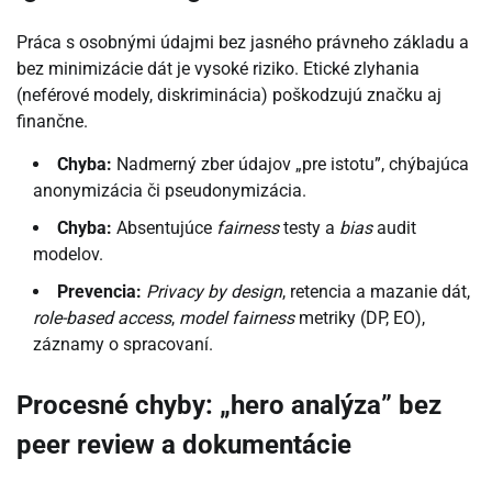
Práca s osobnými údajmi bez jasného právneho základu a
bez minimizácie dát je vysoké riziko. Etické zlyhania
(neférové modely, diskriminácia) poškodzujú značku aj
finančne.
Chyba:
Nadmerný zber údajov „pre istotu”, chýbajúca
anonymizácia či pseudonymizácia.
Chyba:
Absentujúce
fairness
testy a
bias
audit
modelov.
Prevencia:
Privacy by design
, retencia a mazanie dát,
role-based access
,
model fairness
metriky (DP, EO),
záznamy o spracovaní.
Procesné chyby: „hero analýza” bez
peer review a dokumentácie