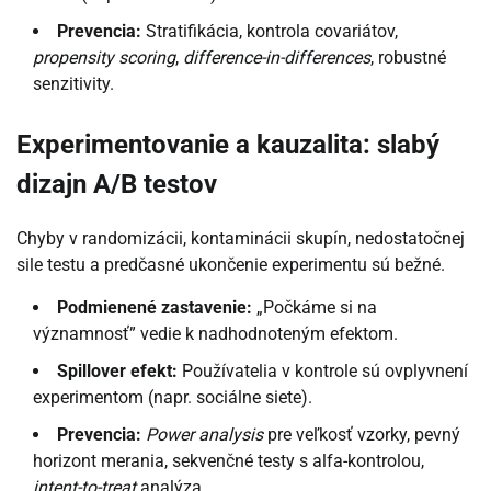
Prevencia:
Stratifikácia, kontrola covariátov,
propensity scoring
,
difference-in-differences
, robustné
senzitivity.
Experimentovanie a kauzalita: slabý
dizajn A/B testov
Chyby v randomizácii, kontaminácii skupín, nedostatočnej
sile testu a predčasné ukončenie experimentu sú bežné.
Podmienené zastavenie:
„Počkáme si na
významnosť” vedie k nadhodnoteným efektom.
Spillover efekt:
Používatelia v kontrole sú ovplyvnení
experimentom (napr. sociálne siete).
Prevencia:
Power analysis
pre veľkosť vzorky, pevný
horizont merania, sekvenčné testy s alfa-kontrolou,
intent-to-treat
analýza.