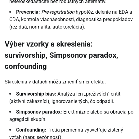
heteroskedasticite bez robustných alternatív.
Prevencia:
Pre-registration
hypotéz, delenie na EDA a
CDA, kontrola viacnásobnosti, diagnostika predpokladov
(reziduá, normalita, autokorelácia).
Výber vzorky a skreslenia:
survivorship, Simpsonov paradox,
confounding
Skreslenia v dátach môžu zmeniť smer efektu.
Survivorship bias:
Analýza len „preživších” entít
(aktívni zákazníci), ignorovanie tých, čo odpadli.
Simpsonov paradox:
Efekt mizne alebo sa obracia po
agregácii skupín.
Confounding:
Tretia premenná vysvetľuje zistený
vzťah (napr. sezónnosť).