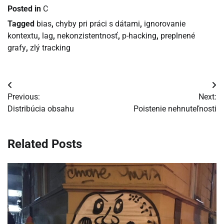
Posted in
C
Tagged
bias
,
chyby pri práci s dátami
,
ignorovanie
kontextu
,
lag
,
nekonzistentnosť
,
p-hacking
,
preplnené
grafy
,
zlý tracking
Navigácia
Previous:
Next:
v
Distribúcia obsahu
Poistenie nehnuteľnosti
článku
Related Posts