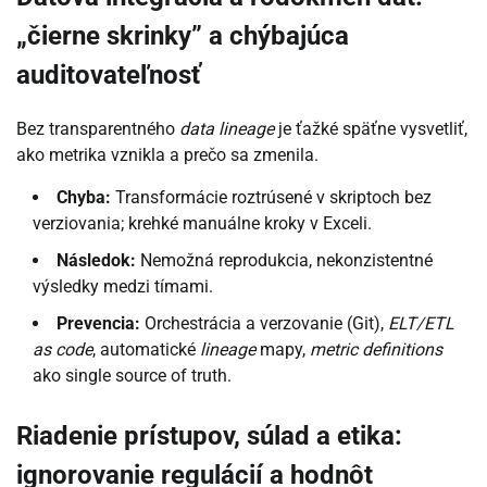
„čierne skrinky” a chýbajúca
auditovateľnosť
Bez transparentného
data lineage
je ťažké späťne vysvetliť,
ako metrika vznikla a prečo sa zmenila.
Chyba:
Transformácie roztrúsené v skriptoch bez
verziovania; krehké manuálne kroky v Exceli.
Následok:
Nemožná reprodukcia, nekonzistentné
výsledky medzi tímami.
Prevencia:
Orchestrácia a verzovanie (Git),
ELT/ETL
as code
, automatické
lineage
mapy,
metric definitions
ako single source of truth.
Riadenie prístupov, súlad a etika:
ignorovanie regulácií a hodnôt