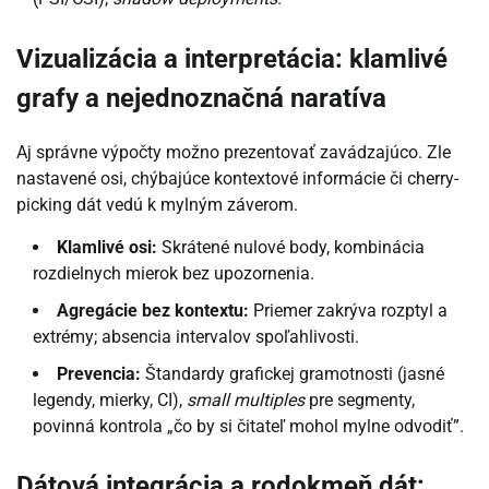
Vizualizácia a interpretácia: klamlivé
grafy a nejednoznačná naratíva
Aj správne výpočty možno prezentovať zavádzajúco. Zle
nastavené osi, chýbajúce kontextové informácie či cherry-
picking dát vedú k mylným záverom.
Klamlivé osi:
Skrátené nulové body, kombinácia
rozdielnych mierok bez upozornenia.
Agregácie bez kontextu:
Priemer zakrýva rozptyl a
extrémy; absencia intervalov spoľahlivosti.
Prevencia:
Štandardy grafickej gramotnosti (jasné
legendy, mierky, CI),
small multiples
pre segmenty,
povinná kontrola „čo by si čitateľ mohol mylne odvodiť”.
Dátová integrácia a rodokmeň dát: