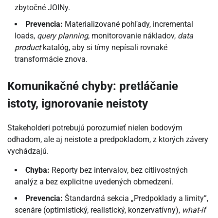
zbytočné JOINy.
Prevencia:
Materializované pohľady, incremental
loads,
query planning
, monitorovanie nákladov,
data
product
katalóg, aby si tímy nepísali rovnaké
transformácie znova.
Komunikačné chyby: pretláčanie
istoty, ignorovanie neistoty
Stakeholderi potrebujú porozumieť nielen bodovým
odhadom, ale aj neistote a predpokladom, z ktorých závery
vychádzajú.
Chyba:
Reporty bez intervalov, bez citlivostných
analýz a bez explicitne uvedených obmedzení.
Prevencia:
Štandardná sekcia „Predpoklady a limity”,
scenáre (optimistický, realistický, konzervatívny),
what-if