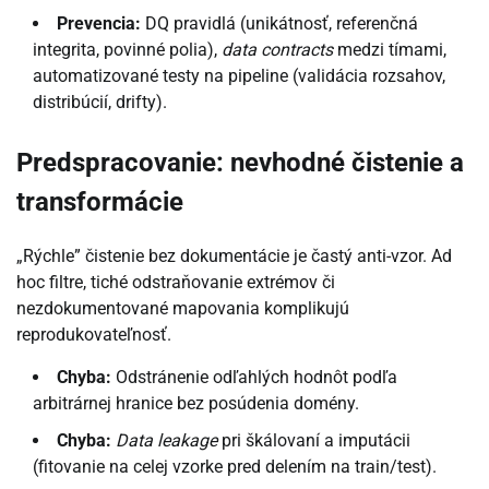
Prevencia:
DQ pravidlá (unikátnosť, referenčná
integrita, povinné polia),
data contracts
medzi tímami,
automatizované testy na pipeline (validácia rozsahov,
distribúcií, drifty).
Predspracovanie: nevhodné čistenie a
transformácie
„Rýchle” čistenie bez dokumentácie je častý anti-vzor. Ad
hoc filtre, tiché odstraňovanie extrémov či
nezdokumentované mapovania komplikujú
reprodukovateľnosť.
Chyba:
Odstránenie odľahlých hodnôt podľa
arbitrárnej hranice bez posúdenia domény.
Chyba:
Data leakage
pri škálovaní a imputácii
(fitovanie na celej vzorke pred delením na train/test).