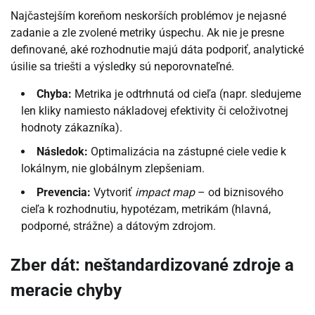
Najčastejším koreňom neskorších problémov je nejasné
zadanie a zle zvolené metriky úspechu. Ak nie je presne
definované, aké rozhodnutie majú dáta podporiť, analytické
úsilie sa triešti a výsledky sú neporovnateľné.
Chyba:
Metrika je odtrhnutá od cieľa (napr. sledujeme
len kliky namiesto nákladovej efektivity či celoživotnej
hodnoty zákazníka).
Následok:
Optimalizácia na zástupné ciele vedie k
lokálnym, nie globálnym zlepšeniam.
Prevencia:
Vytvoriť
impact map
– od biznisového
cieľa k rozhodnutiu, hypotézam, metrikám (hlavná,
podporné, strážne) a dátovým zdrojom.
Zber dát: neštandardizované zdroje a
meracie chyby