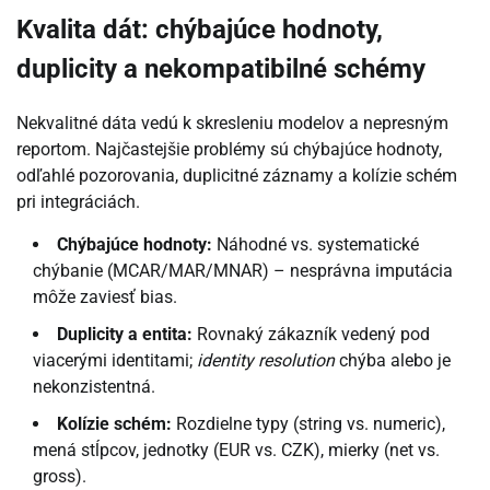
Kvalita dát: chýbajúce hodnoty,
duplicity a nekompatibilné schémy
Nekvalitné dáta vedú k skresleniu modelov a nepresným
reportom. Najčastejšie problémy sú chýbajúce hodnoty,
odľahlé pozorovania, duplicitné záznamy a kolízie schém
pri integráciách.
Chýbajúce hodnoty:
Náhodné vs. systematické
chýbanie (MCAR/MAR/MNAR) – nesprávna imputácia
môže zaviesť bias.
Duplicity a entita:
Rovnaký zákazník vedený pod
viacerými identitami;
identity resolution
chýba alebo je
nekonzistentná.
Kolízie schém:
Rozdielne typy (string vs. numeric),
mená stĺpcov, jednotky (EUR vs. CZK), mierky (net vs.
gross).