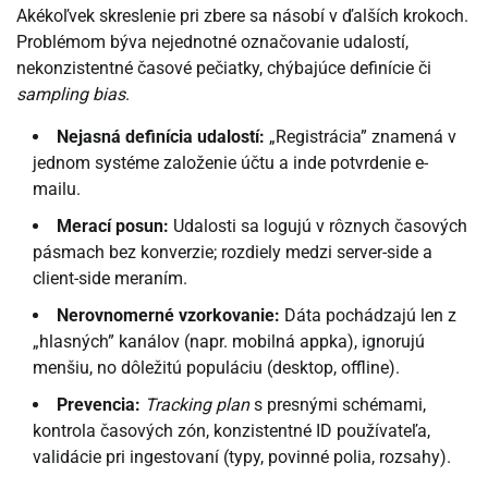
Akékoľvek skreslenie pri zbere sa násobí v ďalších krokoch.
Problémom býva nejednotné označovanie udalostí,
nekonzistentné časové pečiatky, chýbajúce definície či
sampling bias
.
Nejasná definícia udalostí:
„Registrácia” znamená v
jednom systéme založenie účtu a inde potvrdenie e-
mailu.
Merací posun:
Udalosti sa logujú v rôznych časových
pásmach bez konverzie; rozdiely medzi server-side a
client-side meraním.
Nerovnomerné vzorkovanie:
Dáta pochádzajú len z
„hlasných” kanálov (napr. mobilná appka), ignorujú
menšiu, no dôležitú populáciu (desktop, offline).
Prevencia:
Tracking plan
s presnými schémami,
kontrola časových zón, konzistentné ID používateľa,
validácie pri ingestovaní (typy, povinné polia, rozsahy).