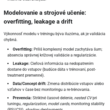
Modelovanie a strojové učenie:
overfitting, leakage a drift
Výkonnosť modelu v tréningu býva iluzórna, ak je validácia
chybná.
Overfitting:
Príliš komplexný model zachytáva šum;
absencia správnej krížovej validácie a regularizácie.
Leakage:
Cieľová informácia sa nedopatrením
dostane do vstupov (budúce dáta v trénovaní, post-
treatment premenné).
Data/Concept drift:
Zmena distribúcie vstupov alebo
vzťahov v čase bez monitoringu a re-trénovania.
Prevencia:
Striktné časové delenie,
nested CV
pri
tuningu,
regularization
,
model cards
, monitoring stability
(PSI/CSI),
shadow deployments
.