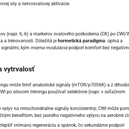
ej sily a nervosvalovej aktivácie.
ínov (napr. IL-6) a markerov svalového poškodenia (CK) po CWI/
a a trénovanosti. Dôležitá je
hormetická paradigma
: úplná a
 signálmi, kým
mierna modulácia
podporí komfort bez negatív
a vytrvalosť
éningu môže tlmiť anabolické signály (mTOR/p70S6K) a z dlhod
CWI po silovom tréningu používať selektívne (napr. v súťažnom
 je vplyv na mitochondriálne signály konzistentný; CWI môže po
čným benefitom, bez jasného negatívneho vplyvu na aerobné zi
zlepšiť vnímanú regeneráciu a spánok, čo sekundárne podporí