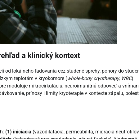
ehľad a klinický kontext
ií od lokálneho ľadovania cez studené sprchy, ponory do stude
nízkym teplotám v kryokomore (
whole-body cryotherapy, WBC
).
toré moduluje mikrocirkuláciu, neuroimunitnú odpoveď a vníman
ávkovanie, prínosy i limity kryoterapie v kontexte zápalu, bolesti
ch:
(1) iniciácia
(vazodilatácia, permeabilita, migrácia neutrofilov