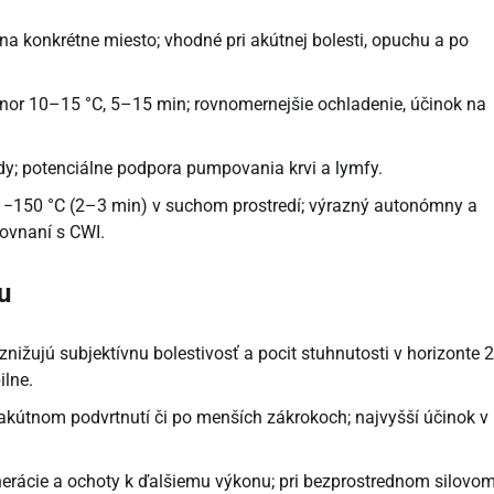
 na konkrétne miesto; vhodné pri akútnej bolesti, opuchu a po
onor 10–15 °C, 5–15 min; rovnomernejšie ochladenie, účinok na
vody; potenciálne podpora pumpovania krvi a lymfy.
až −150 °C (2–3 min) v suchom prostredí; výrazný autonómny a
rovnaní s CWI.
u
znižujú subjektívnu bolestivosť a pocit stuhnutosti v horizonte
ilne.
 akútnom podvrtnutí či po menších zákrokoch; najvyšší účinok v
nerácie a ochoty k ďalšiemu výkonu; pri bezprostrednom silovo