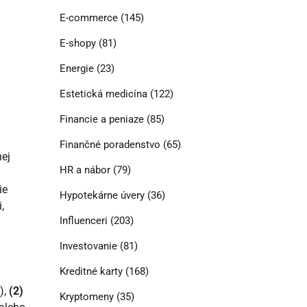
E-commerce
(145)
E-shopy
(81)
Energie
(23)
Estetická medicína
(122)
Financie a peniaze
(85)
Finančné poradenstvo
(65)
nej
HR a nábor
(79)
ie
Hypotekárne úvery
(36)
,
Influenceri
(203)
Investovanie
(81)
Kreditné karty
(168)
),
(2)
Kryptomeny
(35)