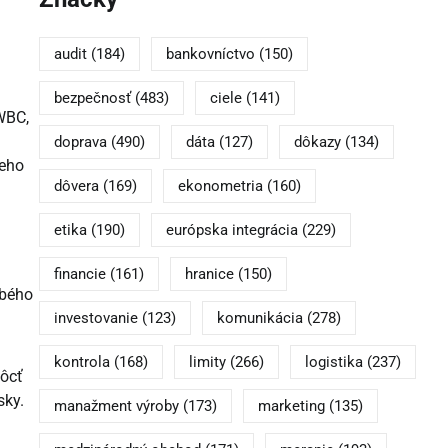
audit
(184)
bankovníctvo
(150)
bezpečnosť
(483)
ciele
(141)
WBC,
doprava
(490)
dáta
(127)
dôkazy
(134)
neho
dôvera
(169)
ekonometria
(160)
etika
(190)
európska integrácia
(229)
financie
(161)
hranice
(150)
obého
investovanie
(123)
komunikácia
(278)
kontrola
(168)
limity
(266)
logistika
(237)
môcť
sky.
manažment výroby
(173)
marketing
(135)