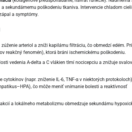
lácia
(kolagénové preusporiadanie, návrat funkcie). Nadmerná 
 a sekundárnemu poškodeniu tkaniva. Intervencie chladom ciel
) zápal a symptómy.
u
 zúženie arteriol a zníži kapilárnu filtráciu, čo obmedzí edém. Pri
ingov reakčný fenomén), ktorá bráni ischemickému poškodeniu.
hlosti vedenia A-delta a C vlákien tlmí nocicepciu a znižuje svalo
 cytokínov (napr. zníženie IL-6, TNF-α v niektorých protokoloch)
ympatikus–HPA), čo môže meniť vnímanie bolesti a reaktívnosť
 reakcií a lokálneho metabolizmu obmedzuje sekundárnu hypoxic