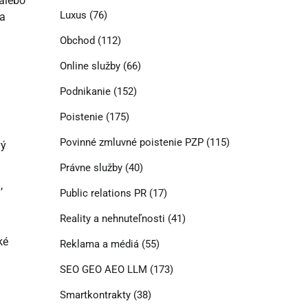
alebo
Luxus
(76)
ia
Obchod
(112)
Online služby
(66)
Podnikanie
(152)
Poistenie
(175)
Povinné zmluvné poistenie PZP
(115)
vý
Právne služby
(40)
,
Public relations PR
(17)
Reality a nehnuteľnosti
(41)
ké
Reklama a médiá
(55)
SEO GEO AEO LLM
(173)
Smartkontrakty
(38)