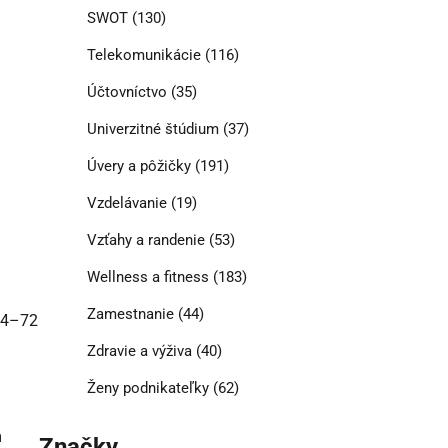
SWOT
(130)
Telekomunikácie
(116)
Účtovníctvo
(35)
Univerzitné štúdium
(37)
Úvery a pôžičky
(191)
Vzdelávanie
(19)
Vzťahy a randenie
(53)
Wellness a fitness
(183)
Zamestnanie
(44)
 24–72
Zdravie a výživa
(40)
Ženy podnikateľky
(62)
m
Značky