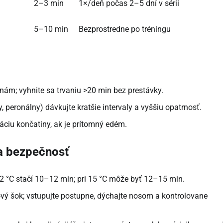
2–3 min
1×/deň počas 2–5 dní v sérii
5–10 min
Bezprostredne po tréningu
linám; vyhnite sa trvaniu >20 min bez prestávky.
 peronálny) dávkujte kratšie intervaly a vyššiu opatrnosť.
ciu končatiny, ak je prítomný edém.
 a bezpečnosť
–12 °C stačí 10–12 min; pri 15 °C môže byť 12–15 min.
ový šok; vstupujte postupne, dýchajte nosom a kontrolovane