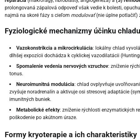
reparácia
(makrofágy, fibroblasty, angiogenéza) a
(3) remode
prolongovaná zápalová odpoveď však vedie k bolesti, opuchu
najmä na skoré fázy s cieľom
modulovať
(nie úplne potlačiť
Fyziologické mechanizmy účinku chlad
Vazokonstrikcia a mikrocirkulácia
: lokálny chlad vyvolá
dlhšej expozícii dochádza k cyklickej vazodilatácii (Hunt
Spomalenie vedenia nervových vzruchov
: zníženie rýc
tonus.
Neuroimunitná modulácia
: chlad ovplyvňuje uvoľňovanie
zvyšuje noradrenalín a aktivuje osi stresovej adaptácie (s
imunitných buniek.
Metabolické efekty
: zníženie rýchlosti enzymatických
poškodenie po akútnom úraze.
Formy kryoterapie a ich charakteristiky