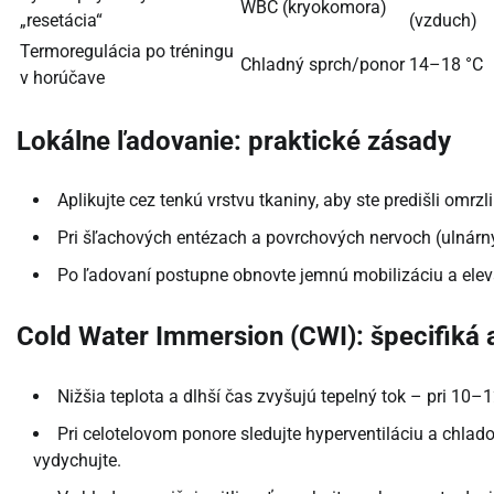
WBC (kryokomora)
„resetácia“
(vzduch)
Termoregulácia po tréningu
Chladný sprch/ponor
14–18 °C
v horúčave
Lokálne ľadovanie: praktické zásady
Aplikujte cez tenkú vrstvu tkaniny, aby ste predišli omrz
Pri šľachových entézach a povrchových nervoch (ulnárny,
Po ľadovaní postupne obnovte jemnú mobilizáciu a elevá
Cold Water Immersion (CWI): špecifiká
Nižšia teplota a dlhší čas zvyšujú tepelný tok – pri 10
Pri celotelovom ponore sledujte hyperventiláciu a chlad
vydychujte.