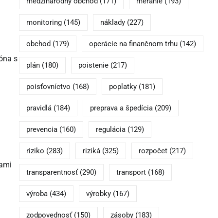
medzinárodný obchod
(171)
meranie
(193)
monitoring
(145)
náklady
(227)
obchod
(179)
operácie na finančnom trhu
(142)
óna s
plán
(180)
poistenie
(217)
poisťovníctvo
(168)
poplatky
(181)
pravidlá
(184)
preprava a špedícia
(209)
prevencia
(160)
regulácia
(129)
riziko
(283)
riziká
(325)
rozpočet
(217)
lami
transparentnosť
(290)
transport
(168)
výroba
(434)
výrobky
(167)
zodpovednosť
(150)
zásoby
(183)