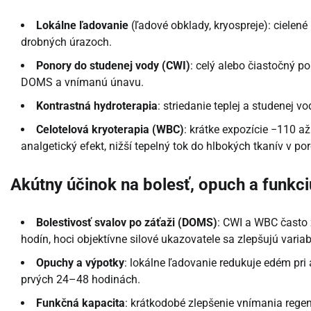
Lokálne ľadovanie
(ľadové obklady, kryospreje): cielené
drobných úrazoch.
Ponory do studenej vody (CWI)
: celý alebo čiastočný p
DOMS a vnímanú únavu.
Kontrastná hydroterapia
: striedanie teplej a studenej 
Celotelová kryoterapia (WBC)
: krátke expozície −110 
analgetický efekt, nižší tepelný tok do hlbokých tkanív v po
Akútny účinok na bolesť, opuch a funkci
Bolestivosť svalov po záťaži (DOMS)
: CWI a WBC často 
hodín, hoci objektívne silové ukazovatele sa zlepšujú variab
Opuchy a výpotky
: lokálne ľadovanie redukuje edém pri
prvých 24–48 hodinách.
Funkčná kapacita
: krátkodobé zlepšenie vnímania rege