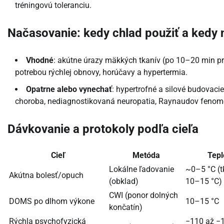
tréningovú toleranciu.
Načasovanie: kedy chlad použiť a kedy 
Vhodné
: akútne úrazy mäkkých tkanív (po 10–20 min p
potrebou rýchlej obnovy, horúčavy a hypertermia.
Opatrne alebo vynechať
: hypertrofné a silové budovacie
choroba, nediagnostikovaná neuropatia, Raynaudov fenom
Dávkovanie a protokoly podľa cieľa
Cieľ
Metóda
Tepl
Lokálne ľadovanie
~0–5 °C (t
Akútna bolesť/opuch
(obklad)
10–15 °C)
CWI (ponor dolných
DOMS po dlhom výkone
10–15 °C
končatín)
Rýchla psychofyzická
−110 až −