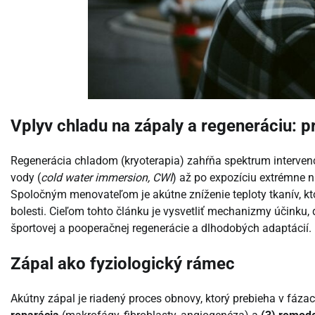
Vplyv chladu na zápaly a regeneráciu: pr
Regenerácia chladom (kryoterapia) zahŕňa spektrum intervenc
vody (
cold water immersion, CWI
) až po expozíciu extrémne 
Spoločným menovateľom je akútne zníženie teploty tkanív, k
bolesti. Cieľom tohto článku je vysvetliť mechanizmy účinku, d
športovej a pooperačnej regenerácie a dlhodobých adaptácií.
Zápal ako fyziologický rámec
Akútny zápal je riadený proces obnovy, ktorý prebieha v fáza