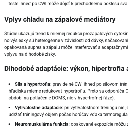
teste ihneď po CWI môže dôjsť k prechodnému poklesu svalov
Vplyv chladu na zápalové mediátory
Štúdie ukazujú trend k miernej redukcii prozápalových cytok
no výsledky sú heterogénne v závislosti od dávky, načasovani
opakovaná supresia zápalu môže interferovať s adaptačnými
vplyvu na dlhodobé zisky.
Dlhodobé adaptácie: výkon, hipertrofia 
Sila a hypertrofia
: pravidelné CWI ihneď po silovom tr
hľadiska mierne redukovať hypertrofiu. Preto sa odporúča 
období na potlačenie DOMS, nie v hypertrofnej fáze).
Vytrvalostné adaptácie
: pri vytrvalostnom tréningu nie
udržať tréningový objem počas horúčav vďaka termoregula
Neuromuskulárna funkcia
: opakované expozície môžu 