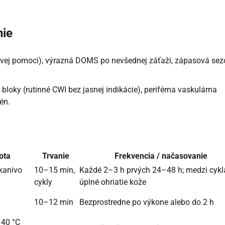
nie
rvej pomoci), výrazná DOMS po nevšednej záťaži, zápasová sez
 bloky (rutinné CWI bez jasnej indikácie), periférna vaskulárna
én.
ota
Trvanie
Frekvencia / načasovanie
kanivo
10–15 min,
Každé 2–3 h prvých 24–48 h; medzi cyk
cykly
úplné ohriatie kože
10–12 min
Bezprostredne po výkone alebo do 2 h
140 °C