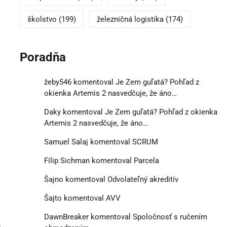
školstvo
(199)
železničná logistika
(174)
Poradňa
žeby546
komentoval
Je Zem guľatá? Pohľad z
okienka Artemis 2 nasvedčuje, že áno…
Daky
komentoval
Je Zem guľatá? Pohľad z okienka
Artemis 2 nasvedčuje, že áno…
Samuel Salaj
komentoval
SCRUM
Filip Sichman
komentoval
Parcela
Šajno
komentoval
Odvolateľný akreditív
Šajto
komentoval
AVV
DawnBreaker
komentoval
Spoločnosť s ručením