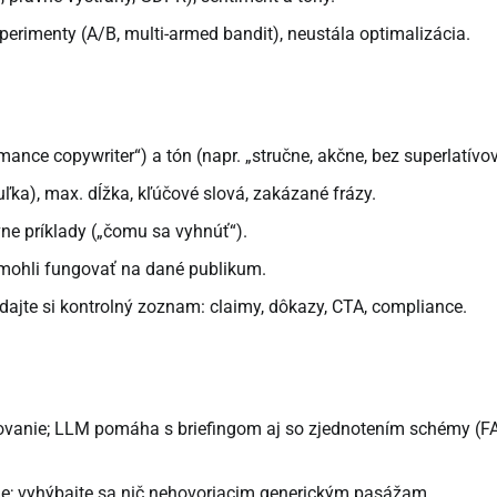
rimenty (A/B, multi-armed bandit), neustála optimalizácia.
mance copywriter“) a tón (napr. „stručne, akčne, bez superlatívov
ka), max. dĺžka, kľúčové slová, zakázané frázy.
vne príklady („čomu sa vyhnúť“).
 mohli fungovať na dané publikum.
dajte si kontrolný zoznam: claimy, dôkazy, CTA, compliance.
nkovanie; LLM pomáha s briefingom aj so zjednotením schémy (F
oje; vyhýbajte sa nič nehovoriacim generickým pasážam.