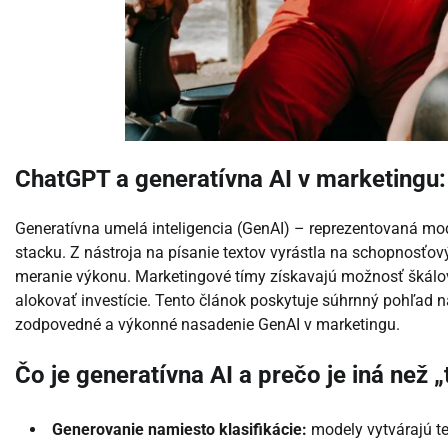
ChatGPT a generatívna AI v marketingu:
Generatívna umelá inteligencia (GenAI) – reprezentovaná m
stacku. Z nástroja na písanie textov vyrástla na schopnosťov
meranie výkonu. Marketingové tímy získavajú možnosť škálov
alokovať investície. Tento článok poskytuje súhrnný pohľad na p
zodpovedné a výkonné nasadenie GenAI v marketingu.
Čo je generatívna AI a prečo je iná než „
Generovanie namiesto klasifikácie:
modely vytvárajú tex