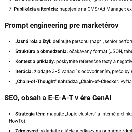
Publikácia a iterácia:
napojenie na CMS/Ad Manager; expe
Prompt engineering pre marketérov
Jasná rola a štýl:
definujte personu (napr. „senior perfor
Štruktúra a obmedzenia:
očakávaný formát (JSON, tabuľ
Kontext a príklady:
poskytnite referenčné texty a negatí
Iterácia:
žiadajte 3–5 variácií s odôvodnením, prečo by
„Chain-of-Thought“ nahrádza „Chain-of-Checks“:
vyžia
SEO, obsah a E-E-A-T v ére GenAI
Stratégia tém:
mapujte „topic clusters“ a interné preli
HowTo).
Zdrojovosť:
vkladajte citácie a odkazy na primárne zdr