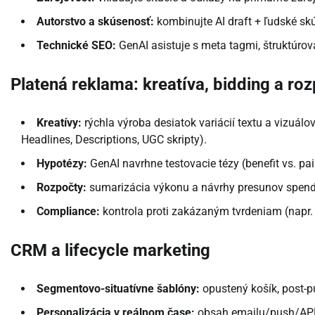
Autorstvo a skúsenosť:
kombinujte AI draft + ľudské skú
Technické SEO:
GenAI asistuje s meta tagmi, štruktúrov
Platená reklama: kreatíva, bidding a ro
Kreatívy:
rýchla výroba desiatok variácií textu a vizuál
Headlines, Descriptions, UGC skripty).
Hypotézy:
GenAI navrhne testovacie tézy (benefit vs. pain
Rozpočty:
sumarizácia výkonu a návrhy presunov spendu
Compliance:
kontrola proti zakázaným tvrdeniam (napr.
CRM a lifecycle marketing
Segmentovo-situatívne šablóny:
opustený košík, post-p
Personalizácia v reálnom čase:
obsah emailu/push/APP 