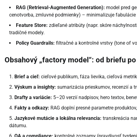
RAG (Retrieval-Augmented Generation):
model pred gen
cenotvorba, zmluvné podmienky) – minimalizuje fabulácie 
Feature Store:
zdieľané atribúty (napr. skóre náchylnos
tradičné modely.
Policy Guardrails:
filtračné a kontrolné vrstvy (tone of
Obsahový „factory model“: od briefu po
Brief a cieľ:
cieľové publikum, fáza lievika, cieľová metri
Výskum a insighty:
sumarizácia prieskumov, recenzií a tr
Drafty a variácie:
5–20 verzií nadpisov, hero textov, bene
Fakty a odkazy:
RAG doplní presné parametre produktov,
Jazykové mutácie a lokálna relevancia:
transkreácia na
dátumu.
QA a compliance:
kontrolné zoznamy (pravdivosť tvrdení,