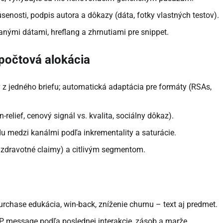
senosti, podpis autora a dôkazy (dáta, fotky vlastných testov).
anými dátami, hreflang a zhrnutiami pre snippet.
zpočtová alokácia
ov z jedného briefu; automatická adaptácia pre formáty (RSAs,
-relief, cenový signál vs. kvalita, sociálny dôkaz).
 medzi kanálmi podľa inkrementality a saturácie.
 zdravotné claimy) a citlivým segmentom.
urchase edukácia, win-back, zníženie churnu – text aj predmet.
message podľa poslednej interakcie, zásob a marže.