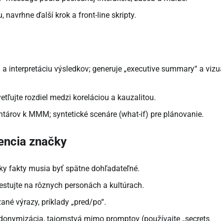
navrhne ďalší krok a front-line skripty.
 interpretáciu výsledkov; generuje „executive summary“ a vizu
etľujte rozdiel medzi koreláciou a kauzalitou.
tárov k MMM; syntetické scenáre (what-if) pre plánovanie.
tencia značky
tky fakty musia byť spätne dohľadateľné.
estujte na rôznych personách a kultúrach.
ané výrazy, príklady „pred/po“.
donymizácia, tajomstvá mimo promptov (používajte „secrets