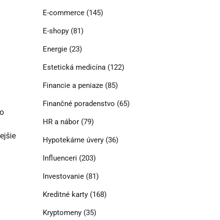
E-commerce
(145)
E-shopy
(81)
Energie
(23)
Estetická medicína
(122)
Financie a peniaze
(85)
Finančné poradenstvo
(65)
ho
HR a nábor
(79)
ejšie
Hypotekárne úvery
(36)
Influenceri
(203)
Investovanie
(81)
Kreditné karty
(168)
Kryptomeny
(35)