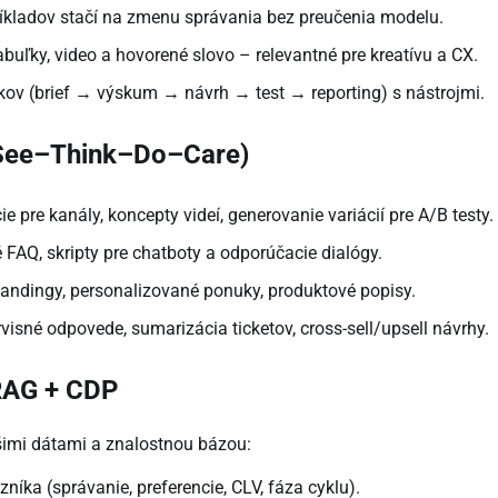
ríkladov stačí na zmenu správania bez preučenia modelu.
abuľky, video a hovorené slovo – relevantné pre kreatívu a CX.
kov (brief → výskum → návrh → test → reporting) s nástrojmi.
 (See–Think–Do–Care)
cie pre kanály, koncepty videí, generovanie variácií pre A/B testy.
FAQ, skripty pre chatboty a odporúčacie dialógy.
landingy, personalizované ponuky, produktové popisy.
rvisné odpovede, sumarizácia ticketov, cross-sell/upsell návrhy.
 RAG + CDP
šimi dátami a znalostnou bázou:
zníka (správanie, preferencie, CLV, fáza cyklu).