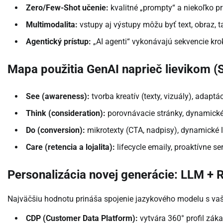
Zero/Few-Shot učenie:
kvalitné „prompty“ a niekoľko p
Multimodalita:
vstupy aj výstupy môžu byť text, obraz, t
Agentický prístup:
„AI agenti“ vykonávajú sekvencie kro
Mapa použitia GenAI naprieč lievikom
See (awareness):
tvorba kreatív (texty, vizuály), adaptá
Think (consideration):
porovnávacie stránky, dynamické 
Do (conversion):
mikrotexty (CTA, nadpisy), dynamické 
Care (retencia a lojalita):
lifecycle emaily, proaktívne se
Personalizácia novej generácie: LLM +
Najväčšiu hodnotu prináša spojenie jazykového modelu s va
CDP (Customer Data Platform):
vytvára 360° profil záka