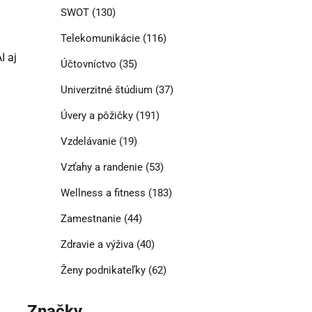
SWOT
(130)
Telekomunikácie
(116)
I aj
Účtovníctvo
(35)
Univerzitné štúdium
(37)
Úvery a pôžičky
(191)
Vzdelávanie
(19)
Vzťahy a randenie
(53)
Wellness a fitness
(183)
Zamestnanie
(44)
Zdravie a výživa
(40)
Ženy podnikateľky
(62)
Značky