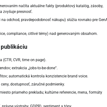
erovaním načíta aktuálne fakty (produktový katalóg, zásoby,
a zvyšuje presnosť.
ti na odchod, pravdepodobnosť nákupu) slúžia rovnako pre GenA
 voice, compliance, citlivé témy) nad generovaným obsahom.
 publikáciu
ka (CTR, CVR, time on page).
endov; extrakcia „jobs-to-be-done“.
fitov; automatická kontrola konzistencie brand voice.
 ceny, dostupnosť, záručné podmienky.
miesto priameho prekladu; kultúrne referencie, mena, formáty
 právne výstrahy, GDPR), sentiment a tóny.