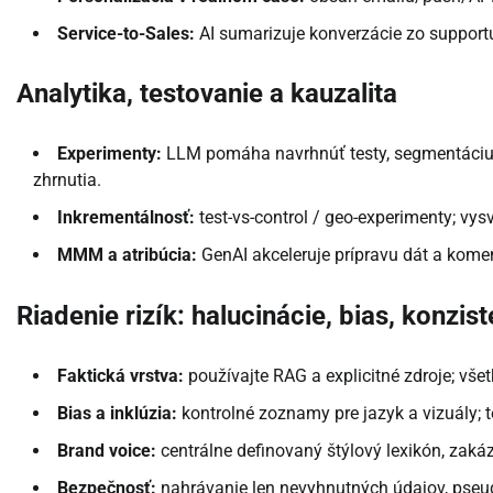
Service-to-Sales:
AI sumarizuje konverzácie zo supportu, 
Analytika, testovanie a kauzalita
Experimenty:
LLM pomáha navrhnúť testy, segmentáciu a
zhrnutia.
Inkrementálnosť:
test-vs-control / geo-experimenty; vysv
MMM a atribúcia:
GenAI akceleruje prípravu dát a komen
Riadenie rizík: halucinácie, bias, konzis
Faktická vrstva:
používajte RAG a explicitné zdroje; vše
Bias a inklúzia:
kontrolné zoznamy pre jazyk a vizuály; t
Brand voice:
centrálne definovaný štýlový lexikón, zakáz
Bezpečnosť:
nahrávanie len nevyhnutných údajov, pseu