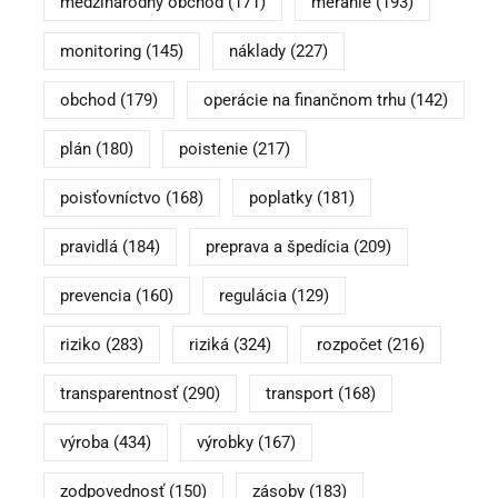
medzinárodný obchod
(171)
meranie
(193)
monitoring
(145)
náklady
(227)
obchod
(179)
operácie na finančnom trhu
(142)
plán
(180)
poistenie
(217)
poisťovníctvo
(168)
poplatky
(181)
pravidlá
(184)
preprava a špedícia
(209)
prevencia
(160)
regulácia
(129)
riziko
(283)
riziká
(324)
rozpočet
(216)
transparentnosť
(290)
transport
(168)
výroba
(434)
výrobky
(167)
zodpovednosť
(150)
zásoby
(183)