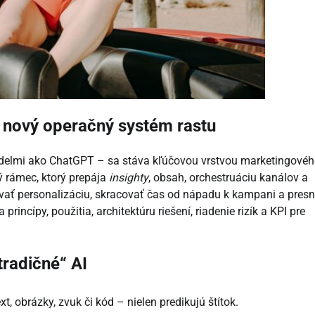
 nový operačný systém rastu
odelmi ako ChatGPT – sa stáva kľúčovou vrstvou marketingové
ý rámec, ktorý prepája
insighty
, obsah, orchestruáciu kanálov a
ať personalizáciu, skracovať čas od nápadu k kampani a presn
rincípy, použitia, architektúru riešení, riadenie rizík a KPI pre
tradičné“ AI
t, obrázky, zvuk či kód – nielen predikujú štítok.