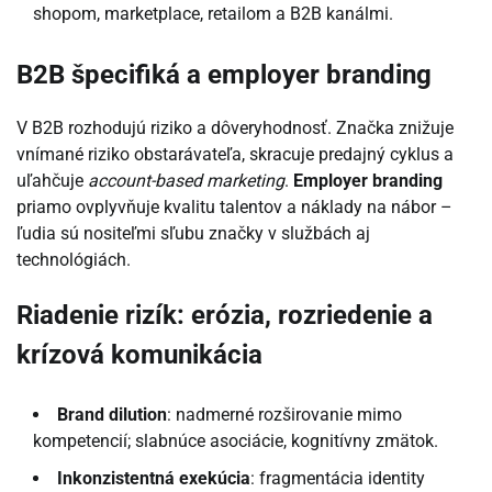
shopom, marketplace, retailom a B2B kanálmi.
B2B špecifiká a employer branding
V B2B rozhodujú riziko a dôveryhodnosť. Značka znižuje
vnímané riziko obstarávateľa, skracuje predajný cyklus a
uľahčuje
account-based marketing
.
Employer branding
priamo ovplyvňuje kvalitu talentov a náklady na nábor –
ľudia sú nositeľmi sľubu značky v službách aj
technológiách.
Riadenie rizík: erózia, rozriedenie a
krízová komunikácia
Brand dilution
: nadmerné rozširovanie mimo
kompetencií; slabnúce asociácie, kognitívny zmätok.
Inkonzistentná exekúcia
: fragmentácia identity