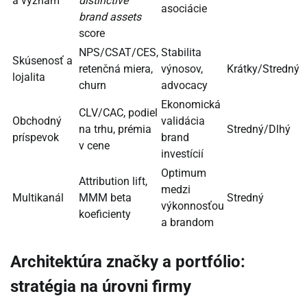
a význam
distinctive
asociácie
brand assets
score
NPS/CSAT/CES,
Stabilita
Skúsenosť a
retenčná miera,
výnosov,
Krátky/Stredný
lojalita
churn
advocacy
Ekonomická
CLV/CAC, podiel
Obchodný
validácia
na trhu, prémia
Stredný/Dlhý
príspevok
brand
v cene
investícií
Optimum
Attribution lift,
medzi
Multikanál
MMM beta
Stredný
výkonnosťou
koeficienty
a brandom
Architektúra značky a portfólio:
stratégia na úrovni firmy