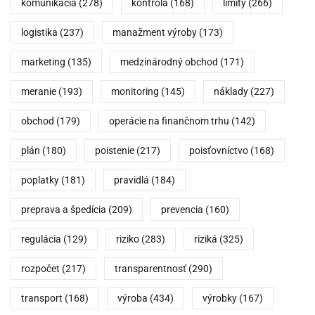
komunikácia
(278)
kontrola
(168)
limity
(266)
logistika
(237)
manažment výroby
(173)
marketing
(135)
medzinárodný obchod
(171)
meranie
(193)
monitoring
(145)
náklady
(227)
obchod
(179)
operácie na finančnom trhu
(142)
plán
(180)
poistenie
(217)
poisťovníctvo
(168)
poplatky
(181)
pravidlá
(184)
preprava a špedícia
(209)
prevencia
(160)
regulácia
(129)
riziko
(283)
riziká
(325)
rozpočet
(217)
transparentnosť
(290)
transport
(168)
výroba
(434)
výrobky
(167)