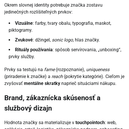
Okrem slovnej identity potrebuje značka zostavu
jedinečných rozlíšiteľných prvkov:
Vizuálne
: farby, tvary obalu, typografia, maskot,
piktogramy.
Zvukové
: džingel,
sonic logo
, hlas značky.
Rituály používania
: spôsob servírovania, „unboxing“,
prvky služby.
Prvky sa testujú na
fame
(rozpoznanie),
uniqueness
(priradenie k značke) a
reach
(pokrytie kategórie). Cieľom je
zvyšovať
mentálne skratky
naprieč situáciami nákupu.
Brand, zákaznícka skúsenosť a
službový dizajn
Hodnota značky sa materializuje v
touchpointoch
: web,