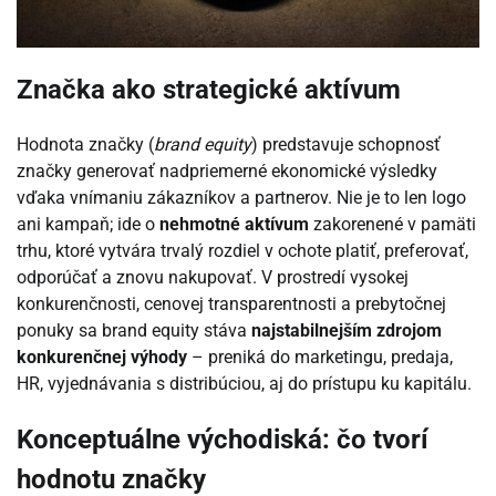
Značka ako strategické aktívum
Hodnota značky (
brand equity
) predstavuje schopnosť
značky generovať nadpriemerné ekonomické výsledky
vďaka vnímaniu zákazníkov a partnerov. Nie je to len logo
ani kampaň; ide o
nehmotné aktívum
zakorenené v pamäti
trhu, ktoré vytvára trvalý rozdiel v ochote platiť, preferovať,
odporúčať a znovu nakupovať. V prostredí vysokej
konkurenčnosti, cenovej transparentnosti a prebytočnej
ponuky sa brand equity stáva
najstabilnejším zdrojom
konkurenčnej výhody
– preniká do marketingu, predaja,
HR, vyjednávania s distribúciou, aj do prístupu ku kapitálu.
Konceptuálne východiská: čo tvorí
hodnotu značky