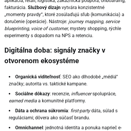
aplikácia, retail, logistika, zákaznícka podpora, onboarding,
fakturácia.
Službový dizajn
vytvára konzistentné
„momenty pravdy“, ktoré zosúlaďujú sľub (komunikácia) a
doručenie (operácie). Nástroje:
journey mapping
,
service
blueprinting
,
voice of customer
, mystery shopping, rýchle
experimenty s dopadom na NPS a retenciu.
Digitálna doba: signály značky v
otvorenom ekosystéme
Organická viditeľnosť
: SEO ako dlhodobé „médiá“
značky; autorita vs. taktické kampane.
Sociálne dôkazy
: recenzie,
influencer
spolupráce,
earned media
a komunitné platformy.
Dáta a ochrana súkromia
:
first-party
dáta, súlad s
reguláciami; dôvera ako súčasť brandu.
Omnichannel
: jednotná identita a ponuka naprieč e-