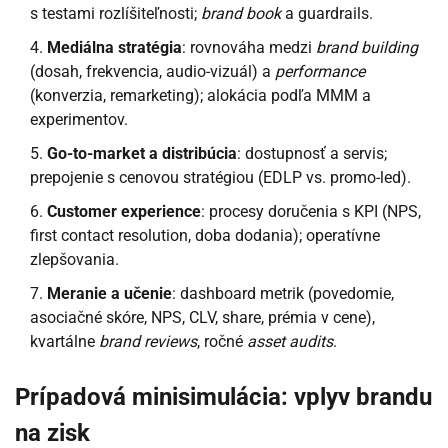
s testami rozlíšiteľnosti;
brand book
a guardrails.
Mediálna stratégia
: rovnováha medzi
brand building
(dosah, frekvencia, audio-vizuál) a
performance
(konverzia, remarketing); alokácia podľa MMM a
experimentov.
Go-to-market a distribúcia
: dostupnosť a servis;
prepojenie s cenovou stratégiou (EDLP vs. promo-led).
Customer experience
: procesy doručenia s KPI (NPS,
first contact resolution, doba dodania); operatívne
zlepšovania.
Meranie a učenie
: dashboard metrik (povedomie,
asociačné skóre, NPS, CLV, share, prémia v cene),
kvartálne
brand reviews
, ročné
asset audits
.
Prípadová minisimulácia: vplyv brandu
na zisk