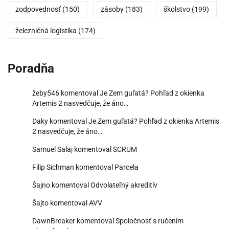
zodpovednosť
(150)
zásoby
(183)
školstvo
(199)
železničná logistika
(174)
Poradňa
žeby546
komentoval
Je Zem guľatá? Pohľad z okienka
Artemis 2 nasvedčuje, že áno…
Daky
komentoval
Je Zem guľatá? Pohľad z okienka Artemis
2 nasvedčuje, že áno…
Samuel Salaj
komentoval
SCRUM
Filip Sichman
komentoval
Parcela
Šajno
komentoval
Odvolateľný akreditív
Šajto
komentoval
AVV
DawnBreaker
komentoval
Spoločnosť s ručením