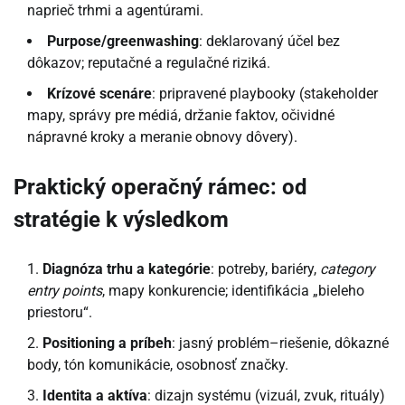
naprieč trhmi a agentúrami.
Purpose/greenwashing
: deklarovaný účel bez
dôkazov; reputačné a regulačné riziká.
Krízové scenáre
: pripravené playbooky (stakeholder
mapy, správy pre médiá, držanie faktov, očividné
nápravné kroky a meranie obnovy dôvery).
Praktický operačný rámec: od
stratégie k výsledkom
Diagnóza trhu a kategórie
: potreby, bariéry,
category
entry points
, mapy konkurencie; identifikácia „bieleho
priestoru“.
Positioning a príbeh
: jasný problém–riešenie, dôkazné
body, tón komunikácie, osobnosť značky.
Identita a aktíva
: dizajn systému (vizuál, zvuk, rituály)