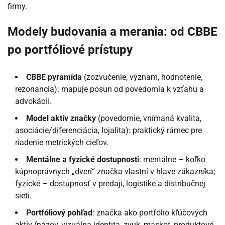
firmy.
Modely budovania a merania: od CBBE
po portfóliové prístupy
CBBE pyramída
(zozvučenie, význam, hodnotenie,
rezonancia): mapuje posun od povedomia k vzťahu a
advokácii.
Model aktív značky
(povedomie, vnímaná kvalita,
asociácie/diferenciácia, lojalita): praktický rámec pre
riadenie metrických cieľov.
Mentálne a fyzické dostupnosti
: mentálne – koľko
kúpnoprávnych „dverí“ značka vlastní v hlave zákazníka;
fyzické – dostupnosť v predaji, logistike a distribučnej
sieti.
Portfóliový pohľad
: značka ako portfólio kľúčových
aktív (názov, vizuálna identita, zvuk, maskot, produktové