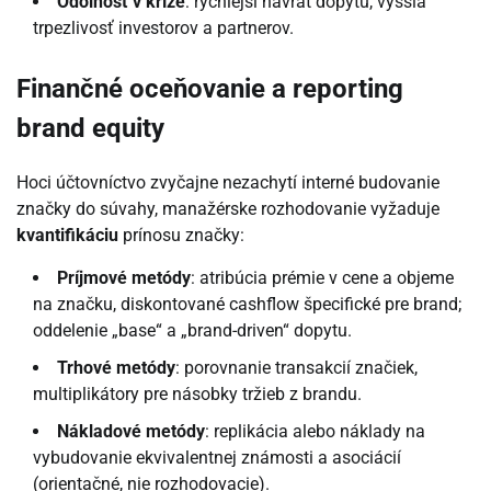
Odolnosť v kríze
: rýchlejší návrat dopytu, vyššia
trpezlivosť investorov a partnerov.
Finančné oceňovanie a reporting
brand equity
Hoci účtovníctvo zvyčajne nezachytí interné budovanie
značky do súvahy, manažérske rozhodovanie vyžaduje
kvantifikáciu
prínosu značky:
Príjmové metódy
: atribúcia prémie v cene a objeme
na značku, diskontované cashflow špecifické pre brand;
oddelenie „base“ a „brand-driven“ dopytu.
Trhové metódy
: porovnanie transakcií značiek,
multiplikátory pre násobky tržieb z brandu.
Nákladové metódy
: replikácia alebo náklady na
vybudovanie ekvivalentnej známosti a asociácií
(orientačné, nie rozhodovacie).