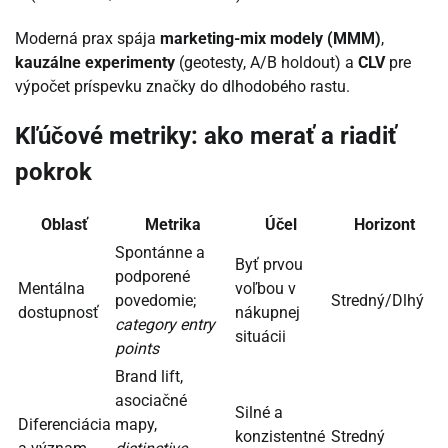
Moderná prax spája
marketing-mix modely (MMM)
,
kauzálne experimenty
(geotesty, A/B holdout) a
CLV
pre
výpočet príspevku značky do dlhodobého rastu.
Kľúčové metriky: ako merať a riadiť
pokrok
Oblasť
Metrika
Účel
Horizont
Spontánne a
Byť prvou
podporené
Mentálna
voľbou v
povedomie;
Stredný/Dlhý
dostupnosť
nákupnej
category entry
situácii
points
Brand lift,
asociačné
Silné a
Diferenciácia
mapy,
konzistentné
Stredný