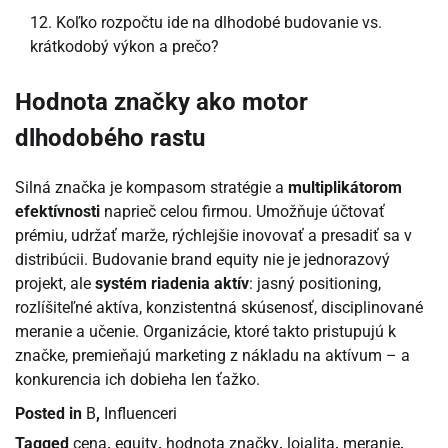
Koľko rozpočtu ide na dlhodobé budovanie vs.
krátkodobý výkon a prečo?
Hodnota značky ako motor
dlhodobého rastu
Silná značka je kompasom stratégie a
multiplikátorom
efektívnosti
naprieč celou firmou. Umožňuje účtovať
prémiu, udržať marže, rýchlejšie inovovať a presadiť sa v
distribúcii. Budovanie brand equity nie je jednorazový
projekt, ale
systém riadenia aktív
: jasný positioning,
rozlíšiteľné aktíva, konzistentná skúsenosť, disciplinované
meranie a učenie. Organizácie, ktoré takto pristupujú k
značke, premieňajú marketing z nákladu na aktívum – a
konkurencia ich dobieha len ťažko.
Posted in
B
,
Influenceri
Tagged
cena
,
equity
,
hodnota značky
,
lojalita
,
meranie
,