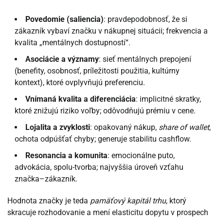
Povedomie (saliencia)
: pravdepodobnosť, že si
zákazník vybaví značku v nákupnej situácii; frekvencia a
kvalita „mentálnych dostupností“.
Asociácie a významy
: sieť mentálnych prepojení
(benefity, osobnosť, príležitosti použitia, kultúrny
kontext), ktoré ovplyvňujú preferenciu.
Vnímaná kvalita a diferenciácia
: implicitné skratky,
ktoré znižujú riziko voľby; odôvodňujú prémiu v cene.
Lojalita a zvyklosti
: opakovaný nákup,
share of wallet
,
ochota odpúšťať chyby; generuje stabilitu cashflow.
Resonancia a komunita
: emocionálne puto,
advokácia, spolu-tvorba; najvyššia úroveň vzťahu
značka–zákazník.
Hodnota značky je teda
pamäťový kapitál trhu
, ktorý
skracuje rozhodovanie a mení elasticitu dopytu v prospech