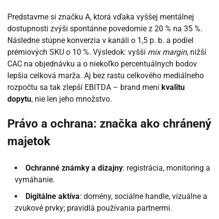
Predstavme si značku A, ktorá vďaka vyššej mentálnej
dostupnosti zvýši spontánne povedomie z 20 % na 35 %.
Následne stúpne konverzia v kanáli o 1,5 p. b. a podiel
prémiových SKU o 10 %. Výsledok: vyšší
mix margin
, nižší
CAC na objednávku a o niekoľko percentuálnych bodov
lepšia celková marža. Aj bez rastu celkového mediálneho
rozpočtu sa tak zlepší EBITDA – brand mení
kvalitu
dopytu
, nie len jeho množstvo.
Právo a ochrana: značka ako chránený
majetok
Ochranné známky a dizajny
: registrácia, monitoring a
vymáhanie.
Digitálne aktíva
: domény, sociálne handle, vizuálne a
zvukové prvky; pravidlá používania partnermi.