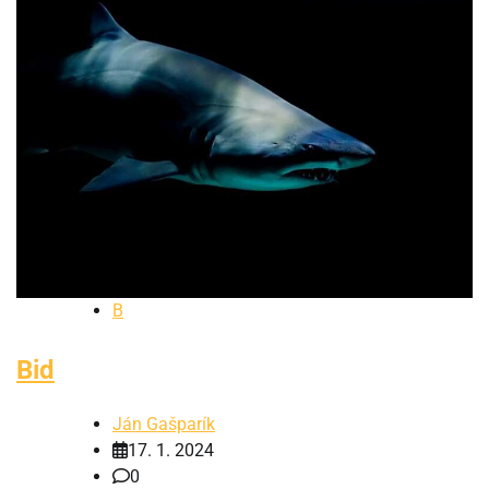
B
Bid
Ján Gašparík
17. 1. 2024
0