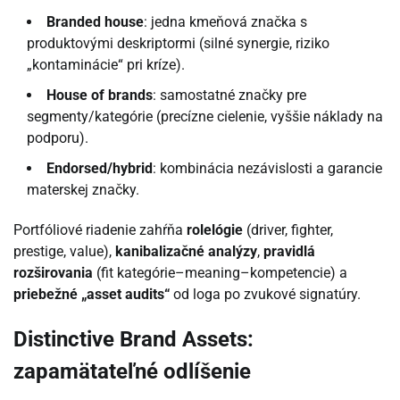
Branded house
: jedna kmeňová značka s
produktovými deskriptormi (silné synergie, riziko
„kontaminácie“ pri kríze).
House of brands
: samostatné značky pre
segmenty/kategórie (precízne cielenie, vyššie náklady na
podporu).
Endorsed/hybrid
: kombinácia nezávislosti a garancie
materskej značky.
Portfóliové riadenie zahŕňa
rolelógie
(driver, fighter,
prestige, value),
kanibalizačné analýzy
,
pravidlá
rozširovania
(fit kategórie–meaning–kompetencie) a
priebežné „asset audits“
od loga po zvukové signatúry.
Distinctive Brand Assets:
zapamätateľné odlíšenie