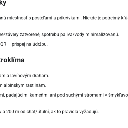
ky
ú miestnosť s posteľami a prikrývkami. Niekde je potrebný kľú
re/závery zatvorené, spotrebu paliva/vody minimalizovanú.
QR – prispej na údržbu.
kroklíma
ám a lavínovým drahám.
ým alpínskym rastlinám.
smi, padajúcimi kameňmi ani pod suchými stromami v šmykľav
a 200 m od chát/útulní, ak to pravidlá vyžadujú.