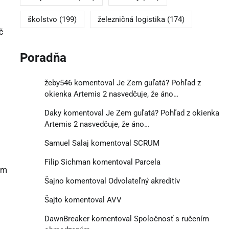
školstvo
(199)
železničná logistika
(174)
č
Poradňa
žeby546
komentoval
Je Zem guľatá? Pohľad z
okienka Artemis 2 nasvedčuje, že áno…
Daky
komentoval
Je Zem guľatá? Pohľad z okienka
Artemis 2 nasvedčuje, že áno…
Samuel Salaj
komentoval
SCRUM
Filip Sichman
komentoval
Parcela
om
Šajno
komentoval
Odvolateľný akreditív
Šajto
komentoval
AVV
DawnBreaker
komentoval
Spoločnosť s ručením