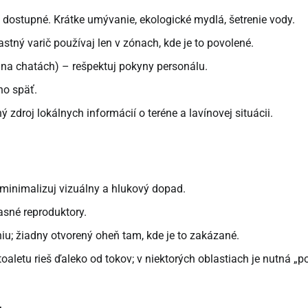
 dostupné. Krátke umývanie, ekologické mydlá, šetrenie vody.
astný varič používaj len v zónach, kde je to povolené.
o na chatách) – rešpektuj pokyny personálu.
ho späť.
 zdroj lokálnych informácií o teréne a lavínovej situácii.
, minimalizuj vizuálny a hlukový dopad.
asné reproduktory.
niu; žiadny otvorený oheň tam, kde je to zakázané.
oaletu rieš ďaleko od tokov; v niektorých oblastiach je nutná „p