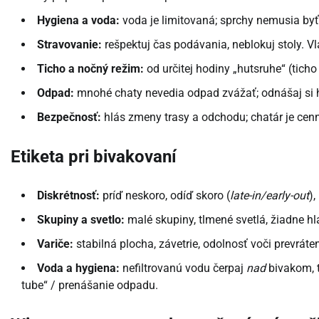
Hygiena a voda:
voda je limitovaná; sprchy nemusia byť
Stravovanie:
rešpektuj čas podávania, neblokuj stoly. Vl
Ticho a nočný režim:
od určitej hodiny „hutsruhe“ (tich
Odpad:
mnohé chaty nevedia odpad zvážať; odnášaj si 
Bezpečnosť:
hlás zmeny trasy a odchodu; chatár je cenný
Etiketa pri bivakovaní
Diskrétnosť:
príď neskoro, odíď skoro (
late-in/early-out
)
Skupiny a svetlo:
malé skupiny, tlmené svetlá, žiadne hl
Variče:
stabilná plocha, závetrie, odolnosť voči prevráte
Voda a hygiena:
nefiltrovanú vodu čerpaj
nad
bivakom, t
tube“ / prenášanie odpadu.