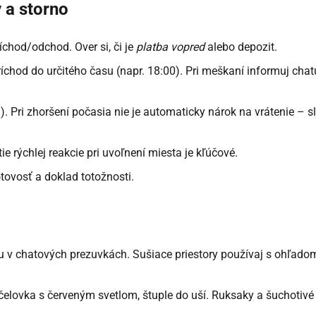
y a storno
íchod/odchod. Over si, či je
platba vopred
alebo depozit.
íchod do určitého času (napr. 18:00). Pri meškaní informuj chat
. Pri zhoršení počasia nie je automaticky nárok na vrátenie – s
e rýchlej reakcie pri uvoľnení miesta je kľúčové.
otovosť a doklad totožnosti.
ru v chatových prezuvkách. Sušiace priestory používaj s ohľado
čelovka s červeným svetlom, štuple do uší. Ruksaky a šuchotivé