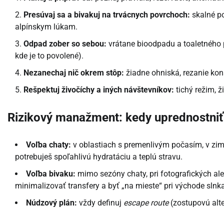
Presúvaj sa a bivakuj na trvácnych povrchoch:
skalné po
alpínskym lúkam.
Odpad zober so sebou:
vrátane bioodpadu a toaletného p
kde je to povolené).
Nezanechaj nič okrem stôp:
žiadne ohniská, rezanie kon
Rešpektuj živočíchy a iných návštevníkov:
tichý režim, ž
Rizikový manažment: kedy uprednostniť
Voľba chaty:
v oblastiach s premenlivým počasím, v zimn
potrebuješ spoľahlivú hydratáciu a teplú stravu.
Voľba bivaku:
mimo sezóny chaty, pri fotografických al
minimalizovať transfery a byť „na mieste“ pri východe slnka
Núdzový plán:
vždy definuj
escape route
(zostupovú alte