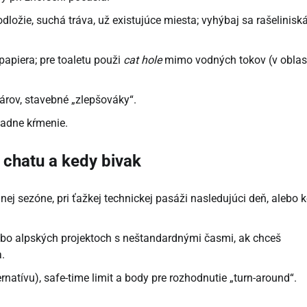
dložie, suchá tráva, už existujúce miesta; vyhýbaj sa rašelinis
apiera; pre toaletu použi
cat hole
mimo vodných tokov (v oblas
árov, stavebné „zlepšováky“.
iadne kŕmenie.
 chatu a kedy bivak
ej sezóne, pri ťažkej technickej pasáži nasledujúci deň, alebo 
ebo alpských projektoch s neštandardnými časmi, ak chceš
.
rnatívu), safe-time limit a body pre rozhodnutie „turn-around“.