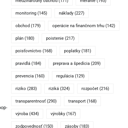
medzinárodný obchod
(171)
meranie
(193)
monitoring
(145)
náklady
(227)
obchod
(179)
operácie na finančnom trhu
(142)
plán
(180)
poistenie
(217)
poisťovníctvo
(168)
poplatky
(181)
pravidlá
(184)
preprava a špedícia
(209)
prevencia
(160)
regulácia
(129)
riziko
(283)
riziká
(324)
rozpočet
(216)
transparentnosť
(290)
transport
(168)
oop-
výroba
(434)
výrobky
(167)
zodpovednosť
(150)
zásoby
(183)