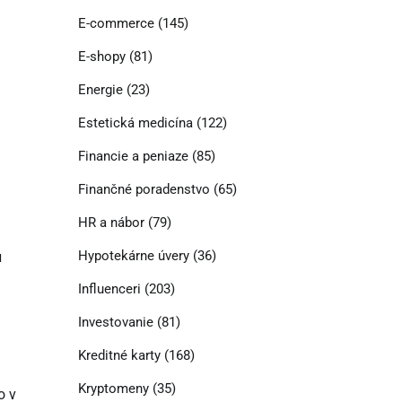
E-commerce
(145)
E-shopy
(81)
Energie
(23)
Estetická medicína
(122)
Financie a peniaze
(85)
Finančné poradenstvo
(65)
HR a nábor
(79)
Hypotekárne úvery
(36)
u
Influenceri
(203)
Investovanie
(81)
Kreditné karty
(168)
Kryptomeny
(35)
o v