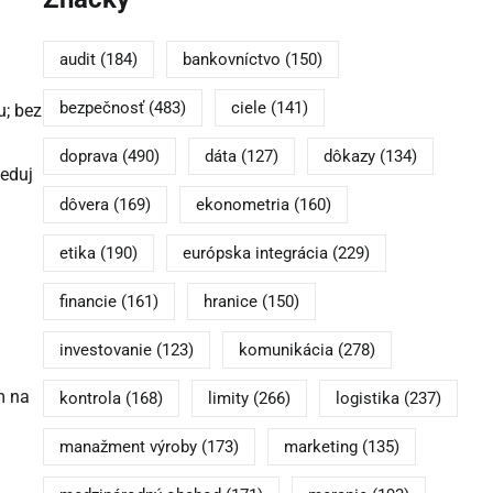
audit
(184)
bankovníctvo
(150)
bezpečnosť
(483)
ciele
(141)
u; bez
doprava
(490)
dáta
(127)
dôkazy
(134)
leduj
dôvera
(169)
ekonometria
(160)
etika
(190)
európska integrácia
(229)
financie
(161)
hranice
(150)
investovanie
(123)
komunikácia
(278)
m na
kontrola
(168)
limity
(266)
logistika
(237)
manažment výroby
(173)
marketing
(135)