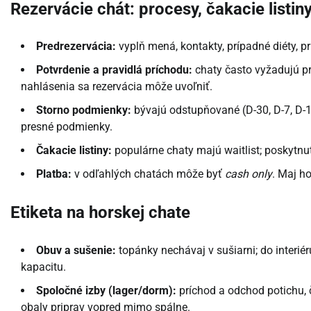
Rezervácie chát: procesy, čakacie listin
Predrezervácia:
vyplň mená, kontakty, prípadné diéty, pr
Potvrdenie a pravidlá príchodu:
chaty často vyžadujú pr
nahlásenia sa rezervácia môže uvoľniť.
Storno podmienky:
bývajú odstupňované (D-30, D-7, D-1)
presné podmienky.
Čakacie listiny:
populárne chaty majú waitlist; poskytnuti
Platba:
v odľahlých chatách môže byť
cash only
. Maj h
Etiketa na horskej chate
Obuv a sušenie:
topánky nechávaj v sušiarni; do interié
kapacitu.
Spoločné izby (lager/dorm):
príchod a odchod potichu, 
obaly priprav vopred mimo spálne.