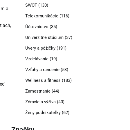
SWOT
(130)
kám a
Telekomunikácie
(116)
tiach,
Účtovníctvo
(35)
Univerzitné štúdium
(37)
Úvery a pôžičky
(191)
Vzdelávanie
(19)
Vzťahy a randenie
(53)
Wellness a fitness
(183)
keď
Zamestnanie
(44)
Zdravie a výživa
(40)
Ženy podnikateľky
(62)
Značky