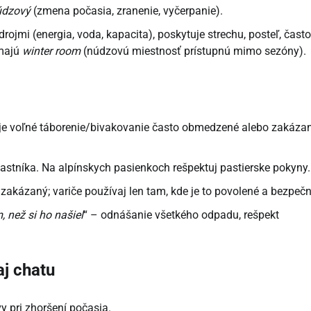
údzový
(zmena počasia, zranenie, vyčerpanie).
jmi (energia, voda, kapacita), poskytuje strechu, posteľ, často
 majú
winter room
(núdzovú miestnosť prístupnú mimo sezóny).
je voľné táborenie/bivakovanie často obmedzené alebo zakáza
astníka. Na alpínskych pasienkoch rešpektuj pastierske pokyny.
akázaný; variče používaj len tam, kde je to povolené a bezpečn
, než si ho našiel
“ – odnášanie všetkého odpadu, rešpekt
aj chatu
vy pri zhoršení počasia.