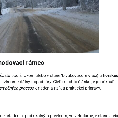
zhodovací rámec
 často pod širákom alebo v stane/bivakovacom vreci) a
horsko
 environmentálny dopad túry. Cieľom tohto článku je ponúknuť
ervačných procesov
, riadenia rizík a praktickej prípravy.
zariadenia: pod skalným previsom, vo vetrolame, v stane aleb