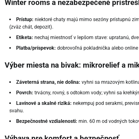
Winter rooms a nezabezpečené prístreš
Prístup:
niektoré chaty majú mimo sezóny prístupnú zimn
(zväz chát, depozit).
Etiketa:
nechaj miestnosť v lepšom stave: upratanú, dve
Platba/príspevok:
dobrovoľná pokladnička alebo online 
Výber miesta na bivak: mikrorelief a mi
Záveterná strana, nie dolina:
vyhni sa mrazovým kotlin
Povrch:
trvácny, rovný, s odtokom vody; vyhni sa krehk
Lavínové a skalné riziká:
nekempuj pod serakmi, previ
svahu.
Bezpečnostné vzdialenosti:
min. 60 m od vodných tokov 
Výbava pre komfort a bezpečnosť