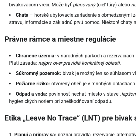
bivakovacom vreci. Môže byť
plánovaný
(cieľ túry) alebo
n
Chata
– horské ubytovacie zariadenie s obmedzenými zdro
stravu, informácie a základnú prvú pomoc. Niektoré chaty
Právne rámce a miestne regulácie
Chránené územia:
v národných parkoch a rezerváciách 
Platí zásada:
najprv over pravidlá konkrétnej oblasti
.
Súkromný pozemok:
bivak je možný len so súhlasom vl
Požiarne riziko:
otvorený oheň je v mnohých oblastiach z
Odpad a voda:
povinnosť nechať miesto v stave „
lepšom
hygienických noriem pri zneškodňovaní odpadu.
Etika „Leave No Trace“ (LNT) pre bivak 
Plánuj a priprav sa:
poznaj pravidlá, rezervácie, alternatí