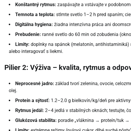
Konštantný rytmus:
zaspávajte a vstávajte v podobnom
Temnota a teplota:
stlmte svetlo 1–2 h pred spaním; cie
Digitálna hygiena:
žiadna intenzívna práca ani doomscro
Prebudenie:
ranné svetlo do 60 min od zobudenia (okno
Limity:
doplnky na spánok (melatonín, antihistaminiká)
alebo interagovať s liekmi.
Pilier 2: Výživa – kvalita, rytmus a odpo
Neprocesné jadro:
základ tvorí zelenina, ovocie, celozrn
olej.
Proteín a sýtosť:
1.2–2.0 g bielkovín/kg/deň pre aktívnyc
Rytmus jedál:
2–4 jedlá v stabilných oknách; testujte, č
Glukózová stabilita:
poradie „vláknina → proteín/tuk → s
Limity:
extrémne režimy (nulový cukor, dlhé suché pôsty)