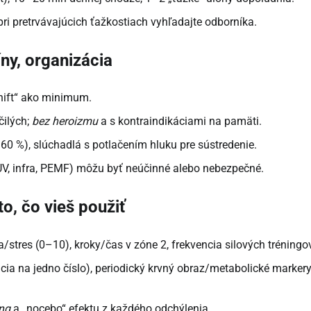
ri pretrvávajúcich ťažkostiach vyhľadajte odborníka.
xíny, organizácia
shift“ ako minimum.
čilých;
bez heroizmu
a s kontraindikáciami na pamäti.
–60 %), slúchadlá s potlačením hluku pre sústredenie.
V, infra, PEMF) môžu byť neúčinné alebo nebezpečné.
to, čo vieš použiť
/stres (0–10), kroky/čas v zóne 2, frekvencia silových tréningov
cia na jedno číslo), periodický krvný obraz/metabolické marker
ing
a „nocebo“ efektu z každého odchýlenia.