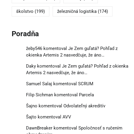
školstvo
(199)
železničná logistika
(174)
Poradňa
žeby546
komentoval
Je Zem guľatá? Pohľad z
okienka Artemis 2 nasvedčuje, že áno…
Daky
komentoval
Je Zem guľatá? Pohľad z okienka
Artemis 2 nasvedčuje, že áno…
Samuel Salaj
komentoval
SCRUM
Filip Sichman
komentoval
Parcela
Šajno
komentoval
Odvolateľný akreditív
Šajto
komentoval
AVV
DawnBreaker
komentoval
Spoločnosť s ručením