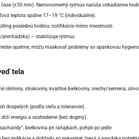
 čase (±30 min). Nerovnomerný rytmus narúša cirkadiánne hodi
ľová teplota spálne 17–19 °C (individuálne).
lling poslednú hodinu; notifikácie mimo miestnosti.
/prechádzka) – stabilizuje rytmus.
 riešte opatrne; môžu maskovať problémy so spánkovou hygien
veď tela
né obilniny, strukoviny, kvalitné bielkoviny, orechy/semená, oliv
h dospelých (podľa cieľa a tolerancie).
o drží energiu a sústredenie (bez dogmy).
acharidy“, bielkovina pri raňajkách, pohyb po jedle.
 bez indikácie a dohľadu sú riskantné; črevá a psychika potrebu