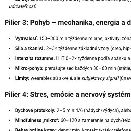
udržateľnosť
.
Pilier 3: Pohyb – mechanika, energia a 
Vytrvalosť:
150–300 min týždenne miernej aktivity; zóna 
Sila a tkanivá:
2–3× týždenne základné vzory (drep, hip-hin
Intenzita rozumne:
HIIT 0–2× týždenne podľa spánku a st
Mikro-pohyb:
prerušujte sed každých 30–60 min (státie,
Limity:
wearables sú skvelé, ale
subjektívny signál
(únava
Pilier 4: Stres, emócie a nervový systém
Dychové protokoly:
2–5 min 4/6 (nádych/výdych), alebo 1
Mindfulness „mikro“:
60–120 s zameranie na dych/telo 
Behaviorálne kotvy:
denný min. kontakt (krátky telefon