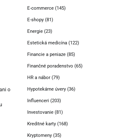
E-commerce
(145)
E-shopy
(81)
Energie
(23)
Estetická medicína
(122)
Financie a peniaze
(85)
Finančné poradenstvo
(65)
HR a nábor
(79)
Hypotekárne úvery
(36)
ani o
Influenceri
(203)
u
Investovanie
(81)
Kreditné karty
(168)
Kryptomeny
(35)