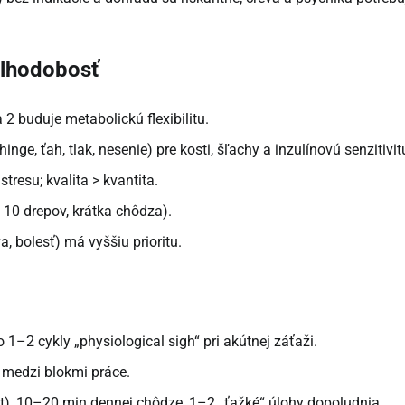
dlhodobosť
2 buduje metabolickú flexibilitu.
ge, ťah, tlak, nesenie) pre kosti, šľachy a inzulínovú senzitivit
resu; kvalita > kvantita.
 10 drepov, krátka chôdza).
, bolesť) má vyššiu prioritu.
–2 cykly „physiological sigh“ pri akútnej záťaži.
medzi blokmi práce.
át), 10–20 min dennej chôdze, 1–2 „ťažké“ úlohy dopoludnia.