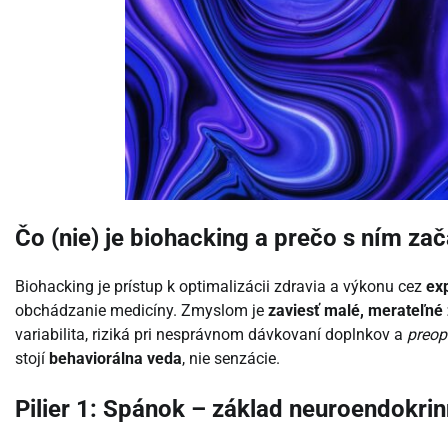
Čo (nie) je biohacking a prečo s ním z
Biohacking je prístup k optimalizácii zdravia a výkonu cez
ex
obchádzanie medicíny. Zmyslom je
zaviesť malé, merateľn
variabilita, riziká pri nesprávnom dávkovaní doplnkov a
preop
stojí
behaviorálna veda
, nie senzácie.
Pilier 1: Spánok – základ neuroendokri