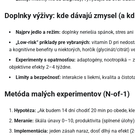
Doplnky výživy: kde dávajú zmysel (a kd
Najprv jedlo a režim:
doplnky neriešia spánok, stres ani
„Low-risk“ príklady pre vybraných:
vitamín D pri nedost
a kognitívne benefity u niektorých, horčík (glycinát/citrát) v
Experimenty s opatrnosťou:
adaptogény, nootropiká – z
objektívne efekty 2–4 týždne.
Limity a bezpečnosť:
interakcie s liekmi, kvalita a čistot
Metóda malých experimentov (N-of-1)
Hypotéza:
„Ak budem 14 dní chodiť 20 min po obede, kl
Meranie:
škála únavy 0–10, produktivita (splnené úlohy)
Implementácia:
jeden zásah naraz, dosť dlhý na efekt (2