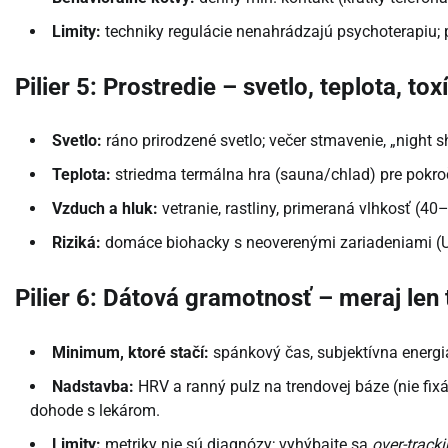
Limity:
techniky regulácie nenahrádzajú psychoterapiu; p
Pilier 5: Prostredie – svetlo, teplota, to
Svetlo:
ráno prirodzené svetlo; večer stmavenie, „night 
Teplota:
striedma termálna hra (sauna/chlad) pre pokro
Vzduch a hluk:
vetranie, rastliny, primeraná vlhkosť (40
Riziká:
domáce biohacky s neoverenými zariadeniami (U
Pilier 6: Dátová gramotnosť – meraj len 
Minimum, ktoré stačí:
spánkový čas, subjektívna energia
Nadstavba:
HRV a ranný pulz na trendovej báze (nie fixá
dohode s lekárom.
Limity:
metriky nie sú diagnózy; vyhýbajte sa
over-track