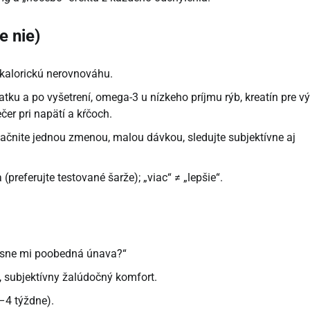
e nie)
 kalorickú nerovnováhu.
atku a po vyšetrení, omega-3 u nízkeho príjmu rýb, kreatín pre v
ečer pri napätí a kŕčoch.
ačnite jednou zmenou, malou dávkou, sledujte subjektívne aj
a (preferujte testované šarže); „viac“ ≠ „lepšie“.
esne mi poobedná únava?“
, subjektívny žalúdočný komfort.
–4 týždne).