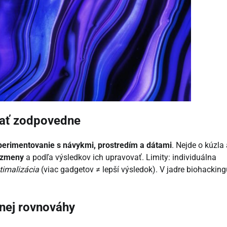
ačať zodpovedne
perimentovanie s návykmi, prostredím a dátami
. Nejde o kúzla 
é zmeny
a podľa výsledkov ich upravovať. Limity: individuálna
timalizácia
(viac gadgetov ≠ lepší výsledok). V jadre biohacking
nnej rovnováhy