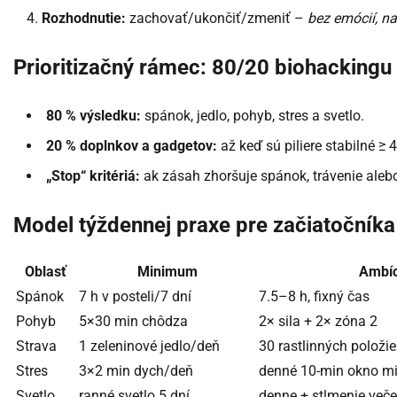
Rozhodnutie:
zachovať/ukončiť/zmeniť –
bez emócií, n
Prioritizačný rámec: 80/20 biohackingu
80 % výsledku:
spánok, jedlo, pohyb, stres a svetlo.
20 % doplnkov a gadgetov:
až keď sú piliere stabilné ≥ 
„Stop“ kritériá:
ak zásah zhoršuje spánok, trávenie alebo
Model týždennej praxe pre začiatočníka
Oblasť
Minimum
Ambíc
Spánok
7 h v posteli/7 dní
7.5–8 h, fixný čas
Pohyb
5×30 min chôdza
2× sila + 2× zóna 2
Strava
1 zeleninové jedlo/deň
30 rastlinných položi
Stres
3×2 min dych/deň
denné 10-min okno m
Svetlo
ranné svetlo 5 dní
denne + stlmenie veče