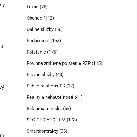
ny.
Luxus
(76)
Obchod
(112)
Online služby
(66)
Podnikanie
(152)
ou
Poistenie
(175)
Povinné zmluvné poistenie PZP
(115)
Právne služby
(40)
Public relations PR
(17)
ový
Reality a nehnuteľnosti
(41)
Reklama a médiá
(55)
SEO GEO AEO LLM
(173)
Smartkontrakty
(38)
jú