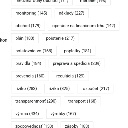
medzinárodný obchod
(171)
meranie
(193)
monitoring
(145)
náklady
(227)
obchod
(179)
operácie na finančnom trhu
(142)
plán
(180)
poistenie
(217)
ýkon
poisťovníctvo
(168)
poplatky
(181)
pravidlá
(184)
preprava a špedícia
(209)
prevencia
(160)
regulácia
(129)
riziko
(283)
riziká
(325)
rozpočet
(217)
transparentnosť
(290)
transport
(168)
výroba
(434)
výrobky
(167)
zodpovednosť
(150)
zásoby
(183)