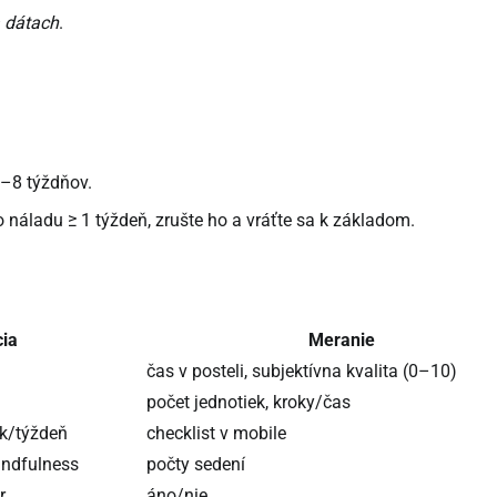
a dátach
.
4–8 týždňov.
 náladu ≥ 1 týždeň, zrušte ho a vráťte sa k základom.
ia
Meranie
čas v posteli, subjektívna kvalita (0–10)
počet jednotiek, kroky/čas
ek/týždeň
checklist v mobile
indfulness
počty sedení
r
áno/nie