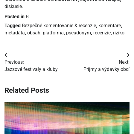
diskusie.
Posted in
B
Tagged
Bezpečné komentovanie & recenzie
,
komentáre
,
metadáta
,
obsah
,
platforma
,
pseudonym
,
recenzie
,
riziko
Navigácia
Previous:
Next:
v
Jazzové festivaly a kluby
Príjmy a výdavky obcí
článku
Related Posts