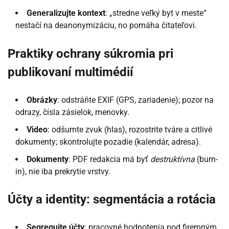
Generalizujte kontext
: „stredne veľký byt v meste“
nestačí na deanonymizáciu, no pomáha čitateľovi.
Praktiky ochrany súkromia pri
publikovaní multimédií
Obrázky
: odstráňte EXIF (GPS, zariadenie); pozor na
odrazy, čísla zásielok, menovky.
Video
: odšumte zvuk (hlas), rozostrite tváre a citlivé
dokumenty; skontrolujte pozadie (kalendár, adresa).
Dokumenty
: PDF redakcia má byť
destruktívna
(burn-
in), nie iba prekrytie vrstvy.
Účty a identity: segmentácia a rotácia
Segregujte účty
: pracovné hodnotenia pod firemným