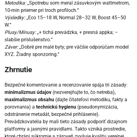
Metodika:
„Spotrebu som meral zásuvkovým wattmetrom,
10-min priemer pri troch profiloch.“
Výsledky:
„Eco 15–18 W, Normal 28–32 W, Boost 45–50
W.“
Plusy/Mínusy:
„+ tichá prevádzka, + presná appka; –
slabšie príslušenstvo.“
Záver:
„Dobré pre malé byty; pre väčšie odporúčam model
XYZ. Žiadny sponzoring.“
Zhrnutie
Bezpečné komentovanie a recenzovanie spája tri zásady:
minimalizmus údajov
(nezverejňujte to, čo netreba),
maximalizmus obsahu
(dajte čitateľovi metodiku, fakty a
porovnania) a
technickú hygienu
(pseudonymizácia,
odstránenie metadát, bezpečné prihlásenie).
Prevádzkovatelia by mali tieto zásady podporiť dizajnom
platformy a jasnými pravidlami. Takto vzniká prostredie,
ktoré chráni súkromie a zároveň zvyšuje kvalitu verejnej