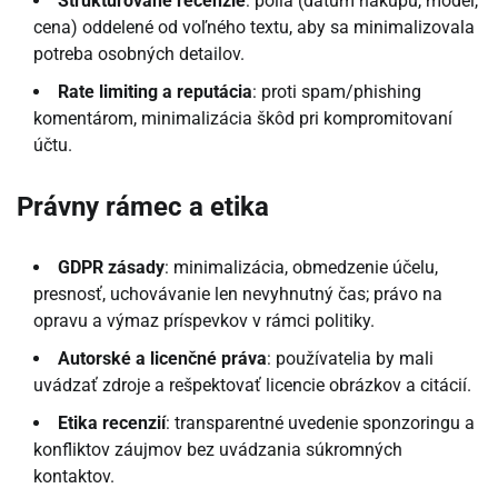
Štruktúrované recenzie
: polia (dátum nákupu, model,
cena) oddelené od voľného textu, aby sa minimalizovala
potreba osobných detailov.
Rate limiting a reputácia
: proti spam/phishing
komentárom, minimalizácia škôd pri kompromitovaní
účtu.
Právny rámec a etika
GDPR zásady
: minimalizácia, obmedzenie účelu,
presnosť, uchovávanie len nevyhnutný čas; právo na
opravu a výmaz príspevkov v rámci politiky.
Autorské a licenčné práva
: používatelia by mali
uvádzať zdroje a rešpektovať licencie obrázkov a citácií.
Etika recenzií
: transparentné uvedenie sponzoringu a
konfliktov záujmov bez uvádzania súkromných
kontaktov.