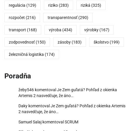
regulácia
(129)
riziko
(283)
riziká
(325)
rozpočet
(216)
transparentnosť
(290)
transport
(168)
výroba
(434)
výrobky
(167)
zodpovednosť
(150)
zásoby
(183)
školstvo
(199)
železničná logistika
(174)
Poradňa
žeby546
komentoval
Je Zem guľatá? Pohľad z okienka
Artemis 2 nasvedčuje, že áno…
Daky
komentoval
Je Zem guľatá? Pohľad z okienka Artemis
2 nasvedčuje, že áno…
Samuel Salaj
komentoval
SCRUM