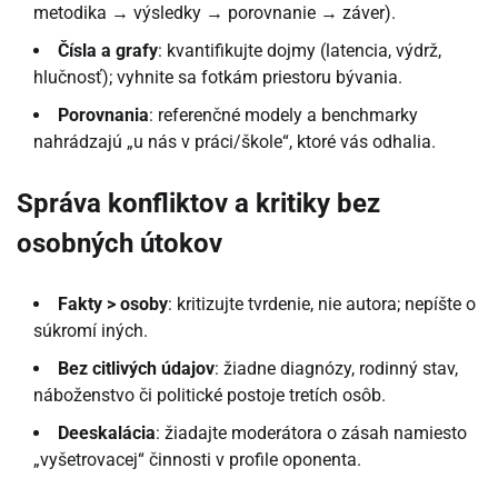
metodika → výsledky → porovnanie → záver).
Čísla a grafy
: kvantifikujte dojmy (latencia, výdrž,
hlučnosť); vyhnite sa fotkám priestoru bývania.
Porovnania
: referenčné modely a benchmarky
nahrádzajú „u nás v práci/škole“, ktoré vás odhalia.
Správa konfliktov a kritiky bez
osobných útokov
Fakty > osoby
: kritizujte tvrdenie, nie autora; nepíšte o
súkromí iných.
Bez citlivých údajov
: žiadne diagnózy, rodinný stav,
náboženstvo či politické postoje tretích osôb.
Deeskalácia
: žiadajte moderátora o zásah namiesto
„vyšetrovacej“ činnosti v profile oponenta.