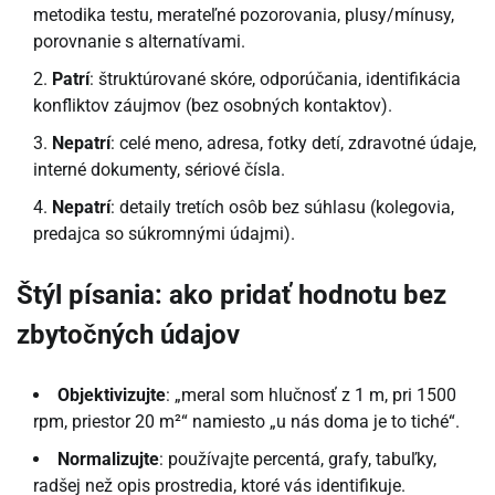
metodika testu, merateľné pozorovania, plusy/mínusy,
porovnanie s alternatívami.
Patrí
: štruktúrované skóre, odporúčania, identifikácia
konfliktov záujmov (bez osobných kontaktov).
Nepatrí
: celé meno, adresa, fotky detí, zdravotné údaje,
interné dokumenty, sériové čísla.
Nepatrí
: detaily tretích osôb bez súhlasu (kolegovia,
predajca so súkromnými údajmi).
Štýl písania: ako pridať hodnotu bez
zbytočných údajov
Objektivizujte
: „meral som hlučnosť z 1 m, pri 1500
rpm, priestor 20 m²“ namiesto „u nás doma je to tiché“.
Normalizujte
: používajte percentá, grafy, tabuľky,
radšej než opis prostredia, ktoré vás identifikuje.