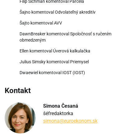
Filip Sichman
komentoval
Parcela
Šajno
komentoval
Odvolateľný akreditív
Šajto
komentoval
AVV
DawnBreaker
komentoval
Spoločnosť s ručením
obmedzeným
Ellen
komentoval
Úverová kalkulačka
Julius Simsky
komentoval
Priemysel
Dwaewiel
komentoval
IOST (IOST)
Kontakt
Simona Česaná
šéfredaktorka
simona@euroekonom.sk