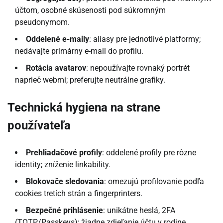
účtom, osobné skúsenosti pod súkromným
pseudonymom.
Oddelené e-maily
: aliasy pre jednotlivé platformy;
nedávajte primárny e-mail do profilu.
Rotácia avatarov
: nepoužívajte rovnaký portrét
naprieč webmi; preferujte neutrálne grafiky.
Technická hygiena na strane
používateľa
Prehliadačové profily
: oddelené profily pre rôzne
identity; zníženie linkability.
Blokovače sledovania
: omezujú profilovanie podľa
cookies tretích strán a fingerprinters.
Bezpečné prihlásenie
: unikátne heslá, 2FA
(TOTP/Passkeys); žiadne zdieľanie účtu v rodine.