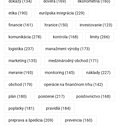
dôkazy
(134)
dôvera
(169)
ekonometria
(160)
etika
(190)
európska integrácia
(229)
financie
(161)
hranice
(150)
investovanie
(123)
komunikácia
(278)
kontrola
(168)
limity
(266)
logistika
(237)
manažment výroby
(173)
marketing
(135)
medzinárodný obchod
(171)
meranie
(193)
monitoring
(145)
náklady
(227)
obchod
(179)
operácie na finančnom trhu
(142)
plán
(180)
poistenie
(217)
poisťovníctvo
(168)
poplatky
(181)
pravidlá
(184)
preprava a špedícia
(209)
prevencia
(160)