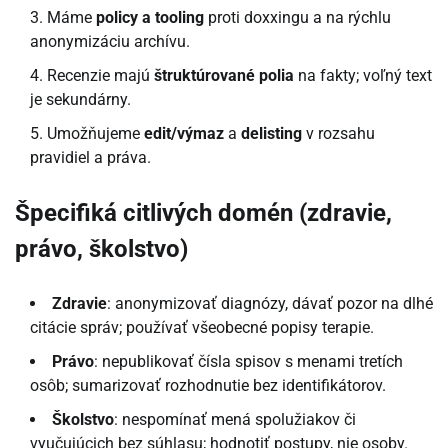
Máme
policy a tooling
proti doxxingu a na rýchlu
anonymizáciu archívu.
Recenzie majú
štruktúrované polia
na fakty; voľný text
je sekundárny.
Umožňujeme
edit/výmaz
a
delisting
v rozsahu
pravidiel a práva.
Špecifiká citlivých domén (zdravie,
právo, školstvo)
Zdravie
: anonymizovať diagnózy, dávať pozor na dlhé
citácie správ; používať všeobecné popisy terapie.
Právo
: nepublikovať čísla spisov s menami tretích
osôb; sumarizovať rozhodnutie bez identifikátorov.
Školstvo
: nespomínať mená spolužiakov či
vyučujúcich bez súhlasu; hodnotiť postupy, nie osoby.