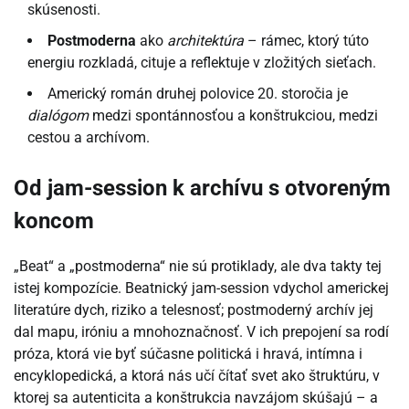
skúsenosti.
Postmoderna
ako
architektúra
– rámec, ktorý túto
energiu rozkladá, cituje a reflektuje v zložitých sieťach.
Americký román druhej polovice 20. storočia je
dialógom
medzi spontánnosťou a konštrukciou, medzi
cestou a archívom.
Od jam-session k archívu s otvoreným
koncom
„Beat“ a „postmoderna“ nie sú protiklady, ale dva takty tej
istej kompozície. Beatnický jam-session vdychol americkej
literatúre dych, riziko a telesnosť; postmoderný archív jej
dal mapu, iróniu a mnohoznačnosť. V ich prepojení sa rodí
próza, ktorá vie byť súčasne politická i hravá, intímna i
encyklopedická, a ktorá nás učí čítať svet ako štruktúru, v
ktorej sa autenticita a konštrukcia navzájom skúšajú – a