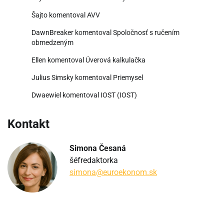
Šajto
komentoval
AVV
DawnBreaker
komentoval
Spoločnosť s ručením
obmedzeným
Ellen
komentoval
Úverová kalkulačka
Julius Simsky
komentoval
Priemysel
Dwaewiel
komentoval
IOST (IOST)
Kontakt
Simona Česaná
šéfredaktorka
simona@euroekonom.sk