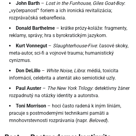
John Barth
–
Lost in the Funhouse
,
Giles Goat-Boy
:
„vyčerpanosť“ foriem a ich ironická revitalizácia;
rozprávačská sebareflexia.
Donald Barthelme
– krátke prózy-koláže: fragmenty,
reklamy, správy; hra s byrokratickým jazykom.
Kurt Vonnegut
–
Slaughterhouse-Five
: časové skoky,
meta-autor, sci-fi a vojnové trauma; humanistický
cynizmus.
Don DeLillo
–
White Noise
,
Libra
: médiá, toxicita
informácií, celebrita a atentát ako semiotické uzly.
Paul Auster
–
The New York Trilogy
: detektívny žáner
rozpadnutý na otázky identity a autorstva.
Toni Morrison
– hoci často radená k iným líniám,
pracuje s postmodernými technikami pamäti a
mnohovrstevnosti rozprávania (napr.
Beloved
).