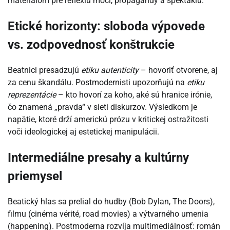
materiálom pre reflexiu moci, propagandy a spektáklu.
Etické horizonty: sloboda výpovede
vs. zodpovednosť konštrukcie
Beatnici presadzujú
etiku autenticity
– hovoriť otvorene, aj
za cenu škandálu. Postmodernisti upozorňujú na
etiku
reprezentácie
– kto hovorí za koho, aké sú hranice irónie,
čo znamená „pravda“ v sieti diskurzov. Výsledkom je
napätie, ktoré drží americkú prózu v kritickej ostražitosti
voči ideologickej aj estetickej manipulácii.
Intermediálne presahy a kultúrny
priemysel
Beatický hlas sa prelial do hudby (Bob Dylan, The Doors),
filmu (cinéma vérité, road movies) a výtvarného umenia
(happening). Postmoderna rozvíja multimediálnosť: román