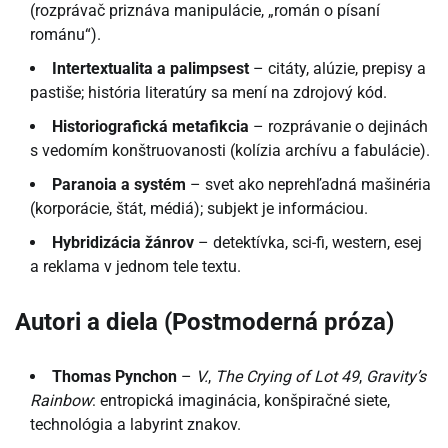
(rozprávač priznáva manipulácie, „román o písaní
románu“).
Intertextualita a palimpsest
– citáty, alúzie, prepisy a
pastiše; história literatúry sa mení na zdrojový kód.
Historiografická metafikcia
– rozprávanie o dejinách
s vedomím konštruovanosti (kolízia archívu a fabulácie).
Paranoia a systém
– svet ako neprehľadná mašinéria
(korporácie, štát, médiá); subjekt je informáciou.
Hybridizácia žánrov
– detektívka, sci-fi, western, esej
a reklama v jednom tele textu.
Autori a diela (Postmoderná próza)
Thomas Pynchon
–
V.
,
The Crying of Lot 49
,
Gravity’s
Rainbow
: entropická imaginácia, konšpiračné siete,
technológia a labyrint znakov.