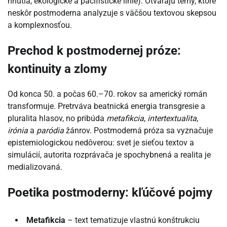
hnutia, ekologické a pacifistické línie). Otvárajú témy, ktoré
neskôr postmoderna analyzuje s väčšou textovou skepsou
a komplexnosťou.
Prechod k postmodernej próze:
kontinuity a zlomy
Od konca 50. a počas 60.–70. rokov sa americký román
transformuje. Pretrváva beatnická energia transgresie a
pluralita hlasov, no pribúda
metafikcia
,
intertextualita
,
irónia
a
paródia
žánrov. Postmoderná próza sa vyznačuje
epistemiologickou nedôverou: svet je sieťou textov a
simulácií, autorita rozprávača je spochybnená a realita je
medializovaná.
Poetika postmoderny: kľúčové pojmy
Metafikcia
– text tematizuje vlastnú konštrukciu