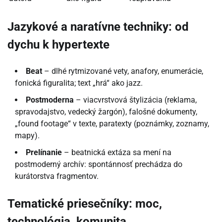
Jazykové a naratívne techniky: od
dychu k hypertexte
Beat
– dlhé rytmizované vety, anafory, enumerácie,
fonická figuralita; text „hrá“ ako jazz.
Postmoderna
– viacvrstvová štylizácia (reklama,
spravodajstvo, vedecký žargón), falošné dokumenty,
„found footage“ v texte, paratexty (poznámky, zoznamy,
mapy).
Prelínanie
– beatnická extáza sa mení na
postmoderný archív: spontánnosť prechádza do
kurátorstva fragmentov.
Tematické priesečníky: moc,
technológia, komunita