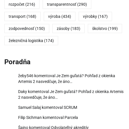
rozpočet
(216)
transparentnosť
(290)
transport
(168)
výroba
(434)
výrobky
(167)
zodpovednosť
(150)
zásoby
(183)
školstvo
(199)
železničná logistika
(174)
Poradňa
žeby546
komentoval
Je Zem guľatá? Pohľad z okienka
Artemis 2 nasvedčuje, že áno…
Daky
komentoval
Je Zem guľatá? Pohľad z okienka Artemis
2 nasvedčuje, že áno…
Samuel Salaj
komentoval
SCRUM
Filip Sichman
komentoval
Parcela
Šajno
komentoval
Odvolateľný akreditív