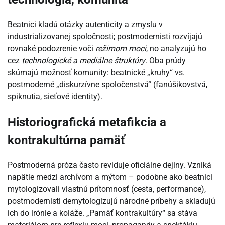
Beatnici kladú otázky autenticity a zmyslu v
industrializovanej spoločnosti; postmodernisti rozvíjajú
rovnaké podozrenie voči
režimom moci
, no analyzujú ho
cez
technologické a mediálne štruktúry
. Oba prúdy
skúmajú možnosť komunity: beatnické „kruhy“ vs.
postmoderné „diskurzívne spoločenstvá“ (fanúšikovstvá,
spiknutia, sieťové identity).
Historiografická metafikcia a
kontrakultúrna pamäť
Postmoderná próza často reviduje oficiálne dejiny. Vzniká
napätie medzi archívom a mýtom – podobne ako beatnici
mytologizovali vlastnú prítomnosť (cesta, performance),
postmodernisti demytologizujú národné príbehy a skladujú
ich do irónie a koláže. „Pamäť kontrakultúry“ sa stáva