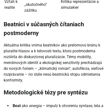
Vzťah k
Kritika reprezentácie a
„skutočného“
realite
simulakier
zážitku
Beatnici v súčasných čítaniach
postmoderny
Aktuálna kritika vníma beatnikov ako prelomovú bránu k
pluralite hlasov a k telovosti textu, ktorú postmoderna
rozšírila do diskurzívnej pluralizácie. Témy mobility,
menšinových identít a ekologickej senzitivity prechádzajú
do nových foriem – „klimatický román“, autofikcia, sieťové
rozprávanie – no stále nesú beatnickú stopu odmietania
konformity.
Metodologické tézy pre syntézu
Beat
ako
energia
– impulz k otvoreniu syntaxe, tela a