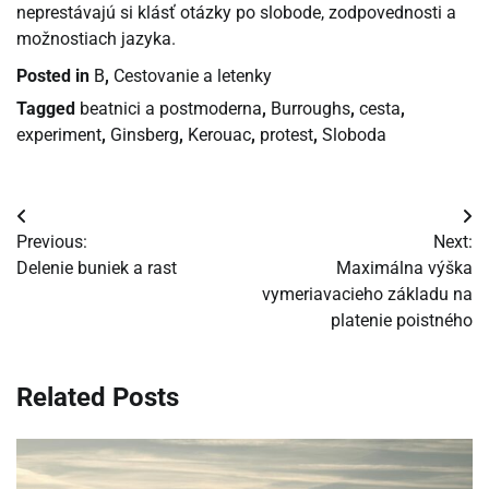
neprestávajú si klásť otázky po slobode, zodpovednosti a
možnostiach jazyka.
Posted in
B
,
Cestovanie a letenky
Tagged
beatnici a postmoderna
,
Burroughs
,
cesta
,
experiment
,
Ginsberg
,
Kerouac
,
protest
,
Sloboda
Navigácia
Previous:
Next:
v
Delenie buniek a rast
Maximálna výška
vymeriavacieho základu na
článku
platenie poistného
Related Posts