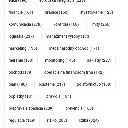
etika
(190)
európska integrácia
(229)
financie
(161)
hranice
(150)
investovanie
(123)
komunikácia
(278)
kontrola
(168)
limity
(266)
logistika
(237)
manažment výroby
(173)
marketing
(135)
medzinárodný obchod
(171)
meranie
(193)
monitoring
(145)
náklady
(227)
obchod
(179)
operácie na finančnom trhu
(142)
plán
(180)
poistenie
(217)
poisťovníctvo
(168)
poplatky
(181)
pravidlá
(184)
preprava a špedícia
(209)
prevencia
(160)
regulácia
(129)
riziko
(283)
riziká
(324)