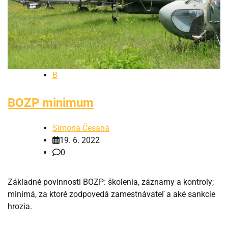
B
BOZP minimum
Simona Česaná
19. 6. 2022
0
Základné povinnosti BOZP: školenia, záznamy a kontroly;
minimá, za ktoré zodpovedá zamestnávateľ a aké sankcie
hrozia.