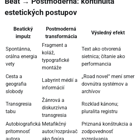
Beat → Postmoderna: kontinuita
estetických postupov
Beatický
Postmoderná
Výsledný efekt
impulz
transformácia
Fragment a
Spontánna,
Text ako otvorená
koláž,
orálna energia
sietnica; čítanie ako
typografické
vety
performancia
montáže
Cesta a
„Road novel“ mení smer
Labyrint médií a
geografia
dovnútra systémov a
informácií
slobody
archívov
Žánrová a
Transgresia
Rozklad kánonu;
diskurzívna
tabu
pluralita registru
transgresia
Autobiografická
Metafikčný
Priznaná konštrukcia a
prítomnosť
autor/rozprávač
zodpovednosť
autora
ako figúra
rozprávania