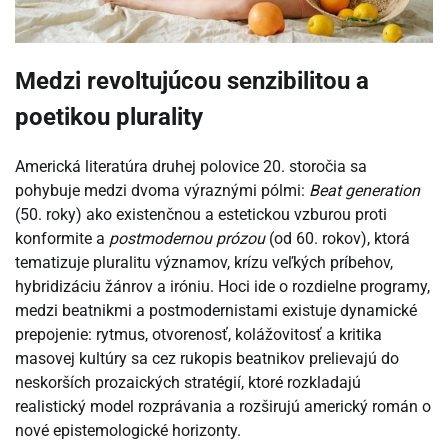
Medzi revoltujúcou senzibilitou a
poetikou plurality
Americká literatúra druhej polovice 20. storočia sa
pohybuje medzi dvoma výraznými pólmi:
Beat generation
(50. roky) ako existenčnou a estetickou vzburou proti
konformite a
postmodernou prózou
(od 60. rokov), ktorá
tematizuje pluralitu významov, krízu veľkých príbehov,
hybridizáciu žánrov a iróniu. Hoci ide o rozdielne programy,
medzi beatnikmi a postmodernistami existuje dynamické
prepojenie: rytmus, otvorenosť, kolážovitosť a kritika
masovej kultúry sa cez rukopis beatnikov prelievajú do
neskorších prozaických stratégií, ktoré rozkladajú
realistický model rozprávania a rozširujú americký román o
nové epistemologické horizonty.