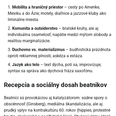
Mobilita a hraničný priestor
– cesty po Amerike,
Mexiku a do Ázie; motely, diaľnice a jazzové kluby ako
liminálne miesta.
Komunita a outsiderstvo
– bratské kruhy, ale aj
individuálna osamelosť; napätie medzi mýtom slobody a
realitou marginalizácie.
Duchovno vs. materializmus
– budhistická prázdnota
oproti reklamnej plnosti; askéza a extáza.
Jazyk ako telo
– text dýcha, potí sa, improvizuje;
syntax sa správa ako dychová fráza saxofónu.
Recepcia a sociálny dosah beatnikov
Beatníci sú provokáciou aj katalyzátorom: súdne spory o
obscénnosť (Ginsberg), mediálna škandalizácia, ale aj
prudký vplyv na kontrakultúru 60. rokov (hippies, protestné