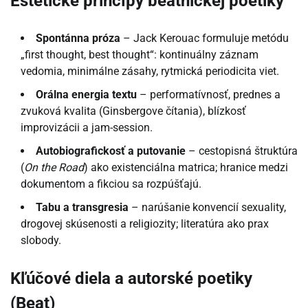
Estetické princípy beatnickej poetiky
Spontánna próza
– Jack Kerouac formuluje metódu
„first thought, best thought“: kontinuálny záznam
vedomia, minimálne zásahy, rytmická periodicita viet.
Orálna energia textu
– performatívnosť, prednes a
zvuková kvalita (Ginsbergove čítania), blízkosť
improvizácii a jam-session.
Autobiografickosť a putovanie
– cestopisná štruktúra
(
On the Road
) ako existenciálna matrica; hranice medzi
dokumentom a fikciou sa rozpúšťajú.
Tabu a transgresia
– narúšanie konvencií sexuality,
drogovej skúsenosti a religiozity; literatúra ako prax
slobody.
Kľúčové diela a autorské poetiky
(Beat)