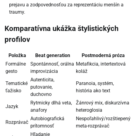
prejavu a zodpovednosťou za reprezentáciu menšín a
traumy.
Komparatívna ukážka štylistických
profilov
Položka
Beat generation
Postmoderná próza
Formálne
Spontánnosť, orálna
Metafikcia, intertextová
gesto
improvizácia
koláž
Autenticita,
Tematické
Paranoia, systém,
putovanie,
ťažisko
história ako text
duchovno
Rytmicky dlhá veta,
Žánrový mix, diskurzívna
Jazyk
anafory
heteroglosia
Autobiografická
Nespoľahlivý/rozštiepený
Rozprávač
prítomnosť
meta-rozprávač
Hľadanie