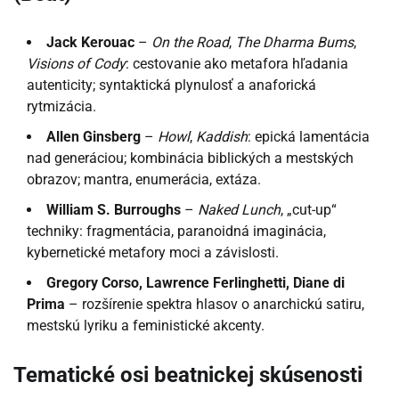
Jack Kerouac
–
On the Road
,
The Dharma Bums
,
Visions of Cody
: cestovanie ako metafora hľadania
autenticity; syntaktická plynulosť a anaforická
rytmizácia.
Allen Ginsberg
–
Howl
,
Kaddish
: epická lamentácia
nad generáciou; kombinácia biblických a mestských
obrazov; mantra, enumerácia, extáza.
William S. Burroughs
–
Naked Lunch
, „cut-up“
techniky: fragmentácia, paranoidná imaginácia,
kybernetické metafory moci a závislosti.
Gregory Corso, Lawrence Ferlinghetti, Diane di
Prima
– rozšírenie spektra hlasov o anarchickú satiru,
mestskú lyriku a feministické akcenty.
Tematické osi beatnickej skúsenosti