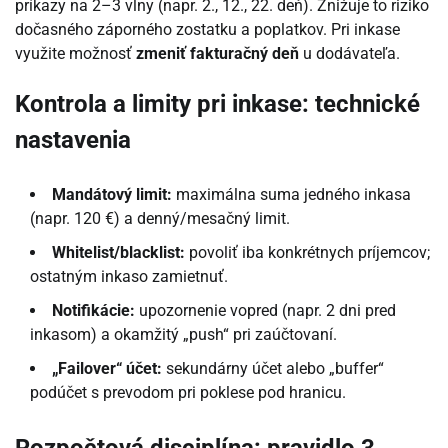
príkazy na 2–3 vlny (napr. 2., 12., 22. deň). Znižuje to riziko
dočasného záporného zostatku a poplatkov. Pri inkase
využite možnosť
zmeniť fakturačný deň
u dodávateľa.
Kontrola a limity pri inkase: technické
nastavenia
Mandátový limit:
maximálna suma jedného inkasa
(napr. 120 €) a denný/mesačný limit.
Whitelist/blacklist:
povoliť iba konkrétnych príjemcov;
ostatným inkaso zamietnuť.
Notifikácie:
upozornenie vopred (napr. 2 dni pred
inkasom) a okamžitý „push“ pri zaúčtovaní.
„Failover“ účet:
sekundárny účet alebo „buffer“
podúčet s prevodom pri poklese pod hranicu.
Rozpočtová disciplína: pravidlo 3