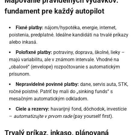
Mapovanie pravidelných výdavkov:
fundament pre každý autopilot
Fixné platby:
nájom/hypotéka, energie, internet,
poistenia, predplatné. Ideálne kandidáti na trvalé príkazy
alebo inkasá.
Polofixné platby:
potraviny, doprava, školné, lieky –
majú variabilitu, ale v známom intervale. Vhodné na
„obalové“ (envelope) rozpočtovanie s automatickým
prísunom.
Nepravidelné povinné platby:
dane, servis auta, STK,
ročné poistné. Patriť by mali do „sinking funds“ s
mesačným automatickým odkladom.
Ciele a rezervy:
havarijný fond, dôchodok, investície
–
automatizujte v prvom rade
(pay yourself first).
Trvalý príkaz, inkaso, plánovaná