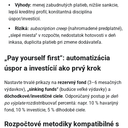
Výhody:
menej zabudnutých platieb, nižšie sankcie,
lepší kreditný profil, konštantná disciplína
úspor/investícií.
Riziká:
subscription creep
(nahromadené predplatné),
„slepé miesta“ v rozpočte, nedostatok hotovosti v deň
inkasa, duplicita platieb pri zmene dodávateľa.
„Pay yourself first“: automatizácia
úspor a investícií ako prvý krok
Nastavte trvalé príkazy na
rezervný fond
(3–6 mesačných
výdavkov),
„sinking funds“
(budúce veľké výdavky) a
dôchodkové/investičné ciele
. Odporúčaný postup je
deň
po výplate
rozdistribuovať percentá: napr. 10 % havarijný
fond, 10 % investície, 5 % dlhodobé ciele.
Rozpočtové metodiky kompatibilné s