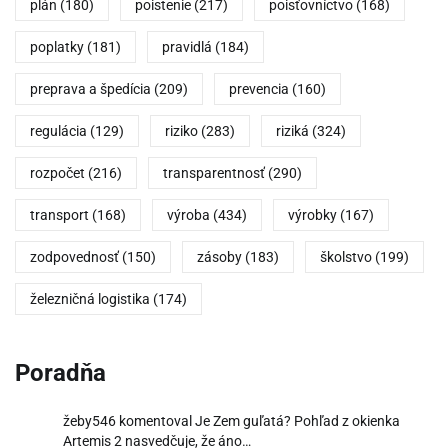
plán
(180)
poistenie
(217)
poisťovníctvo
(168)
poplatky
(181)
pravidlá
(184)
preprava a špedícia
(209)
prevencia
(160)
regulácia
(129)
riziko
(283)
riziká
(324)
rozpočet
(216)
transparentnosť
(290)
transport
(168)
výroba
(434)
výrobky
(167)
zodpovednosť
(150)
zásoby
(183)
školstvo
(199)
železničná logistika
(174)
Poradňa
žeby546
komentoval
Je Zem guľatá? Pohľad z okienka
Artemis 2 nasvedčuje, že áno…