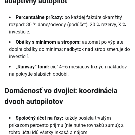
adaptívny autopilot
Percentuálne príkazy:
po každej faktúre okamžitý
rozpad: 30 % dane/odvody (podúčet), 20 % rezervy, X %
investície.
Obálky s minimom a stropom:
automat po výplate
doplní obálky do minima; nadbytok nad strop smeruje do
investícií.
„Runway“ fond:
cieľ 4–6 mesiacov fixných nákladov
na pokrytie slabších období.
Domácnosť vo dvojici: koordinácia
dvoch autopilotov
Spoločný účet na fixy:
každý posiela trvalým
príkazom percento príjmu (nie nutne rovnakú sumu); z
tohto účtu idú všetky inkasá a nájom.