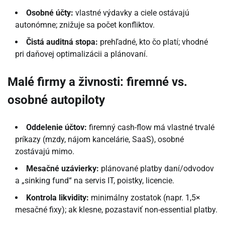
Osobné účty:
vlastné výdavky a ciele ostávajú
autonómne; znižuje sa počet konfliktov.
Čistá auditná stopa:
prehľadné, kto čo platí; vhodné
pri daňovej optimalizácii a plánovaní.
Malé firmy a živnosti: firemné vs.
osobné autopiloty
Oddelenie účtov:
firemný cash-flow má vlastné trvalé
príkazy (mzdy, nájom kancelárie, SaaS), osobné
zostávajú mimo.
Mesačné uzávierky:
plánované platby daní/odvodov
a „sinking fund“ na servis IT, poistky, licencie.
Kontrola likvidity:
minimálny zostatok (napr. 1,5×
mesačné fixy); ak klesne, pozastaviť non-essential platby.