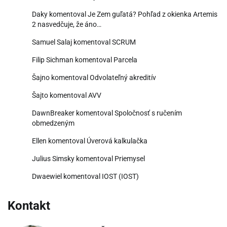
Daky
komentoval
Je Zem guľatá? Pohľad z okienka Artemis
2 nasvedčuje, že áno…
Samuel Salaj
komentoval
SCRUM
Filip Sichman
komentoval
Parcela
Šajno
komentoval
Odvolateľný akreditív
Šajto
komentoval
AVV
DawnBreaker
komentoval
Spoločnosť s ručením
obmedzeným
Ellen
komentoval
Úverová kalkulačka
Julius Simsky
komentoval
Priemysel
Dwaewiel
komentoval
IOST (IOST)
Kontakt