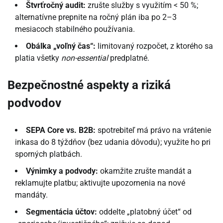
Štvrťročný audit:
zrušte služby s využitím < 50 %;
alternatívne prepnite na ročný plán iba po 2–3
mesiacoch stabilného používania.
Obálka „voľný čas“:
limitovaný rozpočet, z ktorého sa
platia všetky
non-essential
predplatné.
Bezpečnostné aspekty a riziká
podvodov
SEPA Core vs. B2B:
spotrebiteľ má právo na vrátenie
inkasa do 8 týždňov (bez udania dôvodu); využite ho pri
sporných platbách.
Výnimky a podvody:
okamžite zrušte mandát a
reklamujte platbu; aktivujte upozornenia na nové
mandáty.
Segmentácia účtov:
oddelte „platobný účet“ od