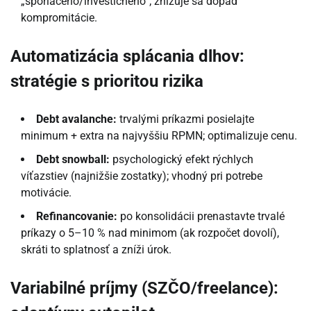
„sporiaceho/investičného“; znižuje sa dopad
kompromitácie.
Automatizácia splácania dlhov:
stratégie s prioritou rizika
Debt avalanche:
trvalými príkazmi posielajte
minimum + extra na najvyššiu RPMN; optimalizuje cenu.
Debt snowball:
psychologický efekt rýchlych
víťazstiev (najnižšie zostatky); vhodný pri potrebe
motivácie.
Refinancovanie:
po konsolidácii prenastavte trvalé
príkazy o 5–10 % nad minimom (ak rozpočet dovolí),
skráti to splatnosť a zníži úrok.
Variabilné príjmy (SZČO/freelance):