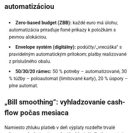
automatizáciou
Zero-based budget (ZBB):
každé euro má úlohu;
automatizácia priraďuje fixné príkazy k položkám s
pevnou alokáciou.
Envelope systém (digitálny):
podúčty/„vrecúška“ s
pravidelným automatickým prítokom; platby realizované
z príslušného obalu.
50/30/20 rámec:
50 % potreby – automatizované, 30
% túžby – poloautomat (limitované karty), 20 % úspory –
plne automat.
„Bill smoothing“: vyhladzovanie cash-
flow počas mesiaca
Namiesto zhluku platieb v deň výplaty rozdeľte trvalé