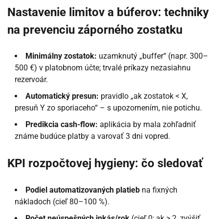
Nastavenie limitov a búferov: techniky
na prevenciu záporného zostatku
Minimálny zostatok:
uzamknutý „buffer“ (napr. 300–
500 €) v platobnom účte; trvalé príkazy nezasiahnu
rezervoár.
Automatický presun:
pravidlo „ak zostatok < X,
presuň Y zo sporiaceho“ – s upozornením, nie potichu.
Predikcia cash-flow:
aplikácia by mala zohľadniť
známe budúce platby a varovať 3 dni vopred.
KPI rozpočtovej hygieny: čo sledovať
Podiel automatizovaných platieb
na fixných
nákladoch (cieľ 80–100 %).
Počet neúspešných inkás/rok
(cieľ 0; ak > 2, zvýšiť