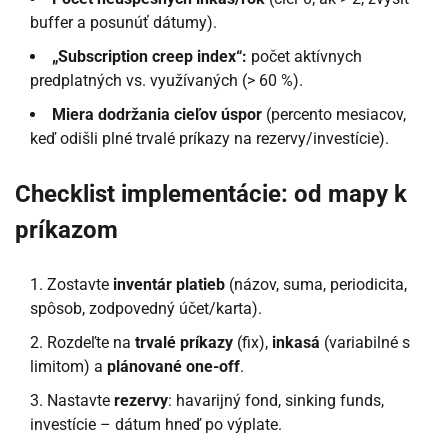
buffer a posunúť dátumy).
„Subscription creep index“:
počet aktívnych
predplatných vs. využívaných (> 60 %).
Miera dodržania cieľov úspor
(percento mesiacov,
keď odišli plné trvalé príkazy na rezervy/investície).
Checklist implementácie: od mapy k
príkazom
Zostavte
inventár platieb
(názov, suma, periodicita,
spôsob, zodpovedný účet/karta).
Rozdeľte na
trvalé príkazy
(fix),
inkasá
(variabilné s
limitom) a
plánované one-off
.
Nastavte
rezervy
: havarijný fond, sinking funds,
investície – dátum hneď po výplate.