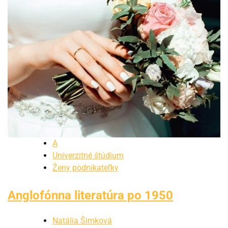
A
Univerzitné štúdium
Ženy podnikateľky
Anglofónna literatúra po 1950
Natália Šimková