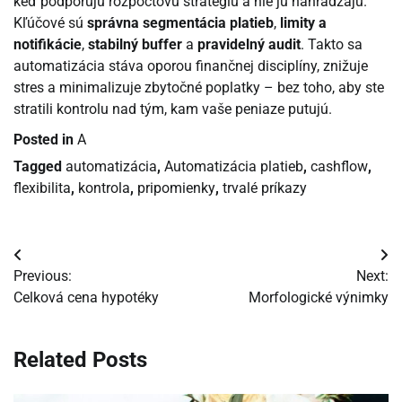
keď podporujú rozpočtovú stratégiu a nie ju nahrádzajú.
Kľúčové sú
správna segmentácia platieb
,
limity a
notifikácie
,
stabilný buffer
a
pravidelný audit
. Takto sa
automatizácia stáva oporou finančnej disciplíny, znižuje
stres a minimalizuje zbytočné poplatky – bez toho, aby ste
stratili kontrolu nad tým, kam vaše peniaze putujú.
Posted in
A
Tagged
automatizácia
,
Automatizácia platieb
,
cashflow
,
flexibilita
,
kontrola
,
pripomienky
,
trvalé príkazy
Navigácia
Previous:
Next:
v
Celková cena hypotéky
Morfologické výnimky
článku
Related Posts