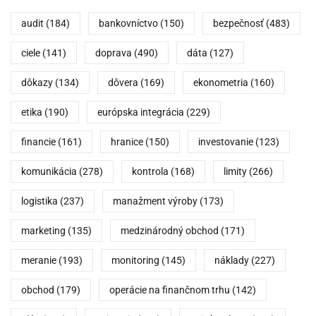
audit
(184)
bankovníctvo
(150)
bezpečnosť
(483)
ciele
(141)
doprava
(490)
dáta
(127)
dôkazy
(134)
dôvera
(169)
ekonometria
(160)
etika
(190)
európska integrácia
(229)
financie
(161)
hranice
(150)
investovanie
(123)
komunikácia
(278)
kontrola
(168)
limity
(266)
logistika
(237)
manažment výroby
(173)
marketing
(135)
medzinárodný obchod
(171)
meranie
(193)
monitoring
(145)
náklady
(227)
obchod
(179)
operácie na finančnom trhu
(142)