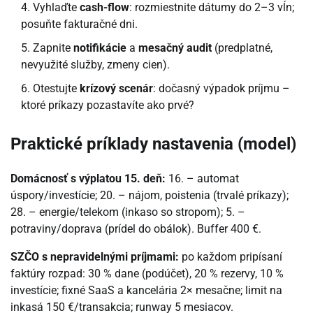
Vyhlaďte
cash-flow
: rozmiestnite dátumy do 2–3 vĺn;
posuňte fakturačné dni.
Zapnite
notifikácie
a
mesačný audit
(predplatné,
nevyužité služby, zmeny cien).
Otestujte
krízový scenár
: dočasný výpadok príjmu –
ktoré príkazy pozastavíte ako prvé?
Praktické príklady nastavenia (model)
Domácnosť s výplatou 15. deň:
16. – automat
úspory/investície; 20. – nájom, poistenia (trvalé príkazy);
28. – energie/telekom (inkaso so stropom); 5. –
potraviny/doprava (prídel do obálok). Buffer 400 €.
SZČO s nepravidelnými príjmami:
po každom pripísaní
faktúry rozpad: 30 % dane (podúčet), 20 % rezervy, 10 %
investície; fixné SaaS a kancelária 2× mesačne; limit na
inkasá 150 €/transakcia; runway 5 mesiacov.