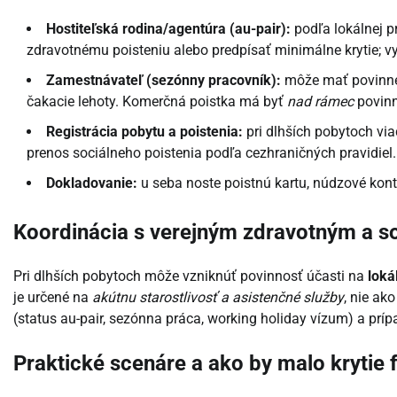
Hostiteľská rodina/agentúra (au-pair):
podľa lokálnej p
zdravotnému poisteniu alebo predpísať minimálne krytie; vy
Zamestnávateľ (sezónny pracovník):
môže mať povinné 
čakacie lehoty. Komerčná poistka má byť
nad rámec
povin
Registrácia pobytu a poistenia:
pri dlhších pobytoch via
prenos sociálneho poistenia podľa cezhraničných pravidiel.
Dokladovanie:
u seba noste poistnú kartu, núdzové konta
Koordinácia s verejným zdravotným a s
Pri dlhších pobytoch môže vzniknúť povinnosť účasti na
loká
je určené na
akútnu starostlivosť a asistenčné služby
, nie ak
(status au-pair, sezónna práca, working holiday vízum) a príp
Praktické scenáre a ako by malo krytie