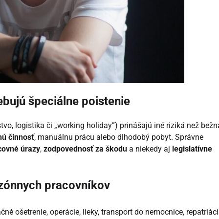
ebujú špeciálne poistenie
vo, logistika či „working holiday”) prinášajú iné riziká než bežn
nú činnosť
, manuálnu prácu alebo dlhodobý pobyt. Správne
covné úrazy
,
zodpovednosť za škodu
a niekedy aj
legislatívne
ezónnych pracovníkov
é ošetrenie, operácie, lieky, transport do nemocnice, repatriáci