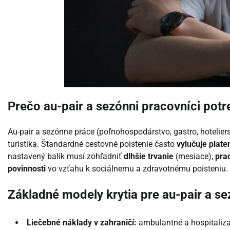
Prečo au-pair a sezónni pracovníci potr
Au-pair a sezónne práce (poľnohospodárstvo, gastro, hotelierst
turistika. Štandardné cestovné poistenie často
vylučuje plate
nastavený balík musí zohľadniť
dlhšie trvanie
(mesiace),
pra
povinnosti
vo vzťahu k sociálnemu a zdravotnému poisteniu.
Základné modely krytia pre au-pair a s
Liečebné náklady v zahraničí:
ambulantné a hospitalizačn