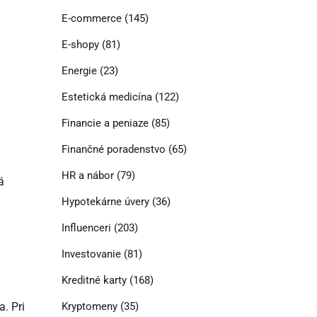
E-commerce
(145)
E-shopy
(81)
Energie
(23)
Estetická medicína
(122)
Financie a peniaze
(85)
Finančné poradenstvo
(65)
HR a nábor
(79)
á
Hypotekárne úvery
(36)
Influenceri
(203)
Investovanie
(81)
Kreditné karty
(168)
Kryptomeny
(35)
a. Pri