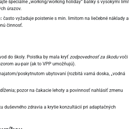
ajte špeciálne „working/working holiday” balíky s vysokými limi
ých úrazov.
:
často vyžaduje poistenie s min. limitom na liečebné náklady a
enú činnosť.
vod do školy. Poistka by mala kryť
zodpovednosť za škodu
voči
ozorom au-pair (ak to VPP umožňujú).
enajatom/poskytnutom ubytovaní (rozbitá varná doska, „vodná
ĺženia; pozor na čakacie lehoty a povinnosť nahlásiť zmenu
u duševného zdravia a krytie konzultácií pri adaptačných