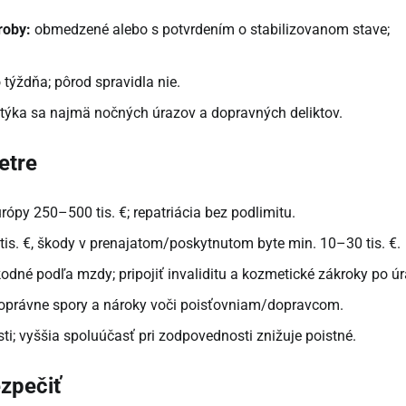
roby:
obmedzené alebo s potvrdením o stabilizovanom stave;
týždňa; pôrod spravidla nie.
otýka sa najmä nočných úrazov a dopravných deliktov.
etre
ópy 250–500 tis. €; repatriácia bez podlimitu.
is. €, škody v prenajatom/poskytnutom byte min. 10–30 tis. €.
odné podľa mzdy; pripojiť invaliditu a kozmetické zákroky po úr
noprávne spory a nároky voči poisťovniam/dopravcom.
sti; vyššia spoluúčasť pri zodpovednosti znižuje poistné.
ezpečiť