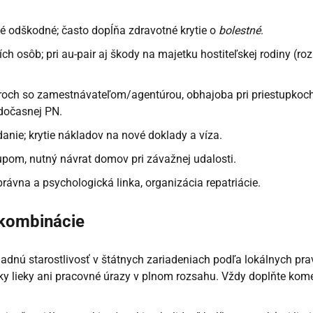
né odškodné; často dopĺňa zdravotné krytie o
bolestné
.
ch osôb; pri au-pair aj škody na majetku hostiteľskej rodiny (roz
roch so zamestnávateľom/agentúrou, obhajoba pri priestupkoch
 dočasnej PN.
nie; krytie nákladov na nové doklady a víza.
pom, nutný návrat domov pri závažnej udalosti.
rávna a psychologická linka, organizácia repatriácie.
 kombinácie
nú starostlivosť v štátnych zariadeniach podľa lokálnych prav
etky lieky ani pracovné úrazy v plnom rozsahu. Vždy doplňte kom