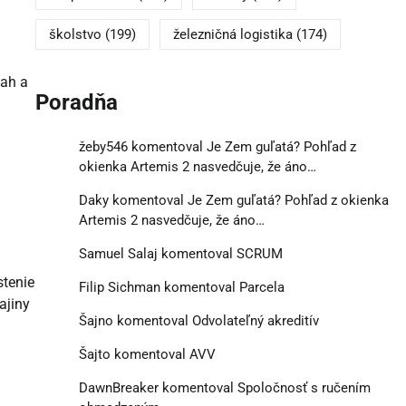
školstvo
(199)
železničná logistika
(174)
sah a
Poradňa
žeby546
komentoval
Je Zem guľatá? Pohľad z
okienka Artemis 2 nasvedčuje, že áno…
Daky
komentoval
Je Zem guľatá? Pohľad z okienka
Artemis 2 nasvedčuje, že áno…
Samuel Salaj
komentoval
SCRUM
tenie
Filip Sichman
komentoval
Parcela
ajiny
Šajno
komentoval
Odvolateľný akreditív
Šajto
komentoval
AVV
DawnBreaker
komentoval
Spoločnosť s ručením