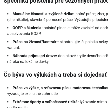
Špecifiká poistenia pre sezónnych prac
Manuálne činnosti a zvýšené riziko:
poľné práce, zber, 
(chemikálie), stavebné pomocné práce. Vyžadujte pripoiste
OOPP a školenia:
poistné plnenie môže závisieť od dodr
absolvovania BOZP.
Práca na živnosť/kontrakt:
skontrolujte, či poistka nek
variant.
Náhrada príjmu pri úraze:
doplnkové krytie denného odšk
nároku na lokálne dávky.
Čo býva vo výlukách a treba si dojednať
Práca vo výške, s reťazovou pílou, motorovou technikou
vyžadujte explicitné zahrnutie.
Extrémne športy a voľnočasové riziká:
lyžovanie mimo z
podľa reality.