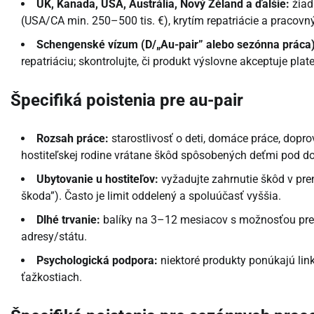
UK, Kanada, USA, Austrália, Nový Zéland a ďalšie:
žiad
(USA/CA min. 250–500 tis. €), krytím repatriácie a pracovn
Schengenské vízum (D/„Au-pair” alebo sezónna práca)
repatriáciu; skontrolujte, či produkt výslovne akceptuje plat
Špecifiká poistenia pre au-pair
Rozsah práce:
starostlivosť o deti, domáce práce, dopro
hostiteľskej rodine vrátane škôd spôsobených deťmi pod d
Ubytovanie u hostiteľov:
vyžadujte zahrnutie škôd v pr
škoda”). Často je limit oddelený a spoluúčasť vyššia.
Dlhé trvanie:
balíky na 3–12 mesiacov s možnosťou pred
adresy/státu.
Psychologická podpora:
niektoré produkty ponúkajú link
ťažkostiach.