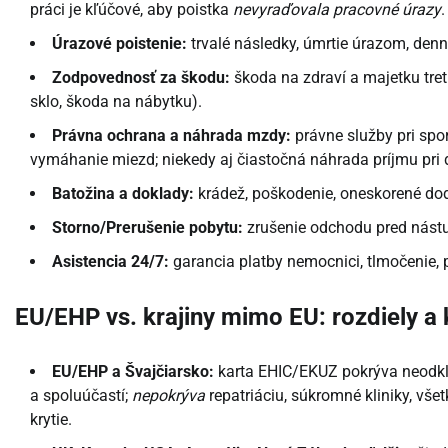
práci je kľúčové, aby poistka
nevyraďovala pracovné úrazy
.
Úrazové poistenie:
trvalé následky, úmrtie úrazom, den
Zodpovednosť za škodu:
škoda na zdraví a majetku tretí
sklo, škoda na nábytku).
Právna ochrana a náhrada mzdy:
právne služby pri spo
vymáhanie miezd; niekedy aj čiastočná náhrada príjmu pri
Batožina a doklady:
krádež, poškodenie, oneskorené doda
Storno/Prerušenie pobytu:
zrušenie odchodu pred nástu
Asistencia 24/7:
garancia platby nemocnici, tlmočenie, p
EU/EHP vs. krajiny mimo EU: rozdiely a
EU/EHP a Švajčiarsko:
karta EHIC/EKUZ pokrýva neodklad
a spoluúčastí;
nepokrýva
repatriáciu, súkromné kliniky, vš
krytie.