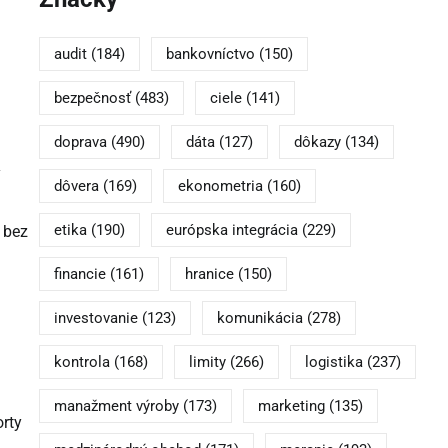
audit
(184)
bankovníctvo
(150)
bezpečnosť
(483)
ciele
(141)
doprava
(490)
dáta
(127)
dôkazy
(134)
ý
dôvera
(169)
ekonometria
(160)
etika
(190)
európska integrácia
(229)
 bez
financie
(161)
hranice
(150)
investovanie
(123)
komunikácia
(278)
kontrola
(168)
limity
(266)
logistika
(237)
manažment výroby
(173)
marketing
(135)
orty