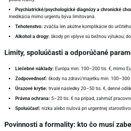
Psychiatrické/psychologické diagnózy a chronické cho
medikácia mimo urgentu býva limitovaná.
Tehotenstvo:
zväčša len akútne komplikácie do určitého 
Alkohol a drogy:
škody pri vplyve sú bežnou výlukou; d
Limity, spoluúčasti a odporúčané param
Liečebné náklady:
Európa min. 100–200 tis. €, mimo Eur
Zodpovednosť:
škody na zdraví/majetku min. 100–300 t
Úrazové krytie:
trvalé následky 20–50 tis. €, denné odšk
Právna ochrana:
5–20 tis. € na prípad, zahrnúť pracov
Spoluúčasť:
nízka alebo nulová pri urgentnej starostlivo
Povinnosti a formality: kto čo musí zab