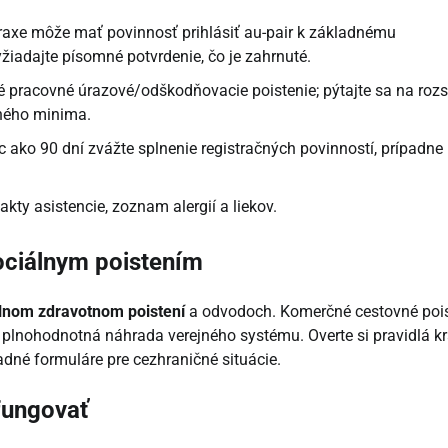
raxe môže mať povinnosť prihlásiť au-pair k základnému
žiadajte písomné potvrdenie, čo je zahrnuté.
pracovné úrazové/odškodňovacie poistenie; pýtajte sa na roz
ného minima.
c ako 90 dní zvážte splnenie registračných povinností, prípadne
kty asistencie, zoznam alergií a liekov.
ociálnym poistením
lnom zdravotnom poistení
a odvodoch. Komerčné cestovné pois
o plnohodnotná náhrada verejného systému. Overte si pravidlá kr
adné formuláre pre cezhraničné situácie.
 fungovať