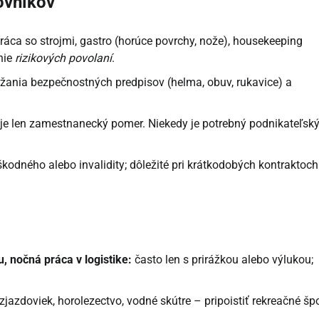
ovníkov
práca so strojmi, gastro (horúce povrchy, nože), housekeeping
nie
rizikových povolaní
.
žania bezpečnostných predpisov (helma, obuv, rukavice) a
ryje len zamestnanecký pomer. Niekedy je potrebný podnikateľsk
odného alebo invalidity; dôležité pri krátkodobých kontraktoch
, nočná práca v logistike:
často len s prirážkou alebo výlukou;
jazdoviek, horolezectvo, vodné skútre – pripoistiť rekreačné šp