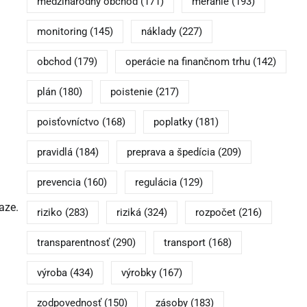
medzinárodný obchod
(171)
meranie
(193)
monitoring
(145)
náklady
(227)
obchod
(179)
operácie na finančnom trhu
(142)
plán
(180)
poistenie
(217)
poisťovníctvo
(168)
poplatky
(181)
pravidlá
(184)
preprava a špedícia
(209)
prevencia
(160)
regulácia
(129)
aze.
riziko
(283)
riziká
(324)
rozpočet
(216)
transparentnosť
(290)
transport
(168)
výroba
(434)
výrobky
(167)
zodpovednosť
(150)
zásoby
(183)