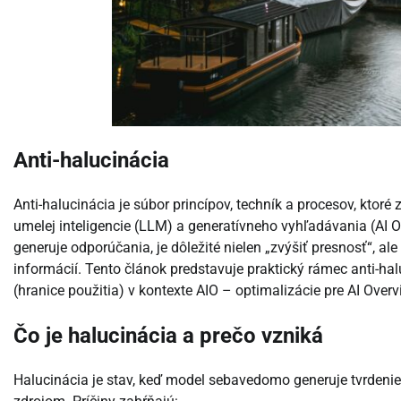
Anti-halucinácia
Anti-halucinácia je súbor princípov, techník a procesov, kto
umelej inteligencie (LLM) a generatívneho vyhľadávania (AI O
generuje odporúčania, je dôležité nielen „zvýšiť presnosť“, a
informácií. Tento článok predstavuje praktický rámec anti-h
(hranice použitia) v kontexte AIO – optimalizácie pre AI Ove
Čo je halucinácia a prečo vzniká
Halucinácia je stav, keď model sebavedomo generuje tvrdenie,