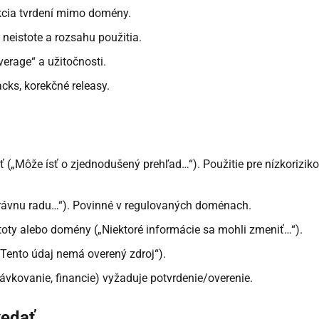
ekcia tvrdení mimo domény.
neistote a rozsahu použitia.
overage“ a užitočnosti.
cks, korekčné releasy.
„Môže ísť o zjednodušený prehľad…“). Použitie pre nízkorizik
 právnu radu…“). Povinné v regulovaných doménach.
toty alebo domény („Niektoré informácie sa mohli zmeniť…“).
„Tento údaj nemá overený zdroj“).
vkovanie, financie) vyžaduje potvrdenie/overenie.
vedať