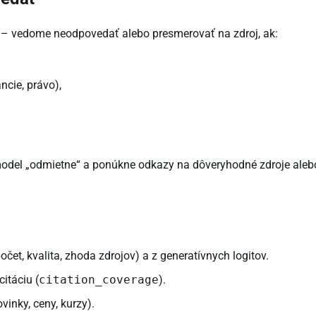
– vedome neodpovedať alebo presmerovať na zdroj, ak:
ncie, právo),
 model „odmietne“ a ponúkne odkazy na dôveryhodné zdroje aleb
očet, kvalita, zhoda zdrojov) a z generatívnych logitov.
itáciu (
citation_coverage
).
inky, ceny, kurzy).