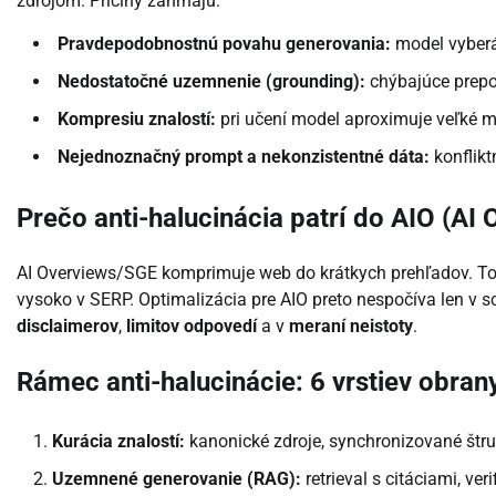
zdrojom. Príčiny zahŕňajú:
Pravdepodobnostnú povahu generovania:
model vyberá 
Nedostatočné uzemnenie (grounding):
chýbajúce prepoj
Kompresiu znalostí:
pri učení model aproximuje veľké mn
Nejednoznačný prompt a nekonzistentné dáta:
konflikt
Prečo anti-halucinácia patrí do AIO (AI
AI Overviews/SGE komprimuje web do krátkych prehľadov. To
vysoko v SERP. Optimalizácia pre AIO preto nespočíva len v s
disclaimerov
,
limitov odpovedí
a v
meraní neistoty
.
Rámec anti-halucinácie: 6 vrstiev obran
Kurácia znalostí:
kanonické zdroje, synchronizované štruk
Uzemnené generovanie (RAG):
retrieval s citáciami, ve