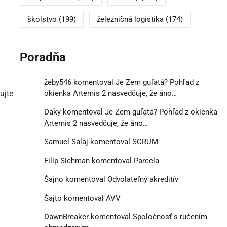
školstvo
(199)
železničná logistika
(174)
Poradňa
žeby546
komentoval
Je Zem guľatá? Pohľad z
okienka Artemis 2 nasvedčuje, že áno…
ujte
Daky
komentoval
Je Zem guľatá? Pohľad z okienka
Artemis 2 nasvedčuje, že áno…
Samuel Salaj
komentoval
SCRUM
Filip Sichman
komentoval
Parcela
Šajno
komentoval
Odvolateľný akreditív
Šajto
komentoval
AVV
DawnBreaker
komentoval
Spoločnosť s ručením