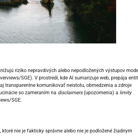
ré znižujú riziko nepravdivých alebo nepodložených výstupov mod
verviews/SGE). V prostredí, kde AI sumarizuje web, prepája entit
le aj transparentne komunikovať neistotu, obmedzenia a zdroje
alucinácie so zameraním na
disclaimers
(upozornenia) a
limity
rviews/SGE.
 ktoré nie je fakticky správne alebo nie je podložené žiadnym