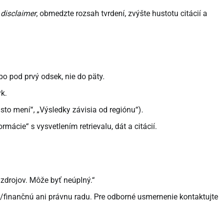
 disclaimer
, obmedzte rozsah tvrdení, zvýšte hustotu citácií a
bo pod prvý odsek, nie do päty.
k.
to mení“, „Výsledky závisia od regiónu“).
ácie“ s vysvetlením retrievalu, dát a citácií.
 zdrojov. Môže byť neúplný.“
/finančnú ani právnu radu. Pre odborné usmernenie kontaktujte