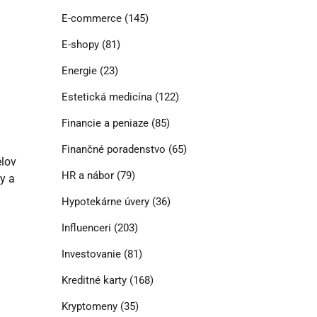
E-commerce
(145)
E-shopy
(81)
Energie
(23)
Estetická medicína
(122)
Financie a peniaze
(85)
Finančné poradenstvo
(65)
elov
HR a nábor
(79)
y a
Hypotekárne úvery
(36)
Influenceri
(203)
Investovanie
(81)
Kreditné karty
(168)
Kryptomeny
(35)