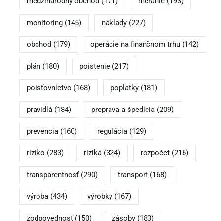
medzinárodný obchod
(171)
meranie
(193)
monitoring
(145)
náklady
(227)
obchod
(179)
operácie na finančnom trhu
(142)
plán
(180)
poistenie
(217)
poisťovníctvo
(168)
poplatky
(181)
pravidlá
(184)
preprava a špedícia
(209)
prevencia
(160)
regulácia
(129)
riziko
(283)
riziká
(324)
rozpočet
(216)
transparentnosť
(290)
transport
(168)
výroba
(434)
výrobky
(167)
zodpovednosť
(150)
zásoby
(183)