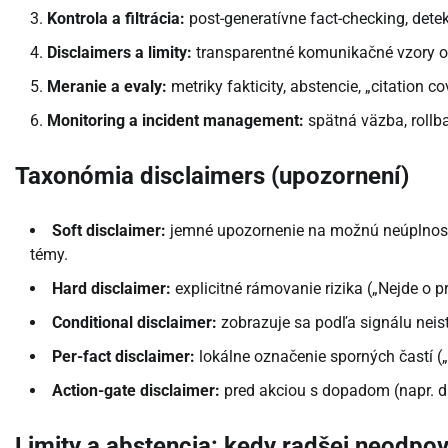
Kontrola a filtrácia:
post-generatívne fact-checking, det
Disclaimers a limity:
transparentné komunikačné vzory o 
Meranie a evaly:
metriky fakticity, abstencie, „citation c
Monitoring a incident management:
spätná väzba, rollba
Taxonómia disclaimers (upozornení)
Soft disclaimer:
jemné upozornenie na možnú neúplnosť (
témy.
Hard disclaimer:
explicitné rámovanie rizika („Nejde o
Conditional disclaimer:
zobrazuje sa podľa signálu neis
Per-fact disclaimer:
lokálne označenie sporných častí (
Action-gate disclaimer:
pred akciou s dopadom (napr. dá
Limity a abstencia: kedy radšej neodpo