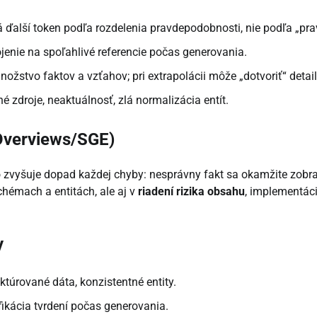
ďalší token podľa rozdelenia pravdepodobnosti, nie podľa „pra
enie na spoľahlivé referencie počas generovania.
ožstvo faktov a vzťahov; pri extrapolácii môže „dotvoriť“ detail
né zdroje, neaktuálnosť, zlá normalizácia entít.
 Overviews/SGE)
 zvyšuje dopad každej chyby: nesprávny fakt sa okamžite zobr
chémach a entitách, ale aj v
riadení rizika obsahu
, implementáci
y
túrované dáta, konzistentné entity.
rifikácia tvrdení počas generovania.