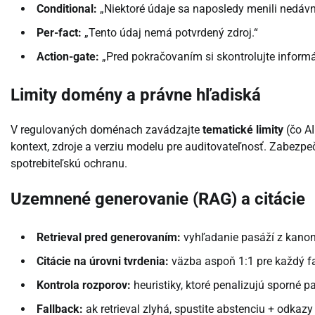
Conditional:
„Niektoré údaje sa naposledy menili nedávno
Per-fact:
„Tento údaj nemá potvrdený zdroj.“
Action-gate:
„Pred pokračovaním si skontrolujte informác
Limity domény a právne hľadiská
V regulovaných doménach zavádzajte
tematické limity
(čo AI
kontext, zdroje a verziu modelu pre auditovateľnosť. Zabezpe
spotrebiteľskú ochranu.
Uzemnené generovanie (RAG) a citácie
Retrieval pred generovaním:
vyhľadanie pasáží z kanoni
Citácie na úrovni tvrdenia:
väzba aspoň 1:1 pre každý fak
Kontrola rozporov:
heuristiky, ktoré penalizujú sporné p
Fallback:
ak retrieval zlyhá, spustite abstenciu + odkazy 