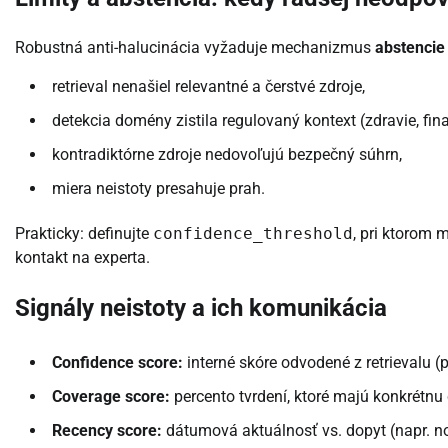
Robustná anti-halucinácia vyžaduje mechanizmus
abstencie
retrieval nenašiel relevantné a čerstvé zdroje,
detekcia domény zistila regulovaný kontext (zdravie, fina
kontradiktórne zdroje nedovoľujú bezpečný súhrn,
miera neistoty presahuje prah.
Prakticky: definujte
confidence_threshold
, pri ktorom
kontakt na experta.
Signály neistoty a ich komunikácia
Confidence score:
interné skóre odvodené z retrievalu (p
Coverage score:
percento tvrdení, ktoré majú konkrétnu c
Recency score:
dátumová aktuálnosť vs. dopyt (napr. nov