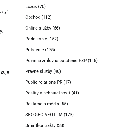
Luxus
(76)
vdy“.
Obchod
(112)
Online služby
(66)
y.
Podnikanie
(152)
Poistenie
(175)
Povinné zmluvné poistenie PZP
(115)
Právne služby
(40)
azuje
i
Public relations PR
(17)
Reality a nehnuteľnosti
(41)
Reklama a médiá
(55)
SEO GEO AEO LLM
(173)
Smartkontrakty
(38)