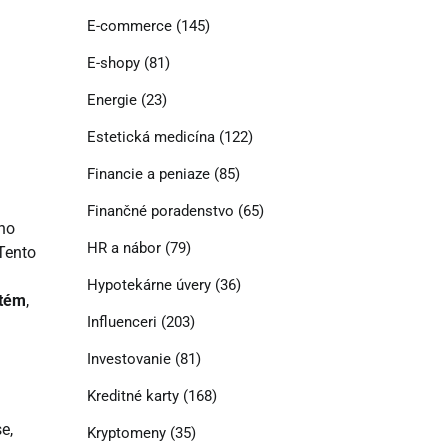
E-commerce
(145)
E-shopy
(81)
Energie
(23)
Estetická medicína
(122)
Financie a peniaze
(85)
Finančné poradenstvo
(65)
ého
HR a nábor
(79)
 Tento
Hypotekárne úvery
(36)
stém
,
Influenceri
(203)
Investovanie
(81)
Kreditné karty
(168)
e,
Kryptomeny
(35)