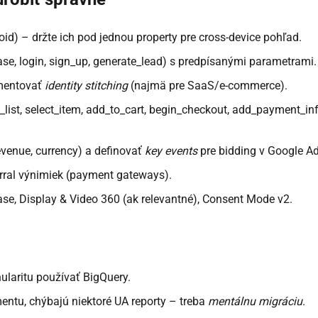
id) – držte ich pod jednou property pre cross-device pohľad.
se, login, sign_up, generate_lead) s predpísanými parametrami.
ementovať
identity stitching
(najmä pre SaaS/e-commerce).
list, select_item, add_to_cart, begin_checkout, add_payment_inf
revenue, currency) a definovať
key events
pre bidding v Google Ad
referral výnimiek (payment gateways).
ase, Display & Video 360 (ak relevantné), Consent Mode v2.
ularitu používať BigQuery.
ementu, chýbajú niektoré UA reporty – treba
mentálnu migráciu
.