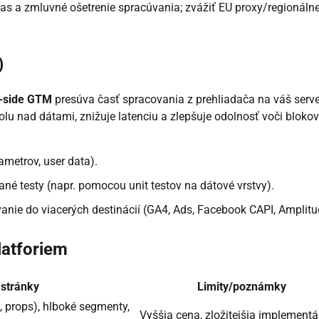
as a zmluvné ošetrenie spracúvania; zvážiť EU proxy/regionáln
)
-side GTM
presúva časť spracovania z prehliadača na váš serve
rolu nad dátami, znižuje latenciu a zlepšuje odolnosť voči bloko
ametrov, user data).
ané testy (napr. pomocou unit testov na dátové vrstvy).
vanie do viacerých destinácií (GA4, Ads, Facebook CAPI, Amplit
latforiem
 stránky
Limity/poznámky
, props), hlboké segmenty,
Vyššia cena, zložitejšia implementá