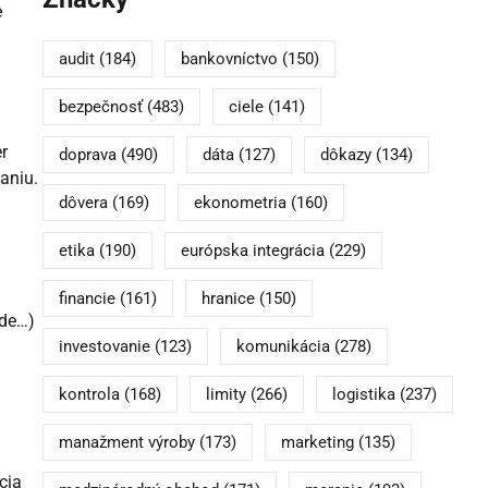
e
audit
(184)
bankovníctvo
(150)
bezpečnosť
(483)
ciele
(141)
r
doprava
(490)
dáta
(127)
dôkazy
(134)
vaniu.
dôvera
(169)
ekonometria
(160)
etika
(190)
európska integrácia
(229)
financie
(161)
hranice
(150)
ude…)
investovanie
(123)
komunikácia
(278)
kontrola
(168)
limity
(266)
logistika
(237)
manažment výroby
(173)
marketing
(135)
cia