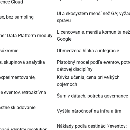
ience Cloud
UI a ekosystém menší než GA; vyža
ise, bez sampling
správu
Licencovanie, menšia komunita než
omer Data Platform moduly
Google
 súkromie
Obmedzená hĺbka a integrácie
ls, skupinová analytika
Platobný model podľa eventov, pot
dátovej disciplíny
experimentovanie,
Krivka učenia, cena pri veľkých
objemoch
 eventov, retroaktívna
Šum v dátach, potreba governance
astné skladovanie
Vyššia náročnosť na infra a tím
Náklady podľa destinácií/eventov;
cií, identity resolution