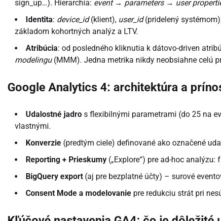
sign_up…). Hierarchia:
event → parameters → user properti
Identita
:
device_id
(klient),
user_id
(pridelený systémom)
základom kohortných analýz a LTV.
Atribúcia
: od posledného kliknutia k dátovo-driven atribú
modelingu
(MMM). Jedna metrika nikdy neobsiahne celú pr
Google Analytics 4: architektúra a príno
Udalostné jadro
s flexibilnými parametrami (do 25 na e
vlastnými.
Konverzie
(predtým ciele) definované ako označené uda
Reporting + Prieskumy
(„Explore“) pre ad-hoc analýzu: f
BigQuery export
(aj pre bezplatné účty) – surové evento
Consent Mode a modelovanie
pre redukciu strát pri nes
Kľúčové nastavenia GA4: čo je dôležité 