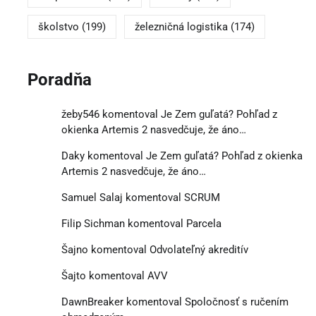
školstvo
(199)
železničná logistika
(174)
Poradňa
žeby546
komentoval
Je Zem guľatá? Pohľad z
okienka Artemis 2 nasvedčuje, že áno…
Daky
komentoval
Je Zem guľatá? Pohľad z okienka
Artemis 2 nasvedčuje, že áno…
Samuel Salaj
komentoval
SCRUM
Filip Sichman
komentoval
Parcela
Šajno
komentoval
Odvolateľný akreditív
Šajto
komentoval
AVV
DawnBreaker
komentoval
Spoločnosť s ručením