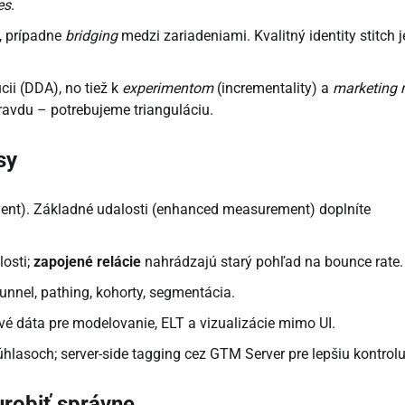
es
.
, prípadne
bridging
medzi zariadeniami. Kvalitný identity stitch j
cii (DDA), no tiež k
experimentom
(incrementality) a
marketing 
avdu – potrebujeme trianguláciu.
sy
vent). Základné udalosti (enhanced measurement) doplníte
losti;
zapojené relácie
nahrádzajú starý pohľad na bounce rate.
unnel, pathing, kohorty, segmentácia.
vé dáta pre modelovanie, ELT a vizualizácie mimo UI.
úhlasoch; server-side tagging cez GTM Server pre lepšiu kontrolu
urobiť správne