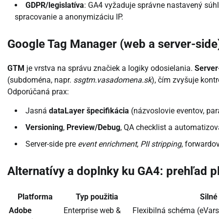
GDPR/legislatíva
: GA4 vyžaduje správne nastavený súhl
spracovanie a anonymizáciu IP.
Google Tag Manager (web a server-side
GTM
je vrstva na správu značiek a logiky odosielania.
Server
(subdoména, napr.
ssgtm.vasadomena.sk
), čím zvyšuje kont
Odporúčaná prax:
Jasná
dataLayer špecifikácia
(názvoslovie eventov, par
Versioning
,
Preview/Debug
, QA checklist a automatizov
Server-side pre
event enrichment
,
PII stripping
, forwardo
Alternatívy a doplnky ku GA4: prehľad p
Platforma
Typ použitia
Silné
Adobe
Enterprise web &
Flexibilná schéma (eVars