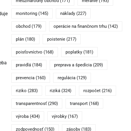
medzinárodný obchod
(171)
meranie
(193)
duje
monitoring
(145)
náklady
(227)
obchod
(179)
operácie na finančnom trhu
(142)
plán
(180)
poistenie
(217)
poisťovníctvo
(168)
poplatky
(181)
reba
pravidlá
(184)
preprava a špedícia
(209)
prevencia
(160)
regulácia
(129)
riziko
(283)
riziká
(324)
rozpočet
(216)
transparentnosť
(290)
transport
(168)
výroba
(434)
výrobky
(167)
zodpovednosť
(150)
zásoby
(183)