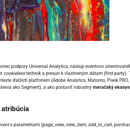
oniec podpory Universal Analytics, nástup eventovo orientovan
st
cookieless
techník a presun k vlastneným dátam (first-party).
texte ďalších platforiem (Adobe Analytics, Matomo, Piwik PRO,
ešenia ako Segment), a ako postaviť robustný
meračský ekosy
 atribúcia
event
s parametrami (page_view, view_item, add_to_cart, purchas