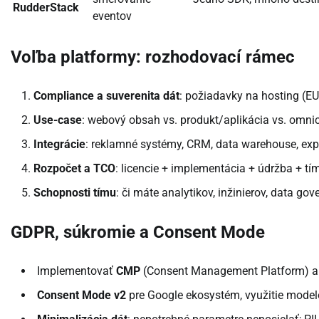
RudderStack
eventov
Voľba platformy: rozhodovací rámec
Compliance a suverenita dát
: požiadavky na hosting (EU),
Use-case
: webový obsah vs. produkt/aplikácia vs. omnic
Integrácie
: reklamné systémy, CRM, data warehouse, expe
Rozpočet a TCO
: licencie + implementácia + údržba + tí
Schopnosti tímu
: či máte analytikov, inžinierov, data gov
GDPR, súkromie a Consent Mode
Implementovať
CMP
(Consent Management Platform) a m
Consent Mode v2
pre Google ekosystém, využitie modelo