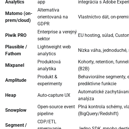
Analytics
app
integrácia s Adobe Exper
Alternatíva
Matomo (on-
orientovaná na
Vlastníctvo dát, on-prem
prem/cloud)
GDPR
Enterprise a verejný
Piwik PRO
EU hosting, súlad, Cust
sektor
Plausible /
Lightweight web
Nízka váha, jednoduché,
Fathom
analytics
Produktová
Kohorty, retention, funne
Mixpanel
analytika
(B2B)
Produkt &
Behaviorálne segmenty, 
Amplitude
experimenty
prediktívne funkcie
Automatické zachytávanie
Heap
Auto-capture UX
analýza
Open-source event
Plná kontrola schémy, vl
Snowplow
pipeline
(BigQuery/Redshift)
CDP/ETL
Segment /
smerovanie
Jedno SDK, mnoho destiná