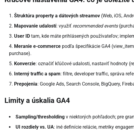
Štruktúra property a dátových streamov
(Web, iOS, Andro
Mapovanie udalostí
: využiť
recommended events
(purcha
User ID
tam, kde máte prihlásených používateľov; impl
Meranie e-commerce
podľa špecifikácie GA4 (view_item_
purchase).
Konverzie
: označiť kľúčové udalosti, nastaviť hodnoty (
Interný traffic a spam
: filtre, developer traffic, správa 
Prepojenia
: Google Ads, Search Console, BigQuery, Fireb
Limity a úskalia GA4
Sampling/thresholding
v niektorých pohľadoch; pre gran
UI rozdiely vs. UA
: iné definície relácie, metriky engag