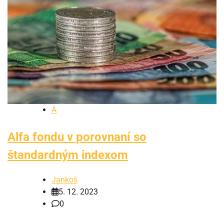
A
Alfa fondu v porovnaní so
štandardným indexom
Jankoš
5. 12. 2023
0