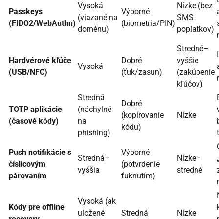
Vysoká
Nízke (bez
Passkeys
Výborné
(viazané na
SMS
(FIDO2/WebAuthn)
(biometria/PIN)
doménu)
poplatkov)
Stredné–
Hardvérové kľúče
Dobré
vyššie
Vysoká
(USB/NFC)
(ťuk/zasun)
(zakúpenie
kľúčov)
Stredná
Dobré
TOTP aplikácie
(náchylné
(kopírovanie
Nízke
(časové kódy)
na
kódu)
phishing)
Push notifikácie s
Výborné
Stredná–
Nízke–
číslicovým
(potvrdenie
vyššia
stredné
párovaním
ťuknutím)
Vysoká (ak
Kódy pre offline
uložené
Stredná
Nízke
recovery