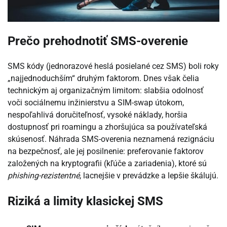
Prečo prehodnotiť SMS-overenie
SMS kódy (jednorazové heslá posielané cez SMS) boli roky
„najjednoduchším“ druhým faktorom. Dnes však čelia
technickým aj organizačným limitom: slabšia odolnosť
voči sociálnemu inžinierstvu a SIM-swap útokom,
nespoľahlivá doručiteľnosť, vysoké náklady, horšia
dostupnosť pri roamingu a zhoršujúca sa používateľská
skúsenosť. Náhrada SMS-overenia neznamená rezignáciu
na bezpečnosť, ale jej posilnenie: preferovanie faktorov
založených na kryptografii (kľúče a zariadenia), ktoré sú
phishing-rezistentné
, lacnejšie v prevádzke a lepšie škálujú.
Riziká a limity klasickej SMS