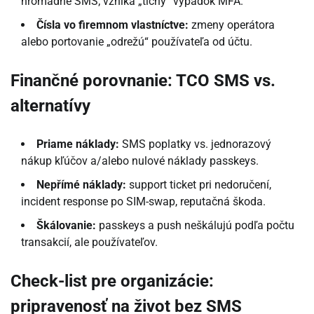
hromadné SMS; vzniká „tichý“ výpadok MFA.
Čísla vo firemnom vlastníctve:
zmeny operátora
alebo portovanie „odrežú“ používateľa od účtu.
Finančné porovnanie: TCO SMS vs.
alternatívy
Priame náklady:
SMS poplatky vs. jednorazový
nákup kľúčov a/alebo nulové náklady passkeys.
Nepřímé náklady:
support ticket pri nedoručení,
incident response po SIM-swap, reputačná škoda.
Škálovanie:
passkeys a push neškálujú podľa počtu
transakcií, ale používateľov.
Check-list pre organizácie:
pripravenosť na život bez SMS