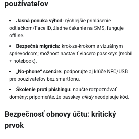
používateľov
Jasná ponuka výhod:
rýchlejšie prihlásenie
odtlačkom/Face ID, žiadne čakanie na SMS, funguje
offline.
Bezpečná migrácia:
krok-za-krokom s vizuálnym
sprievodcom; možnosť nastaviť viacero passkeys (mobil
+ notebook).
„No-phone“ scenáre:
podporujte aj kľúče NFC/USB
pre používateľov bez smartfónu.
Školenie proti phishingu:
naučte rozpoznávať
domény; pripomeňte, že passkey
nikdy
neodpisuje kód.
Bezpečnosť obnovy účtu: kritický
prvok