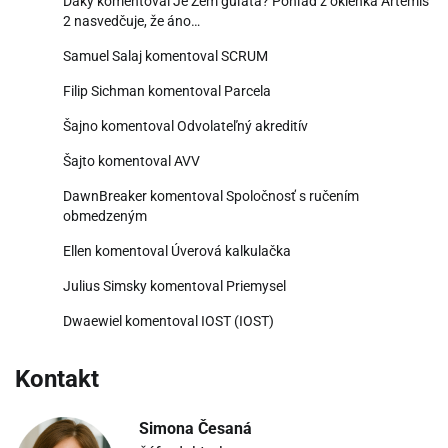
Daky
komentoval
Je Zem guľatá? Pohľad z okienka Artemis
2 nasvedčuje, že áno…
Samuel Salaj
komentoval
SCRUM
Filip Sichman
komentoval
Parcela
Šajno
komentoval
Odvolateľný akreditív
Šajto
komentoval
AVV
DawnBreaker
komentoval
Spoločnosť s ručením
obmedzeným
Ellen
komentoval
Úverová kalkulačka
Julius Simsky
komentoval
Priemysel
Dwaewiel
komentoval
IOST (IOST)
Kontakt
Simona Česaná