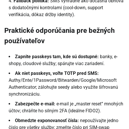
Fallback politika:
SMS výhradne ako dočasná obnova
s dodatočnými kontrolami (cool-down, support
verifikácia, dôkaz držby identity).
Praktické odporúčania pre bežných
používateľov
Zapnite passkeys tam, kde sú dostupné:
banky, e-
shopy, cloudové služby; spárujte viac zariadení.
Ak niet passkeys, voľte TOTP pred SMS:
Authy/Ente/1Password/Bitwarden/Google/Microsoft
Authenticator; zálohujte seedy alebo využite šifrovanú
synchronizáciu.
Zabezpečte e-mail:
e-mail je „master reset“ mnohých
účtov; chráňte ho silným 2FA (ideálne FIDO2).
Obmedzte exponovanosť čísla:
nepoužívajte jedno
číslo pre všetky služby; zmeňte číslo pri SIM-swap