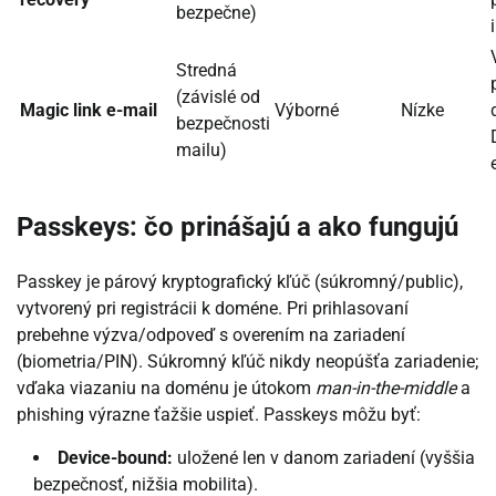
bezpečne)
Stredná
(závislé od
Magic link e-mail
Výborné
Nízke
bezpečnosti
mailu)
Passkeys: čo prinášajú a ako fungujú
Passkey je párový kryptografický kľúč (súkromný/public),
vytvorený pri registrácii k doméne. Pri prihlasovaní
prebehne výzva/odpoveď s overením na zariadení
(biometria/PIN). Súkromný kľúč nikdy neopúšťa zariadenie;
vďaka viazaniu na doménu je útokom
man-in-the-middle
a
phishing výrazne ťažšie uspieť. Passkeys môžu byť:
Device-bound:
uložené len v danom zariadení (vyššia
bezpečnosť, nižšia mobilita).