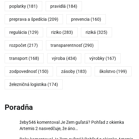
poplatky
(181)
pravidlá
(184)
preprava a špedícia
(209)
prevencia
(160)
regulácia
(129)
riziko
(283)
riziká
(325)
rozpočet
(217)
transparentnosť
(290)
transport
(168)
výroba
(434)
výrobky
(167)
zodpovednosť
(150)
zásoby
(183)
školstvo
(199)
železničná logistika
(174)
Poradňa
žeby546
komentoval
Je Zem guľatá? Pohľad z okienka
Artemis 2 nasvedčuje, že áno…