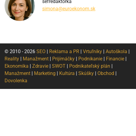
šéfredaktorka
simona@euroekonom.sk
© 2010 - 2026
SEO
|
Reklama a PR
|
Vrtuľníky
|
Autoškola
|
Reality
|
Manažment
|
Prijímáčky
|
Podnikanie
|
Financie
|
Ekonomika
|
Zdravie
|
SWOT
|
Podnikateľský plán
|
Manažment
|
Marketing
|
Kultúra
|
Skúšky
|
Obchod
|
Dovolenka