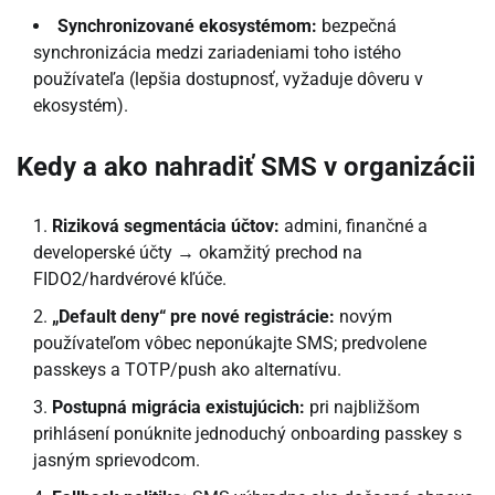
Synchronizované ekosystémom:
bezpečná
synchronizácia medzi zariadeniami toho istého
používateľa (lepšia dostupnosť, vyžaduje dôveru v
ekosystém).
Kedy a ako nahradiť SMS v organizácii
Riziková segmentácia účtov:
admini, finančné a
developerské účty → okamžitý prechod na
FIDO2/hardvérové kľúče.
„Default deny“ pre nové registrácie:
novým
používateľom vôbec neponúkajte SMS; predvolene
passkeys a TOTP/push ako alternatívu.
Postupná migrácia existujúcich:
pri najbližšom
prihlásení ponúknite jednoduchý onboarding passkey s
jasným sprievodcom.