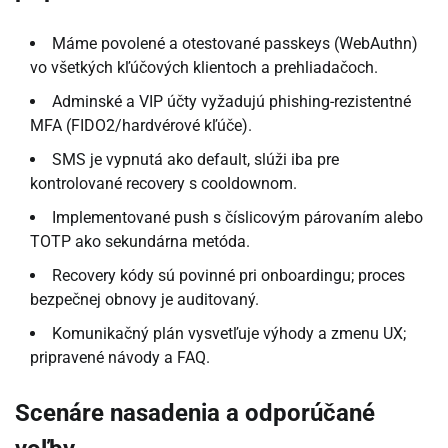
Máme povolené a otestované passkeys (WebAuthn)
vo všetkých kľúčových klientoch a prehliadačoch.
Adminské a VIP účty vyžadujú phishing-rezistentné
MFA (FIDO2/hardvérové kľúče).
SMS je vypnutá ako default, slúži iba pre
kontrolované recovery s cooldownom.
Implementované push s číslicovým párovaním alebo
TOTP ako sekundárna metóda.
Recovery kódy sú povinné pri onboardingu; proces
bezpečnej obnovy je auditovaný.
Komunikačný plán vysvetľuje výhody a zmenu UX;
pripravené návody a FAQ.
Scenáre nasadenia a odporúčané