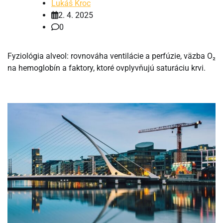
Lukáš Kroc
2. 4. 2025
0
Fyziológia alveol: rovnováha ventilácie a perfúzie, väzba O₂
na hemoglobín a faktory, ktoré ovplyvňujú saturáciu krvi.