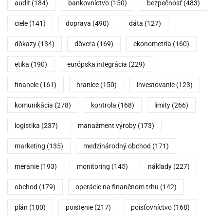
audit
(184)
bankovníctvo
(150)
bezpečnosť
(483)
ciele
(141)
doprava
(490)
dáta
(127)
dôkazy
(134)
dôvera
(169)
ekonometria
(160)
etika
(190)
európska integrácia
(229)
financie
(161)
hranice
(150)
investovanie
(123)
komunikácia
(278)
kontrola
(168)
limity
(266)
logistika
(237)
manažment výroby
(173)
marketing
(135)
medzinárodný obchod
(171)
meranie
(193)
monitoring
(145)
náklady
(227)
obchod
(179)
operácie na finančnom trhu
(142)
plán
(180)
poistenie
(217)
poisťovníctvo
(168)