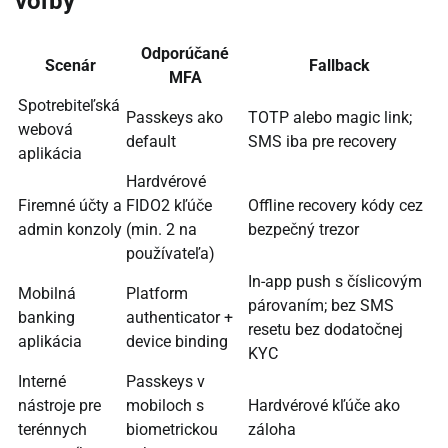
voľby
Odporúčané
Scenár
Fallback
MFA
Spotrebiteľská
Passkeys ako
TOTP alebo magic link;
webová
default
SMS iba pre recovery
aplikácia
Hardvérové
Firemné účty a
FIDO2 kľúče
Offline recovery kódy cez
admin konzoly
(min. 2 na
bezpečný trezor
používateľa)
In-app push s číslicovým
Mobilná
Platform
párovaním; bez SMS
banking
authenticator +
resetu bez dodatočnej
aplikácia
device binding
KYC
Interné
Passkeys v
nástroje pre
mobiloch s
Hardvérové kľúče ako
terénnych
biometrickou
záloha