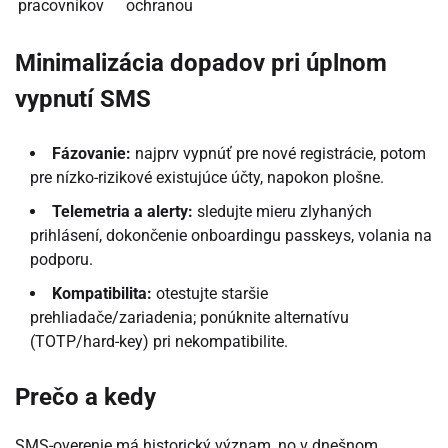
pracovníkov
ochranou
Minimalizácia dopadov pri úplnom
vypnutí SMS
Fázovanie:
najprv vypnúť pre nové registrácie, potom
pre nízko-rizikové existujúce účty, napokon plošne.
Telemetria a alerty:
sledujte mieru zlyhaných
prihlásení, dokončenie onboardingu passkeys, volania na
podporu.
Kompatibilita:
otestujte staršie
prehliadače/zariadenia; ponúknite alternatívu
(TOTP/hard-key) pri nekompatibilite.
Prečo a kedy
SMS-overenie má historický význam, no v dnešnom