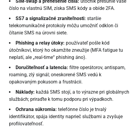
SIM-swap a prenesenie čísla:
útočník presunie vaše
číslo na vlastnú SIM, získa SMS kódy a obíde 2FA.
SS7 a signalizačné zraniteľnosti:
staršie
telekomunikačné protokoly môžu umožniť odklon či
čítanie SMS na úrovni siete.
Phishing a relay útoky:
používateľ pošle kód
útočníkovi, ktorý ho okamžite zneužije (MFA fatigue tu
neplatí, ale „real-time“ phishing áno).
Doručiteľnosť a latencia:
filtre operátorov, antispam,
roaming, zlý signál; oneskorené SMS vedú k
opakovaným pokusom a frustrácii.
Náklady:
každá SMS stojí, a to výrazne pri globálnych
službách; priraďte k tomu podporu pri výpadkoch.
Ochrana súkromia:
telefónne číslo je trvalý
identifikátor, spája identity naprieč službami a zvyšuje
profilovateľnosť.