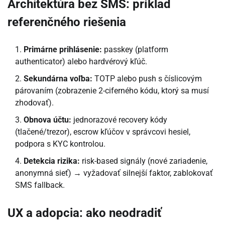
Architektúra bez SMS: príklad
referenčného riešenia
Primárne prihlásenie:
passkey (platform
authenticator) alebo hardvérový kľúč.
Sekundárna voľba:
TOTP alebo push s číslicovým
párovaním (zobrazenie 2-ciferného kódu, ktorý sa musí
zhodovať).
Obnova účtu:
jednorazové recovery kódy
(tlačené/trezor), escrow kľúčov v správcovi hesiel,
podpora s KYC kontrolou.
Detekcia rizika:
risk-based signály (nové zariadenie,
anonymná sieť) → vyžadovať silnejší faktor, zablokovať
SMS fallback.
UX a adopcia: ako neodradiť