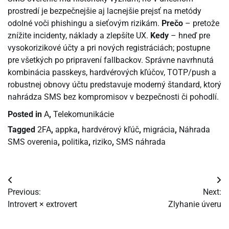
prostredí je bezpečnejšie aj lacnejšie prejsť na metódy
odolné voči phishingu a sieťovým rizikám.
Prečo
– pretože
znížite incidenty, náklady a zlepšíte UX.
Kedy
– hneď pre
vysokorizikové účty a pri nových registráciách; postupne
pre všetkých po pripravení fallbackov. Správne navrhnutá
kombinácia passkeys, hardvérových kľúčov, TOTP/push a
robustnej obnovy účtu predstavuje moderný štandard, ktorý
nahrádza SMS bez kompromisov v bezpečnosti či pohodlí.
Posted in
A
,
Telekomunikácie
Tagged
2FA
,
appka
,
hardvérový kľúč
,
migrácia
,
Náhrada
SMS overenia
,
politika
,
riziko
,
SMS náhrada
Navigácia
Previous:
Next:
v
Introvert × extrovert
Zlyhanie úveru
článku