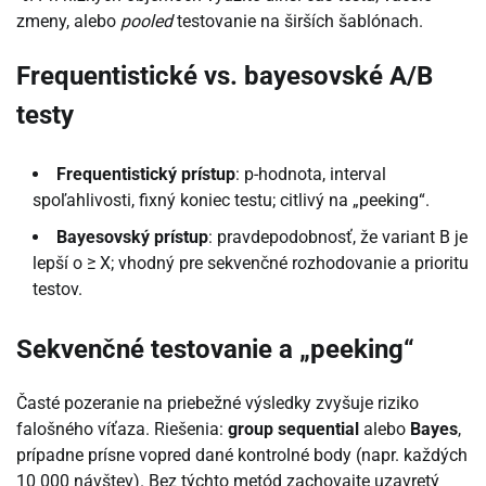
zmeny, alebo
pooled
testovanie na širších šablónach.
Frequentistické vs. bayesovské A/B
testy
Frequentistický prístup
: p-hodnota, interval
spoľahlivosti, fixný koniec testu; citlivý na „peeking“.
Bayesovský prístup
: pravdepodobnosť, že variant B je
lepší o ≥ X; vhodný pre sekvenčné rozhodovanie a prioritu
testov.
Sekvenčné testovanie a „peeking“
Časté pozeranie na priebežné výsledky zvyšuje riziko
falošného víťaza. Riešenia:
group sequential
alebo
Bayes
,
prípadne prísne vopred dané kontrolné body (napr. každých
10 000 návštev). Bez týchto metód zachovajte uzavretý