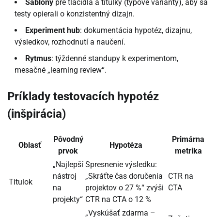
Šablóny
pre tlačidlá a titulky (typové varianty), aby sa
testy opierali o konzistentný dizajn.
Experiment hub
: dokumentácia hypotéz, dizajnu,
výsledkov, rozhodnutí a naučení.
Rytmus
: týždenné standupy k experimentom,
mesačné „learning review“.
Príklady testovacích hypotéz
(inšpirácia)
Pôvodný
Primárna
Oblasť
Hypotéza
prvok
metrika
„Najlepší
Spresnenie výsledku:
nástroj
„Skráťte čas doručenia
CTR na
Titulok
na
projektov o 27 %“ zvýši
CTA
projekty“
CTR na CTA o 12 %
„Vyskúšať zdarma –