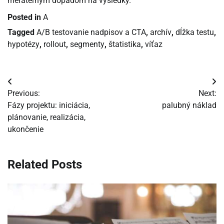
merateľným dopadom na výsledky.
Posted in
A
Tagged
A/B testovanie nadpisov a CTA
,
archív
,
dĺžka testu
,
hypotézy
,
rollout
,
segmenty
,
štatistika
,
víťaz
Navigácia
Previous:
Next:
v
Fázy projektu: iniciácia,
palubný náklad
plánovanie, realizácia,
článku
ukončenie
Related Posts