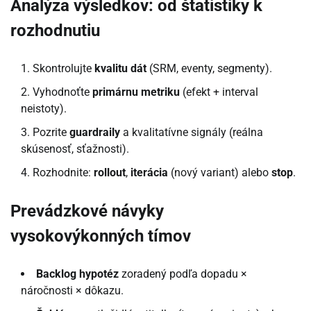
Analýza výsledkov: od štatistiky k
rozhodnutiu
Skontrolujte
kvalitu dát
(SRM, eventy, segmenty).
Vyhodnoťte
primárnu metriku
(efekt + interval
neistoty).
Pozrite
guardraily
a kvalitatívne signály (reálna
skúsenosť, sťažnosti).
Rozhodnite:
rollout
,
iterácia
(nový variant) alebo
stop
.
Prevádzkové návyky
vysokovýkonných tímov
Backlog hypotéz
zoradený podľa dopadu ×
náročnosti × dôkazu.