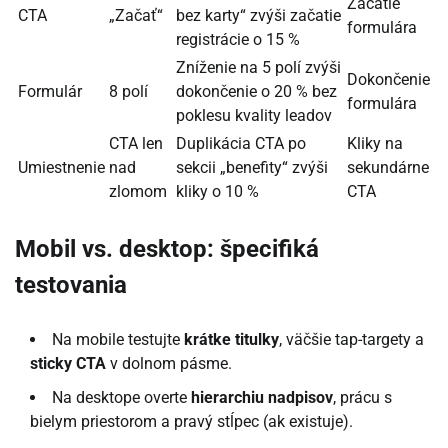
Začatie
CTA
„Začať“
bez karty“ zvýši začatie
formulára
registrácie o 15 %
Zníženie na 5 polí zvýši
Dokončenie
Formulár
8 polí
dokončenie o 20 % bez
formulára
poklesu kvality leadov
CTA len
Duplikácia CTA po
Kliky na
Umiestnenie
nad
sekcii „benefity“ zvýši
sekundárne
zlomom
kliky o 10 %
CTA
Mobil vs. desktop: špecifiká
testovania
Na mobile testujte
krátke titulky
, väčšie tap-targety a
sticky CTA
v dolnom pásme.
Na desktope overte
hierarchiu nadpisov
, prácu s
bielym priestorom a pravý stĺpec (ak existuje).