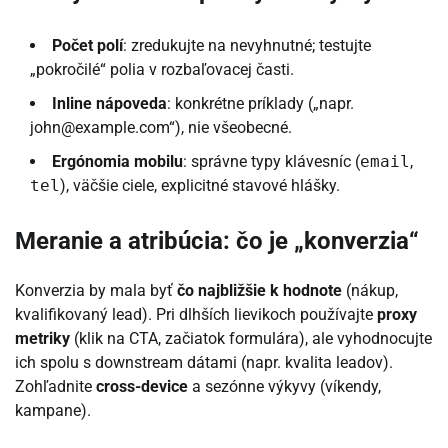
Počet polí
: zredukujte na nevyhnutné; testujte
„pokročilé“ polia v rozbaľovacej časti.
Inline nápoveda
: konkrétne príklady („napr.
john@example.com“), nie všeobecné.
Ergónomia mobilu
: správne typy klávesníc (
email
,
tel
), väčšie ciele, explicitné stavové hlášky.
Meranie a atribúcia: čo je „konverzia“
Konverzia by mala byť
čo najbližšie k hodnote
(nákup,
kvalifikovaný lead). Pri dlhších lievikoch používajte
proxy
metriky
(klik na CTA, začiatok formulára), ale vyhodnocujte
ich spolu s downstream dátami (napr. kvalita leadov).
Zohľadnite
cross-device
a sezónne výkyvy (víkendy,
kampane).