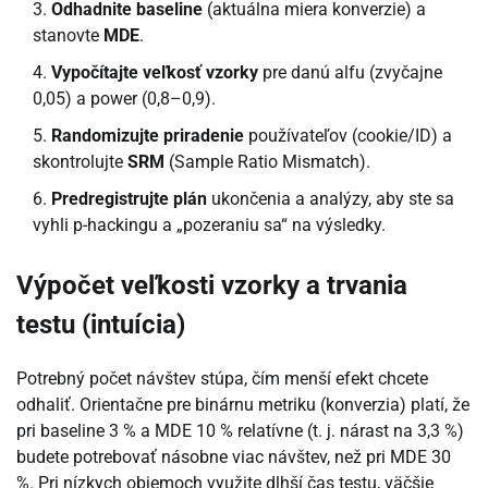
Odhadnite baseline
(aktuálna miera konverzie) a
stanovte
MDE
.
Vypočítajte veľkosť vzorky
pre danú alfu (zvyčajne
0,05) a power (0,8–0,9).
Randomizujte priradenie
používateľov (cookie/ID) a
skontrolujte
SRM
(Sample Ratio Mismatch).
Predregistrujte plán
ukončenia a analýzy, aby ste sa
vyhli p-hackingu a „pozeraniu sa“ na výsledky.
Výpočet veľkosti vzorky a trvania
testu (intuícia)
Potrebný počet návštev stúpa, čím menší efekt chcete
odhaliť. Orientačne pre binárnu metriku (konverzia) platí, že
pri baseline 3 % a MDE 10 % relatívne (t. j. nárast na 3,3 %)
budete potrebovať násobne viac návštev, než pri MDE 30
%. Pri nízkych objemoch využite dlhší čas testu, väčšie