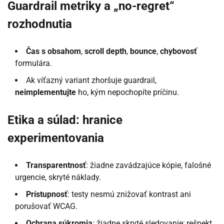
Guardrail metriky a „no-regret“
rozhodnutia
Čas s obsahom
,
scroll depth
,
bounce
,
chybovosť
formulára.
Ak víťazný variant zhoršuje guardrail,
neimplementujte
ho, kým nepochopíte príčinu.
Etika a súlad: hranice
experimentovania
Transparentnosť
: žiadne zavádzajúce kópie, falošné
urgencie, skryté náklady.
Prístupnosť
: testy nesmú znižovať kontrast ani
porušovať WCAG.
Ochrana súkromia
: žiadne skryté sledovanie; rešpekt