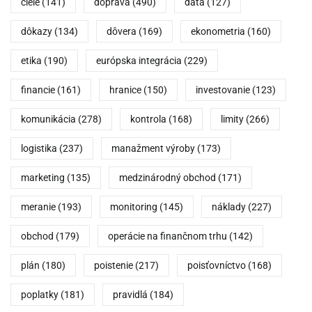
ciele
(141)
doprava
(490)
dáta
(127)
dôkazy
(134)
dôvera
(169)
ekonometria
(160)
etika
(190)
európska integrácia
(229)
financie
(161)
hranice
(150)
investovanie
(123)
komunikácia
(278)
kontrola
(168)
limity
(266)
logistika
(237)
manažment výroby
(173)
marketing
(135)
medzinárodný obchod
(171)
meranie
(193)
monitoring
(145)
náklady
(227)
obchod
(179)
operácie na finančnom trhu
(142)
plán
(180)
poistenie
(217)
poisťovníctvo
(168)
poplatky
(181)
pravidlá
(184)