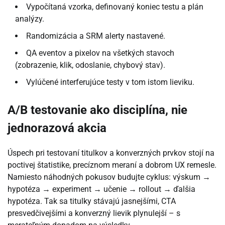
Vypočítaná vzorka, definovaný koniec testu a plán
analýzy.
Randomizácia a SRM alerty nastavené.
QA eventov a pixelov na všetkých stavoch
(zobrazenie, klik, odoslanie, chybový stav).
Vylúčené interferujúce testy v tom istom lieviku.
A/B testovanie ako disciplína, nie
jednorazová akcia
Úspech pri testovaní titulkov a konverzných prvkov stojí na
poctivej štatistike, precíznom meraní a dobrom UX remesle.
Namiesto náhodných pokusov budujte cyklus: výskum →
hypotéza → experiment → učenie → rollout → ďalšia
hypotéza. Tak sa titulky stávajú jasnejšími, CTA
presvedčivejšími a konverzný lievik plynulejší – s