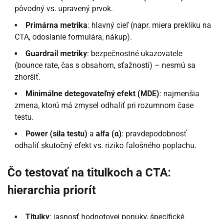
pôvodný vs. upravený prvok.
Primárna metrika
: hlavný cieľ (napr. miera prekliku na
CTA, odoslanie formulára, nákup).
Guardrail metriky
: bezpečnostné ukazovatele
(bounce rate, čas s obsahom, sťažnosti) – nesmú sa
zhoršiť.
Minimálne detegovateľný efekt (MDE)
: najmenšia
zmena, ktorú má zmysel odhaliť pri rozumnom čase
testu.
Power (sila testu)
a
alfa (α)
: pravdepodobnosť
odhaliť skutočný efekt vs. riziko falošného poplachu.
Čo testovať na titulkoch a CTA:
hierarchia priorít
Titulky
: jasnosť hodnotovej ponuky, špecifické