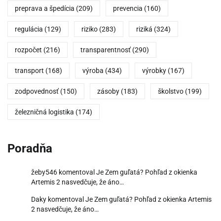
preprava a špedícia
(209)
prevencia
(160)
regulácia
(129)
riziko
(283)
riziká
(324)
rozpočet
(216)
transparentnosť
(290)
transport
(168)
výroba
(434)
výrobky
(167)
zodpovednosť
(150)
zásoby
(183)
školstvo
(199)
železničná logistika
(174)
Poradňa
žeby546
komentoval
Je Zem guľatá? Pohľad z okienka
Artemis 2 nasvedčuje, že áno…
Daky
komentoval
Je Zem guľatá? Pohľad z okienka Artemis
2 nasvedčuje, že áno…