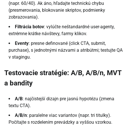
(napr. 60/40). Ak áno, hľadajte technickú chybu
(presmerovania, blokovanie skriptov, podmienky
zobrazovania).
Filtrácia botov
: vylúčte neštandardné user-agenty,
extrémne krátke návštevy, farmy klikov.
Eventy
: presne definované (click CTA, submit,
purchase), s jednotnými názvami a atribútmi; testujte QA
v stagingu.
Testovacie stratégie: A/B, A/B/n, MVT
a bandity
A/B
: najčistejší dizajn pre jasnú hypotézu (zmena
textu CTA).
A/B/n
: paralelne viac variantov (napr. tri titulky).
Počítajte s rozdelením prevádzky a vyššou vzorkou.