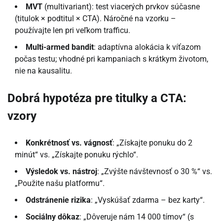
MVT
(multivariant): test viacerých prvkov súčasne
(titulok × podtitul × CTA). Náročné na vzorku –
používajte len pri veľkom trafficu.
Multi-armed bandit
: adaptívna alokácia k víťazom
počas testu; vhodné pri kampaniach s krátkym životom,
nie na kausalitu.
Dobrá hypotéza pre titulky a CTA:
vzory
Konkrétnosť vs. vágnosť
: „Získajte ponuku do 2
minút“ vs. „Získajte ponuku rýchlo“.
Výsledok vs. nástroj
: „Zvýšte návštevnosť o 30 %“ vs.
„Použite našu platformu“.
Odstránenie rizika
: „Vyskúšať zdarma – bez karty“.
Sociálny dôkaz
: „Dôveruje nám 14 000 tímov“ (s