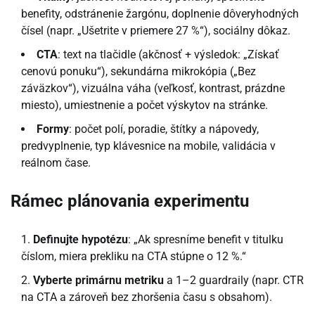
benefity, odstránenie žargónu, doplnenie dôveryhodných
čísel (napr. „Ušetrite v priemere 27 %“), sociálny dôkaz.
CTA
: text na tlačidle (akčnosť + výsledok: „Získať
cenovú ponuku“), sekundárna mikrokópia („Bez
záväzkov“), vizuálna váha (veľkosť, kontrast, prázdne
miesto), umiestnenie a počet výskytov na stránke.
Formy
: počet polí, poradie, štítky a nápovedy,
predvyplnenie, typ klávesnice na mobile, validácia v
reálnom čase.
Rámec plánovania experimentu
Definujte hypotézu
: „Ak spresníme benefit v titulku
číslom, miera prekliku na CTA stúpne o 12 %.“
Vyberte primárnu metriku
a 1–2 guardraily (napr. CTR
na CTA a zároveň bez zhoršenia času s obsahom).