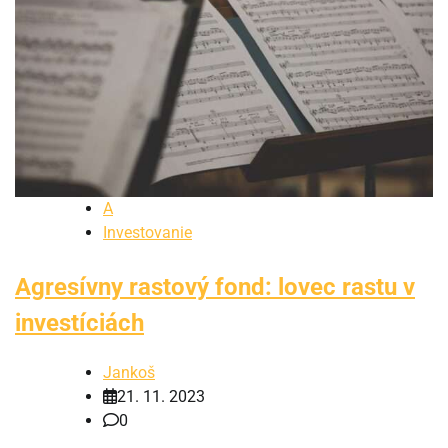
A
Investovanie
Agresívny rastový fond: lovec rastu v
investíciách
Jankoš
21. 11. 2023
0