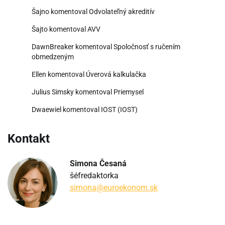
Šajno
komentoval
Odvolateľný akreditív
Šajto
komentoval
AVV
DawnBreaker
komentoval
Spoločnosť s ručením
obmedzeným
Ellen
komentoval
Úverová kalkulačka
Julius Simsky
komentoval
Priemysel
Dwaewiel
komentoval
IOST (IOST)
Kontakt
Simona Česaná
šéfredaktorka
simona@euroekonom.sk