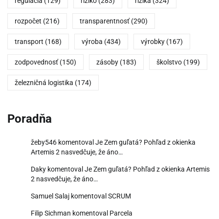
regulácia
(129)
riziko
(283)
riziká
(324)
rozpočet
(216)
transparentnosť
(290)
transport
(168)
výroba
(434)
výrobky
(167)
zodpovednosť
(150)
zásoby
(183)
školstvo
(199)
železničná logistika
(174)
Poradňa
žeby546
komentoval
Je Zem guľatá? Pohľad z okienka
Artemis 2 nasvedčuje, že áno…
Daky
komentoval
Je Zem guľatá? Pohľad z okienka Artemis
2 nasvedčuje, že áno…
Samuel Salaj
komentoval
SCRUM
Filip Sichman
komentoval
Parcela