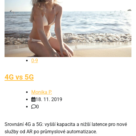
0-9
4G vs 5G
Monika P.
18. 11. 2019
0
Srovnání 4G a 5G: vyšší kapacita a nižší latence pro nové
služby od AR po průmyslové automatizace.