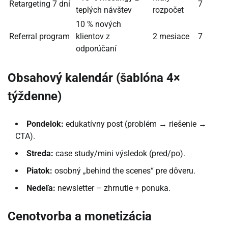
Retargeting 7 dní
7
teplých návštev
rozpočet
10 % nových
Referral program
klientov z
2 mesiace
7
odporúčaní
Obsahový kalendár (šablóna 4×
týždenne)
Pondelok:
edukatívny post (problém → riešenie →
CTA).
Streda:
case study/mini výsledok (pred/po).
Piatok:
osobný „behind the scenes“ pre dôveru.
Nedeľa:
newsletter – zhrnutie + ponuka.
Cenotvorba a monetizácia