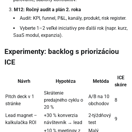
M12: Ročný audit a plán 2. roka
Audit: KPI, funnel, P&L, kanály, produkt, risk register.
Vyberte 1–2 veľké iniciatívy pre ďalší rok (napr. kurz,
SaaS modul, expanzia).
Experimenty: backlog s priorizáciou
ICE
ICE
Návrh
Hypotéza
Metóda
skóre
Skrátenie
Pitch deck v 1
A/B na 10
predajného cyklu o
8
stránke
obchodov
20 %
Lead magnet –
+30 % konverzia
2-týždňový
9
kalkulačka ROI
návštevník → lead
test
+10 % meetingy z
Malý