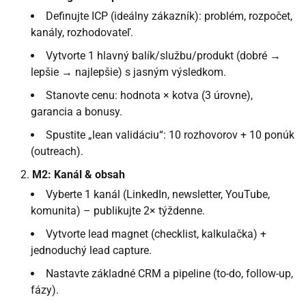
Definujte ICP (ideálny zákazník): problém, rozpočet,
kanály, rozhodovateľ.
Vytvorte 1 hlavný balík/službu/produkt (dobré →
lepšie → najlepšie) s jasným výsledkom.
Stanovte cenu: hodnota × kotva (3 úrovne),
garancia a bonusy.
Spustite „lean validáciu“: 10 rozhovorov + 10 ponúk
(outreach).
M2: Kanál & obsah
Vyberte 1 kanál (LinkedIn, newsletter, YouTube,
komunita) – publikujte 2× týždenne.
Vytvorte lead magnet (checklist, kalkulačka) +
jednoduchý lead capture.
Nastavte základné CRM a pipeline (to-do, follow-up,
fázy).