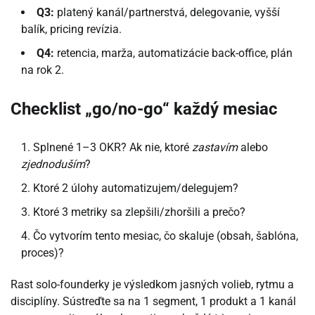
Q3:
platený kanál/partnerstvá, delegovanie, vyšší
balík, pricing revízia.
Q4:
retencia, marža, automatizácie back-office, plán
na rok 2.
Checklist „go/no-go“ každý mesiac
Splnené 1–3 OKR? Ak nie, ktoré
zastavím
alebo
zjednoduším
?
Ktoré 2 úlohy automatizujem/delegujem?
Ktoré 3 metriky sa zlepšili/zhoršili a prečo?
Čo vytvorím tento mesiac, čo skaluje (obsah, šablóna,
proces)?
Rast solo-founderky je výsledkom jasných volieb, rytmu a
disciplíny. Sústreďte sa na 1 segment, 1 produkt a 1 kanál