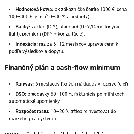
Hodnotová kotva:
ak zákazníčke šetríte 1000 €, cena
100–300 € je fér (10–30 % z hodnoty).
Balíky:
základ (DIY), štandard (DFY/Done-for-you
light), premium (DFY + konzultácie).
Indexácia:
raz za 6–12 mesiacov upravte cenník
podľa výsledkov a dopytu.
Finančný plán a cash-flow minimum
Runway:
6 mesiacov fixných nákladov v rezerve (cieľ).
DSO:
preddavky 50–100 %, fakturácia po míľnikoch,
automatické upomienky.
Rozpočet rastu:
10–20 % tržieb reinvestovať do
marketingu a systému.