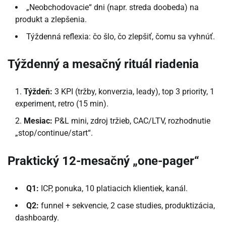
„Neobchodovacie“ dni (napr. streda doobeda) na
produkt a zlepšenia.
Týždenná reflexia: čo šlo, čo zlepšiť, čomu sa vyhnúť.
Týždenný a mesačný rituál riadenia
Týždeň:
3 KPI (tržby, konverzia, leady), top 3 priority, 1
experiment, retro (15 min).
Mesiac:
P&L mini, zdroj tržieb, CAC/LTV, rozhodnutie
„stop/continue/start“.
Praktický 12-mesačný „one-pager“
Q1:
ICP, ponuka, 10 platiacich klientiek, kanál.
Q2:
funnel + sekvencie, 2 case studies, produktizácia,
dashboardy.