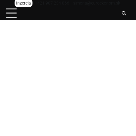
Skip
Inzercia
+421 907 234 066
simona@euroekonom.sk
to
content