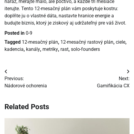
naraz, merajte málo, ale poctivo, a každé tri mesiace
iterujte. Tento 12-mesačný plán vám poskytuje kostru:
doplňte ju o vlastné dáta, nastavte hranice energie a
budujte biznis, ktorý je ziskový aj udržateľný pre váš život.
Posted in
0-9
Tagged
12-mesačný plán
,
12-mesačný rastový plán
,
ciele
,
kadencia
,
kanály
,
metriky
,
rast
,
solo-founders
Navigácia
Previous:
Next:
v
Nádorové ochorenia
Gamifikácia CX
článku
Related Posts