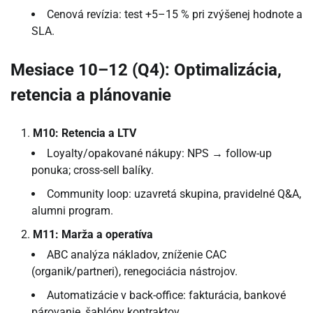
Cenová revízia: test +5–15 % pri zvýšenej hodnote a
SLA.
Mesiace 10–12 (Q4): Optimalizácia,
retencia a plánovanie
M10: Retencia a LTV
Loyalty/opakované nákupy: NPS → follow-up
ponuka; cross-sell balíky.
Community loop: uzavretá skupina, pravidelné Q&A,
alumni program.
M11: Marža a operatíva
ABC analýza nákladov, zníženie CAC
(organik/partneri), renegociácia nástrojov.
Automatizácie v back-office: fakturácia, bankové
párovanie, šablóny kontraktov.