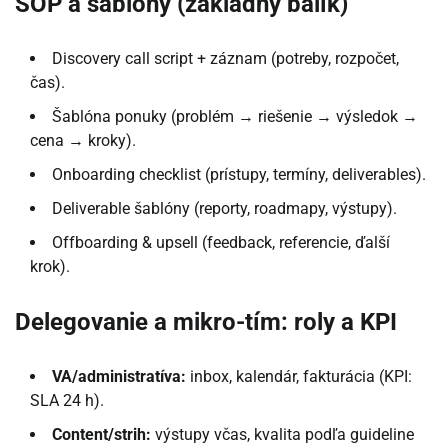
SOP a šablóny (základný balík)
Discovery call script + záznam (potreby, rozpočet,
čas).
Šablóna ponuky (problém → riešenie → výsledok →
cena → kroky).
Onboarding checklist (prístupy, termíny, deliverables).
Deliverable šablóny (reporty, roadmapy, výstupy).
Offboarding & upsell (feedback, referencie, ďalší
krok).
Delegovanie a mikro-tím: roly a KPI
VA/administratíva:
inbox, kalendár, fakturácia (KPI:
SLA 24 h).
Content/strih:
výstupy včas, kvalita podľa guideline