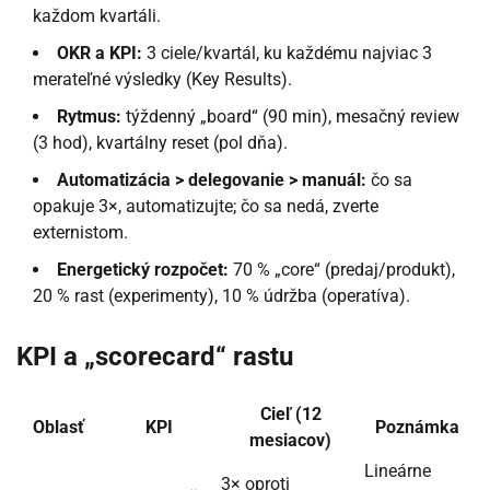
každom kvartáli.
OKR a KPI:
3 ciele/kvartál, ku každému najviac 3
merateľné výsledky (Key Results).
Rytmus:
týždenný „board“ (90 min), mesačný review
(3 hod), kvartálny reset (pol dňa).
Automatizácia > delegovanie > manuál:
čo sa
opakuje 3×, automatizujte; čo sa nedá, zverte
externistom.
Energetický rozpočet:
70 % „core“ (predaj/produkt),
20 % rast (experimenty), 10 % údržba (operatíva).
KPI a „scorecard“ rastu
Cieľ (12
Oblasť
KPI
Poznámka
mesiacov)
Lineárne
3× oproti