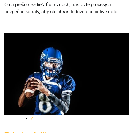
Čo a prečo nezdieľať o mzdách; nastavte procesy a
bezpečné kanály, aby ste chránili dôveru aj citlivé dáta.
Z