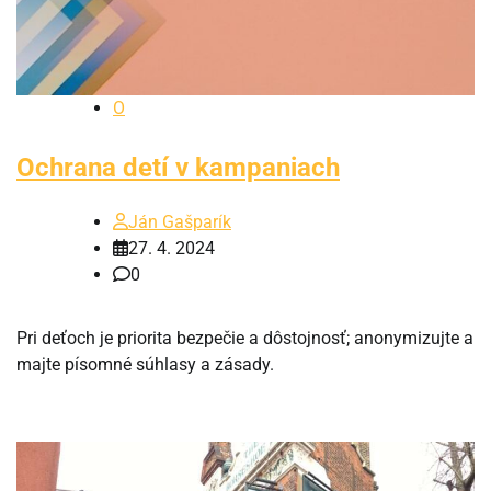
O
Ochrana detí v kampaniach
Ján Gašparík
27. 4. 2024
0
Pri deťoch je priorita bezpečie a dôstojnosť; anonymizujte a
majte písomné súhlasy a zásady.