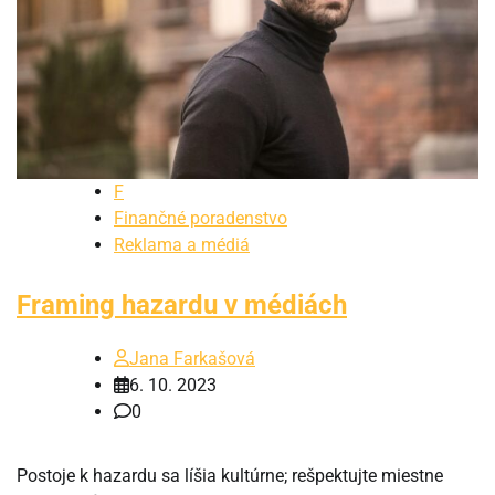
F
Finančné poradenstvo
Reklama a médiá
Framing hazardu v médiách
Jana Farkašová
6. 10. 2023
0
Postoje k hazardu sa líšia kultúrne; rešpektujte miestne