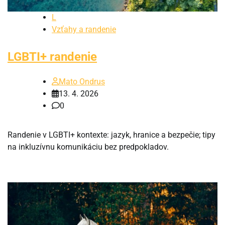
L
Vzťahy a randenie
LGBTI+ randenie
Mato Ondrus
13. 4. 2026
0
Randenie v LGBTI+ kontexte: jazyk, hranice a bezpečie; tipy
na inkluzívnu komunikáciu bez predpokladov.