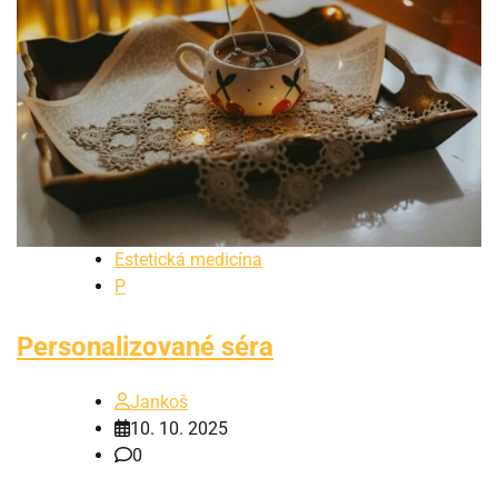
Estetická medicína
P
Personalizované séra
Jankoš
10. 10. 2025
0