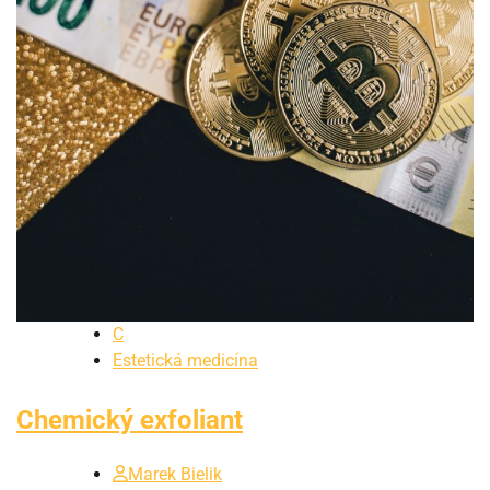
C
Estetická medicína
Chemický exfoliant
Marek Bielik