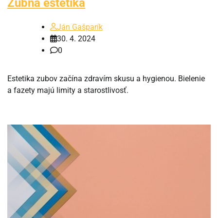
Zubná estetika
Ján Gašparík
30. 4. 2024
0
Estetika zubov začína zdravím skusu a hygienou. Bielenie
a fazety majú limity a starostlivosť.