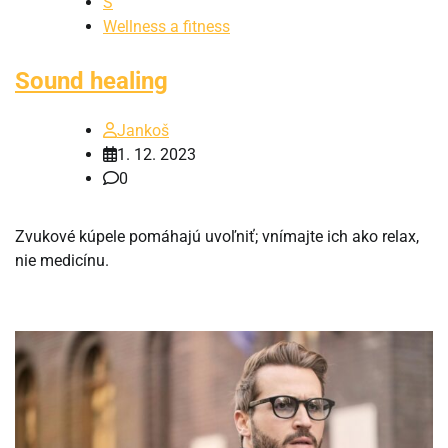
S
Wellness a fitness
Sound healing
Jankoš
1. 12. 2023
0
Zvukové kúpele pomáhajú uvoľniť; vnímajte ich ako relax,
nie medicínu.