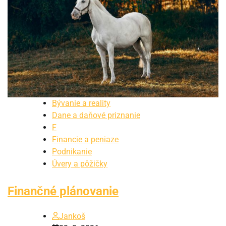
Bývanie a reality
Dane a daňové priznanie
F
Financie a peniaze
Podnikanie
Úvery a pôžičky
Finančné plánovanie
Jankoš