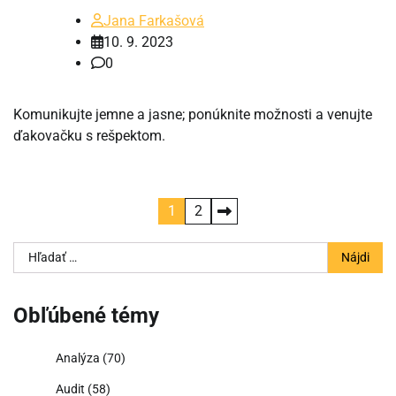
Jana Farkašová
10. 9. 2023
0
Komunikujte jemne a jasne; ponúknite možnosti a venujte
ďakovačku s rešpektom.
Stránkovanie
1
2
príspevkov
Hľadať:
Obľúbené témy
Analýza
(70)
Audit
(58)