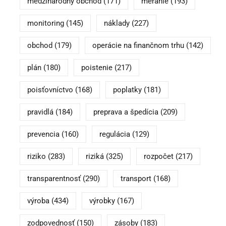
medzinárodný obchod
(171)
meranie
(193)
monitoring
(145)
náklady
(227)
obchod
(179)
operácie na finančnom trhu
(142)
plán
(180)
poistenie
(217)
poisťovníctvo
(168)
poplatky
(181)
pravidlá
(184)
preprava a špedícia
(209)
prevencia
(160)
regulácia
(129)
riziko
(283)
riziká
(325)
rozpočet
(217)
transparentnosť
(290)
transport
(168)
výroba
(434)
výrobky
(167)
zodpovednosť
(150)
zásoby
(183)