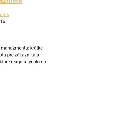
nažment
drus
016
o manažmentu: krátke
ota pre zákazníka a
ktoré reagujú rýchlo na