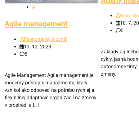
Agilný ma
A
Mato On
Agile management
10. 7. 2
0
Ekonomický slovník
13. 12. 2023
Základy agilnéh
5
cykly, jasná hodn
autonómne tímy, 
zmeny.
Agile Management Agile management je
moderný prístup k manažmentu, ktorý
vznikol ako odpoveď na potrebu rýchlej a
flexibilnej adaptácie organizácií na zmeny
v prostredí a […]