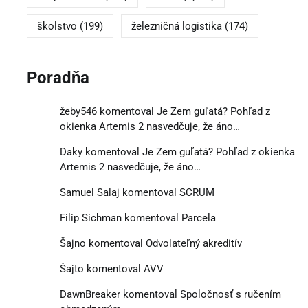
školstvo
(199)
železničná logistika
(174)
Poradňa
žeby546
komentoval
Je Zem guľatá? Pohľad z
okienka Artemis 2 nasvedčuje, že áno…
Daky
komentoval
Je Zem guľatá? Pohľad z okienka
Artemis 2 nasvedčuje, že áno…
Samuel Salaj
komentoval
SCRUM
Filip Sichman
komentoval
Parcela
Šajno
komentoval
Odvolateľný akreditív
Šajto
komentoval
AVV
DawnBreaker
komentoval
Spoločnosť s ručením