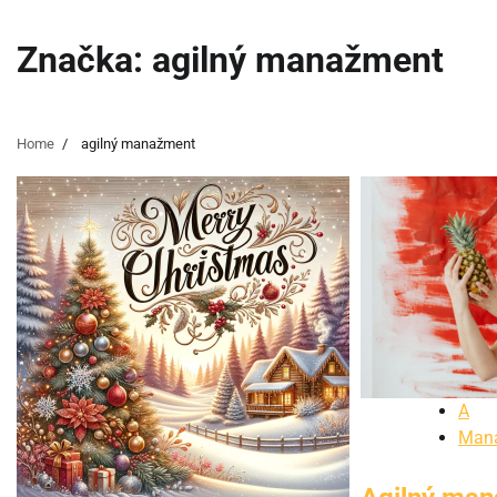
Značka:
agilný manažment
Home
agilný manažment
A
Man