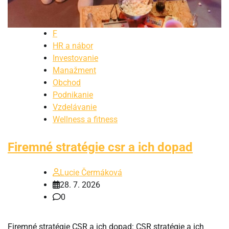
F
HR a nábor
Investovanie
Manažment
Obchod
Podnikanie
Vzdelávanie
Wellness a fitness
Firemné stratégie csr a ich dopad
Lucie Čermáková
28. 7. 2026
0
Firemné stratégie CSR a ich dopad: CSR stratégie a ich