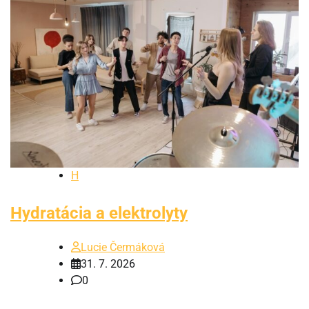
H
Hydratácia a elektrolyty
Lucie Čermáková
31. 7. 2026
0