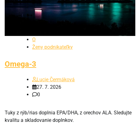
O
Ženy podnikateľky
Omega-3
Lucie Čermáková
27. 7. 2026
0
Tuky z rýb/rias doplnia EPA/DHA, z orechov ALA. Sledujte
kvalitu a skladovanie doplnkov.