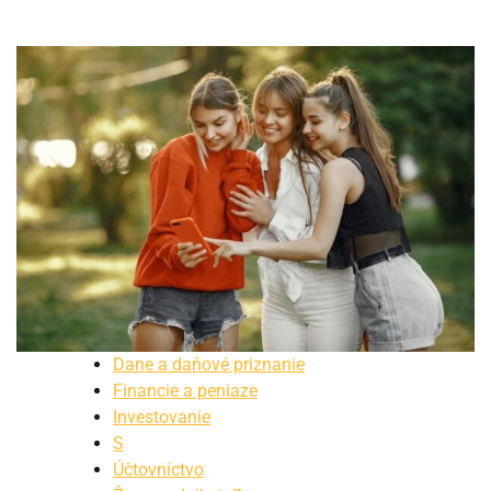
Dane a daňové priznanie
Financie a peniaze
Investovanie
S
Účtovníctvo