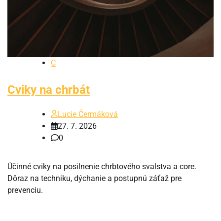
C
Cviky na chrbát
Lucie Čermáková
27. 7. 2026
0
Účinné cviky na posilnenie chrbtového svalstva a core.
Dôraz na techniku, dýchanie a postupnú záťaž pre
prevenciu.