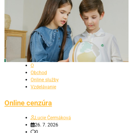
O
Obchod
Online služby
Vzdelávanie
Online cenzúra
Lucie Čermáková
26. 7. 2026
0