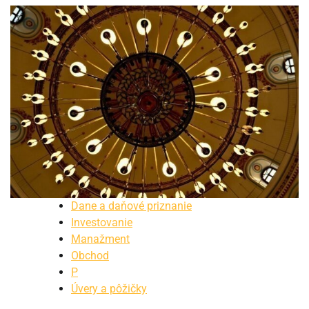
Dane a daňové priznanie
Investovanie
Manažment
Obchod
P
Úvery a pôžičky